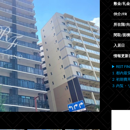
敷金/礼金
仲介/FR
所在階/
間取/面積
入居日
情報更新
▶ REIT
１.都内最
２.初期費
３.内覧・