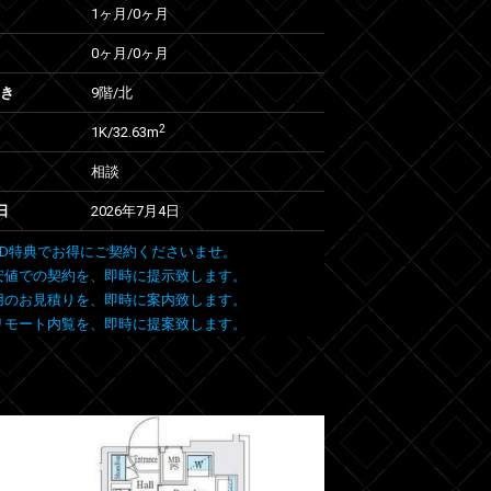
1ヶ月
/
0ヶ月
0ヶ月
/
0ヶ月
向き
9階/北
2
1K/32.63m
相談
日
2026年7月4日
 FIND特典でお得にご契約くださいませ。
安値での契約を、即時に提示致します。
用のお見積りを、即時に案内致します。
リモート内覧を、即時に提案致します。