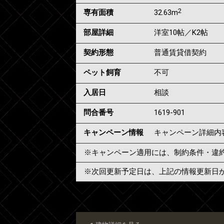
2
専有面積
32.63m
部屋詳細
洋室10帖／K2帖
契約形態
普通賃貸借契約
ペット飼育
不可
入居日
相談
問合番号
1619-901
キャンペーン情報
キャンペーン詳細内
※キャンペーン適用には、制約条件・違
※次回更新予定日は、上記の情報更新日