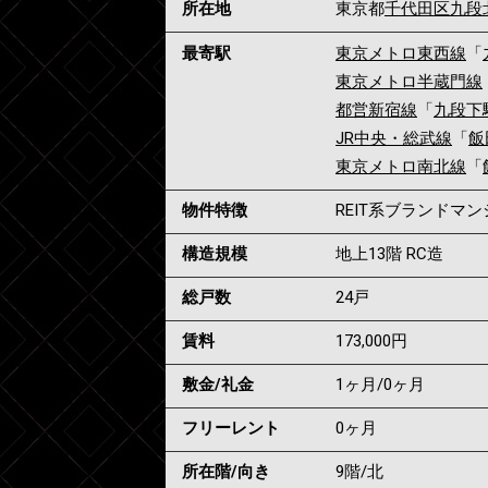
所在地
東京都
千代田区
九段
最寄駅
東京メトロ東西線
「
東京メトロ半蔵門線
都営新宿線
「
九段下
JR中央・総武線
「
飯
東京メトロ南北線
「
物件特徴
REIT系ブランドマ
構造規模
地上13階 RC造
総戸数
24戸
賃料
173,000
円
敷金/礼金
1ヶ月
/
0ヶ月
フリーレント
0ヶ月
所在階/向き
9階/北