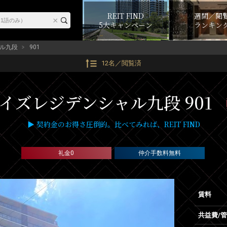
REIT FIND
週間／閲
5大キャンペーン
ランキン
ル九段
901
12名／閲覧済
イズレジデンシャル九段 901
▶ 契約金のお得さ圧倒的。比べてみれば、REIT FIND
礼金0
仲介手数料無料
賃料
共益費/