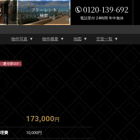
0120-139-692
覧
フリーレント
グ
検索
電話受付 24時間 年中無休
物件写真
物件概要
地図
空室一覧
還元率UP
173,000
円
管理費
10,000円