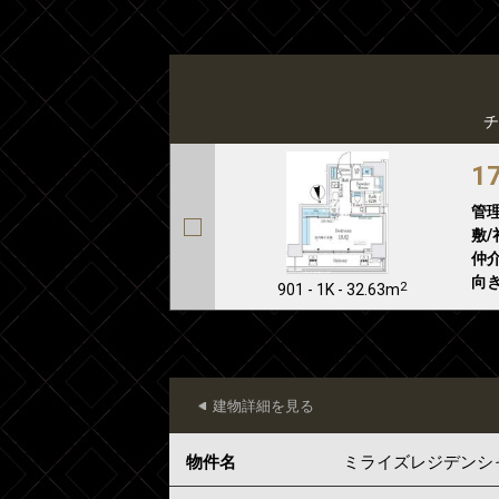
チ
1
管
敷/
仲介
向き
2
901 - 1K - 32.63m
建物詳細を見る
物件名
ミライズレジデンシ