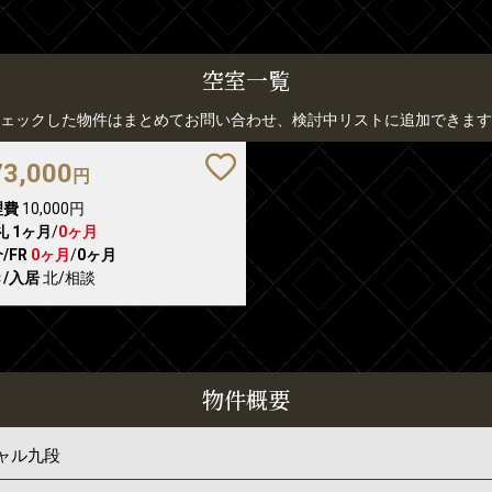
空室一覧
ェックした物件はまとめてお問い合わせ、検討中リストに追加できます
73,000
円
理費
10,000円
礼
1ヶ月
/
0ヶ月
/FR
0ヶ月
/
0ヶ月
/入居
北/相談
物件概要
ャル九段