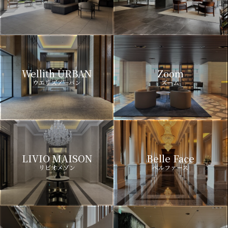
Wellith URBAN
Zoom
ウエリスアーバン
ズーム
LIVIO MAISON
Belle Face
リビオメゾン
ベルファース