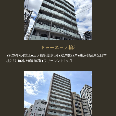
ドゥーエ三ノ輪3
■2026年6月竣工■三ノ輪駅徒歩5分■総戸数29戸■東京都台東区日本
堤2-37-1■地上8階 RC造■フリーレント1ヶ月