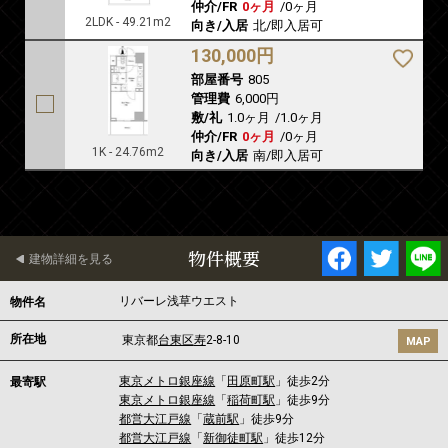
仲介/FR
0ヶ月
/
0ヶ月
2LDK - 49.21m2
向き/入居
北/即入居可
130,000円
部屋番号
805
管理費
6,000円
敷/礼
1.0ヶ月
/
1.0ヶ月
仲介/FR
0ヶ月
/
0ヶ月
1K - 24.76m2
向き/入居
南/即入居可
物件概要
建物詳細を見る
リバーレ浅草ウエスト
物件名
所在地
東京都
台東区
寿
2-8-10
MAP
東京メトロ銀座線
「
田原町駅
」徒歩2分
最寄駅
東京メトロ銀座線
「
稲荷町駅
」徒歩9分
都営大江戸線
「
蔵前駅
」徒歩9分
都営大江戸線
「
新御徒町駅
」徒歩12分