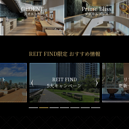
GEOENT
Prime Bliss
ジオエント
プライムブリス
REIT FIND限定 おすすめ情報
ND
リアルタイム
新
ペーン
更新一覧チェック