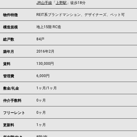
JR山手線
「
上野駅
」徒歩18分
REIT系ブランドマンション、デザイナーズ、ペット可
物件特徴
地上15階 RC造
構造規模
84戸
総戸数
2016年2月
築年月
130,000
円
賃料
6,000円
管理費
1ヶ月
/
1ヶ月
敷金/礼金
0ヶ月
仲介手数料
0ヶ月
フリーレント
1ヶ月
更新料