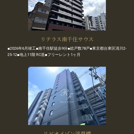
リテラス南千住サウス
■2026年6月竣工■南千住駅徒歩9分■総戸数78戸■東京都台東区清川2-
25-12■地上11階 RC造■フリーレント1ヶ月
リビオメゾン浅草橋