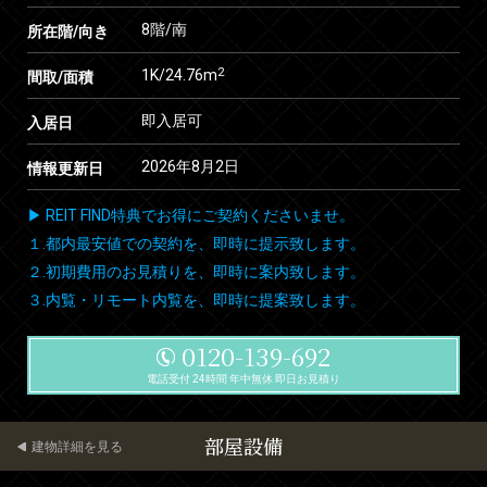
8階/南
所在階/向き
2
1K/24.76m
間取/面積
即入居可
入居日
2026年8月2日
情報更新日
▶ REIT FIND特典でお得にご契約くださいませ。
１.都内最安値での契約を、即時に提示致します。
２.初期費用のお見積りを、即時に案内致します。
３.内覧・リモート内覧を、即時に提案致します。
0120-139-692
電話受付 24時間 年中無休 即日お見積り
部屋設備
建物詳細を見る