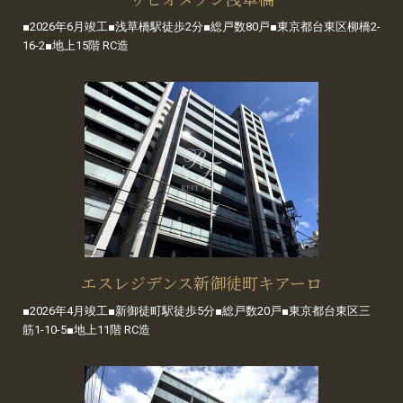
■2026年6月竣工■浅草橋駅徒歩2分■総戸数80戸■東京都台東区柳橋2-
16-2■地上15階 RC造
エスレジデンス新御徒町キアーロ
■2026年4月竣工■新御徒町駅徒歩5分■総戸数20戸■東京都台東区三
筋1-10-5■地上11階 RC造