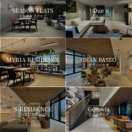
SEASON FLATS
Due
シーズンフラッツ
ドゥーエ
MYRIA RESIDENCE
GRAN PASEO
ミリアレジデンス
グランパセオ
S-RESIDENCE
Genovia
エスレジデンス
ジェノヴィア