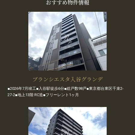
おすすめ物件情報
ブランシエスタ入谷グランデ
■2026年7月竣工■入谷駅徒歩6分■総戸数98戸■東京都台東区千束2-
27-2■地上13階 RC造■フリーレント1ヶ月