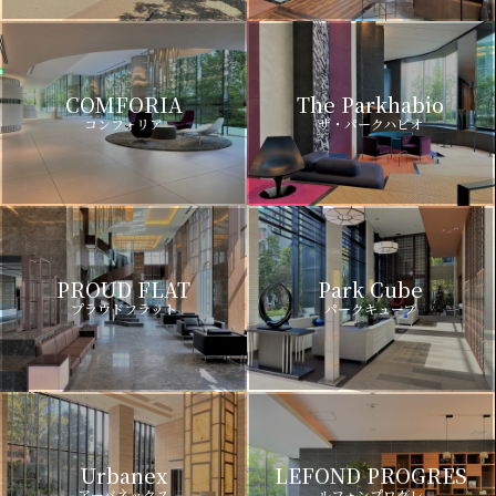
COMFORIA
The Parkhabio
コンフォリア
ザ・パークハビオ
PROUD FLAT
Park Cube
プラウドフラット
パークキューブ
Urbanex
LEFOND PROGRES
アーバネックス
ルフォンプログレ