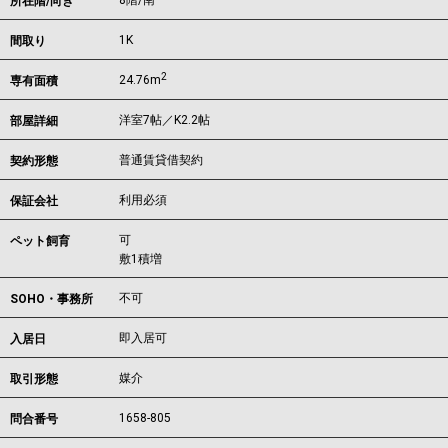
8階/南
所在階/向き
1K
間取り
2
24.76m
専有面積
洋室7帖／K2.2帖
部屋詳細
普通賃貸借契約
契約形態
利用必須
保証会社
可
ペット飼育
敷1積増
不可
SOHO・事務所
即入居可
入居日
媒介
取引形態
1658-805
問合番号