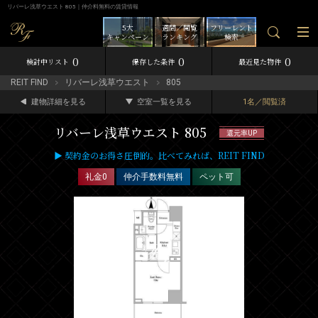
リバーレ浅草ウエスト 805｜仲介料無料の賃貸情報
5大
週間／閲覧
フリーレント
キャンペーン
ランキング
検索
0
0
0
検討中リスト
保存した条件
最近見た物件
REIT FIND
リバーレ浅草ウエスト
805
建物詳細を見る
空室一覧を見る
1名／閲覧済
リバーレ浅草ウエスト 805
還元率UP
▶ 契約金のお得さ圧倒的。比べてみれば、REIT FIND
礼金0
仲介手数料無料
ペット可