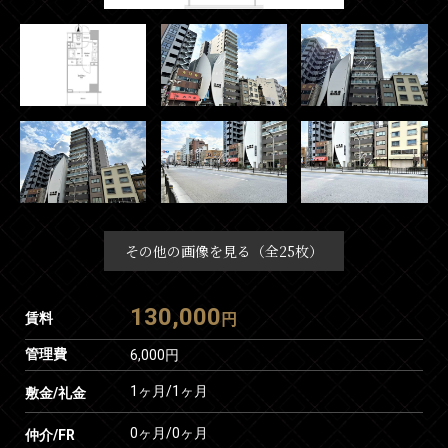
その他の画像を見る（全25枚）
130,000
賃料
円
管理費
6,000円
1ヶ月
/
1ヶ月
敷金/礼金
0ヶ月
/
0ヶ月
仲介/FR