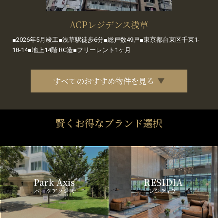
ACPレジデンス浅草
■2026年5月竣工■浅草駅徒歩6分■総戸数49戸■東京都台東区千束1-
18-14■地上14階 RC造■フリーレント1ヶ月
すべてのおすすめ物件を見る
賢くお得なブランド選択
Park Axis
RESIDIA
パークアクシス
レジディア