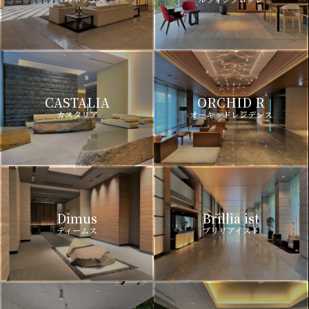
CASTALIA
ORCHID R
カスタリア
オーキッドレジデンス
Dimus
Brillia ist
ディームス
ブリリアイスト