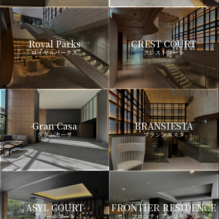
Royal Parks
CREST COURT
ロイヤルパークス
クレストコート
Gran Casa
BRANSIESTA
グランカーサ
ブランシエスタ
ASYL COURT
FRONTIER RESIDENCE
アジールコート
フロンティアレジデンス