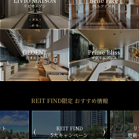
LIVIO MAISON
Belle Face
リビオメゾン
ベルファース
GEOENT
Prime Bliss
ジオエント
プライムブリス
REIT FIND限定 おすすめ情報
ND
リアルタイム
新
ペーン
更新一覧チェック