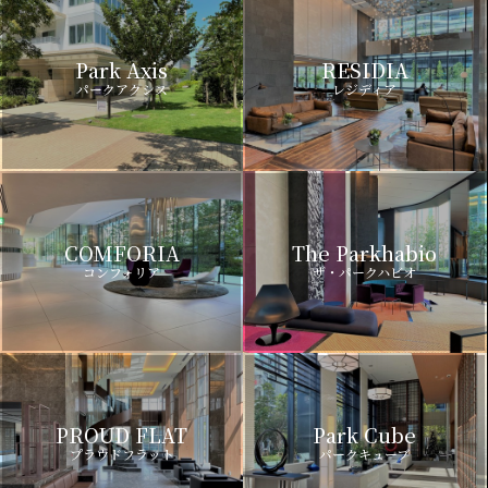
Park Axis
RESIDIA
パークアクシス
レジディア
COMFORIA
The Parkhabio
コンフォリア
ザ・パークハビオ
PROUD FLAT
Park Cube
プラウドフラット
パークキューブ