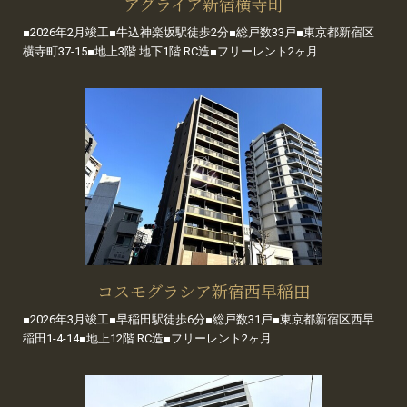
アグライア新宿横寺町
■2026年2月竣工■牛込神楽坂駅徒歩2分■総戸数33戸■東京都新宿区
横寺町37-15■地上3階 地下1階 RC造■フリーレント2ヶ月
コスモグラシア新宿西早稲田
■2026年3月竣工■早稲田駅徒歩6分■総戸数31戸■東京都新宿区西早
稲田1-4-14■地上12階 RC造■フリーレント2ヶ月