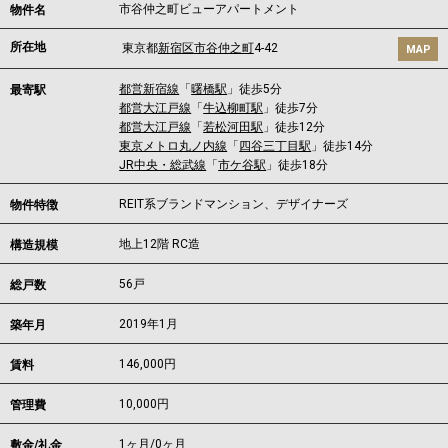
市谷仲之町ビューアパートメント
物件名
所在地
東京都
新宿区
市谷仲之町
4-42
MAP
都営新宿線
「
曙橋駅
」徒歩5分
最寄駅
都営大江戸線
「
牛込柳町駅
」徒歩7分
都営大江戸線
「
若松河田駅
」徒歩12分
東京メトロ丸ノ内線
「
四谷三丁目駅
」徒歩14分
JR中央・総武線
「
市ケ谷駅
」徒歩18分
REIT系ブランドマンション、デザイナーズ
物件特徴
地上12階 RC造
構造規模
56戸
総戸数
2019年1月
築年月
146,000
円
賃料
10,000円
管理費
1ヶ月
/
0ヶ月
敷金/礼金