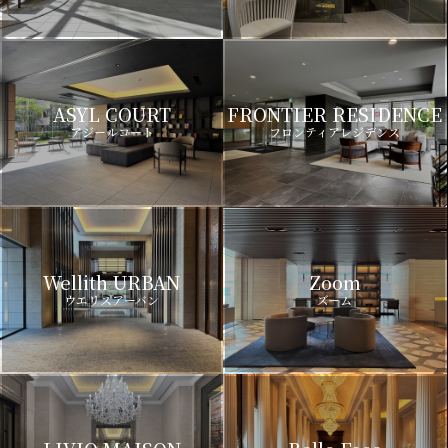
ASYL COURT
FRONTIER RESIDENCE
アジールコート
フロンティアレジデンス
Wellith URBAN
Zoom
ウエリスアーバン
ズーム