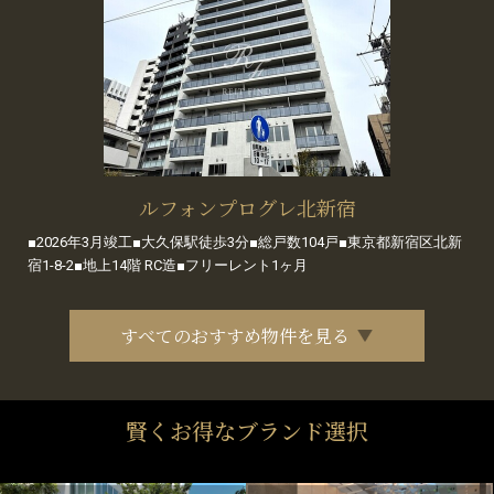
ルフォンプログレ北新宿
■2026年3月竣工■大久保駅徒歩3分■総戸数104戸■東京都新宿区北新
宿1-8-2■地上14階 RC造■フリーレント1ヶ月
すべてのおすすめ物件を見る
賢くお得なブランド選択