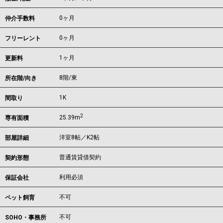
0ヶ月
仲介手数料
0ヶ月
フリーレント
1ヶ月
更新料
8階/東
所在階/向き
1K
間取り
2
25.39m
専有面積
洋室8帖／K2帖
部屋詳細
普通賃貸借契約
契約形態
利用必須
保証会社
不可
ペット飼育
不可
SOHO・事務所