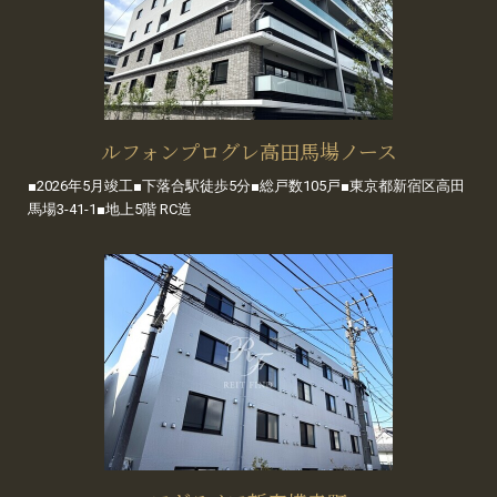
ルフォンプログレ高田馬場ノース
■2026年5月竣工■下落合駅徒歩5分■総戸数105戸■東京都新宿区高田
馬場3-41-1■地上5階 RC造