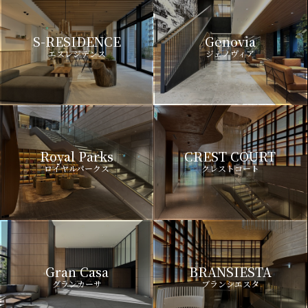
S-RESIDENCE
Genovia
エスレジデンス
ジェノヴィア
Royal Parks
CREST COURT
ロイヤルパークス
クレストコート
Gran Casa
BRANSIESTA
グランカーサ
ブランシエスタ