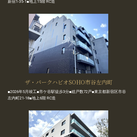
新宿1-35-1■地上15階 RC造
ザ・パークハビオSOHO市谷左内町
■2026年5月竣工■市ケ谷駅徒歩3分■総戸数72戸■東京都新宿区市谷
左内町21-18■地上6階 RC造