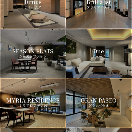
Dimus
Brillia ist
ディームス
ブリリアイスト
SEASON FLATS
Due
シーズンフラッツ
ドゥーエ
MYRIA RESIDENCE
GRAN PASEO
ミリアレジデンス
グランパセオ