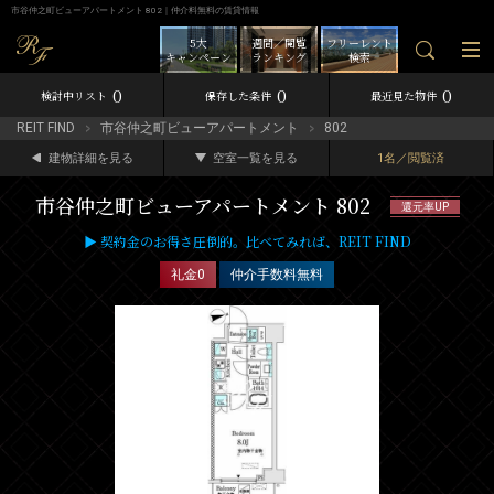
市谷仲之町ビューアパートメント 802｜仲介料無料の賃貸情報
5大
週間／閲覧
フリーレント
キャンペーン
ランキング
検索
0
0
0
検討中リスト
保存した条件
最近見た物件
REIT FIND
市谷仲之町ビューアパートメント
802
建物詳細を見る
空室一覧を見る
1名／閲覧済
市谷仲之町ビューアパートメント 802
還元率UP
▶ 契約金のお得さ圧倒的。比べてみれば、REIT FIND
礼金0
仲介手数料無料