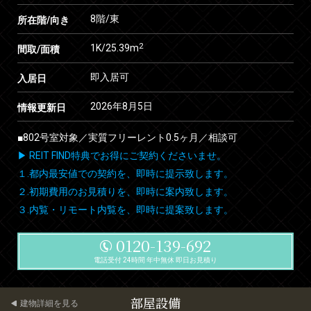
8階/東
所在階/向き
2
1K/25.39m
間取/面積
即入居可
入居日
2026年8月5日
情報更新日
■802号室対象／実質フリーレント0.5ヶ月／相談可
▶ REIT FIND特典でお得にご契約くださいませ。
１.都内最安値での契約を、即時に提示致します。
２.初期費用のお見積りを、即時に案内致します。
３.内覧・リモート内覧を、即時に提案致します。
0120-139-692
電話受付 24時間 年中無休 即日お見積り
部屋設備
建物詳細を見る