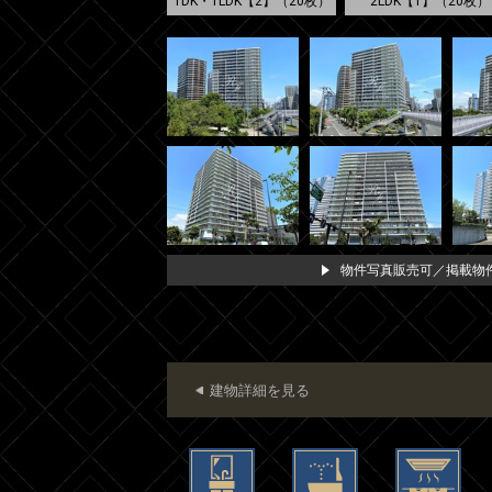
1DK・1LDK【2】（20枚）
2LDK【1】（20枚）
物件写真販売可／掲載物件
建物詳細を見る