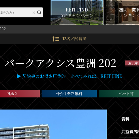
REIT FIND
週間／閲
5大キャンペーン
ランキン
202
12名／閲覧済
パークアクシス豊洲 202
還元率
▶ 契約金のお得さ圧倒的。比べてみれば、REIT FIND
礼金0
仲介手数料無料
ペット可
賃料
共益費/