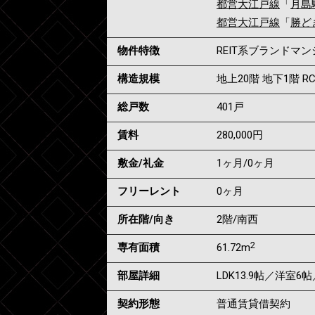
都営大江戸線
「
月島
都営大江戸線
「
勝ど
物件特徴
REIT系ブランド
構造規模
地上20階 地下1階 R
総戸数
401戸
賃料
280,000
円
敷金/礼金
1ヶ月
/
0ヶ月
フリーレント
0ヶ月
所在階/向き
2階/南西
2
専有面積
61.72m
部屋詳細
LDK13.9帖／洋室6
契約形態
普通賃貸借契約