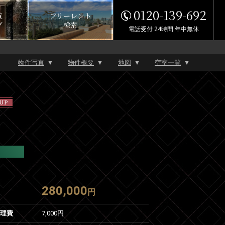
0120-139-692
覧
フリーレント
グ
検索
電話受付 24時間 年中無休
物件写真
物件概要
地図
空室一覧
UP
280,000
円
管理費
7,000円