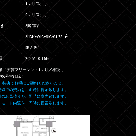
1ヶ月
/
0ヶ月
0ヶ月
/
0ヶ月
向き
2階/南西
2
2LDK+WIC+SIC/61.72m
即入居可
日
2026年8月6日
象／実質フリーレント1ヶ月／相談可
706号室は除く）
 FIND特典でお得にご契約くださいませ。
安値での契約を、即時に提示致します。
用のお見積りを、即時に案内致します。
リモート内覧を、即時に提案致します。