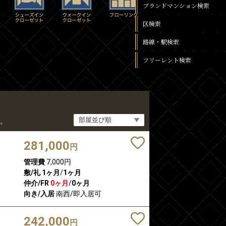
ブランドマンション検索
区検索
路線・駅検索
フリーレント検索
。
281,000
円
管理費
7,000円
敷/礼
1ヶ月
/
1ヶ月
仲介/FR
0ヶ月
/
0ヶ月
向き/入居
南西/即入居可
242,000
円