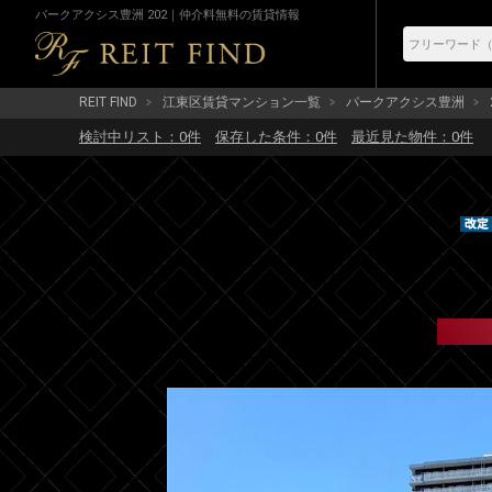
パークアクシス豊洲 202｜仲介料無料の賃貸情報
REIT FIND
江東区賃貸マンション一覧
パークアクシス豊洲
検討中リスト：
0
件
保存した条件：
0
件
最近見た物件：
0
件