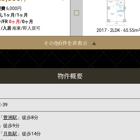
理費
6,000円
礼
1ヶ月
/
1ヶ月
/FR
0ヶ月
/
0ヶ月
/入居
南東/即入居可
2017 - 2LDK - 65.55m
6
その他
件を非表示
物件概要
2-39
「
豊洲駅
」徒歩8分
」徒歩9分
「
月島駅
」徒歩14分