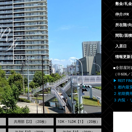
敷金/礼金
仲介/FR
所在階/
間取/面積
入居日
情報更新
■全部屋対
（※606／
▶ REIT
１.都内最
２.初期費
３.内覧・
）
共用部【2】（20枚）
1DK・1LDK【1】（20枚）