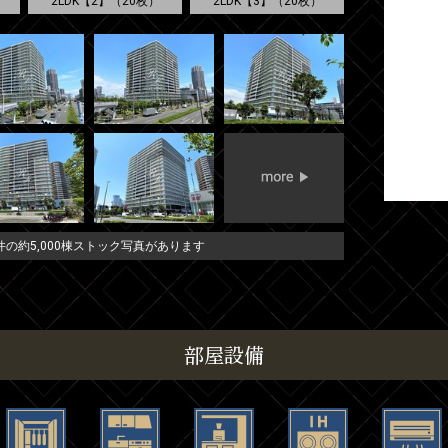
2LDK【2】（20枚）
2LDK【3】（20枚）
の約5,000棟ストック写真があります
部屋設備