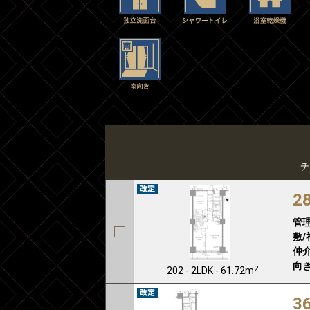
チ
2
管
敷/
仲介
向き
2
202 - 2LDK - 61.72m
3