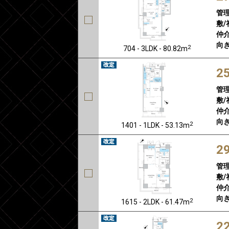
管
敷/
仲介
向き
2
704 - 3LDK - 80.82m
2
管
敷/
仲介
向き
2
1401 - 1LDK - 53.13m
2
管
敷/
仲介
向き
2
1615 - 2LDK - 61.47m
2