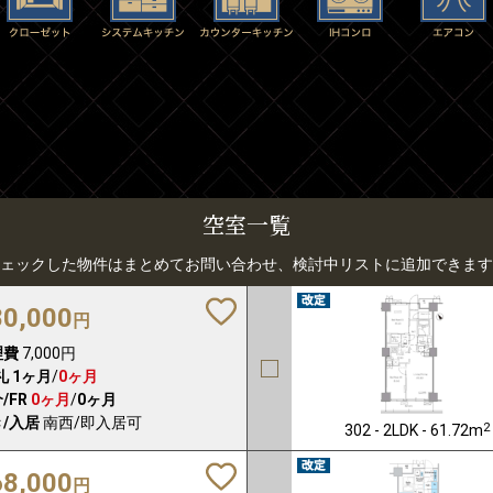
空室一覧
ェックした物件はまとめてお問い合わせ、検討中リストに追加できます
80,000
円
理費
7,000円
礼
1ヶ月
/
0ヶ月
/FR
0ヶ月
/
0ヶ月
/入居
南西/即入居可
2
302 - 2LDK - 61.72m
68,000
円