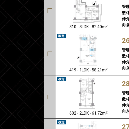
管
敷/
仲介
向き
2
310 - 3LDK - 82.40m
2
管
敷/
仲介
向き
2
419 - 1LDK - 58.21m
2
管
敷/
仲介
向き
2
602 - 2LDK - 61.72m
2