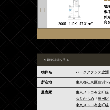
管
敷/
仲介
向き
2
2005 - 1LDK - 47.31m
建物詳細を見る
物件名
パークアクシス豊洲
所在地
東京都
江東区
豊洲
1-
最寄駅
東京メトロ有楽町線
ゆりかもめ
「
豊洲駅
東京メトロ有楽町線