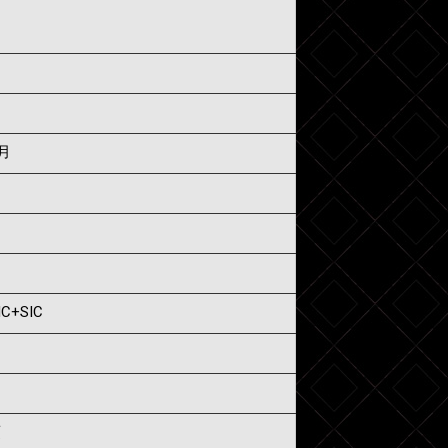
3月
IC+SIC
須