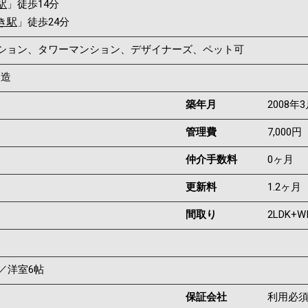
駅
」徒歩14分
き駅
」徒歩24分
マンション、タワーマンション、デザイナーズ、ペット可
C造
築年月
2008年
管理費
7,000円
仲介手数料
0ヶ月
更新料
1.2ヶ月
間取り
2LDK+W
帖／洋室6帖
保証会社
利用必