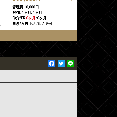
管理費
10,000円
敷/礼
1ヶ月
/
1ヶ月
仲介/FR
0ヶ月
/
0ヶ月
向き/入居
北西/即入居可
2