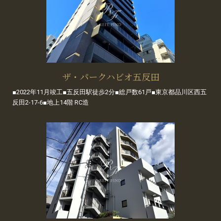
ザ・パークハビオ五反田
■2022年11月竣工■五反田駅徒歩2分■総戸数61戸■東京都品川区西五
反田2-17-6■地上14階 RC造