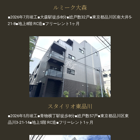
ルミーク大森
■2026年7月竣工■大森駅徒歩8分■総戸数32戸■東京都品川区南大井5-
21-8■地上8階 RC造■フリーレント1ヶ月
スタイリオ東品川
■2026年5月竣工■青物横丁駅徒歩8分■総戸数57戸■東京都品川区東
品川3-21-14■地上5階 RC造■フリーレント1ヶ月