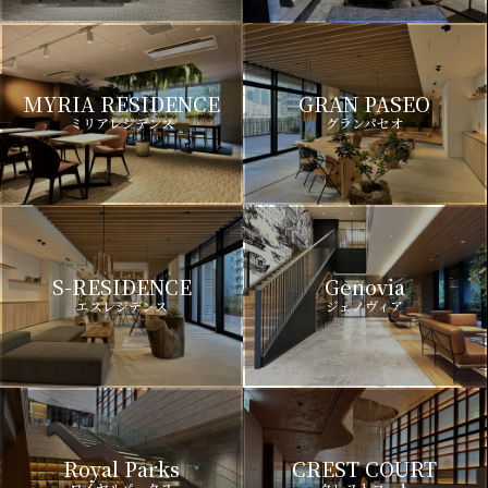
MYRIA RESIDENCE
GRAN PASEO
ミリアレジデンス
グランパセオ
S-RESIDENCE
Genovia
エスレジデンス
ジェノヴィア
Royal Parks
CREST COURT
ロイヤルパークス
クレストコート