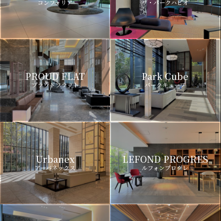
コンフォリア
ザ・パークハビオ
PROUD FLAT
Park Cube
プラウドフラット
パークキューブ
Urbanex
LEFOND PROGRES
アーバネックス
ルフォンプログレ