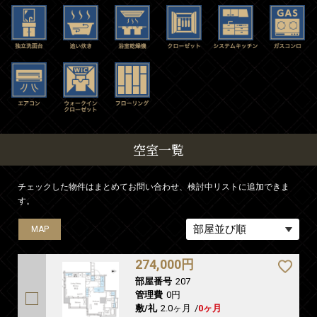
空室一覧
チェックした物件はまとめてお問い合わせ、検討中リストに追加できま
す。
MAP
MAP
MAP
MAP
274,000円
部屋番号
207
管理費
0円
敷/礼
2.0ヶ月
/
0ヶ月