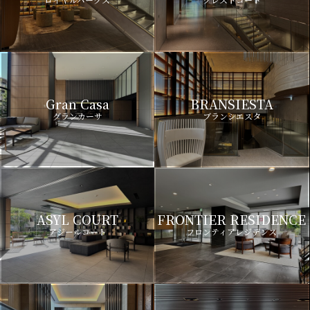
Gran Casa
BRANSIESTA
グランカーサ
ブランシエスタ
ASYL COURT
FRONTIER RESIDENCE
アジールコート
フロンティアレジデンス