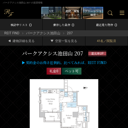
パークアクシス池田山 207 の賃貸情報
5大
週間／閲覧
フリーレント
キャンペーン
ランキング
検索
0
0
0
検討中リスト
保存した条件
最近見た物件
REIT FIND
パークアクシス池田山
207
建物詳細を見る
空室一覧を見る
41名／閲覧済
パークアクシス池田山 207
還元率UP
▶ 契約金のお得さ圧倒的。比べてみれば、REIT FIND
礼金0
ペット可