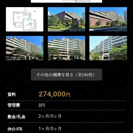
その他の画像を見る（全146枚）
274,000
賃料
円
管理費
0円
2ヶ月
/
0ヶ月
敷金/礼金
1ヶ月
/
0ヶ月
仲介/FR