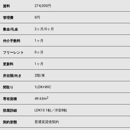
274,000
円
賃料
0円
管理費
2ヶ月
/
0ヶ月
敷金/礼金
1ヶ月
仲介手数料
0ヶ月
フリーレント
1ヶ月
更新料
2階/東
所在階/向き
1LDK+WIC
間取り
2
49.63m
専有面積
LDK10.1帖／洋室8帖
部屋詳細
普通賃貸借契約
契約形態