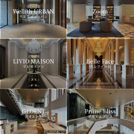
Wellith URBAN
Zoom
ウエリスアーバン
ズーム
LIVIO MAISON
Belle Face
リビオメゾン
ベルファース
GEOENT
Prime Bliss
ジオエント
プライムブリス