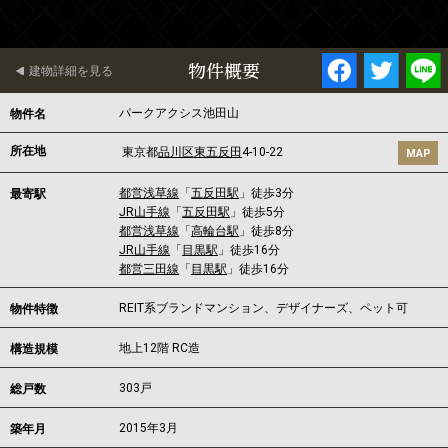
物件概要
建物詳細を見る
パークアクシス池田山
物件名
所在地
東京都
品川区
東五反田
4-10-22
MAP
都営浅草線
「
五反田駅
」徒歩3分
最寄駅
JR山手線
「
五反田駅
」徒歩5分
都営浅草線
「
高輪台駅
」徒歩8分
JR山手線
「
目黒駅
」徒歩16分
都営三田線
「
目黒駅
」徒歩16分
REIT系ブランドマンション、デザイナーズ、ペット可
物件特徴
地上12階 RC造
構造規模
303戸
総戸数
2015年3月
築年月