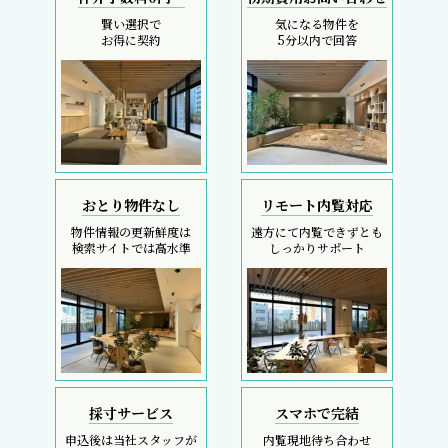
賢い選択で
気になる物件を
お得に契約
5分以内で回答
おとり物件なし
リモート内覧対応
物件情報の更新鮮度は
遠方にて内覧できずとも
検索サイトでは高水準
しっかりサポート
採寸サービス
スマホで完結
申込後は当社スタッフが
内覧現地待ち合わせ