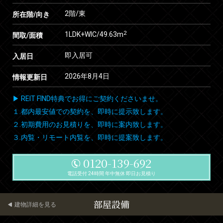
2階/東
所在階/向き
2
1LDK+WIC/49.63m
間取/面積
即入居可
入居日
2026年8月4日
情報更新日
▶ REIT FIND特典でお得にご契約くださいませ。
１.都内最安値での契約を、即時に提示致します。
２.初期費用のお見積りを、即時に案内致します。
３.内覧・リモート内覧を、即時に提案致します。
0120-139-692
電話受付 24時間 年中無休 即日お見積り
部屋設備
建物詳細を見る