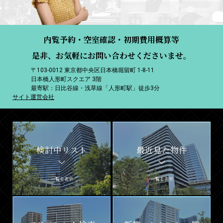
内覧予約・空室確認・初期費用概算等
是非、お気軽にお問い合わせくださいませ。
〒103-0012 東京都中央区日本橋堀留町 1-8-11
日本橋人形町スクエア 3階
最寄駅：日比谷線・浅草線「人形町駅」徒歩3分
サイト運営会社
検討中リスト
最近見た物件
一覧を表示
一覧を表示