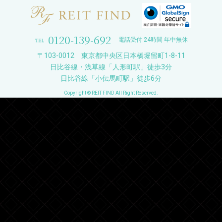
0120-139-692
電話受付 24時間 年中無休
〒103-0012 東京都中央区日本橋堀留町1-8-11
日比谷線・浅草線「人形町駅」徒歩3分
日比谷線「小伝馬町駅」徒歩6分
Copyright © REIT FIND All Right Reserved.