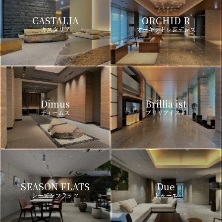
CASTALIA
ORCHID R
カスタリア
オーキッドレジデンス
Dimus
Brillia ist
ディームス
ブリリアイスト
SEASON FLATS
Due
シーズンフラッツ
ドゥーエ