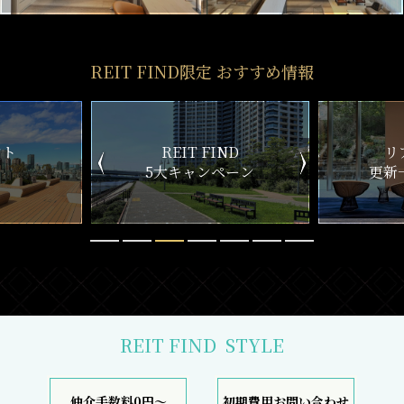
REIT FIND限定 おすすめ情報
ND
リアルタイム
新
ペーン
更新一覧チェック
REIT FIND
STYLE
仲介手数料0円～
初期費用お問い合わせ