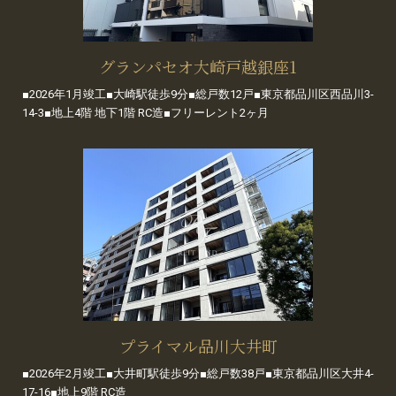
グランパセオ大崎戸越銀座1
■2026年1月竣工■大崎駅徒歩9分■総戸数12戸■東京都品川区西品川3-
14-3■地上4階 地下1階 RC造■フリーレント2ヶ月
プライマル品川大井町
■2026年2月竣工■大井町駅徒歩9分■総戸数38戸■東京都品川区大井4-
17-16■地上9階 RC造