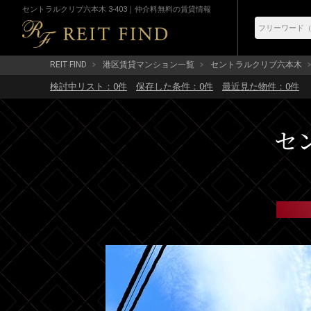
セントラルクリブ六本木 3-403｜仲介料無料の賃貸情報
REIT FIND
港区賃貸マンション一覧
セントラルクリブ六本木
検討中リスト：
0
件
保存した条件：
0
件
最近見た物件：
0
件
セ