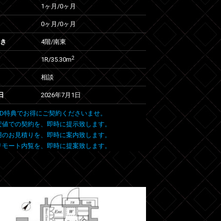
1ヶ月
/
0ヶ月
0ヶ月
/
0ヶ月
向き
4階/南東
2
1R/35.30m
相談
日
2026年7月1日
 FIND特典でお得にご契約くださいませ。
安値での契約を、即時に提示致します。
用のお見積りを、即時に案内致します。
リモート内覧を、即時に提案致します。