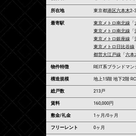
所在地
東京都
港区
六本木
2-
最寄駅
東京メトロ南北線
「
東京メトロ南北線
「
東京メトロ銀座線
「
東京メトロ日比谷線
都営大江戸線
「
六本
物件特徴
REIT系ブランドマ
構造規模
地上15階 地下2階 R
総戸数
213戸
賃料
160,000
円
敷金/礼金
1ヶ月
/
0ヶ月
フリーレント
0ヶ月