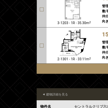
管
敷/
仲介
向き
2
3-1203 - 1R - 35.30m
1
管
敷/
仲介
向き
2
2-1301 - 1R - 33.11m
建物詳細を見る
物件名
セントラルクリブ六