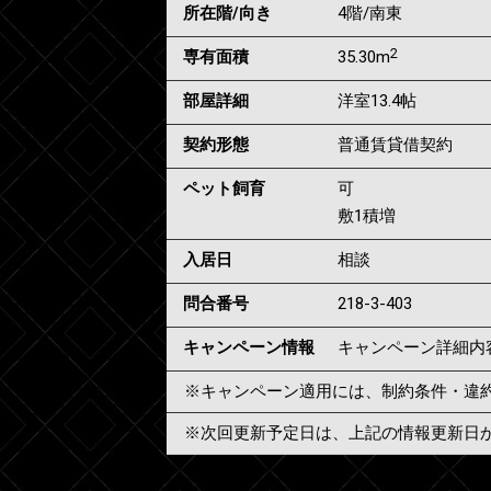
所在階/向き
4階/南東
2
専有面積
35.30m
部屋詳細
洋室13.4帖
契約形態
普通賃貸借契約
ペット飼育
可
敷1積増
入居日
相談
問合番号
218-3-403
キャンペーン情報
キャンペーン詳細内
※キャンペーン適用には、制約条件・違
※次回更新予定日は、上記の情報更新日