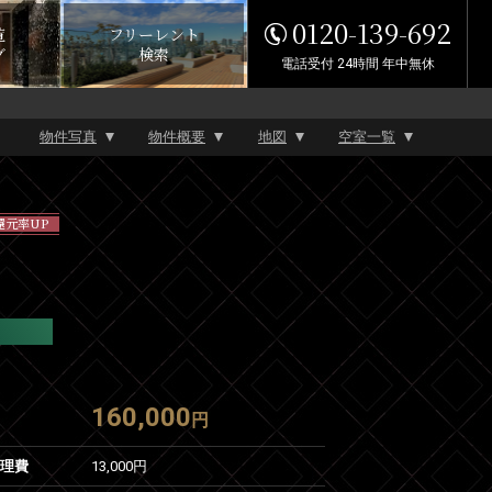
0120-139-692
覧
フリーレント
グ
検索
電話受付 24時間 年中無休
物件写真
物件概要
地図
空室一覧
還元率UP
160,000
円
管理費
13,000円