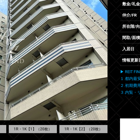
敷金/礼金
仲介/FR
所在階/
間取/面積
入居日
情報更新
▶ REIT
１.都内最
２.初期費
３.内覧・
1R・1K【1】（20枚）
1R・1K【2】（20枚）