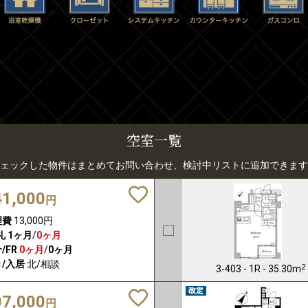
空室一覧
ェックした物件はまとめてお問い合わせ、検討中リストに追加できます
41,000
円
理費
13,000円
礼
1ヶ月
/
0ヶ月
/FR
0ヶ月
/
0ヶ月
/入居
北/相談
2
3-403 - 1R - 35.30m
07,000
円