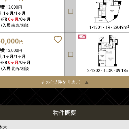
理費
13,000円
礼
1ヶ月
/
1ヶ月
/FR
0ヶ月
/
0ヶ月
/入居
南東/相談
1-1301 - 1R - 29.49m
50,000
円
理費
13,000円
礼
1ヶ月
/
1ヶ月
/FR
0ヶ月
/
0ヶ月
/入居
北西/相談
2-1302 - 1LDK - 39.18
2
その他
件を非表示
物件概要
本木