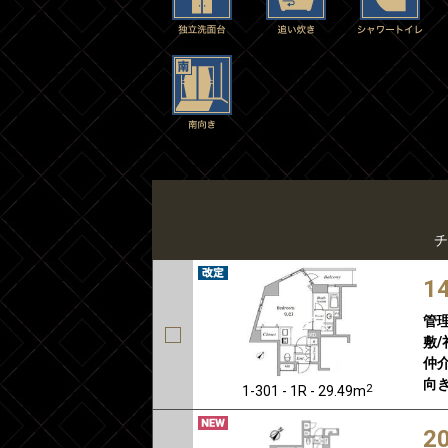
チ
1
管
敷/
仲介
向き
2
1-301 - 1R - 29.49m
2