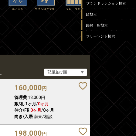
ブランドマンション検索
区検索
路線・駅検索
フリーレント検索
。
160,000
円
管理費
13,000円
敷/礼
1ヶ月
/
0ヶ月
仲介/FR
0ヶ月
/
0ヶ月
向き/入居
南東/相談
198,000
円