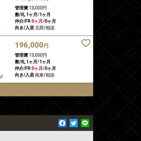
管理費
13,000円
敷/礼
1ヶ月
/
1ヶ月
仲介/FR
0ヶ月
/
0ヶ月
向き/入居
北西/相談
2
196,000
円
管理費
13,000円
敷/礼
1ヶ月
/
1ヶ月
仲介/FR
0ヶ月
/
0ヶ月
向き/入居
南東/相談
2
m