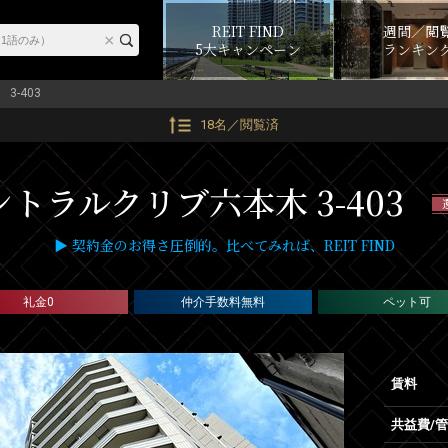
REIT FIND
週間／閲
5大キャンペーン
ランキン
3-403
18名／閲覧済
ントラルクリブ六本木 3-403
▶ 契約金のお得さ圧倒的。比べてみれば、REIT FIND
礼金0
仲介手数料無料
ペット可
賃料
共益費/