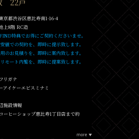
 22戸
京都渋谷区恵比寿南1-16-4
地上8階 RC造
T FIND特典でお得にご契約くださいませ。
最安値での契約を、即時に提示致します。
費用のお見積りを、即時に案内致します。
・リモート内覧を、即時に提案致します。
フリガナ
ーアイケーエビスミナミ
辺施設情報
コーヒーショップ恵比寿1丁目店まで約
more