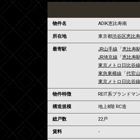
物件名
ADIK恵比寿南
所在地
東京都
渋谷区
恵比
最寄駅
JR山手線
「
恵比寿
JR埼京線
「
恵比寿
東京メトロ日比谷
東急東横線
「
代官
東京メトロ日比谷
物件特徴
REIT系ブランド
構造規模
地上8階 RC造
総戸数
22戸
賃料
-