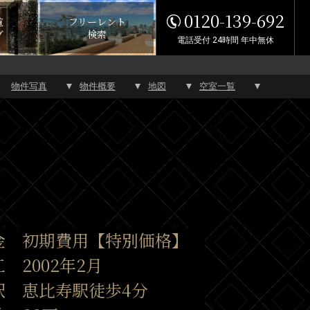
0120-139-692
覧
フリーレント
グ
検索
電話受付 24時間 年中無休
物件写真
物件概要
地図
空室一覧
金 初期費用【特別価格】
 2002年2月
駅 恵比寿駅徒歩4分