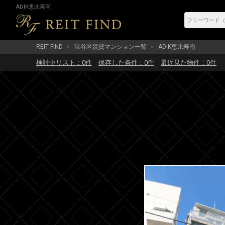
ADIK恵比寿南
REIT FIND
渋谷区賃貸マンション一覧
ADIK恵比寿南
検討中リスト：
0
件
保存した条件：
0
件
最近見た物件：
0
件