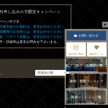
月申し込みの方限定キャンペーン
ペーン中です。
内最安値での契約は、是非お任せください。
期費用のお見積りは、是非お任せください。
お問い合わせ
覧・リモート内覧は、是非お任せください。
件・詳細等は是非お問合せ下さいませ。
最近見た物件
検討中リスト
リアルタイム更新一覧
。
週間／閲覧ランキング
新築マンション一覧