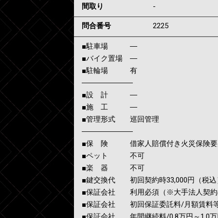
間取り
-
問合番号
2225
■駐車場 ―
■バイク置場 ―
■駐輪場 有
―――――――
■設 計 ―
■施 工 ―
■管理形式 巡回管理
―――――――
■保 険 借家人賠償付き火災保険要
■ペット 不可
■楽 器 不可
■鍵交換代 初回契約時33,000円（税込
■保証会社 利用必須（※大手法人契約
■保証会社 初回保証委託料/月額賃料等の
■保証会社 年間継続料/0.8万円～1.0万円