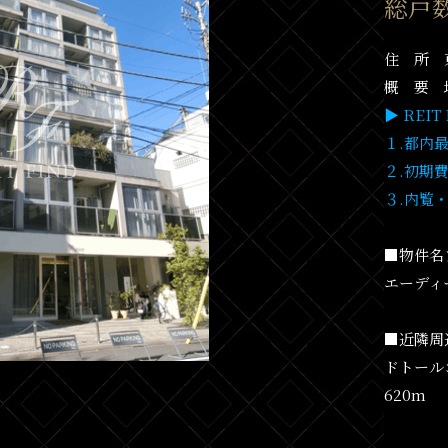
総戸数
住 所 東
概 要 
▶ REI
１.都内
２.初期
３.内覧
■物件名
エーディ
■近隣周
ドトール
620m