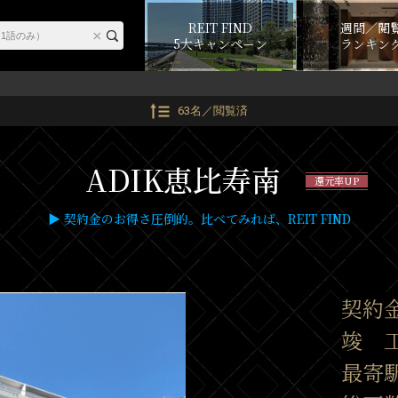
REIT FIND
週間／閲
5大キャンペーン
ランキン
63名／閲覧済
ADIK恵比寿南
還元率UP
▶ 契約金のお得さ圧倒的。比べてみれば、REIT FIND
契約
竣 工
最寄