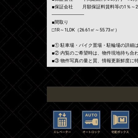
■保証会社 月額保証料賃料等の1％～
―――――――
■間取り
□1R～1LDK（26.61㎡～55.73㎡）
■① 駐車場・バイク置場・駐輪場の詳細
■② 内覧のご希望時は、物件現地待ち合
■③ 物件写真の量と質、情報更新鮮度に