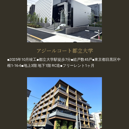
アジールコート都立大学
■2025年10月竣工■都立大学駅徒歩7分■総戸数45戸■東京都目黒区中
根1-16-6■地上3階 地下1階 RC造■フリーレント1ヶ月