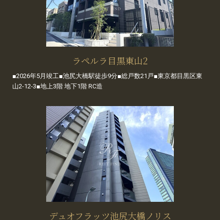
ラペルラ目黒東山2
■2026年5月竣工■池尻大橋駅徒歩9分■総戸数21戸■東京都目黒区東
山2-12-3■地上3階 地下1階 RC造
デュオフラッツ池尻大橋ノリス