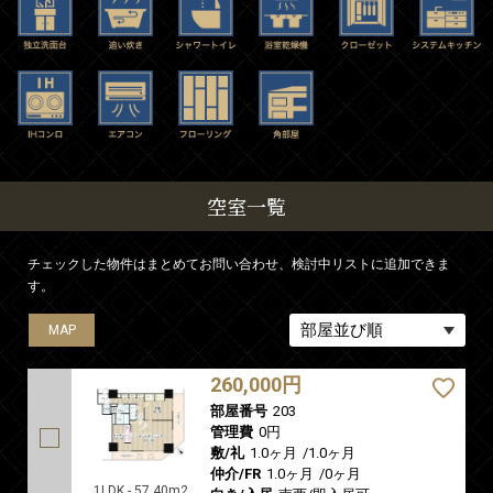
空室一覧
チェックした物件はまとめてお問い合わせ、検討中リストに追加できま
す。
MAP
MAP
MAP
MAP
MAP
260,000円
部屋番号
203
管理費
0円
敷/礼
1.0ヶ月
/
1.0ヶ月
仲介/FR
1.0ヶ月
/
0ヶ月
1LDK - 57.40m2