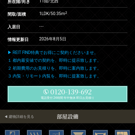
11階/北西
所在階/向き
2
1LDK/50.35m
間取/面積
---
入居日
2026年8月5日
情報更新日
▶ REIT FIND特典でお得にご契約くださいませ。
１.都内最安値での契約を、即時に提示致します。
２.初期費用のお見積りを、即時に案内致します。
３.内覧・リモート内覧を、即時に提案致します。
0120-139-692
電話受付 24時間 年中無休 即日お見積り
部屋設備
建物詳細を見る