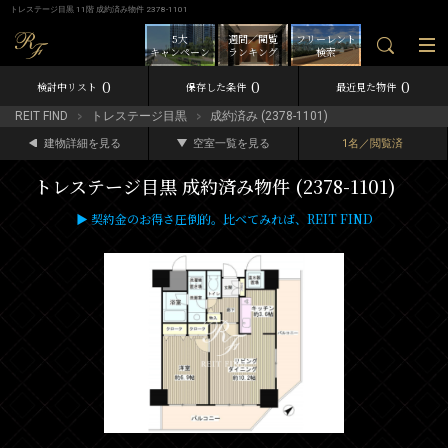
トレステージ目黒 11階 成約済み物件 2378-1101
5大
週間／閲覧
フリーレント
キャンペーン
ランキング
検索
0
0
0
検討中リスト
保存した条件
最近見た物件
REIT FIND
トレステージ目黒
成約済み (2378-1101)
建物詳細を見る
空室一覧を見る
1名／閲覧済
トレステージ目黒 成約済み物件 (2378-1101)
▶ 契約金のお得さ圧倒的。比べてみれば、REIT FIND