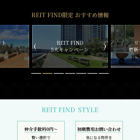
REIT FIND限定 おすすめ情報
ND
リアルタイム
新
ペーン
更新一覧チェック
REIT FIND
STYLE
仲介手数料0円～
初期費用お問い合わせ
賢い選択で
気になる物件を