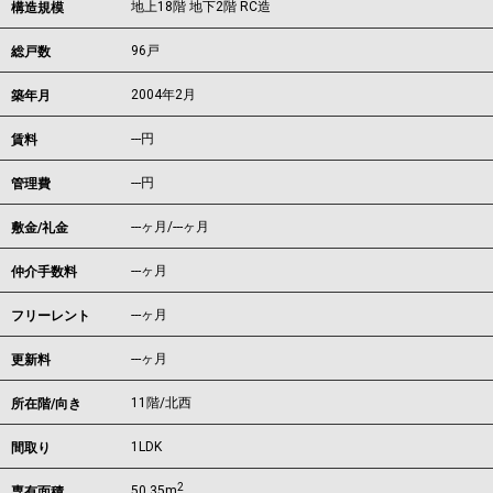
地上18階 地下2階 RC造
構造規模
96戸
総戸数
2004年2月
築年月
---
円
賃料
---円
管理費
---ヶ月
/
---ヶ月
敷金/礼金
---ヶ月
仲介手数料
---ヶ月
フリーレント
---ヶ月
更新料
11階/北西
所在階/向き
1LDK
間取り
2
50.35m
専有面積