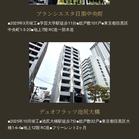
ブランシエスタ目黒中央町
■2025年3月竣工■学芸大学駅徒歩11分■総戸数101戸■東京都目黒区
中央町1-3-20■地上7階 RC造一部木造
デュオフラッツ池尻大橋
■2025年10月竣工■池尻大橋駅徒歩7分■総戸数32戸■東京都目黒区大
橋1-6-4■地上12階 RC造■フリーレント2ヶ月