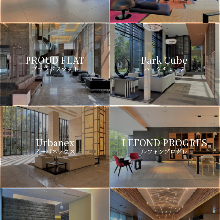
PROUD FLAT
Park Cube
プラウドフラット
パークキューブ
Urbanex
LEFOND PROGRES
アーバネックス
ルフォンプログレ