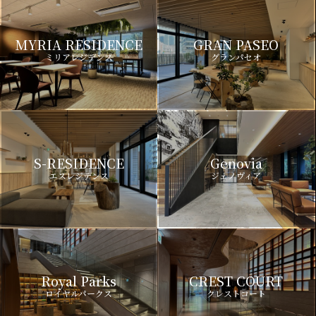
MYRIA RESIDENCE
GRAN PASEO
ミリアレジデンス
グランパセオ
S-RESIDENCE
Genovia
エスレジデンス
ジェノヴィア
Royal Parks
CREST COURT
ロイヤルパークス
クレストコート