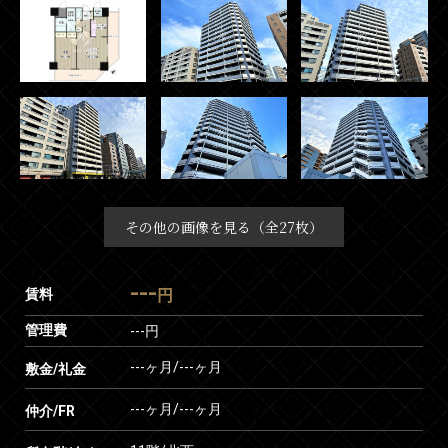
その他の画像を見る（全27枚）
---
賃料
円
管理費
---円
---ヶ月
/
---ヶ月
敷金/礼金
---ヶ月
/
---ヶ月
仲介/FR