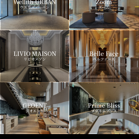
Wellith URBAN
Zoom
ウエリスアーバン
ズーム
LIVIO MAISON
Belle Face
リビオメゾン
ベルファース
GEOENT
Prime Bliss
ジオエント
プライムブリス