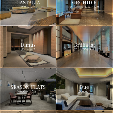
CASTALIA
ORCHID R
カスタリア
オーキッドレジデンス
Dimus
Brillia ist
ディームス
ブリリアイスト
SEASON FLATS
Due
シーズンフラッツ
ドゥーエ