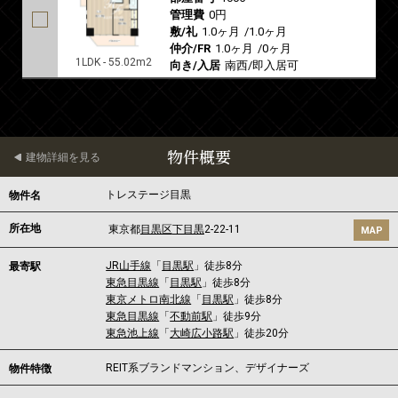
管理費
0円
敷/礼
1.0ヶ月
/
1.0ヶ月
仲介/FR
1.0ヶ月
/
0ヶ月
1LDK - 55.02m2
向き/入居
南西/即入居可
物件概要
建物詳細を見る
トレステージ目黒
物件名
所在地
東京都
目黒区
下目黒
2-22-11
MAP
JR山手線
「
目黒駅
」徒歩8分
最寄駅
東急目黒線
「
目黒駅
」徒歩8分
東京メトロ南北線
「
目黒駅
」徒歩8分
東急目黒線
「
不動前駅
」徒歩9分
東急池上線
「
大崎広小路駅
」徒歩20分
REIT系ブランドマンション、デザイナーズ
物件特徴