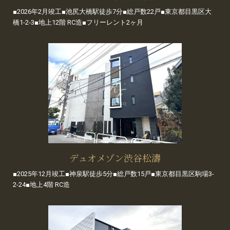
■2026年2月竣工■池尻大橋駅徒歩7分■総戸数22戸■東京都目黒区大
橋1-2-3■地上12階 RC造■フリーレント2ヶ月
デュオメゾン渋谷松濤
■2025年12月竣工■神泉駅徒歩5分■総戸数15戸■東京都目黒区駒場3-
2-24■地上4階 RC造