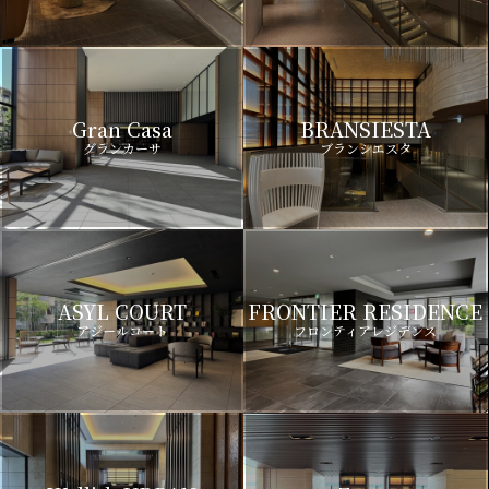
Gran Casa
BRANSIESTA
グランカーサ
ブランシエスタ
ASYL COURT
FRONTIER RESIDENCE
アジールコート
フロンティアレジデンス