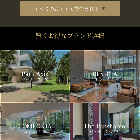
すべてのおすすめ物件を見る
賢くお得なブランド選択
Park Axis
RESIDIA
パークアクシス
レジディア
COMFORIA
The Parkhabio
コンフォリア
ザ・パークハビオ