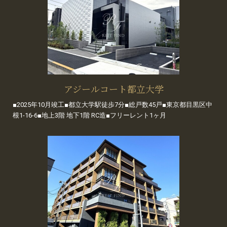
アジールコート都立大学
■2025年10月竣工■都立大学駅徒歩7分■総戸数45戸■東京都目黒区中
根1-16-6■地上3階 地下1階 RC造■フリーレント1ヶ月