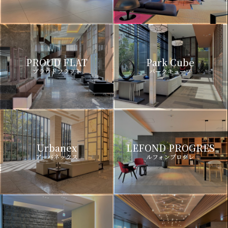
PROUD FLAT
Park Cube
プラウドフラット
パークキューブ
Urbanex
LEFOND PROGRES
アーバネックス
ルフォンプログレ