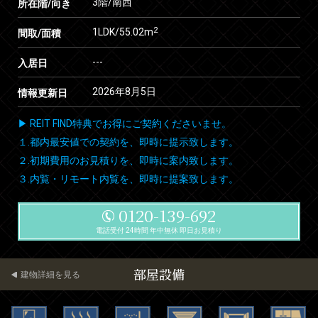
3階/南西
所在階/向き
2
1LDK/55.02m
間取/面積
---
入居日
2026年8月5日
情報更新日
▶ REIT FIND特典でお得にご契約くださいませ。
１.都内最安値での契約を、即時に提示致します。
２.初期費用のお見積りを、即時に案内致します。
３.内覧・リモート内覧を、即時に提案致します。
0120-139-692
電話受付 24時間 年中無休 即日お見積り
部屋設備
建物詳細を見る