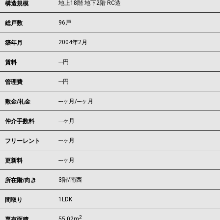
地上18階 地下2階 RC造
構造規模
96戸
総戸数
2004年2月
築年月
---
円
賃料
---円
管理費
---ヶ月
/
---ヶ月
敷金/礼金
---ヶ月
仲介手数料
---ヶ月
フリーレント
---ヶ月
更新料
3階/南西
所在階/向き
1LDK
間取り
2
55.02m
専有面積