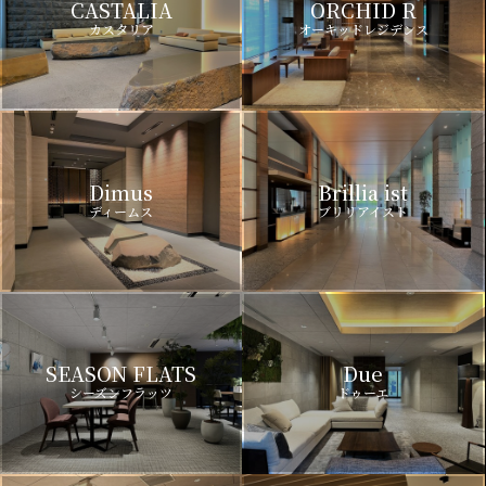
CASTALIA
ORCHID R
カスタリア
オーキッドレジデンス
Dimus
Brillia ist
ディームス
ブリリアイスト
SEASON FLATS
Due
シーズンフラッツ
ドゥーエ