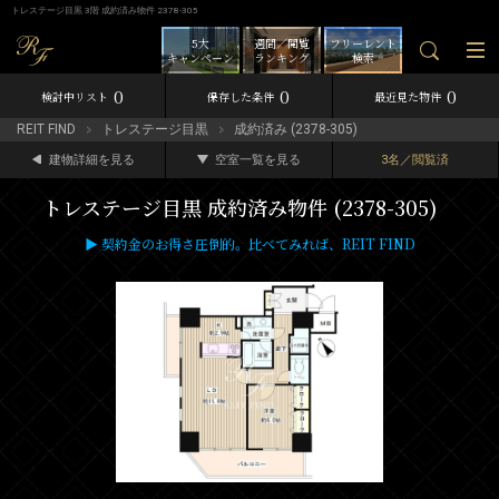
トレステージ目黒 3階 成約済み物件 2378-305
5大
週間／閲覧
フリーレント
キャンペーン
ランキング
検索
0
0
0
検討中リスト
保存した条件
最近見た物件
REIT FIND
トレステージ目黒
成約済み (2378-305)
建物詳細を見る
空室一覧を見る
3名／閲覧済
トレステージ目黒 成約済み物件 (2378-305)
▶ 契約金のお得さ圧倒的。比べてみれば、REIT FIND