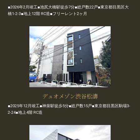
■2026年2月竣工■池尻大橋駅徒歩7分■総戸数22戸■東京都目黒区大
橋1-2-3■地上12階 RC造■フリーレント2ヶ月
デュオメゾン渋谷松濤
■2025年12月竣工■神泉駅徒歩5分■総戸数15戸■東京都目黒区駒場3-
2-24■地上4階 RC造