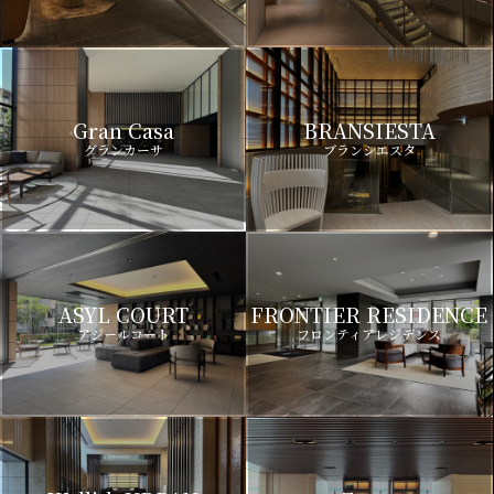
Gran Casa
BRANSIESTA
グランカーサ
ブランシエスタ
ASYL COURT
FRONTIER RESIDENCE
アジールコート
フロンティアレジデンス