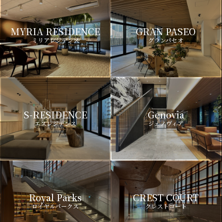
MYRIA RESIDENCE
GRAN PASEO
ミリアレジデンス
グランパセオ
S-RESIDENCE
Genovia
エスレジデンス
ジェノヴィア
Royal Parks
CREST COURT
ロイヤルパークス
クレストコート