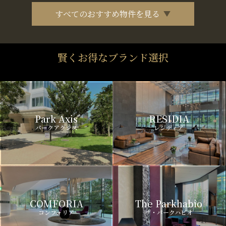
すべてのおすすめ物件を見る
賢くお得なブランド選択
Park Axis
RESIDIA
パークアクシス
レジディア
COMFORIA
The Parkhabio
コンフォリア
ザ・パークハビオ