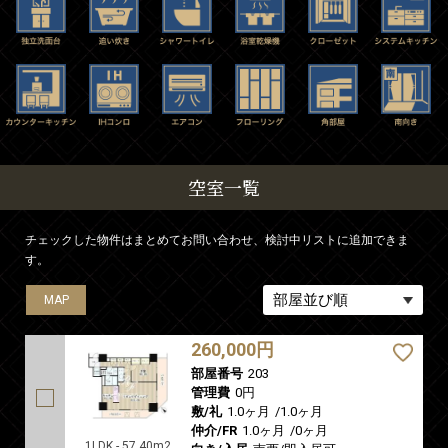
空室一覧
チェックした物件はまとめてお問い合わせ、検討中リストに追加できま
す。
MAP
MAP
MAP
MAP
MAP
260,000円
部屋番号
203
管理費
0円
敷/礼
1.0ヶ月
/
1.0ヶ月
仲介/FR
1.0ヶ月
/
0ヶ月
1LDK - 57.40m2