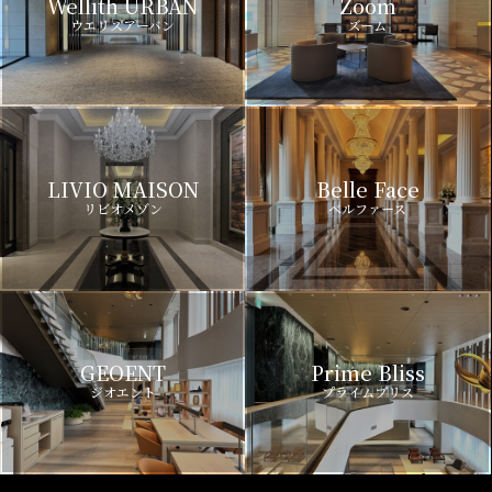
Wellith URBAN
Zoom
ウエリスアーバン
ズーム
LIVIO MAISON
Belle Face
リビオメゾン
ベルファース
GEOENT
Prime Bliss
ジオエント
プライムブリス