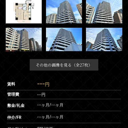
その他の画像を見る（全27枚）
---
賃料
円
管理費
---円
---ヶ月
/
---ヶ月
敷金/礼金
---ヶ月
/
---ヶ月
仲介/FR