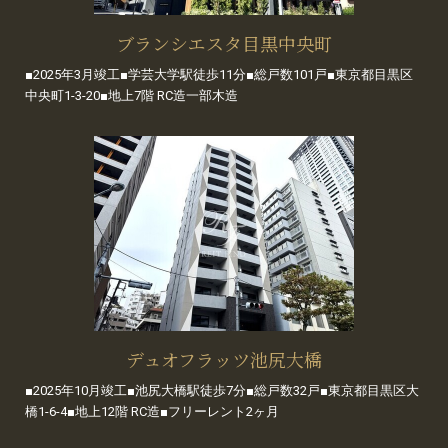
ブランシエスタ目黒中央町
■2025年3月竣工■学芸大学駅徒歩11分■総戸数101戸■東京都目黒区
中央町1-3-20■地上7階 RC造一部木造
デュオフラッツ池尻大橋
■2025年10月竣工■池尻大橋駅徒歩7分■総戸数32戸■東京都目黒区大
橋1-6-4■地上12階 RC造■フリーレント2ヶ月