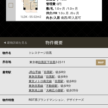
管理費
0円
敷/礼
1.0ヶ月
/
1.0ヶ月
仲介/FR
1.0ヶ月
/
0ヶ月
1LDK - 55.02m2
向き/入居
南西/即入居可
物件概要
建物詳細を見る
トレステージ目黒
物件名
所在地
東京都
目黒区
下目黒
2-22-11
MAP
JR山手線
「
目黒駅
」徒歩8分
最寄駅
東急目黒線
「
目黒駅
」徒歩8分
東京メトロ南北線
「
目黒駅
」徒歩8分
東急目黒線
「
不動前駅
」徒歩9分
東急池上線
「
大崎広小路駅
」徒歩20分
REIT系ブランドマンション、デザイナーズ
物件特徴