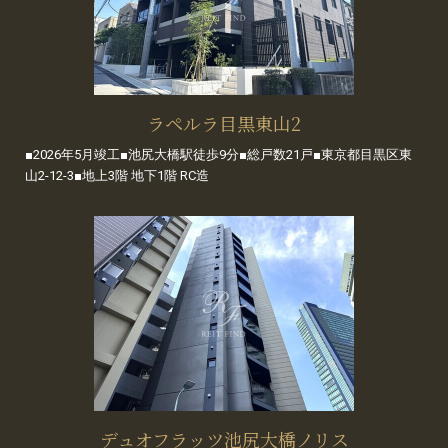
ラペルラ目黒東山2
■2026年5月竣工■池尻大橋駅徒歩9分■総戸数21戸■東京都目黒区東
山2-12-3■地上3階 地下1階 RC造
デュオフラッツ池尻大橋ノリス