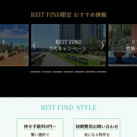
REIT FIND限定 おすすめ情報
ND
リアルタイム
新
ペーン
更新一覧チェック
REIT FIND
STYLE
仲介手数料0円～
初期費用お問い合わせ
賢い選択で
気になる物件を