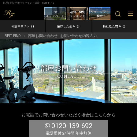
部屋お問い合わせ | ブランド賃貸－REIT FIND
5大
週間／閲覧
フリーレント
キャンペーン
ランキング
検索
0
0
0
検討中リスト
保存した条件
最近見た物件
REIT FIND
部屋お問い合わせ - お問い合わせ内容入力
部屋お問い合わせ
CONTACT
お電話でお問い合わせいただく場合はこちらから
0120-139-692
電話受付 24時間 年中無休