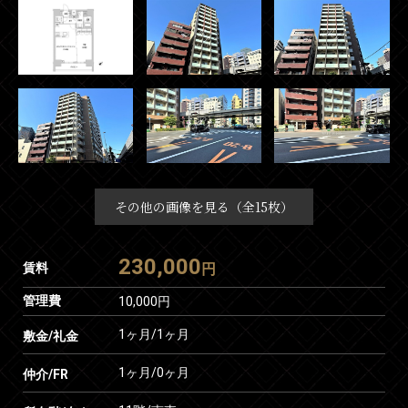
その他の画像を見る（全15枚）
230,000
賃料
円
管理費
10,000円
1ヶ月
/
1ヶ月
敷金/礼金
1ヶ月
/
0ヶ月
仲介/FR