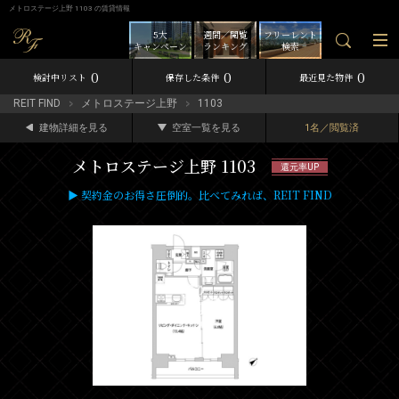
メトロステージ上野 1103 の賃貸情報
5大
週間／閲覧
フリーレント
キャンペーン
ランキング
検索
0
0
0
検討中リスト
保存した条件
最近見た物件
REIT FIND
メトロステージ上野
1103
建物詳細を見る
空室一覧を見る
1名／閲覧済
メトロステージ上野 1103
還元率UP
▶ 契約金のお得さ圧倒的。比べてみれば、REIT FIND