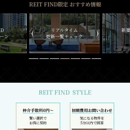
REIT FIND限定 おすすめ情報
イム
新築マンション
ェック
一覧
新着
REIT FIND
STYLE
仲介手数料0円～
初期費用お問い合わせ
賢い選択で
気になる物件を
お得に契約
5分以内で回答