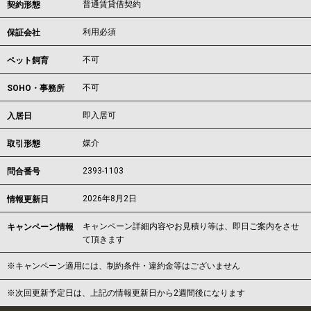
普通賃貸借契約
契約形態
利用必須
保証会社
不可
ペット飼育
不可
SOHO・事務所
即入居可
入居日
媒介
取引形態
2393-1103
問合番号
2026年8月2日
情報更新日
キャンペーン詳細内容やお見積り等は、即日ご案内をさせ
キャンペーン情報
て頂きます
※キャンペーン適用には、制約条件・違約金等はございません
※次回更新予定日は、上記の情報更新日から2週間後になります