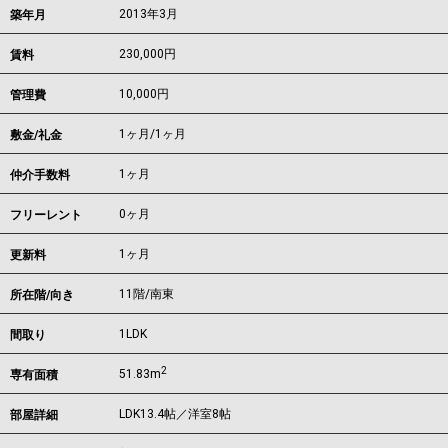
2013年3月
築年月
230,000
円
賃料
10,000円
管理費
1ヶ月
/
1ヶ月
敷金/礼金
1ヶ月
仲介手数料
0ヶ月
フリーレント
1ヶ月
更新料
11階/南東
所在階/向き
1LDK
間取り
2
51.83m
専有面積
LDK13.4帖／洋室8帖
部屋詳細