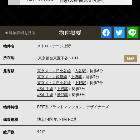
向き/入居
南東/即入居可
物件概要
建物詳細を見る
メトロステージ上野
物件名
所在地
東京都
台東区
下谷
1-1-11
MAP
東京メトロ日比谷線
「
入谷駅
」徒歩6分
最寄駅
東京メトロ銀座線
「
上野駅
」徒歩7分
東京メトロ日比谷線
「
上野駅
」徒歩7分
JR山手線
「
上野駅
」徒歩7分
JR山手線
「
鶯谷駅
」徒歩8分
REIT系ブランドマンション、デザイナーズ
物件特徴
地上14階 地下1階 RC造
構造規模
99戸
総戸数