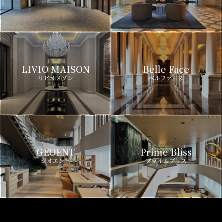
LIVIO MAISON
Belle Face
リビオメゾン
ベルファース
GEOENT
Prime Bliss
ジオエント
プライムブリス