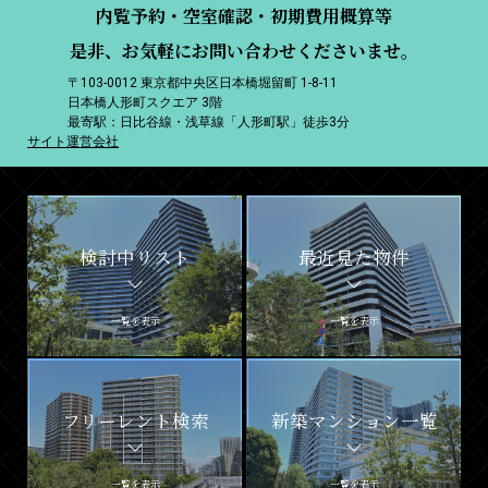
内覧予約・空室確認・初期費用概算等
是非、お気軽にお問い合わせくださいませ。
〒103-0012 東京都中央区日本橋堀留町 1-8-11
日本橋人形町スクエア 3階
最寄駅：日比谷線・浅草線「人形町駅」徒歩3分
サイト運営会社
検討中リスト
最近見た物件
一覧を表示
一覧を表示
フリーレント検索
新築マンション一覧
一覧を表示
一覧を表示