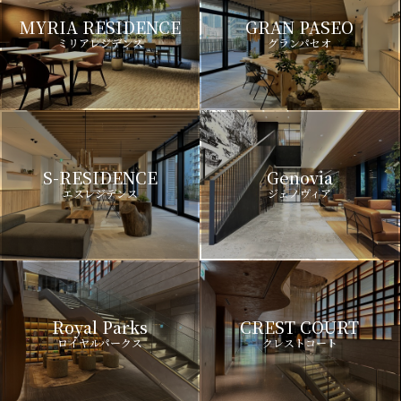
MYRIA RESIDENCE
GRAN PASEO
ミリアレジデンス
グランパセオ
S-RESIDENCE
Genovia
エスレジデンス
ジェノヴィア
Royal Parks
CREST COURT
ロイヤルパークス
クレストコート