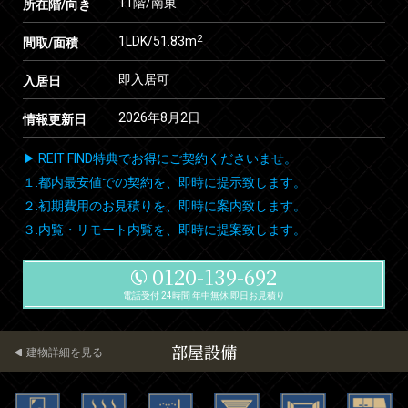
11階/南東
所在階/向き
2
1LDK/51.83m
間取/面積
即入居可
入居日
2026年8月2日
情報更新日
▶ REIT FIND特典でお得にご契約くださいませ。
１.都内最安値での契約を、即時に提示致します。
２.初期費用のお見積りを、即時に案内致します。
３.内覧・リモート内覧を、即時に提案致します。
0120-139-692
電話受付 24時間 年中無休 即日お見積り
部屋設備
建物詳細を見る