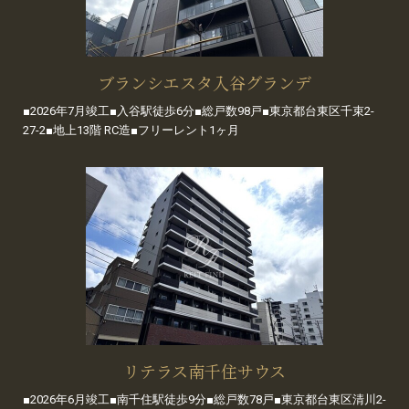
ブランシエスタ入谷グランデ
■2026年7月竣工■入谷駅徒歩6分■総戸数98戸■東京都台東区千束2-
27-2■地上13階 RC造■フリーレント1ヶ月
リテラス南千住サウス
■2026年6月竣工■南千住駅徒歩9分■総戸数78戸■東京都台東区清川2-