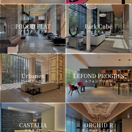
PROUD FLAT
Park Cube
プラウドフラット
パークキューブ
Urbanex
LEFOND PROGRES
アーバネックス
ルフォンプログレ
CASTALIA
ORCHID R
カスタリア
オーキッドレジデンス