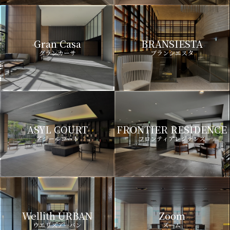
Gran Casa
BRANSIESTA
グランカーサ
ブランシエスタ
ASYL COURT
FRONTIER RESIDENCE
アジールコート
フロンティアレジデンス
Wellith URBAN
Zoom
ウエリスアーバン
ズーム