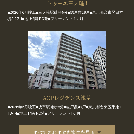
ドゥーエ三ノ輪3
■2026年6月竣工■三ノ輪駅徒歩5分■総戸数29戸■東京都台東区日本
堤2-37-1■地上8階 RC造■フリーレント1ヶ月
ACPレジデンス浅草
■2026年5月竣工■浅草駅徒歩6分■総戸数49戸■東京都台東区千束1-
18-14■地上14階 RC造■フリーレント1ヶ月
すべてのおすすめ物件を見る