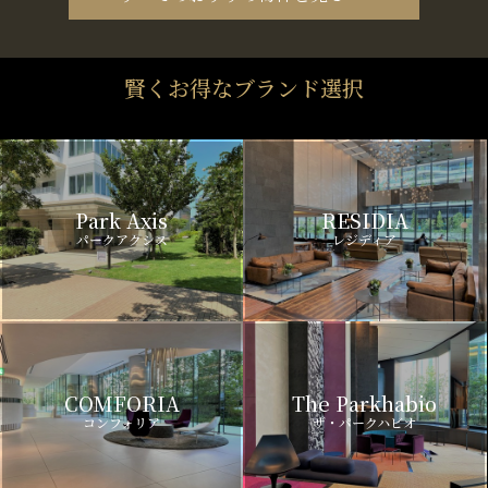
賢くお得なブランド選択
Park Axis
RESIDIA
パークアクシス
レジディア
COMFORIA
The Parkhabio
コンフォリア
ザ・パークハビオ