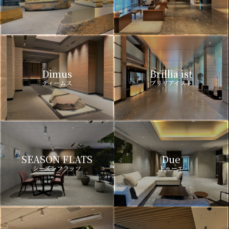
Dimus
Brillia ist
ディームス
ブリリアイスト
SEASON FLATS
Due
シーズンフラッツ
ドゥーエ