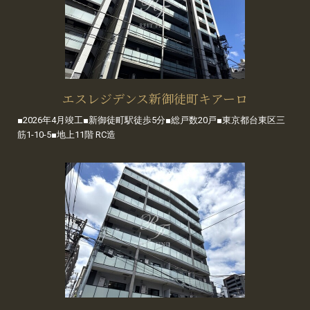
エスレジデンス新御徒町キアーロ
■2026年4月竣工■新御徒町駅徒歩5分■総戸数20戸■東京都台東区三
筋1-10-5■地上11階 RC造