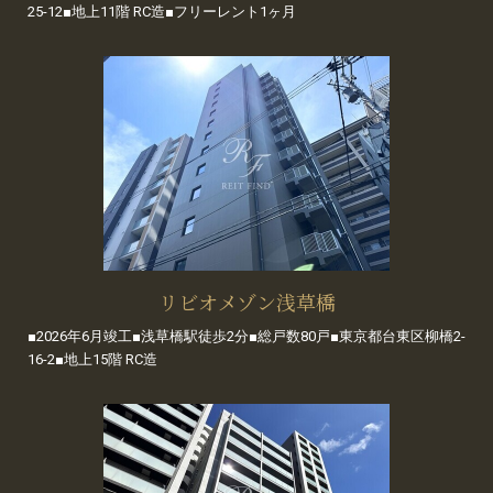
25-12■地上11階 RC造■フリーレント1ヶ月
リビオメゾン浅草橋
■2026年6月竣工■浅草橋駅徒歩2分■総戸数80戸■東京都台東区柳橋2-
16-2■地上15階 RC造