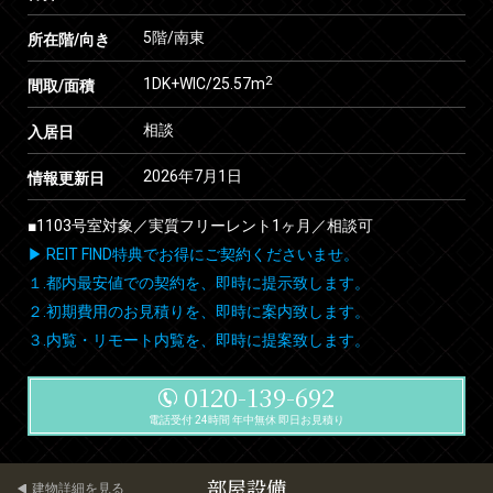
5階/南東
所在階/向き
2
1DK+WIC/25.57m
間取/面積
相談
入居日
2026年7月1日
情報更新日
■1103号室対象／実質フリーレント1ヶ月／相談可
▶ REIT FIND特典でお得にご契約くださいませ。
１.都内最安値での契約を、即時に提示致します。
２.初期費用のお見積りを、即時に案内致します。
３.内覧・リモート内覧を、即時に提案致します。
0120-139-692
電話受付 24時間 年中無休 即日お見積り
部屋設備
建物詳細を見る