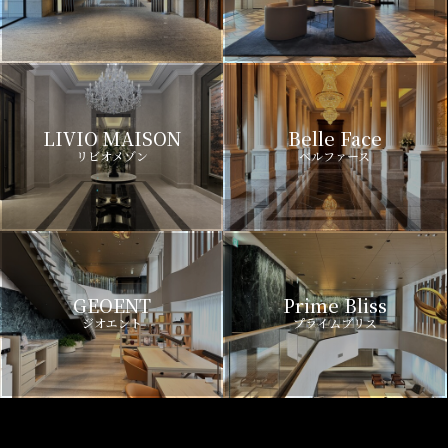
LIVIO MAISON
Belle Face
リビオメゾン
ベルファース
GEOENT
Prime Bliss
ジオエント
プライムブリス