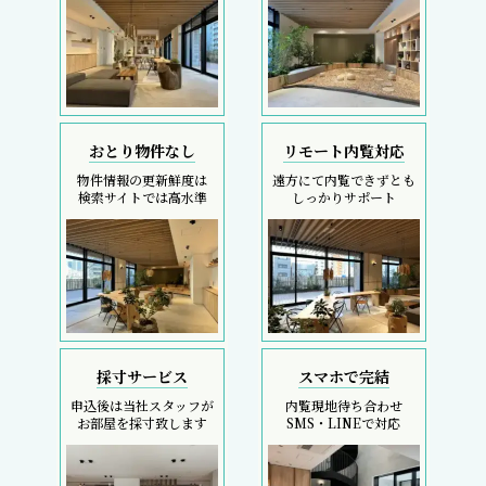
おとり物件なし
リモート内覧対応
物件情報の更新鮮度は
遠方にて内覧できずとも
検索サイトでは高水準
しっかりサポート
採寸サービス
スマホで完結
申込後は当社スタッフが
内覧現地待ち合わせ
お部屋を採寸致します
SMS・LINEで対応