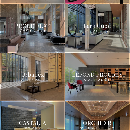
PROUD FLAT
Park Cube
プラウドフラット
パークキューブ
Urbanex
LEFOND PROGRES
アーバネックス
ルフォンプログレ
CASTALIA
ORCHID R
カスタリア
オーキッドレジデンス