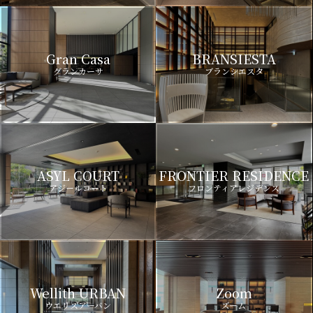
Gran Casa
BRANSIESTA
グランカーサ
ブランシエスタ
ASYL COURT
FRONTIER RESIDENCE
アジールコート
フロンティアレジデンス
Wellith URBAN
Zoom
ウエリスアーバン
ズーム