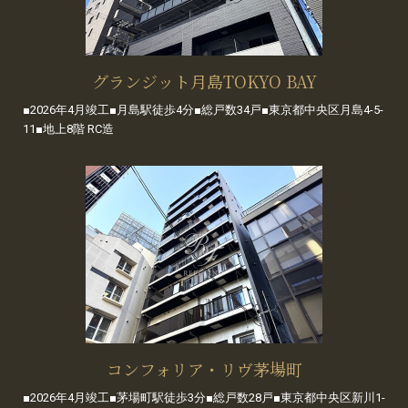
グランジット月島TOKYO BAY
■2026年4月竣工■月島駅徒歩4分■総戸数34戸■東京都中央区月島4-5-
11■地上8階 RC造
コンフォリア・リヴ茅場町
■2026年4月竣工■茅場町駅徒歩3分■総戸数28戸■東京都中央区新川1-