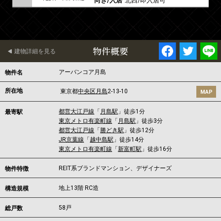
向き/入居
北西/即入居可
物件概要
建物詳細を見る
アーバンコア月島
物件名
所在地
東京都
中央区
月島
2-13-10
MAP
都営大江戸線
「
月島駅
」徒歩1分
最寄駅
東京メトロ有楽町線
「
月島駅
」徒歩3分
都営大江戸線
「
勝どき駅
」徒歩12分
JR京葉線
「
越中島駅
」徒歩14分
東京メトロ有楽町線
「
新富町駅
」徒歩16分
REIT系ブランドマンション、デザイナーズ
物件特徴
地上13階 RC造
構造規模
58戸
総戸数