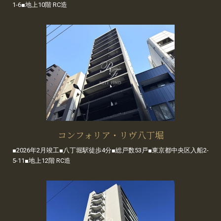
1-6■地上10階 RC造
コンフォリア・リヴ八丁堀
■2026年2月竣工■八丁堀駅徒歩4分■総戸数53戸■東京都中央区入船2-
5-11■地上12階 RC造