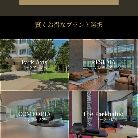
賢くお得なブランド選択
Park Axis
RESIDIA
パークアクシス
レジディア
COMFORIA
The Parkhabio
コンフォリア
ザ・パークハビオ