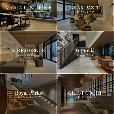
MYRIA RESIDENCE
GRAN PASEO
ミリアレジデンス
グランパセオ
S-RESIDENCE
Genovia
エスレジデンス
ジェノヴィア
Royal Parks
CREST COURT
ロイヤルパークス
クレストコート