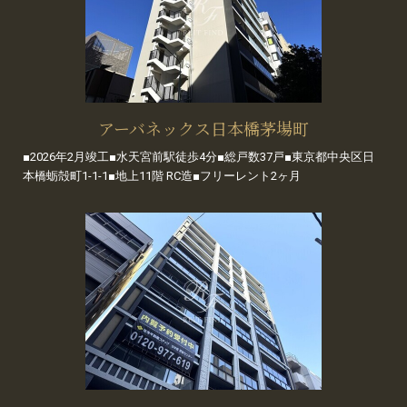
アーバネックス日本橋茅場町
■2026年2月竣工■水天宮前駅徒歩4分■総戸数37戸■東京都中央区日
本橋蛎殻町1-1-1■地上11階 RC造■フリーレント2ヶ月