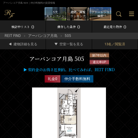
アーバンコア月島 505｜仲介料無料の賃貸情報
5大
週間／閲覧
フリーレント
キャンペーン
ランキング
検索
0
0
0
検討中リスト
保存した条件
最近見た物件
REIT FIND
アーバンコア月島
505
建物詳細を見る
空室一覧を見る
13名／閲覧済
築7年以内
アーバンコア月島 505
還元率UP
▶ 契約金のお得さ圧倒的。比べてみれば、REIT FIND
礼金0
仲介手数料無料