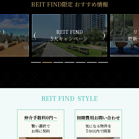
REIT FIND限定 おすすめ情報
ND
リアルタイム
新
ペーン
更新一覧チェック
REIT FIND
STYLE
仲介手数料0円～
初期費用お問い合わせ
賢い選択で
気になる物件を
お得に契約
5分以内で回答