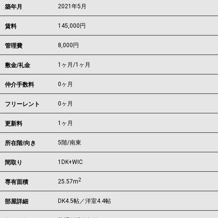
2021年5月
築年月
145,000
円
賃料
8,000円
管理費
1ヶ月
/
1ヶ月
敷金/礼金
0ヶ月
仲介手数料
0ヶ月
フリーレント
1ヶ月
更新料
5階/南東
所在階/向き
1DK+WIC
間取り
2
25.57m
専有面積
DK4.5帖／洋室4.4帖
部屋詳細