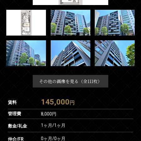
その他の画像を見る（全111枚）
145,000
賃料
円
管理費
8,000円
1ヶ月
/
1ヶ月
敷金/礼金
0ヶ月
/
0ヶ月
仲介/FR