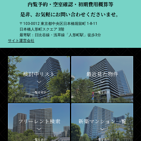
内覧予約・空室確認・初期費用概算等
是非、お気軽にお問い合わせくださいませ。
〒103-0012 東京都中央区日本橋堀留町 1-8-11
日本橋人形町スクエア 3階
最寄駅：日比谷線・浅草線「人形町駅」徒歩3分
サイト運営会社
検討中リスト
最近見た物件
一覧を表示
一覧を表示
フリーレント検索
新築マンション一覧
一覧を表示
一覧を表示