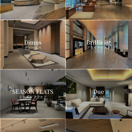
Dimus
Brillia ist
ディームス
ブリリアイスト
SEASON FLATS
Due
シーズンフラッツ
ドゥーエ