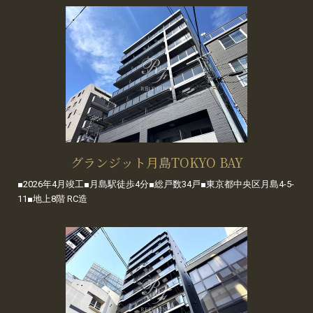
グランジット月島TOKYO BAY
■2026年4月竣工■月島駅徒歩4分■総戸数34戸■東京都中央区月島4-5-
11■地上8階 RC造