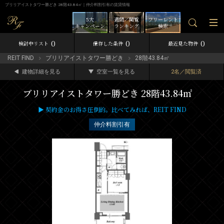
ブリリアイストタワー勝どき 28階43.84㎡｜仲介料割引有の賃貸情報
5大
週間／閲覧
フリーレント
キャンペーン
ランキング
検索
0
0
0
検討中リスト
保存した条件
最近見た物件
REIT FIND
ブリリアイストタワー勝どき
28階43.84㎡
建物詳細を見る
空室一覧を見る
2名／閲覧済
ブリリアイストタワー勝どき 28階43.84㎡
▶ 契約金のお得さ圧倒的。比べてみれば、REIT FIND
仲介料割引有