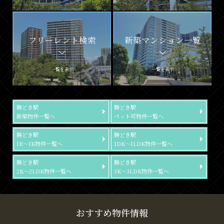
フリーレント検索
新築マンション一覧
一覧を表示
一覧を表示
勝どき駅
勝どき駅
新築物件一覧へ
ペット可物件一覧へ
勝どき駅
勝どき駅
1R～1K物件一覧へ
1DK～1LDK物件一覧へ
勝どき駅
勝どき駅
2K～2LDK物件一覧へ
3K～3LDK物件一覧へ
おすすめ物件情報