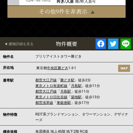
1LDK - 66.10m2
向き/入居
南/即入居可
その他9件を非表示
物件概要
建物詳細を見る
ブリリアイストタワー勝どき
物件名
所在地
東京都
中央区
勝どき
1-3-1
MAP
都営大江戸線
「
勝どき駅
」徒歩2分
最寄駅
東京メトロ有楽町線
「
月島駅
」徒歩11分
都営大江戸線
「
月島駅
」徒歩11分
東京メトロ日比谷線
「
築地駅
」徒歩13分
都営浅草線
「
東銀座駅
」徒歩17分
REIT系ブランドマンション、タワーマンション、デザイナ
物件特徴
ーズ
免震構造 地上45階 地下2階 RC造
構造規模