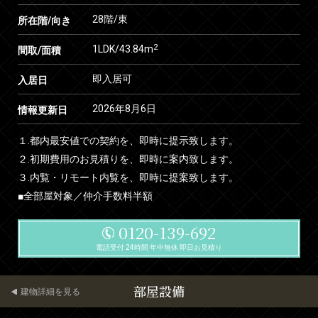
28階/東
所在階/向き
2
1LDK/43.84m
間取/面積
即入居可
入居日
2026年8月6日
情報更新日
１.都内最安値での契約を、即時に提示致します。
２.初期費用のお見積りを、即時に案内致します。
３.内覧・リモート内覧を、即時に提案致します。
■全部屋対象／仲介手数料半額
0120-139-692
電話受付 24時間 年中無休 即日お見積り
部屋設備
建物詳細を見る