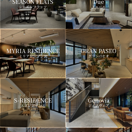
SEASON FLATS
Due
シーズンフラッツ
ドゥーエ
MYRIA RESIDENCE
GRAN PASEO
ミリアレジデンス
グランパセオ
S-RESIDENCE
Genovia
エスレジデンス
ジェノヴィア