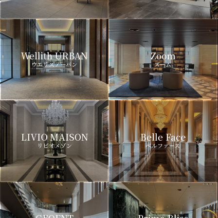
Wellith URBAN
Zoom
ウエリスアーバン
ズーム
LIVIO MAISON
Belle Face
リビオメゾン
ベルファース