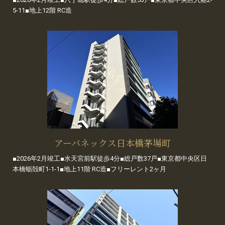
5-11■地上12階 RC造
アーバネックス日本橋茅場町
■2026年2月竣工■水天宮前駅徒歩4分■総戸数37戸■東京都中央区日
本橋蛎殻町1-1-1■地上11階 RC造■フリーレント2ヶ月