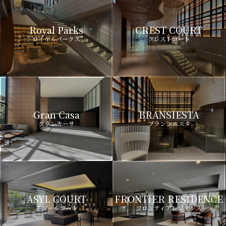
Royal Parks
CREST COURT
ロイヤルパークス
クレストコート
Gran Casa
BRANSIESTA
グランカーサ
ブランシエスタ
ASYL COURT
FRONTIER RESIDENCE
アジールコート
フロンティアレジデンス