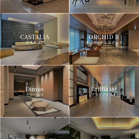
CASTALIA
ORCHID R
カスタリア
オーキッドレジデンス
Dimus
Brillia ist
ディームス
ブリリアイスト