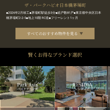
ザ・パークハビオ日本橋茅場町
■2026年2月竣工■茅場町駅徒歩3分■総戸数81戸■東京都中央区日本
橋茅場町2-2-5■地上10階 RC造■フリーレント1ヶ月
すべてのおすすめ物件を見る
賢くお得なブランド選択
Park Axis
RESIDIA
パークアクシス
レジディア