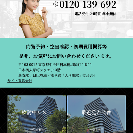
0120-139-692
電話受付 24時間 年中無休
内覧予約・空室確認・初期費用概算等
是非、お気軽にお問い合わせくださいませ。
〒103-0012 東京都中央区日本橋堀留町 1-8-11
日本橋人形町スクエア 3階
最寄駅：日比谷線・浅草線「人形町駅」徒歩3分
サイト運営会社
検討中リスト
最近見た物件
一覧を表示
一覧を表示