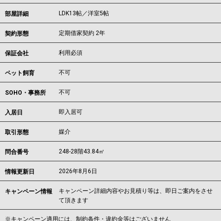
LDK13帖／洋室5帖
部屋詳細
定期借家契約 2年
契約形態
利用必須
保証会社
不可
ペット飼育
不可
SOHO・事務所
即入居可
入居日
媒介
取引形態
248-28階43.84㎡
問合番号
2026年8月6日
情報更新日
キャンペーン詳細内容やお見積り等は、即日ご案内をさせ
キャンペーン情報
て頂きます
※キャンペーン適用には、制約条件・違約金等はございません