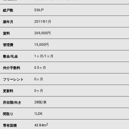
536戸
総戸数
2011年1月
築年月
269,000
円
賃料
15,000円
管理費
1ヶ月
/
1ヶ月
敷金/礼金
0.5ヶ月
仲介手数料
0ヶ月
フリーレント
0ヶ月
更新料
28階/東
所在階/向き
1LDK
間取り
2
43.84m
専有面積