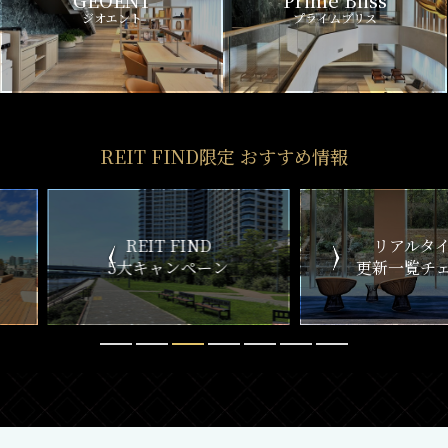
GEOENT
Prime Bliss
ジオエント
プライムブリス
REIT FIND限定 おすすめ情報
ND
リアルタイム
新
ペーン
更新一覧チェック