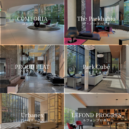
COMFORIA
The Parkhabio
コンフォリア
ザ・パークハビオ
PROUD FLAT
Park Cube
プラウドフラット
パークキューブ
Urbanex
LEFOND PROGRES
アーバネックス
ルフォンプログレ