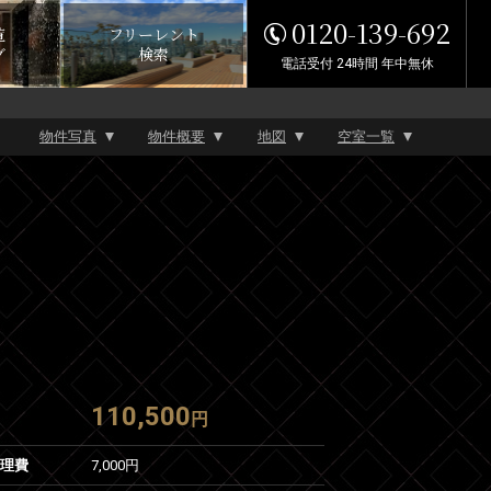
0120-139-692
覧
フリーレント
グ
検索
電話受付 24時間 年中無休
物件写真
物件概要
地図
空室一覧
110,500
円
管理費
7,000円