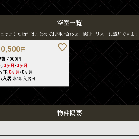
空室一覧
ェックした物件はまとめてお問い合わせ、検討中リストに追加できます
10,500
円
理費
7,000円
礼
0ヶ月
/
0ヶ月
/FR
0ヶ月
/
0ヶ月
/入居
東/即入居可
物件概要