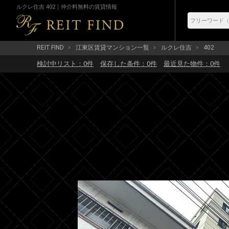
ルクレ住吉 402｜仲介料無料の賃貸情報
REIT FIND
江東区賃貸マンション一覧
ルクレ住吉
402
検討中リスト：
0
件
保存した条件：
0
件
最近見た物件：
0
件