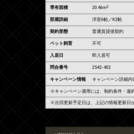
2
専有面積
20.46m
部屋詳細
洋室6帖／K2帖
契約形態
普通賃貸借契約
ペット飼育
不可
入居日
即入居可
問合番号
2542-402
キャンペーン情報
キャンペーン詳細内
※キャンペーン適用には、制約条件・違
※次回更新予定日は、上記の情報更新日