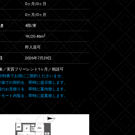
0ヶ月
/
0ヶ月
0ヶ月
/
0ヶ月
向き
4階/東
2
1K/20.46m
即入居可
日
2026年7月29日
象／実質フリーレント1ヶ月／相談可
 FIND特典でお得にご契約くださいませ。
安値での契約を、即時に提示致します。
用のお見積りを、即時に案内致します。
リモート内覧を、即時に提案致します。