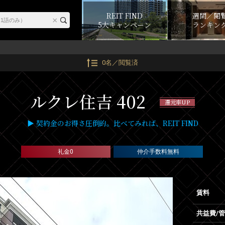
REIT FIND
週間／閲
5大キャンペーン
ランキン
0名／閲覧済
ルクレ住吉 402
還元率UP
▶ 契約金のお得さ圧倒的。比べてみれば、REIT FIND
礼金0
仲介手数料無料
賃料
共益費/