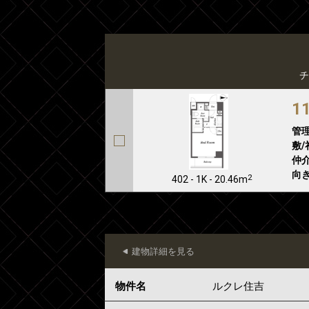
チ
1
管
敷/
仲介
向き
2
402 - 1K - 20.46m
建物詳細を見る
物件名
ルクレ住吉