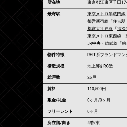
所在地
東京都
江東区
千田
17
最寄駅
東京メトロ半蔵門線
都営新宿線
「
住吉駅
都営大江戸線
「
清澄
東京メトロ東西線
「
JR中央・総武線
「
錦
物件特徴
REIT系ブランドマ
構造規模
地上8階 RC造
総戸数
26戸
賃料
110,500
円
敷金/礼金
0ヶ月
/
0ヶ月
フリーレント
0ヶ月
所在階/向き
4階/東