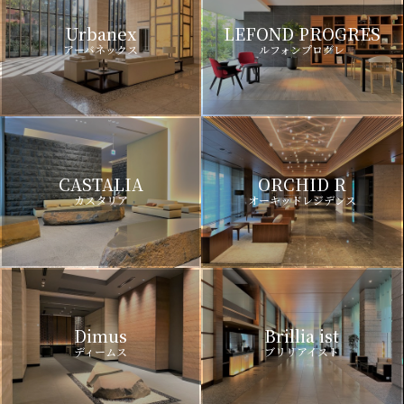
Urbanex
LEFOND PROGRES
アーバネックス
ルフォンプログレ
CASTALIA
ORCHID R
カスタリア
オーキッドレジデンス
Dimus
Brillia ist
ディームス
ブリリアイスト