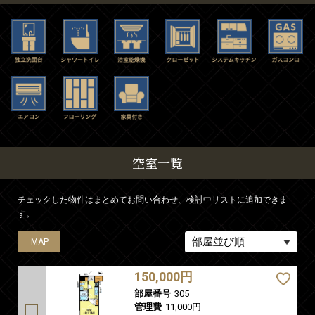
空室一覧
チェックした物件はまとめてお問い合わせ、検討中リストに追加できま
す。
MAP
MAP
MAP
MAP
MAP
MAP
MAP
MAP
MAP
150,000円
部屋番号
305
管理費
11,000円