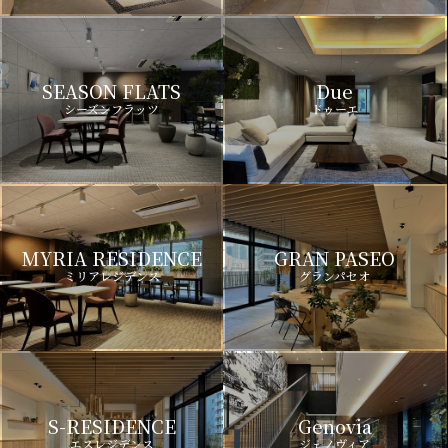
SEASON FLATS
Due
シーズンフラッツ
ドゥーエ
MYRIA RESIDENCE
GRAN PASEO
ミリアレジデンス
グランパセオ
S-RESIDENCE
Genovia
エスレジデンス
ジェノヴィア