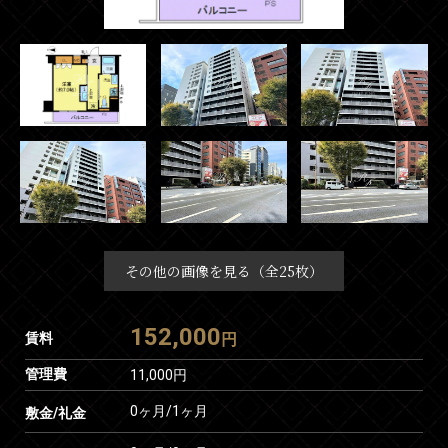
その他の画像を見る（全25枚）
152,000
賃料
円
管理費
11,000円
0ヶ月
/
1ヶ月
敷金/礼金