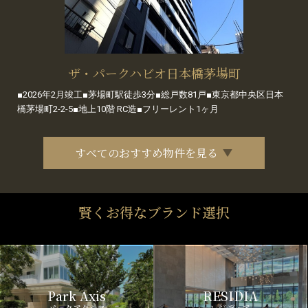
ザ・パークハビオ日本橋茅場町
■2026年2月竣工■茅場町駅徒歩3分■総戸数81戸■東京都中央区日本
橋茅場町2-2-5■地上10階 RC造■フリーレント1ヶ月
すべてのおすすめ物件を見る
賢くお得なブランド選択
Park Axis
RESIDIA
パークアクシス
レジディア