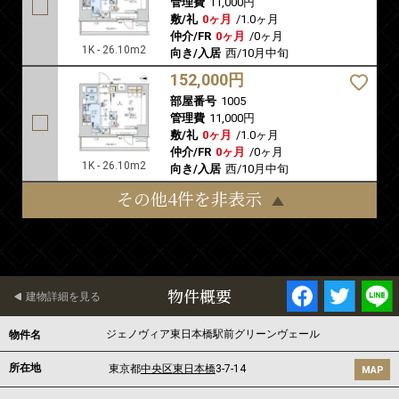
管理費
11,000円
敷/礼
0ヶ月
/
1.0ヶ月
仲介/FR
0ヶ月
/
0ヶ月
1K - 26.10m2
向き/入居
西/10月中旬
152,000円
部屋番号
1005
管理費
11,000円
敷/礼
0ヶ月
/
1.0ヶ月
仲介/FR
0ヶ月
/
0ヶ月
1K - 26.10m2
向き/入居
西/10月中旬
その他4件を非表示
物件概要
建物詳細を見る
ジェノヴィア東日本橋駅前グリーンヴェール
物件名
所在地
東京都
中央区
東日本橋
3-7-14
MAP