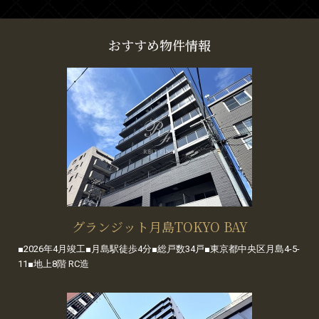
おすすめ物件情報
グランジット月島TOKYO BAY
■2026年4月竣工■月島駅徒歩4分■総戸数34戸■東京都中央区月島4-5-
11■地上8階 RC造