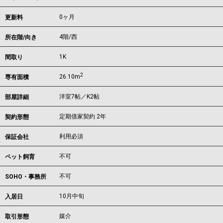
0ヶ月
更新料
4階/西
所在階/向き
1K
間取り
2
26.10m
専有面積
洋室7帖／K2帖
部屋詳細
定期借家契約 2年
契約形態
利用必須
保証会社
不可
ペット飼育
不可
SOHO・事務所
10月中旬
入居日
媒介
取引形態