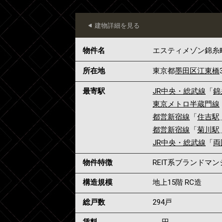
建物詳細を見る
物件名
エスティメゾン錦糸
所在地
東京都
墨田区
江東橋
最寄駅
JR中央・総武線
「
錦
東京メトロ半蔵門線
都営新宿線
「
住吉駅
都営新宿線
「
菊川駅
JR中央・総武線
「
両
物件特徴
REIT系ブランドマ
構造規模
地上15階 RC造
総戸数
294戸