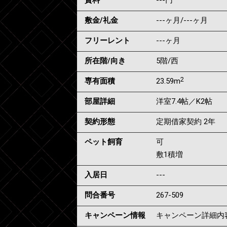
賃料
---
円
敷金/礼金
---ヶ月
/
---ヶ月
フリーレント
---ヶ月
所在階/向き
5階/西
2
専有面積
23.59m
部屋詳細
洋室7.4帖／K2帖
契約形態
定期借家契約 2年
ペット飼育
可
敷1積増
入居日
---
問合番号
267-509
キャンペーン情報
キャンペーン詳細内