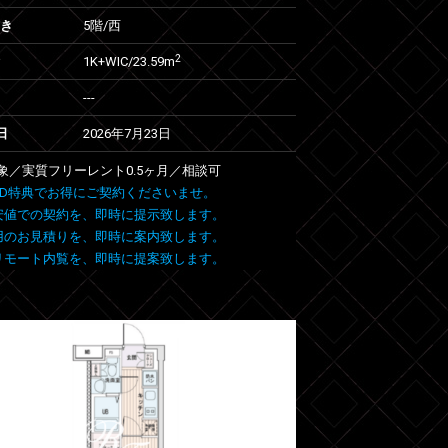
向き
5階/西
2
1K+WIC/23.59m
---
日
2026年7月23日
象／実質フリーレント0.5ヶ月／相談可
 FIND特典でお得にご契約くださいませ。
安値での契約を、即時に提示致します。
用のお見積りを、即時に案内致します。
リモート内覧を、即時に提案致します。