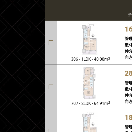
チ
1
管
敷/
仲介
向き
2
306 - 1LDK - 40.00m
2
管
敷/
仲介
向き
2
707 - 2LDK - 64.91m
1
管