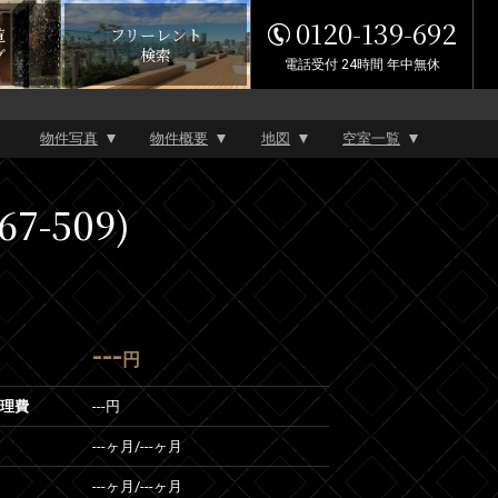
0120-139-692
覧
フリーレント
グ
検索
電話受付 24時間 年中無休
物件写真
物件概要
地図
空室一覧
-509)
---
円
管理費
---円
---ヶ月
/
---ヶ月
---ヶ月
/
---ヶ月