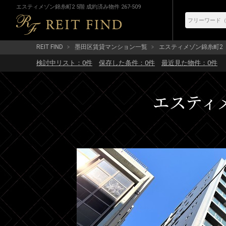
エスティメゾン錦糸町2 5階 成約済み物件 267-509
REIT FIND
墨田区賃貸マンション一覧
エスティメゾン錦糸町2
検討中リスト：
0
件
保存した条件：
0
件
最近見た物件：
0
件
エスティメ