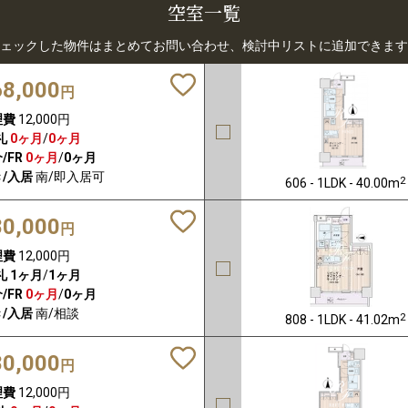
空室一覧
ェックした物件はまとめてお問い合わせ、検討中リストに追加できます
68,000
円
理費
12,000円
礼
0ヶ月
/
0ヶ月
/FR
0ヶ月
/
0ヶ月
/入居
南/即入居可
2
606 - 1LDK - 40.00m
80,000
円
理費
12,000円
礼
1ヶ月
/
1ヶ月
/FR
0ヶ月
/
0ヶ月
/入居
南/相談
2
808 - 1LDK - 41.02m
80,000
円
理費
12,000円