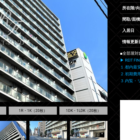
所在階/
間取/面積
入居日
情報更新
■全部屋対
▶ REIT
１.都内最
２.初期費
３.内覧・
1R・1K（20枚）
1DK・1LDK（20枚）