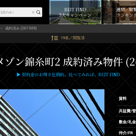
REIT FIND
週間／閲
5大キャンペーン
ランキン
成約済み (267-509)
19名／閲覧済
ゾン錦糸町2 成約済み物件 (267
▶ 契約金のお得さ圧倒的。比べてみれば、REIT FIND
賃料
共益費/
敷金/礼金
仲介/FR