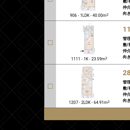
敷/
仲介
向き
2
906 - 1LDK - 40.00m
1
管
敷/
仲介
向き
2
1111 - 1K - 23.59m
2
管
敷/
仲介
向き
2
1207 - 2LDK - 64.91m