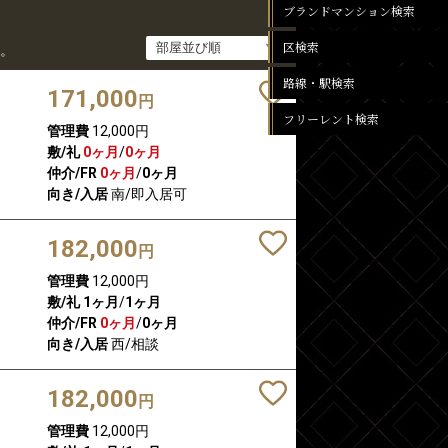
ブランドマンション検索
区検索
。
路線・駅検索
171,000
円
フリーレント検索
管理費
12,000円
敷/礼
0ヶ月
/
0ヶ月
仲介/FR
0ヶ月
/
0ヶ月
向き/入居
南/即入居可
182,000
円
管理費
12,000円
敷/礼
1ヶ月
/
1ヶ月
仲介/FR
0ヶ月
/
0ヶ月
向き/入居
西/相談
182,000
円
管理費
12,000円