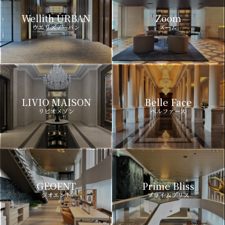
Wellith URBAN
Zoom
ウエリスアーバン
ズーム
LIVIO MAISON
Belle Face
リビオメゾン
ベルファース
GEOENT
Prime Bliss
ジオエント
プライムブリス