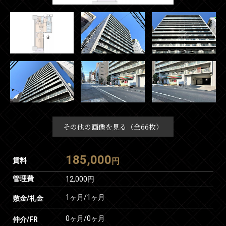
その他の画像を見る（全66枚）
185,000
賃料
円
管理費
12,000円
1ヶ月
/
1ヶ月
敷金/礼金
0ヶ月
/
0ヶ月
仲介/FR