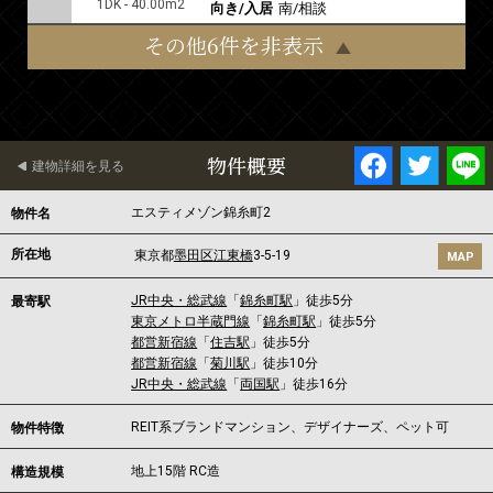
1DK - 40.00m2
向き/入居
南/相談
その他6件を非表示
物件概要
建物詳細を見る
エスティメゾン錦糸町2
物件名
所在地
東京都
墨田区
江東橋
3-5-19
MAP
JR中央・総武線
「
錦糸町駅
」徒歩5分
最寄駅
東京メトロ半蔵門線
「
錦糸町駅
」徒歩5分
都営新宿線
「
住吉駅
」徒歩5分
都営新宿線
「
菊川駅
」徒歩10分
JR中央・総武線
「
両国駅
」徒歩16分
REIT系ブランドマンション、デザイナーズ、ペット可
物件特徴
地上15階 RC造
構造規模