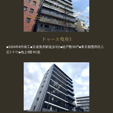
ドゥーエ曳舟3
■2026年8月竣工■京成曳舟駅徒歩5分■総戸数50戸■東京都墨田区八
広1-7-11■地上9階 RC造