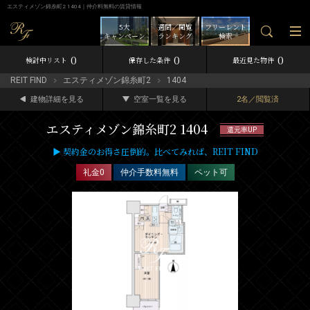
エスティメゾン錦糸町2 1404｜仲介料無料の賃貸情報
5大
週間／閲覧
フリーレント
キャンペーン
ランキング
検索
0
0
0
検討中リスト
保存した条件
最近見た物件
REIT FIND
エスティメゾン錦糸町2
1404
建物詳細を見る
空室一覧を見る
2名／閲覧済
エスティメゾン錦糸町2 1404
還元率UP
▶ 契約金のお得さ圧倒的。比べてみれば、REIT FIND
礼金0
仲介手数料無料
ペット可