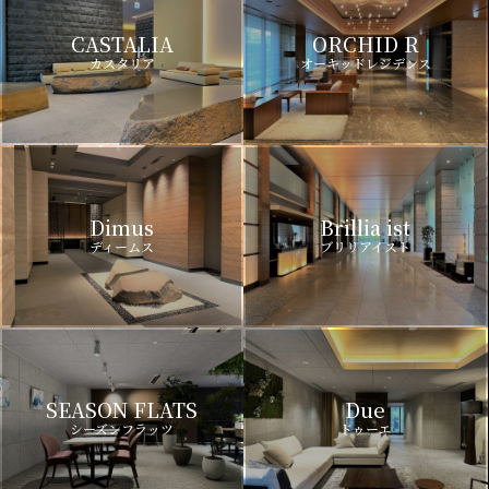
CASTALIA
ORCHID R
カスタリア
オーキッドレジデンス
Dimus
Brillia ist
ディームス
ブリリアイスト
SEASON FLATS
Due
シーズンフラッツ
ドゥーエ