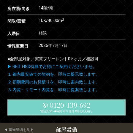
14階/南
所在階/向き
2
1DK/40.00m
間取/面積
相談
入居日
2026年7月17日
情報更新日
■全部屋対象／実質フリーレント0.5ヶ月／相談可
▶ REIT FIND特典でお得にご契約くださいませ。
１.都内最安値での契約を、即時に提示致します。
２.初期費用のお見積りを、即時に案内致します。
３.内覧・リモート内覧を、即時に提案致します。
0120-139-692
電話受付 24時間 年中無休 即日お見積り
部屋設備
建物詳細を見る