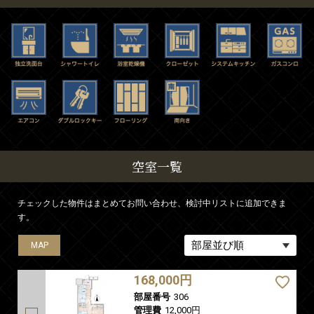
空室一覧
チェックした物件はまとめてお問い合わせ、検討中リストに追加できま
す。
MAP
MAP
MAP
MAP
MAP
MAP
MAP
MAP
MAP
MAP
MAP
168,000円
部屋番号
306
管理費
12,000円