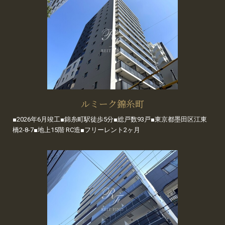
ルミーク錦糸町
■2026年6月竣工■錦糸町駅徒歩5分■総戸数93戸■東京都墨田区江東
橋2-8-7■地上15階 RC造■フリーレント2ヶ月