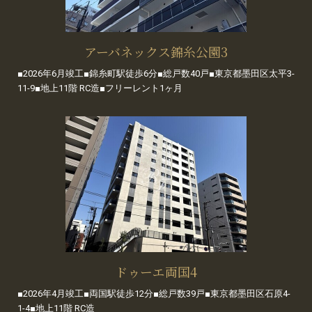
アーバネックス錦糸公園3
■2026年6月竣工■錦糸町駅徒歩6分■総戸数40戸■東京都墨田区太平3-
11-9■地上11階 RC造■フリーレント1ヶ月
ドゥーエ両国4
■2026年4月竣工■両国駅徒歩12分■総戸数39戸■東京都墨田区石原4-
1-4■地上11階 RC造