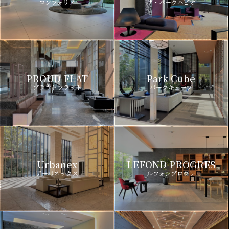
コンフォリア
ザ・パークハビオ
PROUD FLAT
Park Cube
プラウドフラット
パークキューブ
Urbanex
LEFOND PROGRES
アーバネックス
ルフォンプログレ