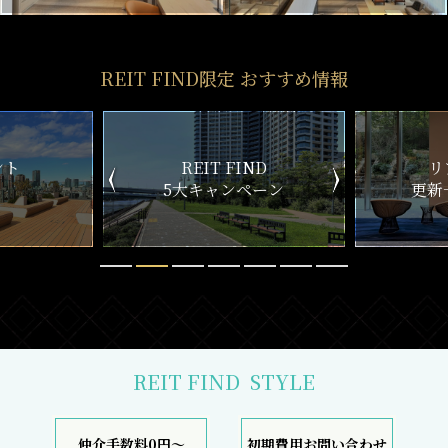
REIT FIND限定 おすすめ情報
ND
リアルタイム
新
ペーン
更新一覧チェック
REIT FIND
STYLE
仲介手数料0円～
初期費用お問い合わせ