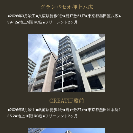
グランパセオ押上八広
■2026年3月竣工■八広駅徒歩9分■総戸数51戸■東京都墨田区八広4-
39-12■地上9階 RC造■フリーレント2ヶ月
CREATIF蔵前
■2026年5月竣工■蔵前駅徒歩4分■総戸数27戸■東京都墨田区本所1-
35-2■地上10階 RC造■フリーレント2ヶ月