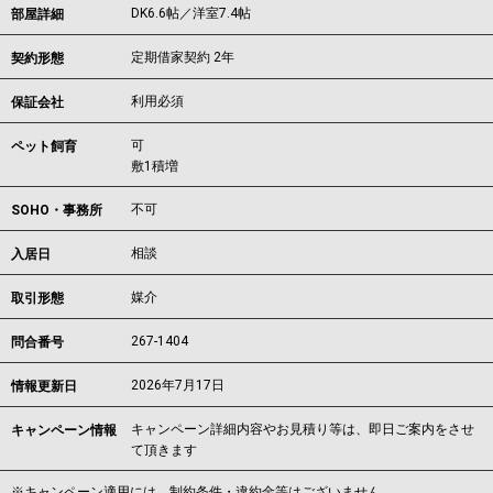
DK6.6帖／洋室7.4帖
部屋詳細
定期借家契約 2年
契約形態
利用必須
保証会社
可
ペット飼育
敷1積増
不可
SOHO・事務所
相談
入居日
媒介
取引形態
267-1404
問合番号
2026年7月17日
情報更新日
キャンペーン詳細内容やお見積り等は、即日ご案内をさせ
キャンペーン情報
て頂きます
※キャンペーン適用には、制約条件・違約金等はございません