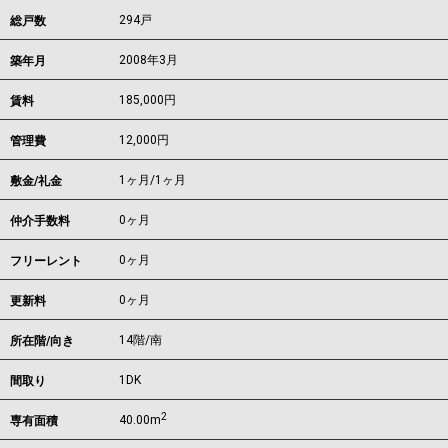
294戸
総戸数
2008年3月
築年月
185,000
円
賃料
12,000円
管理費
1ヶ月
/
1ヶ月
敷金/礼金
0ヶ月
仲介手数料
0ヶ月
フリーレント
0ヶ月
更新料
14階/南
所在階/向き
1DK
間取り
2
40.00m
専有面積