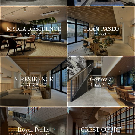
MYRIA RESIDENCE
GRAN PASEO
ミリアレジデンス
グランパセオ
S-RESIDENCE
Genovia
エスレジデンス
ジェノヴィア
Royal Parks
CREST COURT
ロイヤルパークス
クレストコート