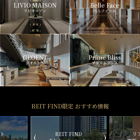
LIVIO MAISON
Belle Face
リビオメゾン
ベルファース
GEOENT
Prime Bliss
ジオエント
プライムブリス
REIT FIND限定 おすすめ情報
ND
リアルタイム
新