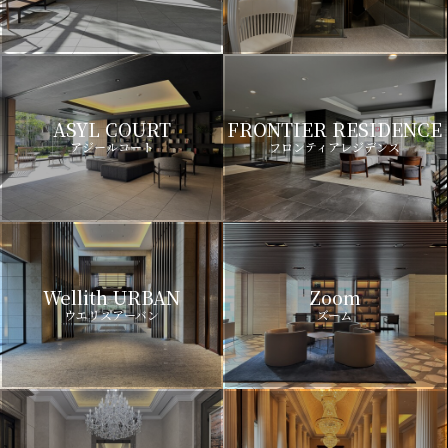
ASYL COURT
FRONTIER RESIDENCE
アジールコート
フロンティアレジデンス
Wellith URBAN
Zoom
ウエリスアーバン
ズーム