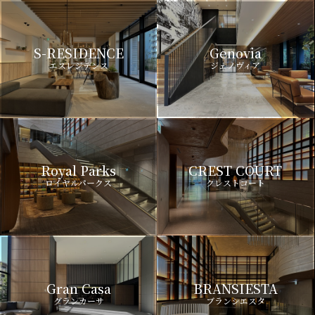
S-RESIDENCE
Genovia
エスレジデンス
ジェノヴィア
Royal Parks
CREST COURT
ロイヤルパークス
クレストコート
Gran Casa
BRANSIESTA
グランカーサ
ブランシエスタ