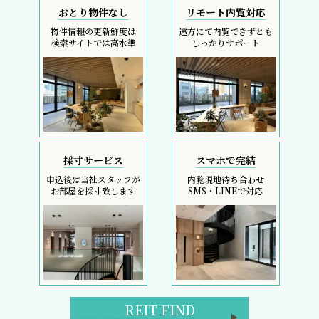
おとり物件なし
リモート内覧対応
物件情報の更新鮮度は
遠方にて内覧できずとも
検索サイトでは高水準
しっかりサポート
採寸サービス
スマホで完結
申込後は当社スタッフが
内覧現地待ち合わせ
お部屋を採寸致します
SMS・LINEで対応
REIT FIND