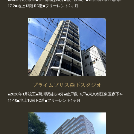
17-2■地上13階 RC造■フリーレント2ヶ月
プライムブリス森下スタジオ
■2026年1月竣工■菊川駅徒歩4分■総戸数16戸■東京都江東区森下4-
11-10■地上10階 RC造■フリーレント1ヶ月