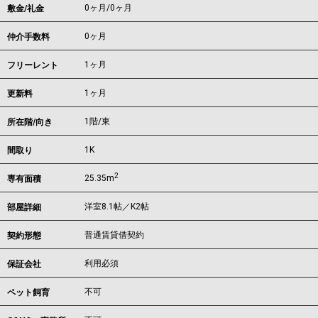
0ヶ月
/
0ヶ月
敷金/礼金
0ヶ月
仲介手数料
1ヶ月
フリーレント
1ヶ月
更新料
1階/東
所在階/向き
1K
間取り
2
25.35m
専有面積
洋室8.1帖／K2帖
部屋詳細
普通賃貸借契約
契約形態
利用必須
保証会社
不可
ペット飼育