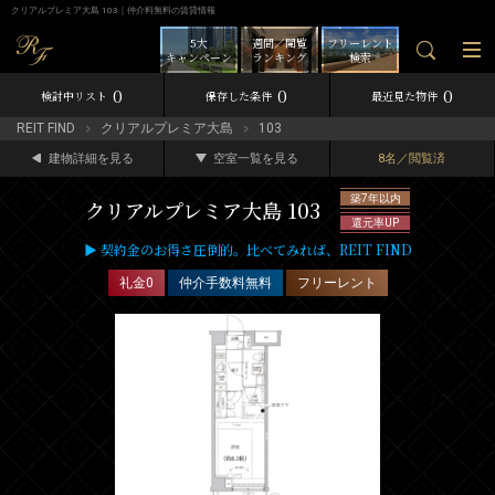
クリアルプレミア大島 103｜仲介料無料の賃貸情報
5大
週間／閲覧
フリーレント
キャンペーン
ランキング
検索
0
0
0
検討中リスト
保存した条件
最近見た物件
REIT FIND
クリアルプレミア大島
103
建物詳細を見る
空室一覧を見る
8名／閲覧済
築7年以内
クリアルプレミア大島 103
還元率UP
▶ 契約金のお得さ圧倒的。比べてみれば、REIT FIND
礼金0
仲介手数料無料
フリーレント