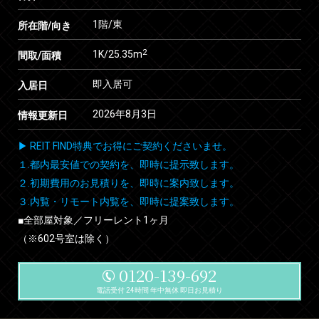
1階/東
所在階/向き
2
1K/25.35m
間取/面積
即入居可
入居日
2026年8月3日
情報更新日
▶ REIT FIND特典でお得にご契約くださいませ。
１.都内最安値での契約を、即時に提示致します。
２.初期費用のお見積りを、即時に案内致します。
３.内覧・リモート内覧を、即時に提案致します。
■全部屋対象／フリーレント1ヶ月
（※602号室は除く）
0120-139-692
電話受付 24時間 年中無休 即日お見積り