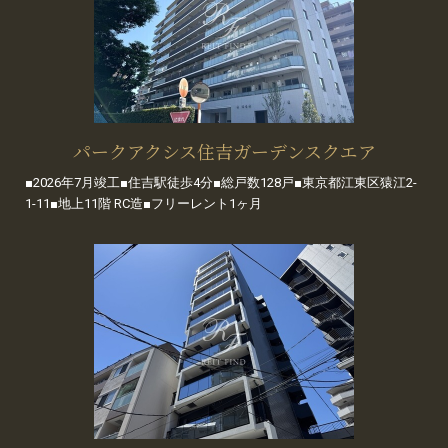
パークアクシス住吉ガーデンスクエア
■2026年7月竣工■住吉駅徒歩4分■総戸数128戸■東京都江東区猿江2-
1-11■地上11階 RC造■フリーレント1ヶ月