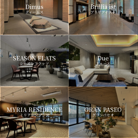
Dimus
Brillia ist
ディームス
ブリリアイスト
SEASON FLATS
Due
シーズンフラッツ
ドゥーエ
MYRIA RESIDENCE
GRAN PASEO
ミリアレジデンス
グランパセオ