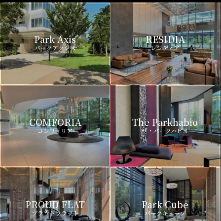
Park Axis
RESIDIA
パークアクシス
レジディア
COMFORIA
The Parkhabio
コンフォリア
ザ・パークハビオ
PROUD FLAT
Park Cube
プラウドフラット
パークキューブ