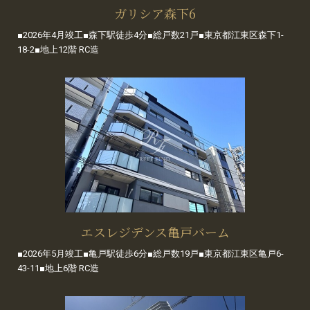
ガリシア森下6
■2026年4月竣工■森下駅徒歩4分■総戸数21戸■東京都江東区森下1-
18-2■地上12階 RC造
エスレジデンス亀戸バーム
■2026年5月竣工■亀戸駅徒歩6分■総戸数19戸■東京都江東区亀戸6-
43-11■地上6階 RC造