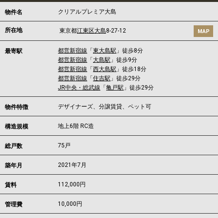
クリアルプレミア大島
物件名
所在地
東京都
江東区
大島
8-27-12
MAP
都営新宿線
「
東大島駅
」徒歩8分
最寄駅
都営新宿線
「
大島駅
」徒歩9分
都営新宿線
「
西大島駅
」徒歩18分
都営新宿線
「
住吉駅
」徒歩29分
JR中央・総武線
「
亀戸駅
」徒歩29分
デザイナーズ、分譲賃貸、ペット可
物件特徴
地上6階 RC造
構造規模
75戸
総戸数
2021年7月
築年月
112,000
円
賃料
10,000円
管理費