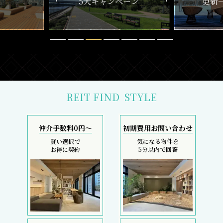
ペーン
更新一覧チェック
REIT FIND
STYLE
仲介手数料0円～
初期費用お問い合わせ
賢い選択で
気になる物件を
お得に契約
5分以内で回答