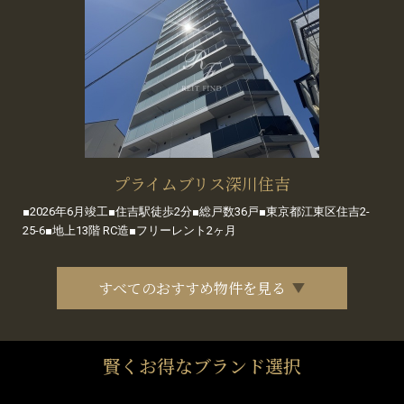
プライムブリス深川住吉
■2026年6月竣工■住吉駅徒歩2分■総戸数36戸■東京都江東区住吉2-
25-6■地上13階 RC造■フリーレント2ヶ月
すべてのおすすめ物件を見る
賢くお得なブランド選択