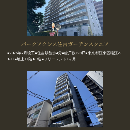
パークアクシス住吉ガーデンスクエア
■2026年7月竣工■住吉駅徒歩4分■総戸数128戸■東京都江東区猿江2-
1-11■地上11階 RC造■フリーレント1ヶ月