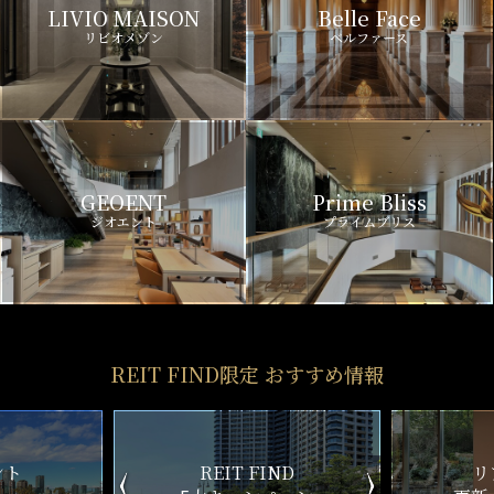
LIVIO MAISON
Belle Face
リビオメゾン
ベルファース
GEOENT
Prime Bliss
ジオエント
プライムブリス
REIT FIND限定 おすすめ情報
ND
リアルタイム
新