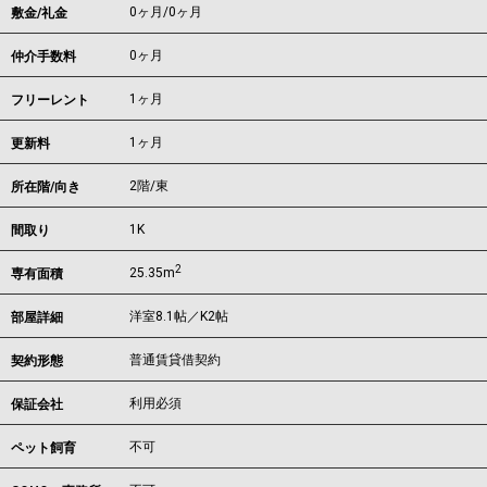
0ヶ月
/
0ヶ月
敷金/礼金
0ヶ月
仲介手数料
1ヶ月
フリーレント
1ヶ月
更新料
2階/東
所在階/向き
1K
間取り
2
25.35m
専有面積
洋室8.1帖／K2帖
部屋詳細
普通賃貸借契約
契約形態
利用必須
保証会社
不可
ペット飼育