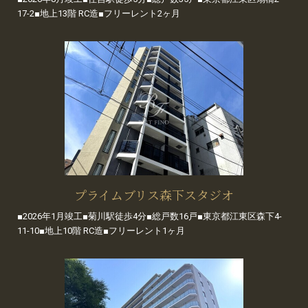
17-2■地上13階 RC造■フリーレント2ヶ月
プライムブリス森下スタジオ
■2026年1月竣工■菊川駅徒歩4分■総戸数16戸■東京都江東区森下4-
11-10■地上10階 RC造■フリーレント1ヶ月