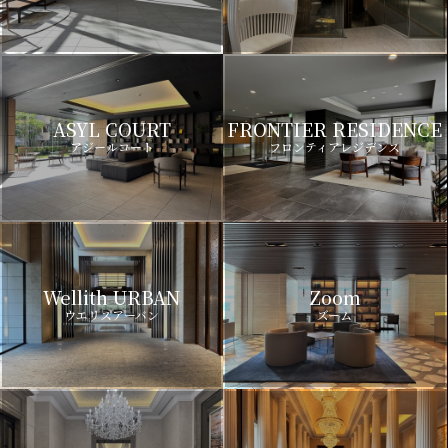
ASYL COURT
FRONTIER RESIDENCE
アジールコート
フロンティアレジデンス
Wellith URBAN
Zoom
ウエリスアーバン
ズーム