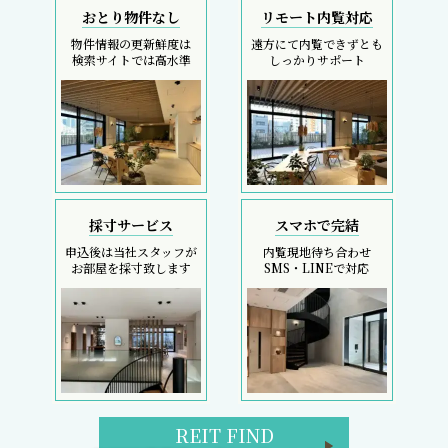
おとり物件なし
リモート内覧対応
物件情報の更新鮮度は
遠方にて内覧できずとも
検索サイトでは高水準
しっかりサポート
採寸サービス
スマホで完結
申込後は当社スタッフが
内覧現地待ち合わせ
お部屋を採寸致します
SMS・LINEで対応
REIT FIND