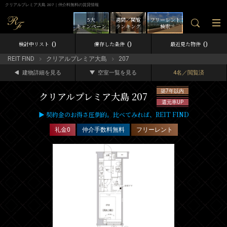
クリアルプレミア大島 207｜仲介料無料の賃貸情報
5大
週間／閲覧
フリーレント
キャンペーン
ランキング
検索
0
0
0
検討中リスト
保存した条件
最近見た物件
REIT FIND
クリアルプレミア大島
207
建物詳細を見る
空室一覧を見る
4名／閲覧済
築7年以内
クリアルプレミア大島 207
還元率UP
▶ 契約金のお得さ圧倒的。比べてみれば、REIT FIND
礼金0
仲介手数料無料
フリーレント