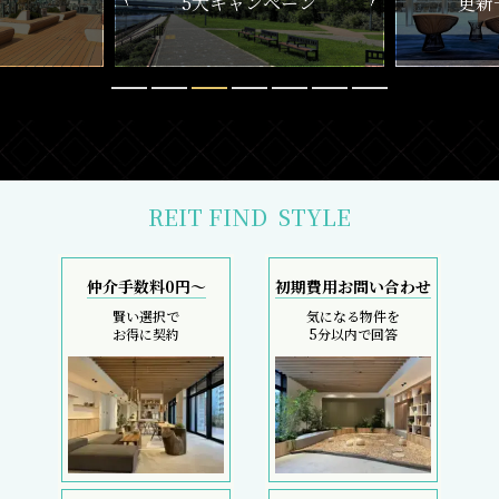
ペーン
更新一覧チェック
REIT FIND
STYLE
仲介手数料0円～
初期費用お問い合わせ
賢い選択で
気になる物件を
お得に契約
5分以内で回答