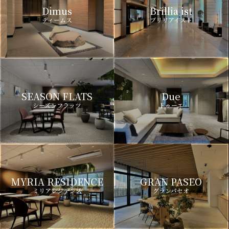
Dimus
Brillia ist
ディームス
ブリリアイスト
SEASON FLATS
Due
シーズンフラッツ
ドゥーエ
MYRIA RESIDENCE
GRAN PASEO
ミリアレジデンス
グランパセオ