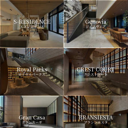
S-RESIDENCE
Genovia
エスレジデンス
ジェノヴィア
Royal Parks
CREST COURT
ロイヤルパークス
クレストコート
Gran Casa
BRANSIESTA
グランカーサ
ブランシエスタ