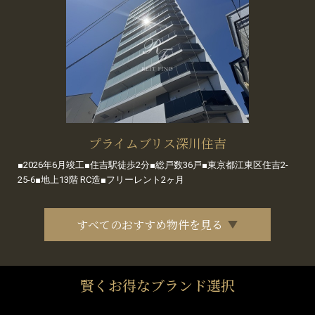
プライムブリス深川住吉
■2026年6月竣工■住吉駅徒歩2分■総戸数36戸■東京都江東区住吉2-
25-6■地上13階 RC造■フリーレント2ヶ月
すべてのおすすめ物件を見る
賢くお得なブランド選択