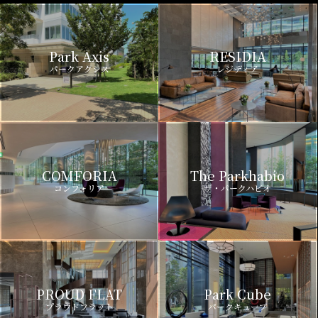
Park Axis
RESIDIA
パークアクシス
レジディア
COMFORIA
The Parkhabio
コンフォリア
ザ・パークハビオ
PROUD FLAT
Park Cube
プラウドフラット
パークキューブ