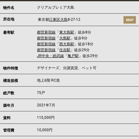
クリアルプレミア大島
物件名
所在地
東京都
江東区
大島
8-27-12
MAP
都営新宿線
「
東大島駅
」徒歩8分
最寄駅
都営新宿線
「
大島駅
」徒歩9分
都営新宿線
「
西大島駅
」徒歩18分
都営新宿線
「
住吉駅
」徒歩29分
JR中央・総武線
「
亀戸駅
」徒歩29分
デザイナーズ、分譲賃貸、ペット可
物件特徴
地上6階 RC造
構造規模
75戸
総戸数
2021年7月
築年月
115,000
円
賃料
10,000円
管理費