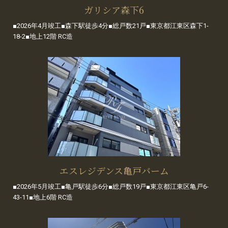
ガリシア森下6
■2026年4月竣工■森下駅徒歩4分■総戸数21戸■東京都江東区森下1-
18-2■地上12階 RC造
エスレジデンス亀戸バーム
■2026年5月竣工■亀戸駅徒歩6分■総戸数19戸■東京都江東区亀戸6-
43-11■地上6階 RC造