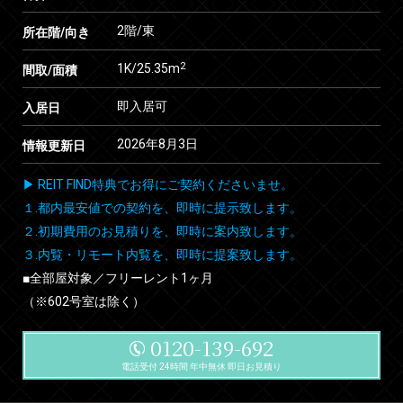
2階/東
所在階/向き
2
1K/25.35m
間取/面積
即入居可
入居日
2026年8月3日
情報更新日
▶ REIT FIND特典でお得にご契約くださいませ。
１.都内最安値での契約を、即時に提示致します。
２.初期費用のお見積りを、即時に案内致します。
３.内覧・リモート内覧を、即時に提案致します。
■全部屋対象／フリーレント1ヶ月
（※602号室は除く）
0120-139-692
電話受付 24時間 年中無休 即日お見積り