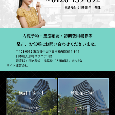
電話受付 24時間 年中無休
内覧予約・空室確認・初期費用概算等
是非、お気軽にお問い合わせくださいませ。
〒103-0012 東京都中央区日本橋堀留町 1-8-11
日本橋人形町スクエア 3階
最寄駅：日比谷線・浅草線「人形町駅」徒歩3分
サイト運営会社
検討中リスト
最近見た物件
一覧を表示
一覧を表示