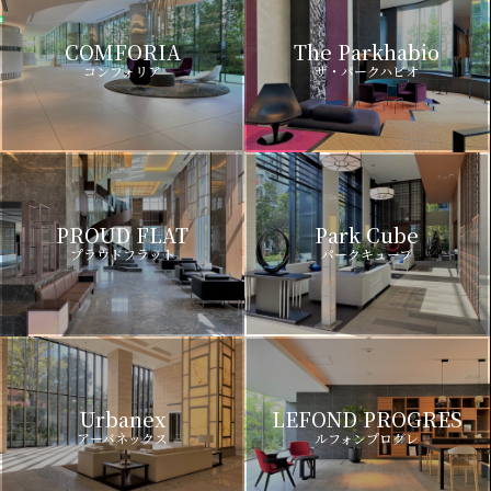
COMFORIA
The Parkhabio
コンフォリア
ザ・パークハビオ
PROUD FLAT
Park Cube
プラウドフラット
パークキューブ
Urbanex
LEFOND PROGRES
アーバネックス
ルフォンプログレ