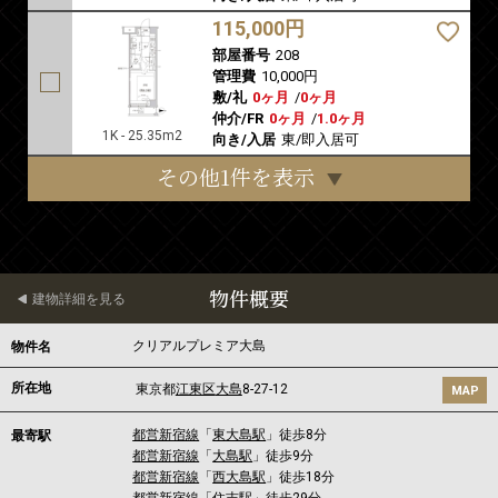
115,000円
部屋番号
208
管理費
10,000円
敷/礼
0ヶ月
/
0ヶ月
仲介/FR
0ヶ月
/
1.0ヶ月
1K - 25.35m2
向き/入居
東/即入居可
その他1件を表示
物件概要
建物詳細を見る
クリアルプレミア大島
物件名
所在地
東京都
江東区
大島
8-27-12
MAP
都営新宿線
「
東大島駅
」徒歩8分
最寄駅
都営新宿線
「
大島駅
」徒歩9分
都営新宿線
「
西大島駅
」徒歩18分