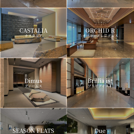
CASTALIA
ORCHID R
カスタリア
オーキッドレジデンス
Dimus
Brillia ist
ディームス
ブリリアイスト
SEASON FLATS
Due