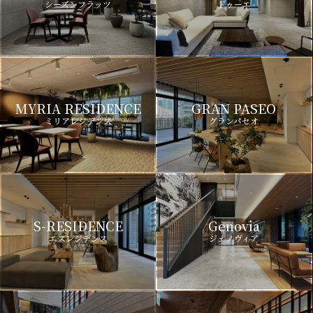
シーズンフラッツ
ドゥーエ
MYRIA RESIDENCE
GRAN PASEO
ミリアレジデンス
グランパセオ
S-RESIDENCE
Genovia
エスレジデンス
ジェノヴィア