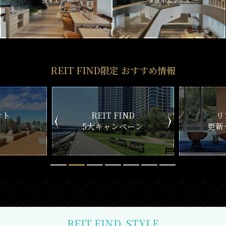
ジオエント
プライムブリス
REIT FIND限定 おすすめ情報
ND
リアルタイム
新
ペーン
更新一覧チェック
REIT FIND
STYLE