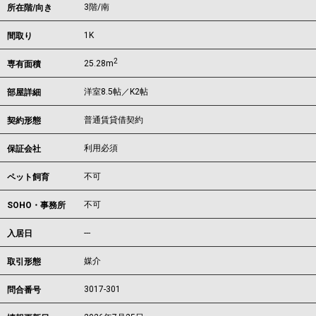
3階/南
所在階/向き
1K
間取り
2
25.28m
専有面積
洋室8.5帖／K2帖
部屋詳細
普通賃貸借契約
契約形態
利用必須
保証会社
不可
ペット飼育
不可
SOHO・事務所
---
入居日
媒介
取引形態
3017-301
問合番号