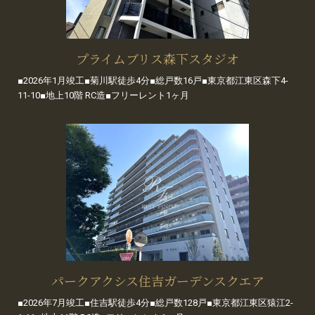
プライムブリス森下スタジオ
■2026年1月竣工■菊川駅徒歩4分■総戸数16戸■東京都江東区森下4-
11-10■地上10階 RC造■フリーレント1ヶ月
パークアクシス住吉ガーデンスクエア
■2026年7月竣工■住吉駅徒歩4分■総戸数128戸■東京都江東区猿江2-