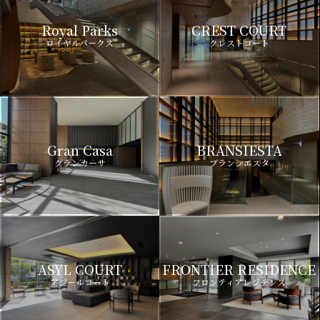
Royal Parks
CREST COURT
ロイヤルパークス
クレストコート
Gran Casa
BRANSIESTA
グランカーサ
ブランシエスタ
ASYL COURT
FRONTIER RESIDENCE
アジールコート
フロンティアレジデンス