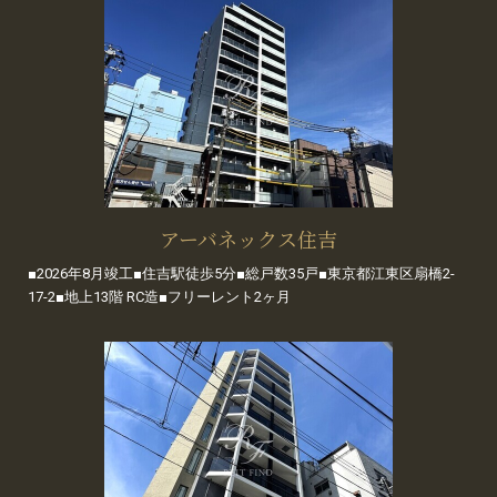
アーバネックス住吉
■2026年8月竣工■住吉駅徒歩5分■総戸数35戸■東京都江東区扇橋2-
17-2■地上13階 RC造■フリーレント2ヶ月