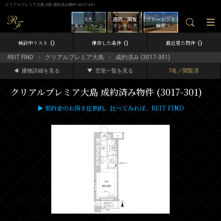
クリアルプレミア大島 3階 成約済み物件 3017-301
5大
週間／閲覧
フリーレント
キャンペーン
ランキング
検索
0
0
0
検討中リスト
保存した条件
最近見た物件
REIT FIND
クリアルプレミア大島
成約済み (3017-301)
建物詳細を見る
空室一覧を見る
7名／閲覧済
クリアルプレミア大島 成約済み物件 (3017-301)
▶ 契約金のお得さ圧倒的。比べてみれば、REIT FIND