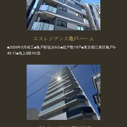
エスレジデンス亀戸バーム
■2026年5月竣工■亀戸駅徒歩6分■総戸数19戸■東京都江東区亀戸6-
43-11■地上6階 RC造