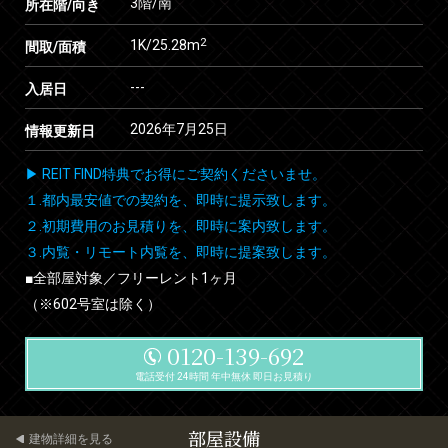
3階/南
所在階/向き
2
1K/25.28m
間取/面積
---
入居日
2026年7月25日
情報更新日
▶ REIT FIND特典でお得にご契約くださいませ。
１.都内最安値での契約を、即時に提示致します。
２.初期費用のお見積りを、即時に案内致します。
３.内覧・リモート内覧を、即時に提案致します。
■全部屋対象／フリーレント1ヶ月
（※602号室は除く）
0120-139-692
電話受付 24時間 年中無休 即日お見積り
部屋設備
建物詳細を見る