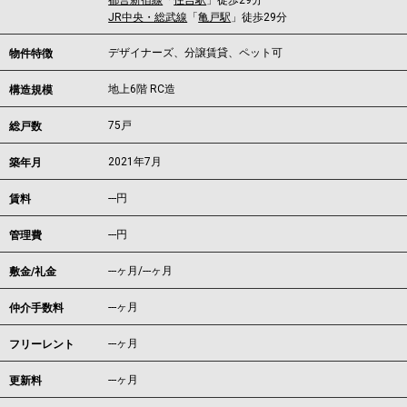
都営新宿線
「
住吉駅
」徒歩29分
JR中央・総武線
「
亀戸駅
」徒歩29分
デザイナーズ、分譲賃貸、ペット可
物件特徴
地上6階 RC造
構造規模
75戸
総戸数
2021年7月
築年月
---
円
賃料
---円
管理費
---ヶ月
/
---ヶ月
敷金/礼金
---ヶ月
仲介手数料
---ヶ月
フリーレント
---ヶ月
更新料