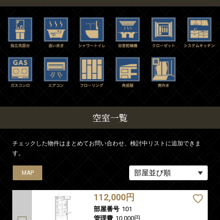
空室一覧
チェックした物件はまとめてお問い合わせ、検討中リストに追加できま
す。
MAP
MAP
MAP
MAP
MAP
112,000円
部屋番号
101
管理費
10,000円