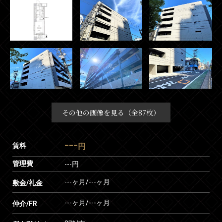
その他の画像を見る（全87枚）
---
賃料
円
管理費
---円
---ヶ月
/
---ヶ月
敷金/礼金
---ヶ月
/
---ヶ月
仲介/FR