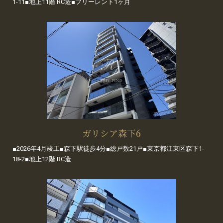
1-11■地上11階 RC造■フリーレント1ヶ月
ガリシア森下6
■2026年4月竣工■森下駅徒歩4分■総戸数21戸■東京都江東区森下1-
18-2■地上12階 RC造