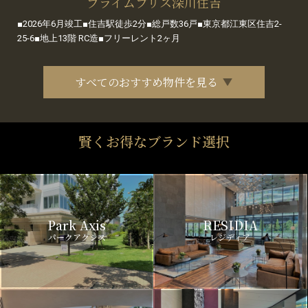
プライムブリス深川住吉
■2026年6月竣工■住吉駅徒歩2分■総戸数36戸■東京都江東区住吉2-
25-6■地上13階 RC造■フリーレント2ヶ月
すべてのおすすめ物件を見る
賢くお得なブランド選択
Park Axis
RESIDIA
パークアクシス
レジディア