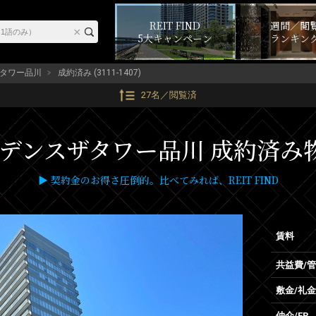
REIT FIND
週間／閲
5大キャンペーン
ランキン
タワー品川
成約済み (3111-1407)
27名／閲覧済
ンスザタワー品川 成約済み物件 (
▶ 契約金のお得さ圧倒的。比べてみれば、REIT FIND
賃料
共益費/
敷金/礼金
仲介/FR