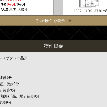
/FR
0ヶ月
/
0ヶ月
/入居
東/即入居可
1302 - 1LDK - 37.81m
6
その他
件を表示
物件概要
ンスザタワー品川
6
徒歩9分
駅
」徒歩9分
」徒歩9分
熱海)
「
品川駅
」徒歩9分
徒歩9分