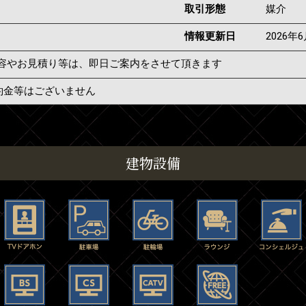
取引形態
媒介
情報更新日
2026年
容やお見積り等は、即日ご案内をさせて頂きます
約金等はございません
建物設備