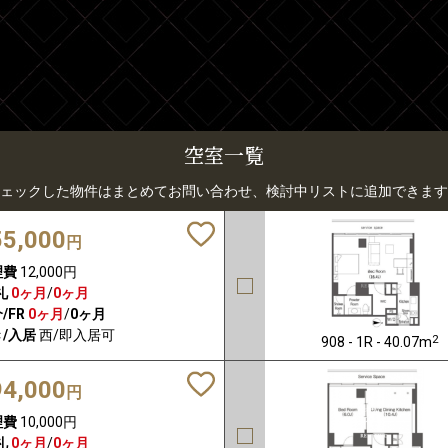
空室一覧
ェックした物件はまとめてお問い合わせ、検討中リストに追加できます
55,000
円
理費
12,000円
礼
0ヶ月
/
0ヶ月
/FR
0ヶ月
/
0ヶ月
/入居
西/即入居可
2
908 - 1R - 40.07m
94,000
円
理費
10,000円
礼
0ヶ月
/
0ヶ月