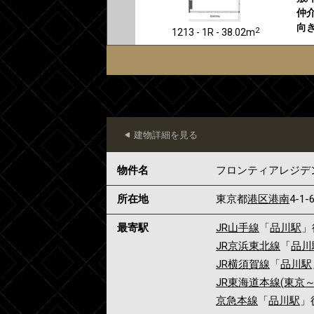
仲介
向き
2
1213 - 1R - 38.02m
建物詳細を見る
物件名
フロンティアレジデ
所在地
東京都
港区
港南
4-1-
最寄駅
JR山手線
「
品川駅
」
JR京浜東北線
「
品川
JR横須賀線
「
品川駅
JR東海道本線(東京～
京急本線
「
品川駅
」