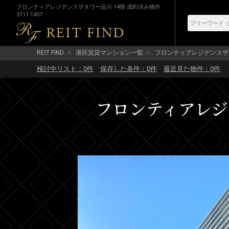
フロンティアレジデンスザタワー品川 14階 成約済み物件
3111-1407
REIT FIND
港区賃貸マンション一覧
フロンティアレジデンスザ
検討中リスト：
0
件
保存した条件：
0
件
最近見た物件：
0
件
フロンティアレジデ