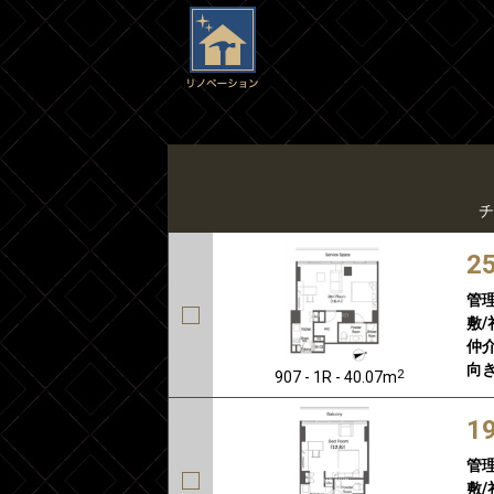
チ
2
管
敷/
仲介
向き
2
907 - 1R - 40.07m
1
管
敷/