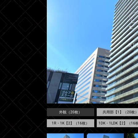
外観（20枚）
共用部【1】（20枚
1R・1K【2】（16枚）
1DK・1LDK【2】（16