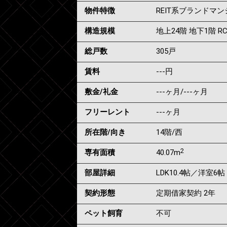
物件特徴
REIT系ブランドマ
構造規模
地上24階 地下1階 R
総戸数
305戸
賃料
---
円
敷金/礼金
---ヶ月
/
---ヶ月
フリーレント
---ヶ月
所在階/向き
14階/西
2
専有面積
40.07m
部屋詳細
LDK10.4帖／洋室6帖
契約形態
定期借家契約 2年
ペット飼育
不可