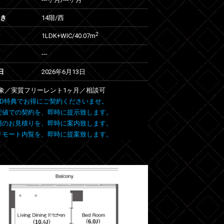
向き
14階/西
2
1LDK+WIC/40.07m
---
日
2026年6月13日
象／実質フリーレント1ヶ月／相談可
 FIND特典でお得にご契約くださいませ。
安値での契約を、即時に提示致します。
用のお見積りを、即時に案内致します。
リモート内覧を、即時に提案致します。