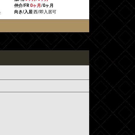
仲介/FR
0ヶ月
/
0ヶ月
向き/入居
西/即入居可
2