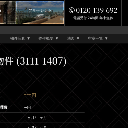
0120-139-692
覧
フリーレント
グ
検索
電話受付 24時間 年中無休
物件写真
物件概要
地図
空室一覧
3111-1407)
---
円
管理費
---円
---ヶ月
/
---ヶ月
---ヶ月
/
---ヶ月