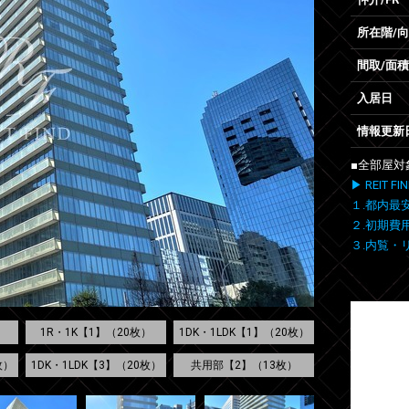
所在階/
間取/面積
入居日
情報更新
■全部屋対
▶ REIT
１.都内最
２.初期費
３.内覧・
）
1R・1K【1】（20枚）
1DK・1LDK【1】（20枚）
枚）
1DK・1LDK【3】（20枚）
共用部【2】（13枚）