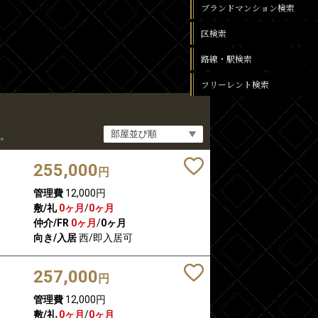
ブランドマンション検索
区検索
路線・駅検索
フリーレント検索
。
255,000
円
管理費
12,000円
敷/礼
0ヶ月
/
0ヶ月
仲介/FR
0ヶ月
/
0ヶ月
向き/入居
西/即入居可
257,000
円
管理費
12,000円
敷/礼
0ヶ月
/
0ヶ月