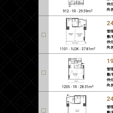
仲介
向き
2
912 - 1R - 29.59m
2
管
敷/
仲介
向き
2
1101 - 1LDK - 37.81m
1
管
敷/
仲介
向き
2
1205 - 1R - 28.31m
2
管
敷/