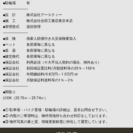
■駐輪場 有
―――――――
■設 計 株式会社アースティー
■施 工 株式会社合田工務店東京本店
■管理形式 巡回管理
―――――――
■保 険 借家人賠償付き火災保険要加入
■ペット 各部屋毎に異なる
■楽 器 各部屋毎に異なる
■鍵交換代 各部屋毎に異なる
■保証会社 利用必須（※大手法人契約の場合、例外あり）
■保証会社 初回保証委託料/月額賃料等の20％～100％
■保証会社 年間継続料/0.8万円～1.0万円 or
■保証会社 月額保証料賃料等の1％～2％
―――――――
■間取り
□1DK（25.70㎡～25.74㎡）
■① 駐車場・バイク置場・駐輪場の詳細は、是非お問合せ下さい。
■② 内覧のご希望時は、物件現地待ち合わせ対応をしております。
■③ 物件写真の量と質、情報更新鮮度に特化して運営しています。