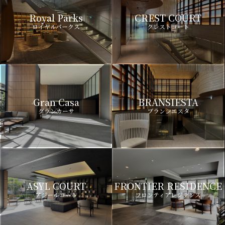
Royal Parks
CREST COURT
ロイヤルパークス
クレストコート
Gran Casa
BRANSIESTA
グランカーサ
ブランシエスタ
ASYL COURT
FRONTIER RESIDENCE
アジールコート
フロンティアレジデンス