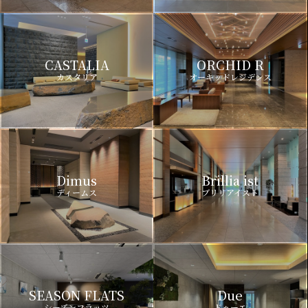
CASTALIA
ORCHID R
カスタリア
オーキッドレジデンス
Dimus
Brillia ist
ディームス
ブリリアイスト
SEASON FLATS
Due
シーズンフラッツ
ドゥーエ