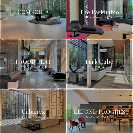
COMFORIA
The Parkhabio
コンフォリア
ザ・パークハビオ
PROUD FLAT
Park Cube
プラウドフラット
パークキューブ
Urbanex
LEFOND PROGRES
アーバネックス
ルフォンプログレ