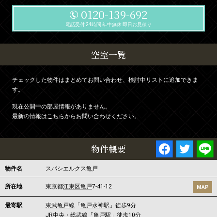
0120-139-692
電話受付 24時間 年中無休 即日お見積り
空室一覧
チェックした物件はまとめてお問い合わせ、検討中リストに追加できま
す。
現在公開中の部屋情報がありません。
最新の情報は
こちら
からお問い合わせください。
物件概要
物件名
スパシエルクス亀戸
所在地
東京都
江東区
亀戸
7-41-12
MAP
最寄駅
東武亀戸線
「
亀戸水神駅
」徒歩9分
JR中央・総武線
「
亀戸駅
」徒歩10分