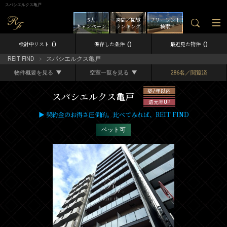
スパシエルクス亀戸
5大
週間／閲覧
フリーレント
キャンペーン
ランキング
検索
0
0
0
検討中リスト
保存した条件
最近見た物件
REIT FIND
スパシエルクス亀戸
物件概要を見る
空室一覧を見る
286名／閲覧済
築7年以内
スパシエルクス亀戸
還元率UP
▶ 契約金のお得さ圧倒的。比べてみれば、REIT FIND
ペット可