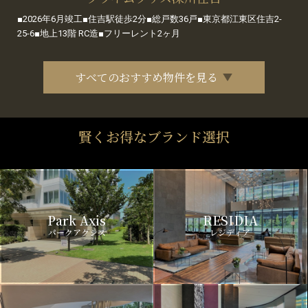
■2026年6月竣工■住吉駅徒歩2分■総戸数36戸■東京都江東区住吉2-
25-6■地上13階 RC造■フリーレント2ヶ月
すべてのおすすめ物件を見る
賢くお得なブランド選択
Park Axis
RESIDIA
パークアクシス
レジディア