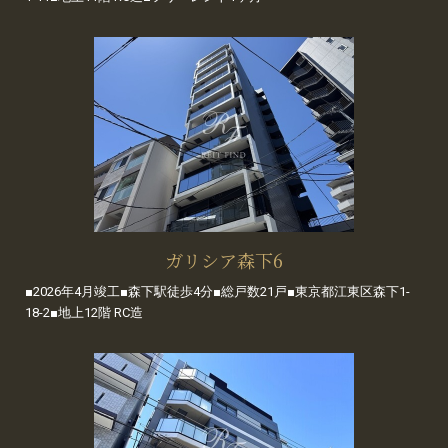
ガリシア森下6
■2026年4月竣工■森下駅徒歩4分■総戸数21戸■東京都江東区森下1-
18-2■地上12階 RC造