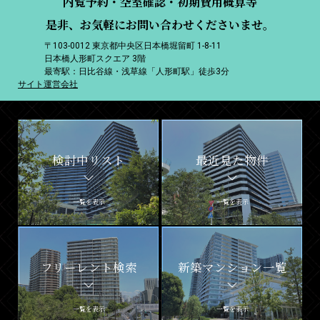
内覧予約・空室確認・初期費用概算等
是非、お気軽にお問い合わせくださいませ。
〒103-0012 東京都中央区日本橋堀留町 1-8-11
日本橋人形町スクエア 3階
最寄駅：日比谷線・浅草線「人形町駅」徒歩3分
サイト運営会社
検討中リスト
最近見た物件
一覧を表示
一覧を表示
フリーレント検索
新築マンション一覧
一覧を表示
一覧を表示