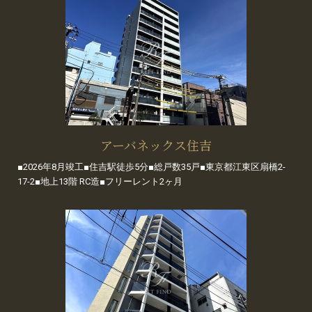
アーバネックス住吉
■2026年8月竣工■住吉駅徒歩5分■総戸数35戸■東京都江東区扇橋2-
17-2■地上13階 RC造■フリーレント2ヶ月