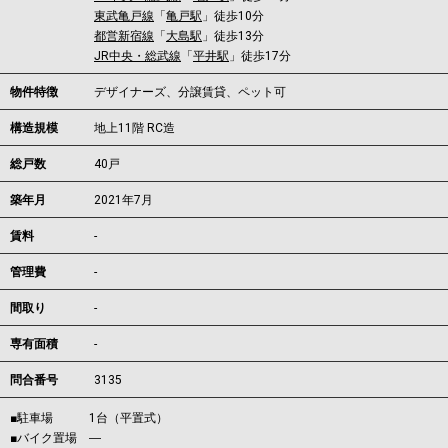
東武亀戸線
「
亀戸駅
」徒歩10分
都営新宿線
「
大島駅
」徒歩13分
JR中央・総武線
「
平井駅
」徒歩17分
物件特徴
デザイナーズ、分譲賃貸、ペット可
構造規模
地上11階 RC造
総戸数
40戸
築年月
2021年7月
賃料
-
管理費
-
間取り
-
専有面積
-
問合番号
3135
■駐車場 1台（平置式）
■バイク置場 ―