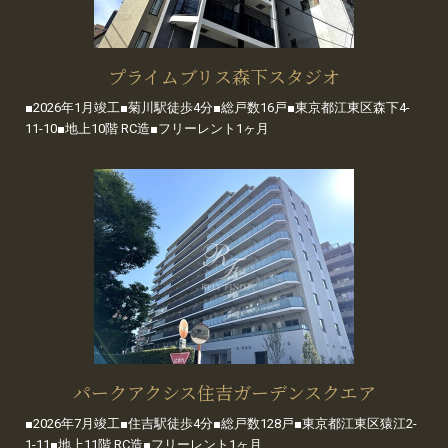
プライムブリス森下スタジオ
■2026年1月竣工■菊川駅徒歩4分■総戸数16戸■東京都江東区森下4-
11-10■地上10階 RC造■フリーレント1ヶ月
パークアクシス住吉ガーデンスクエア
■2026年7月竣工■住吉駅徒歩4分■総戸数128戸■東京都江東区猿江2-
1-11■地上11階 RC造■フリーレント1ヶ月