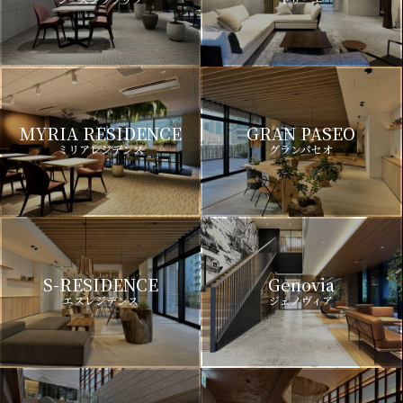
MYRIA RESIDENCE
GRAN PASEO
ミリアレジデンス
グランパセオ
S-RESIDENCE
Genovia
エスレジデンス
ジェノヴィア