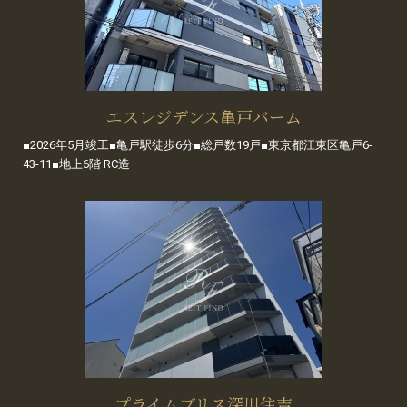
エスレジデンス亀戸バーム
■2026年5月竣工■亀戸駅徒歩6分■総戸数19戸■東京都江東区亀戸6-
43-11■地上6階 RC造
プライムブリス深川住吉