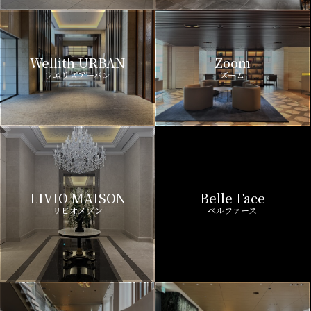
Wellith URBAN
Zoom
ウエリスアーバン
ズーム
LIVIO MAISON
Belle Face
リビオメゾン
ベルファース
GEOENT
Prime Bliss
ジオエント
プライムブリス