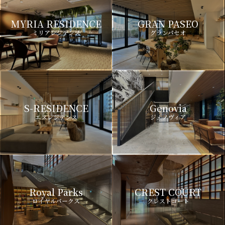
MYRIA RESIDENCE
GRAN PASEO
ミリアレジデンス
グランパセオ
S-RESIDENCE
Genovia
エスレジデンス
ジェノヴィア
Royal Parks
CREST COURT
ロイヤルパークス
クレストコート