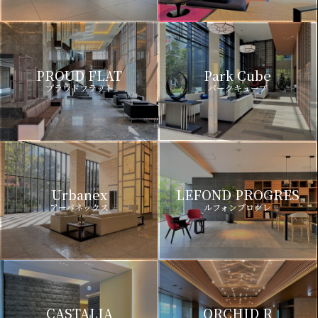
PROUD FLAT
Park Cube
プラウドフラット
パークキューブ
Urbanex
LEFOND PROGRES
アーバネックス
ルフォンプログレ
CASTALIA
ORCHID R