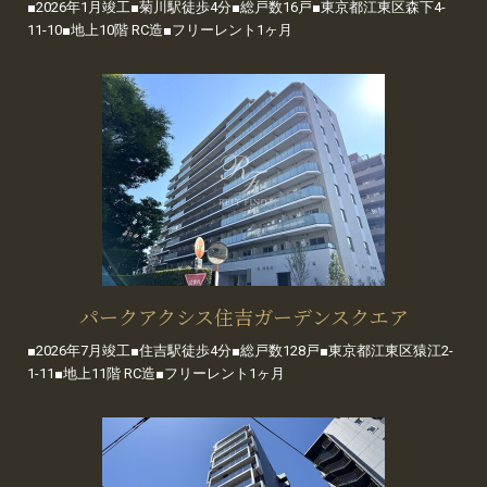
■2026年1月竣工■菊川駅徒歩4分■総戸数16戸■東京都江東区森下4-
11-10■地上10階 RC造■フリーレント1ヶ月
パークアクシス住吉ガーデンスクエア
■2026年7月竣工■住吉駅徒歩4分■総戸数128戸■東京都江東区猿江2-
1-11■地上11階 RC造■フリーレント1ヶ月