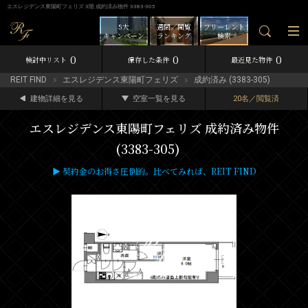
エスレジデンス東陽町フェリズ 3階 成約済み物件 3383-305
5大
週間／閲覧
フリーレント
キャンペーン
ランキング
検索
0
0
0
検討中リスト
保存した条件
最近見た物件
REIT FIND
エスレジデンス東陽町フェリズ
成約済み (3383-305)
建物詳細を見る
空室一覧を見る
20名／閲覧済
エスレジデンス東陽町フェリズ 成約済み物件
(3383-305)
▶ 契約金のお得さ圧倒的。比べてみれば、REIT FIND