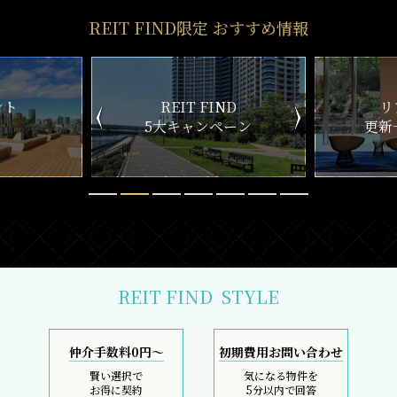
REIT FIND限定 おすすめ情報
ND
リアルタイム
新
ペーン
更新一覧チェック
REIT FIND
STYLE
仲介手数料0円～
初期費用お問い合わせ
賢い選択で
気になる物件を
お得に契約
5分以内で回答