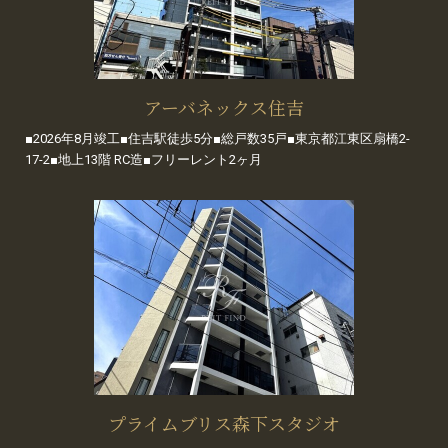
アーバネックス住吉
■2026年8月竣工■住吉駅徒歩5分■総戸数35戸■東京都江東区扇橋2-
17-2■地上13階 RC造■フリーレント2ヶ月
プライムブリス森下スタジオ