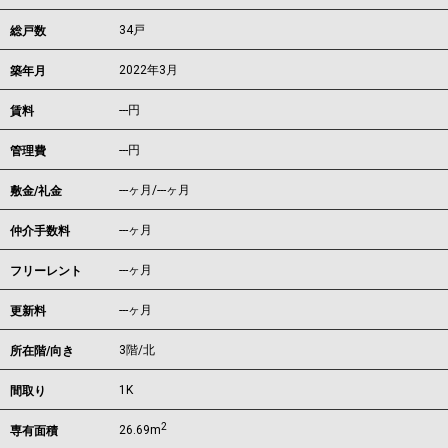
34戸
総戸数
2022年3月
築年月
---
円
賃料
---円
管理費
---ヶ月
/
---ヶ月
敷金/礼金
---ヶ月
仲介手数料
---ヶ月
フリーレント
---ヶ月
更新料
3階/北
所在階/向き
1K
間取り
2
26.69m
専有面積