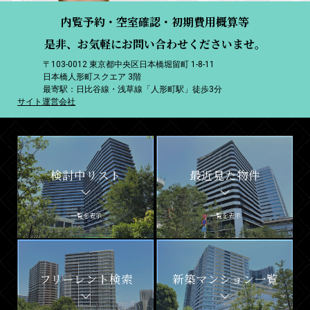
内覧予約・空室確認・初期費用概算等
是非、お気軽にお問い合わせくださいませ。
〒103-0012 東京都中央区日本橋堀留町 1-8-11
日本橋人形町スクエア 3階
最寄駅：日比谷線・浅草線「人形町駅」徒歩3分
サイト運営会社
検討中リスト
最近見た物件
一覧を表示
一覧を表示
フリーレント検索
新築マンション一覧