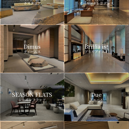
カスタリア
オーキッドレジデンス
Dimus
Brillia ist
ディームス
ブリリアイスト
SEASON FLATS
Due
シーズンフラッツ
ドゥーエ