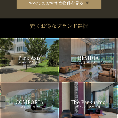
すべてのおすすめ物件を見る
賢くお得なブランド選択
Park Axis
RESIDIA
パークアクシス
レジディア
COMFORIA
The Parkhabio
コンフォリア
ザ・パークハビオ