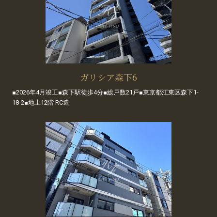
ガリシア森下6
■2026年4月竣工■森下駅徒歩4分■総戸数21戸■東京都江東区森下1-
18-2■地上12階 RC造