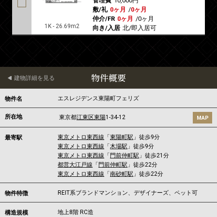
管理費
10,000円
敷/礼
0ヶ月
/
0ヶ月
仲介/FR
0ヶ月
/
0ヶ月
1K - 26.69m2
向き/入居
北/即入居可
物件概要
建物詳細を見る
エスレジデンス東陽町フェリズ
物件名
所在地
東京都
江東区
東陽
1-34-12
MAP
東京メトロ東西線
「
東陽町駅
」徒歩9分
最寄駅
東京メトロ東西線
「
木場駅
」徒歩9分
東京メトロ東西線
「
門前仲町駅
」徒歩21分
都営大江戸線
「
門前仲町駅
」徒歩22分
東京メトロ東西線
「
南砂町駅
」徒歩22分
REIT系ブランドマンション、デザイナーズ、ペット可
物件特徴
地上8階 RC造
構造規模