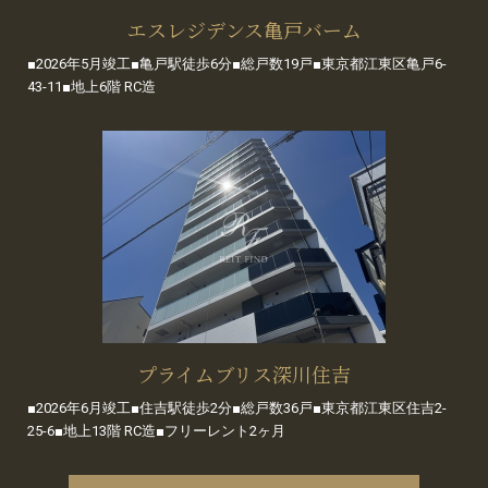
エスレジデンス亀戸バーム
■2026年5月竣工■亀戸駅徒歩6分■総戸数19戸■東京都江東区亀戸6-
43-11■地上6階 RC造
プライムブリス深川住吉
■2026年6月竣工■住吉駅徒歩2分■総戸数36戸■東京都江東区住吉2-
25-6■地上13階 RC造■フリーレント2ヶ月