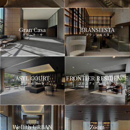
Gran Casa
BRANSIESTA
グランカーサ
ブランシエスタ
ASYL COURT
FRONTIER RESIDENCE
アジールコート
フロンティアレジデンス
Wellith URBAN
Zoom