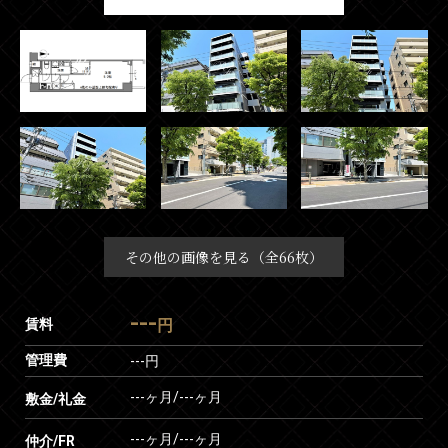
その他の画像を見る（全66枚）
---
賃料
円
管理費
---円
---ヶ月
/
---ヶ月
敷金/礼金
---ヶ月
/
---ヶ月
仲介/FR