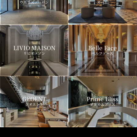
ウエリスアーバン
ズーム
LIVIO MAISON
Belle Face
リビオメゾン
ベルファース
GEOENT
Prime Bliss
ジオエント
プライムブリス