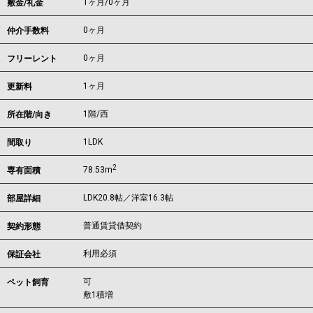
1ヶ月
/
0ヶ月
敷金/礼金
0ヶ月
仲介手数料
0ヶ月
フリーレント
1ヶ月
更新料
1階/西
所在階/向き
1LDK
間取り
2
78.53m
専有面積
LDK20.8帖／洋室16.3帖
部屋詳細
普通賃貸借契約
契約形態
利用必須
保証会社
可
ペット飼育
敷1積増