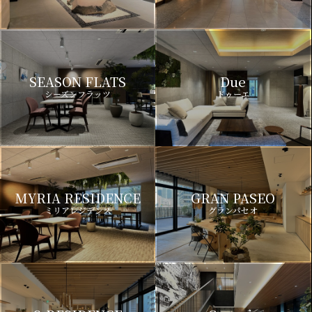
SEASON FLATS
Due
シーズンフラッツ
ドゥーエ
MYRIA RESIDENCE
GRAN PASEO
ミリアレジデンス
グランパセオ