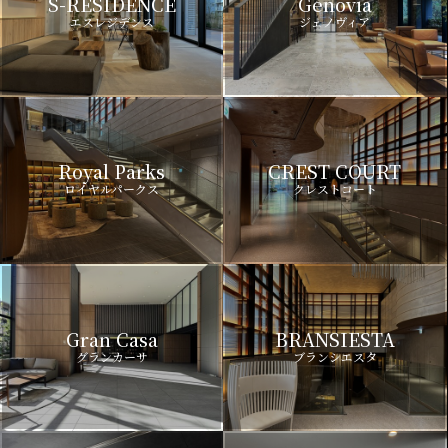
S-RESIDENCE
Genovia
エスレジデンス
ジェノヴィア
Royal Parks
CREST COURT
ロイヤルパークス
クレストコート
Gran Casa
BRANSIESTA
グランカーサ
ブランシエスタ