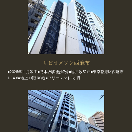
リビオメゾン西麻布
■2025年11月竣工■乃木坂駅徒歩7分■総戸数52戸■東京都港区西麻布
1-14-6■地上11階 RC造■フリーレント1ヶ月