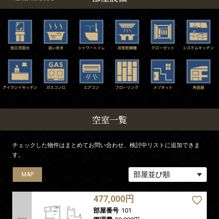
空室一覧
チェックした物件はまとめてお問い合わせ、検討中リストに追加できま
す。
MAP
MAP
MAP
477,000円
部屋番号
101