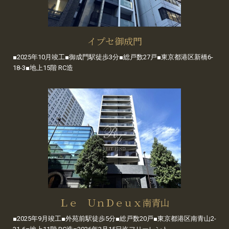
イプセ御成門
■2025年10月竣工■御成門駅徒歩3分■総戸数27戸■東京都港区新橋6-
18-3■地上15階 RC造
Ｌｅ ＵｎＤｅｕｘ南青山
■2025年9月竣工■外苑前駅徒歩5分■総戸数20戸■東京都港区南青山2-