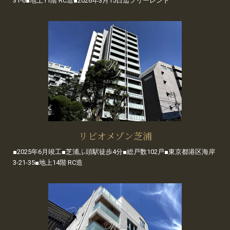
31-6■地上11階 RC造■2026年3月15日迄フリーレント
リビオメゾン芝浦
■2025年6月竣工■芝浦ふ頭駅徒歩4分■総戸数102戸■東京都港区海岸
3-21-35■地上14階 RC造