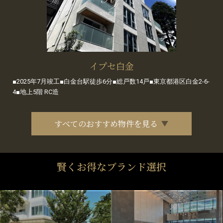
イプセ白金
■2025年7月竣工■白金台駅徒歩6分■総戸数14戸■東京都港区白金2-6-
4■地上5階 RC造
すべてのおすすめ物件を見る
賢くお得なブランド選択