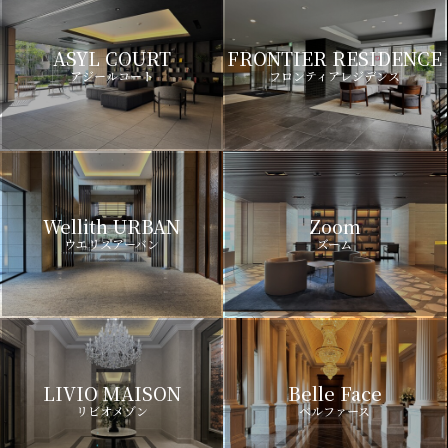
ASYL COURT
FRONTIER RESIDENCE
アジールコート
フロンティアレジデンス
Wellith URBAN
Zoom
ウエリスアーバン
ズーム
LIVIO MAISON
Belle Face
リビオメゾン
ベルファース