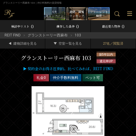
グランストーリー西麻布 103｜仲介料無料の賃貸情報
5大
週間／閲覧
フリーレント
キャンペーン
ランキング
検索
0
0
0
検討中リスト
保存した条件
最近見た物件
REIT FIND
グランストーリー西麻布
103
建物詳細を見る
空室一覧を見る
27名／閲覧済
築5年以内
グランストーリー西麻布 103
還元率UP
▶ 契約金のお得さ圧倒的。比べてみれば、REIT FIND
礼金0
仲介手数料無料
ペット可