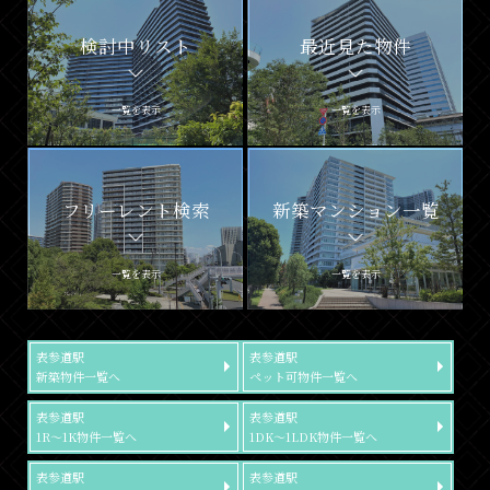
検討中リスト
最近見た物件
一覧を表示
一覧を表示
フリーレント検索
新築マンション一覧
一覧を表示
一覧を表示
表参道駅
表参道駅
新築物件一覧へ
ペット可物件一覧へ
表参道駅
表参道駅
1R～1K物件一覧へ
1DK～1LDK物件一覧へ
表参道駅
表参道駅