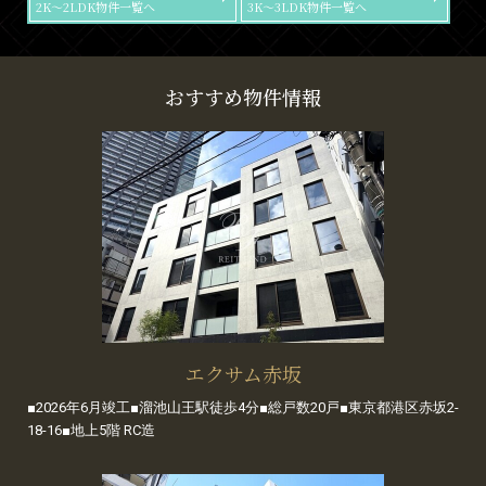
2K～2LDK物件一覧へ
3K～3LDK物件一覧へ
おすすめ物件情報
エクサム赤坂
■2026年6月竣工■溜池山王駅徒歩4分■総戸数20戸■東京都港区赤坂2-
18-16■地上5階 RC造