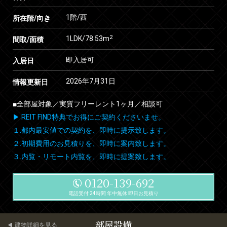
1階/西
所在階/向き
2
1LDK/78.53m
間取/面積
即入居可
入居日
2026年7月31日
情報更新日
■全部屋対象／実質フリーレント1ヶ月／相談可
▶ REIT FIND特典でお得にご契約くださいませ。
１.都内最安値での契約を、即時に提示致します。
２.初期費用のお見積りを、即時に案内致します。
３.内覧・リモート内覧を、即時に提案致します。
0120-139-692
電話受付 24時間 年中無休 即日お見積り
部屋設備
建物詳細を見る