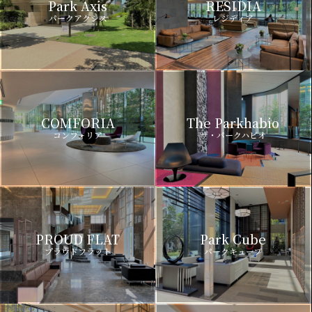
Park Axis
RESIDIA
パークアクシス
レジディア
COMFORIA
The Parkhabio
コンフォリア
ザ・パークハビオ
PROUD FLAT
Park Cube
プラウドフラット
パークキューブ