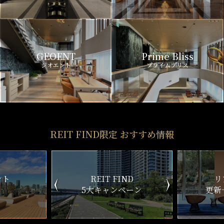
GEOENT
Prime Bliss
ジオエント
プライムブリス
REIT FIND限定 おすすめ情報
ND
リアルタイム
新
ペーン
更新一覧チェック