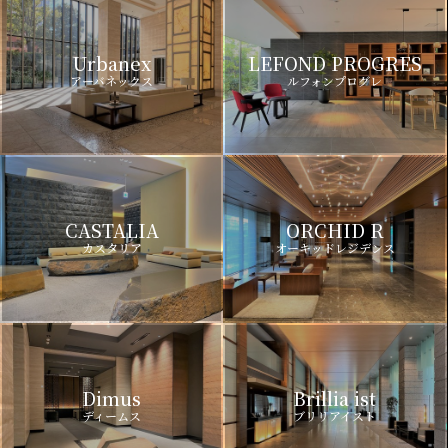
Urbanex
LEFOND PROGRES
アーバネックス
ルフォンプログレ
CASTALIA
ORCHID R
カスタリア
オーキッドレジデンス
Dimus
Brillia ist
ディームス
ブリリアイスト