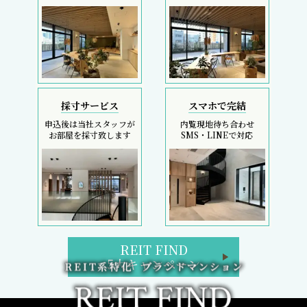
採寸サービス
スマホで完結
申込後は当社スタッフが
内覧現地待ち合わせ
お部屋を採寸致します
SMS・LINEで対応
REIT FIND
5大キャンペーン