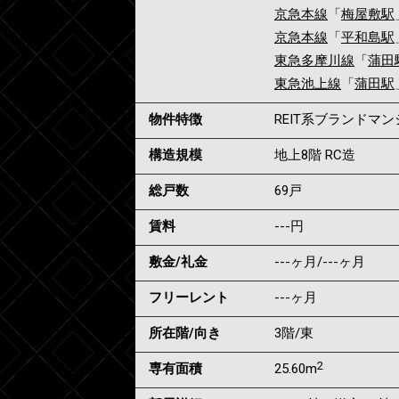
京急本線
「
梅屋敷駅
京急本線
「
平和島駅
東急多摩川線
「
蒲田
東急池上線
「
蒲田駅
物件特徴
REIT系ブランドマ
構造規模
地上8階 RC造
総戸数
69戸
賃料
---
円
敷金/礼金
---ヶ月
/
---ヶ月
フリーレント
---ヶ月
所在階/向き
3階/東
2
専有面積
25.60m