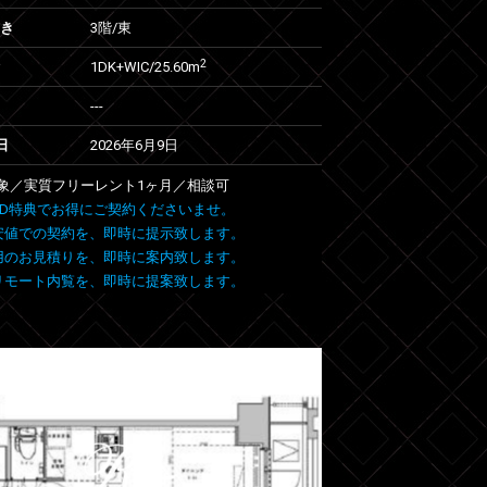
向き
3階/東
2
1DK+WIC/25.60m
---
日
2026年6月9日
象／実質フリーレント1ヶ月／相談可
 FIND特典でお得にご契約くださいませ。
安値での契約を、即時に提示致します。
用のお見積りを、即時に案内致します。
リモート内覧を、即時に提案致します。