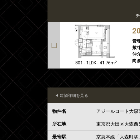
チ
2
管
敷/
仲介
向き
2
801 - 1LDK - 41.76m
建物詳細を見る
物件名
アジールコート大森
所在地
東京都
大田区
大森西
最寄駅
京急本線
「
大森町駅