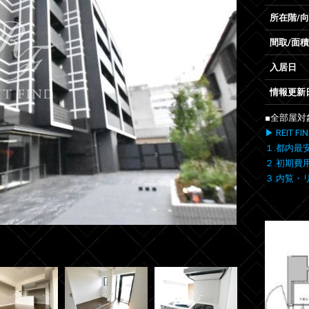
所在階/
間取/面積
入居日
情報更新
■全部屋対
▶ REIT
１.都内最
２.初期費
３.内覧・