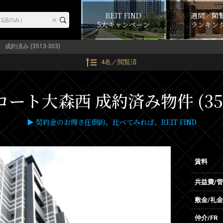
REIT FIND
週間／閲
5大キャンペーン
ランキン
成約済み (3513-303)
4名／閲覧済
ート大森西 成約済み物件 (3513
▶ 契約金のお得さ圧倒的。比べてみれば、REIT FIND
賃料
共益費/
敷金/礼金
仲介/FR