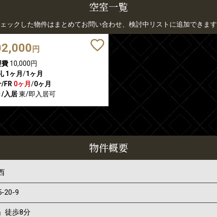
空室一覧
ェックした物件はまとめてお問い合わせ、検討中リストに追加できます
02,000
円
理費
10,000円
礼
1ヶ月
/
1ヶ月
/FR
0ヶ月
/
0ヶ月
/入居
東/即入居可
物件概要
西
5-20-9
」徒歩8分