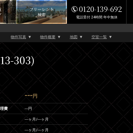
0120-139-692
覧
フリーレント
グ
検索
電話受付 24時間 年中無休
物件写真
物件概要
地図
空室一覧
-303)
---
円
管理費
---円
---ヶ月
/
---ヶ月
---ヶ月
/
---ヶ月