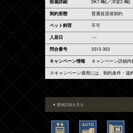
部屋詳細
DK7.4帖／洋室2.4帖
契約形態
普通賃貸借契約
ペット飼育
不可
入居日
---
問合番号
3513-303
キャンペーン情報
キャンペーン詳細内
※キャンペーン適用には、制約条件・違
建物詳細を見る