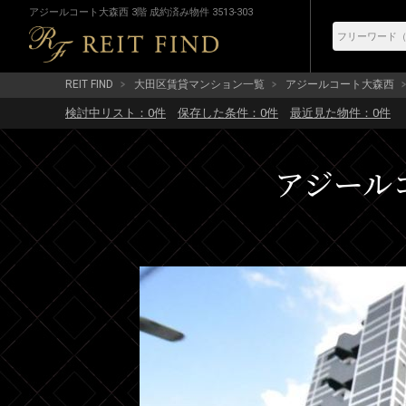
アジールコート大森西 3階 成約済み物件 3513-303
REIT FIND
大田区賃貸マンション一覧
アジールコート大森西
検討中リスト：
0
件
保存した条件：
0
件
最近見た物件：
0
件
アジールコ