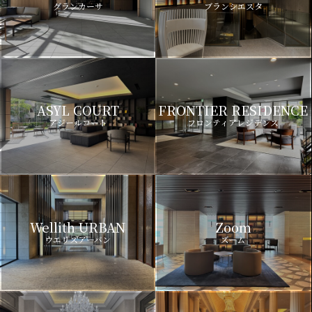
グランカーサ
ブランシエスタ
ASYL COURT
FRONTIER RESIDENCE
アジールコート
フロンティアレジデンス
Wellith URBAN
Zoom
ウエリスアーバン
ズーム