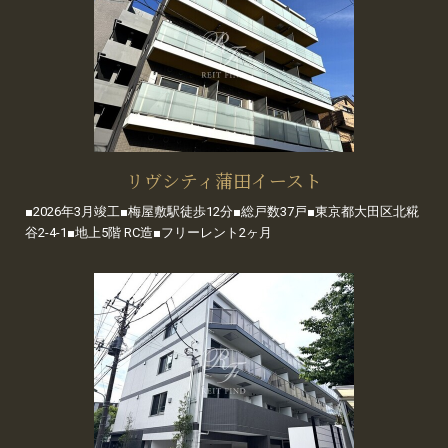
リヴシティ蒲田イースト
■2026年3月竣工■梅屋敷駅徒歩12分■総戸数37戸■東京都大田区北糀
谷2-4-1■地上5階 RC造■フリーレント2ヶ月