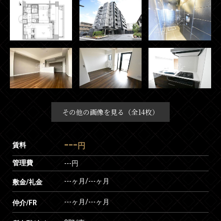
その他の画像を見る（全14枚）
---
賃料
円
管理費
---円
---ヶ月
/
---ヶ月
敷金/礼金
---ヶ月
/
---ヶ月
仲介/FR