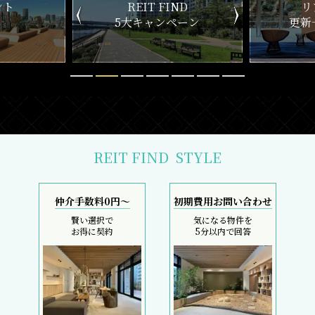
ND
リアルタイム
新
ペーン
更新一覧チェック
REIT FIND
STYLE
仲介手数料0円～
初期費用お問い合わせ
賢い選択で
気になる物件を
お得に契約
5分以内で回答