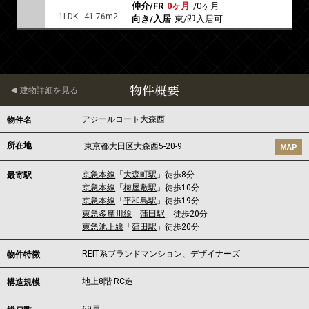
仲介/FR
0ヶ月
/
0ヶ月
1LDK - 41.76m2
向き/入居
東/即入居可
物件概要
建物詳細を見る
アジールコート大森西
物件名
所在地
東京都
大田区
大森西
5-20-9
MAP
京急本線
「
大森町駅
」徒歩8分
最寄駅
京急本線
「
梅屋敷駅
」徒歩10分
京急本線
「
平和島駅
」徒歩19分
東急多摩川線
「
蒲田駅
」徒歩20分
東急池上線
「
蒲田駅
」徒歩20分
REIT系ブランドマンション、デザイナーズ
物件特徴
地上8階 RC造
構造規模