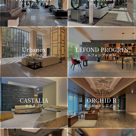
プラウドフラット
パークキューブ
Urbanex
LEFOND PROGRES
アーバネックス
ルフォンプログレ
CASTALIA
ORCHID R
カスタリア
オーキッドレジデンス