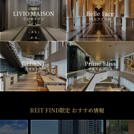
LIVIO MAISON
Belle Face
リビオメゾン
ベルファース
GEOENT
Prime Bliss
ジオエント
プライムブリス
REIT FIND限定 おすすめ情報