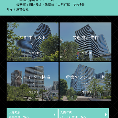
日本橋人形町スクエア 3階
最寄駅：日比谷線・浅草線「人形町駅」徒歩3分
サイト運営会社
検討中リスト
最近見た物件
一覧を表示
一覧を表示
フリーレント検索
新築マンション一覧
一覧を表示
一覧を表示
大森町駅
大森町駅
新築物件一覧へ
ペット可物件一覧へ