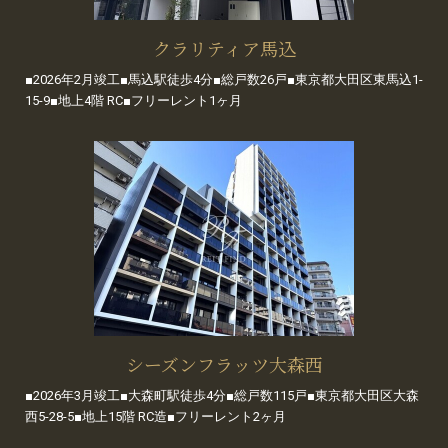
クラリティア馬込
■2026年2月竣工■馬込駅徒歩4分■総戸数26戸■東京都大田区東馬込1-
15-9■地上4階 RC■フリーレント1ヶ月
シーズンフラッツ大森西
■2026年3月竣工■大森町駅徒歩4分■総戸数115戸■東京都大田区大森
西5-28-5■地上15階 RC造■フリーレント2ヶ月