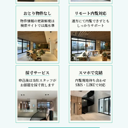
おとり物件なし
リモート内覧対応
物件情報の更新鮮度は
遠方にて内覧できずとも
検索サイトでは高水準
しっかりサポート
採寸サービス
スマホで完結
申込後は当社スタッフが
内覧現地待ち合わせ
お部屋を採寸致します
SMS・LINEで対応