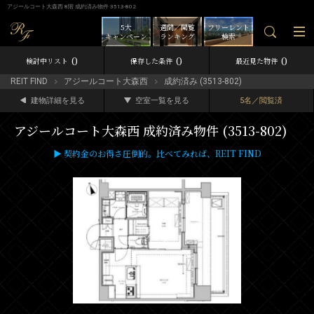
アジールコート大森西 8階 成約済み物件 3513-802
5大
週間／閲覧
フリーレント
キャンペーン
ランキング
検索
0
0
0
検討中リスト
保存した条件
最近見た物件
REIT FIND
アジールコート大森西
成約済み (3513-802)
建物詳細を見る
空室一覧を見る
5名／閲覧済
アジールコート大森西 成約済み物件 (3513-802)
▶ 契約金のお得さ圧倒的。比べてみれば、REIT FIND