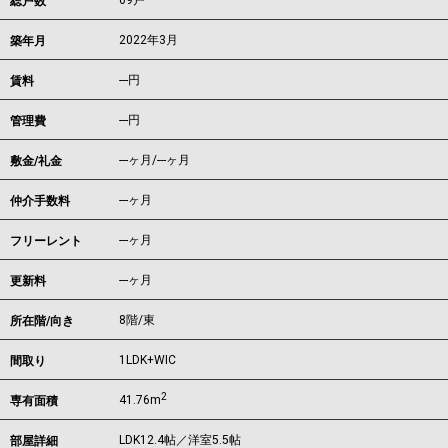
69戸
総戸数
2022年3月
築年月
---
円
賃料
---円
管理費
---ヶ月
/
---ヶ月
敷金/礼金
---ヶ月
仲介手数料
---ヶ月
フリーレント
---ヶ月
更新料
8階/東
所在階/向き
1LDK+WIC
間取り
2
41.76m
専有面積
LDK12.4帖／洋室5.5帖
部屋詳細