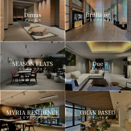
Dimus
Brillia ist
ディームス
ブリリアイスト
SEASON FLATS
Due
シーズンフラッツ
ドゥーエ
MYRIA RESIDENCE
GRAN PASEO
ミリアレジデンス
グランパセオ