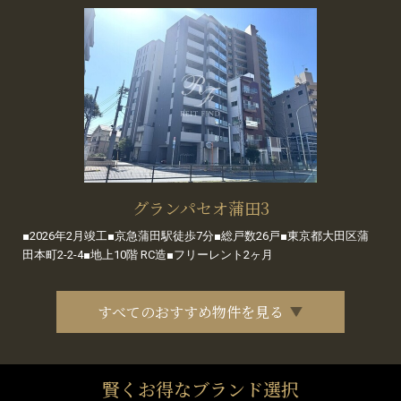
グランパセオ蒲田3
■2026年2月竣工■京急蒲田駅徒歩7分■総戸数26戸■東京都大田区蒲
田本町2-2-4■地上10階 RC造■フリーレント2ヶ月
すべてのおすすめ物件を見る
賢くお得なブランド選択