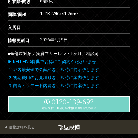
8階/東
所在階/向き
2
1LDK+WIC/41.76m
間取/面積
---
入居日
2026年6月9日
情報更新日
■全部屋対象／実質フリーレント1ヶ月／相談可
▶ REIT FIND特典でお得にご契約くださいませ。
１.都内最安値での契約を、即時に提示致します。
２.初期費用のお見積りを、即時に案内致します。
３.内覧・リモート内覧を、即時に提案致します。
0120-139-692
電話受付 24時間 年中無休 即日お見積り
部屋設備
建物詳細を見る