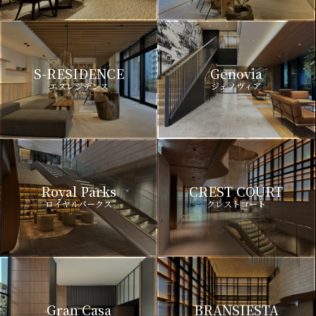
S-RESIDENCE
Genovia
エスレジデンス
ジェノヴィア
Royal Parks
CREST COURT
ロイヤルパークス
クレストコート
Gran Casa
BRANSIESTA