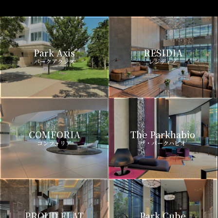
Park Axis
RESIDIA
パークアクシス
レジディア
COMFORIA
The Parkhabio
コンフォリア
ザ・パークハビオ
PROUD FLAT
Park Cube