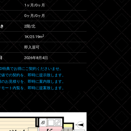
1ヶ月
/
0ヶ月
0ヶ月
/
0ヶ月
向き
2階/北
2
1K/25.19m
即入居可
日
2026年8月4日
 FIND特典でお得にご契約くださいませ。
安値での契約を、即時に提示致します。
用のお見積りを、即時に案内致します。
リモート内覧を、即時に提案致します。