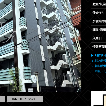
敷金/礼金
仲介/FR
所在階/
間取/面積
入居日
情報更新
▶ REIT
１.都内最
２.初期費
３.内覧・
1DK・1LDK（20枚）