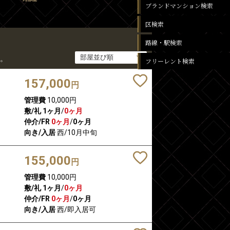
ブランドマンション検索
区検索
路線・駅検索
。
フリーレント検索
157,000
円
管理費
10,000円
敷/礼
1ヶ月
/
0ヶ月
仲介/FR
0ヶ月
/
0ヶ月
向き/入居
西/10月中旬
155,000
円
管理費
10,000円
敷/礼
1ヶ月
/
0ヶ月
仲介/FR
0ヶ月
/
0ヶ月
向き/入居
西/即入居可