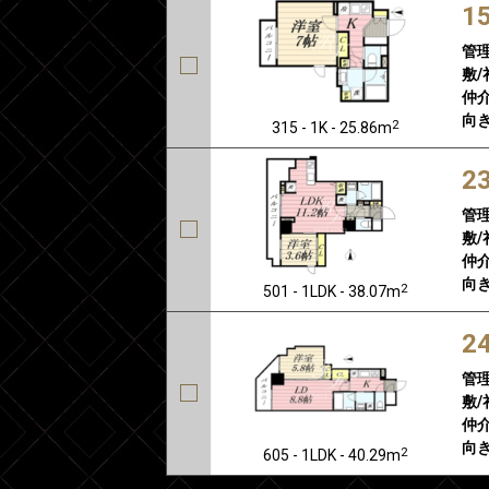
1
管
敷/
仲介
向き
2
315 - 1K - 25.86m
2
管
敷/
仲介
向き
2
501 - 1LDK - 38.07m
2
管
敷/
仲介
向き
2
605 - 1LDK - 40.29m