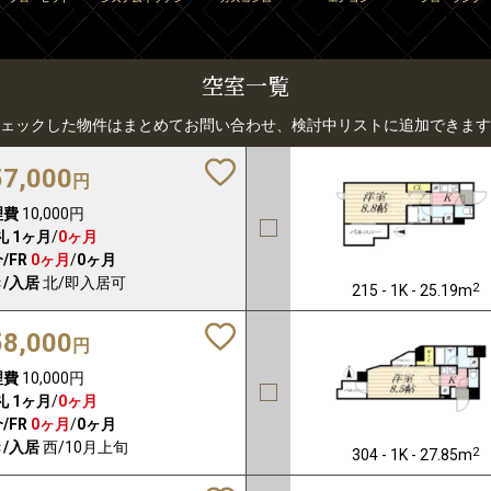
空室一覧
ェックした物件はまとめてお問い合わせ、検討中リストに追加できます
57,000
円
理費
10,000円
礼
1ヶ月
/
0ヶ月
/FR
0ヶ月
/
0ヶ月
/入居
北/即入居可
2
215 - 1K - 25.19m
58,000
円
理費
10,000円
礼
1ヶ月
/
0ヶ月
/FR
0ヶ月
/
0ヶ月
/入居
西/10月上旬
2
304 - 1K - 27.85m