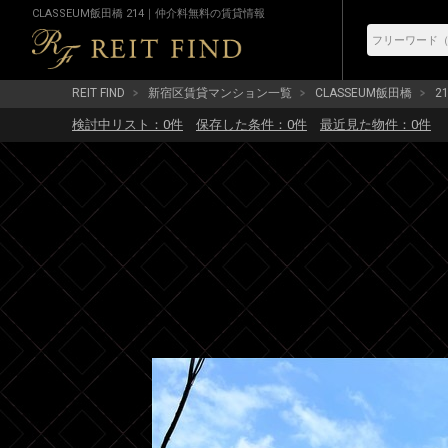
CLASSEUM飯田橋 214｜仲介料無料の賃貸情報
REIT FIND
新宿区賃貸マンション一覧
CLASSEUM飯田橋
2
検討中リスト：
0
件
保存した条件：
0
件
最近見た物件：
0
件