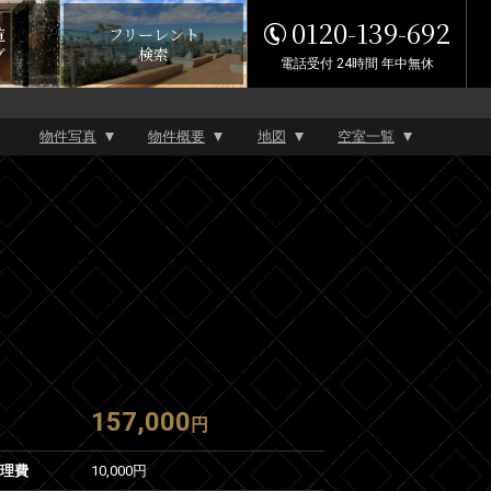
0120-139-692
覧
フリーレント
グ
検索
電話受付 24時間 年中無休
物件写真
物件概要
地図
空室一覧
157,000
円
管理費
10,000円