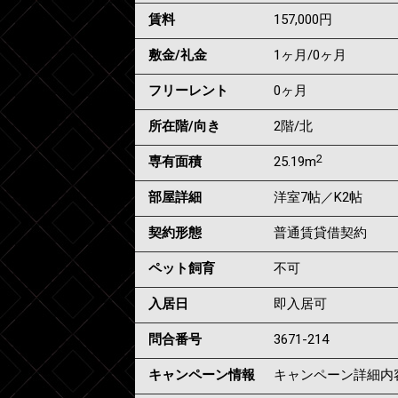
賃料
157,000
円
敷金/礼金
1ヶ月
/
0ヶ月
フリーレント
0ヶ月
所在階/向き
2階/北
2
専有面積
25.19m
部屋詳細
洋室7帖／K2帖
契約形態
普通賃貸借契約
ペット飼育
不可
入居日
即入居可
問合番号
3671-214
キャンペーン情報
キャンペーン詳細内