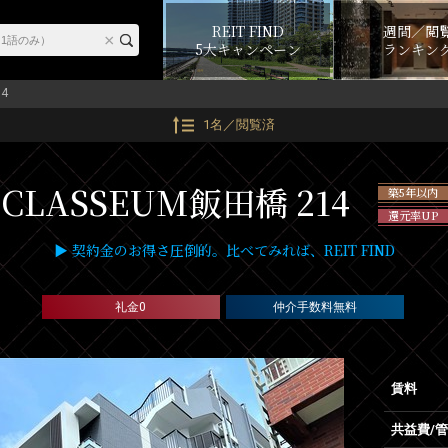
REIT FIND
週間／閲
5大キャンペーン
ランキン
14
1名／閲覧済
CLASSEUM飯田橋 214
築5年以内
還元率UP
▶ 契約金のお得さ圧倒的。比べてみれば、REIT FIND
礼金0
仲介手数料無料
賃料
共益費/