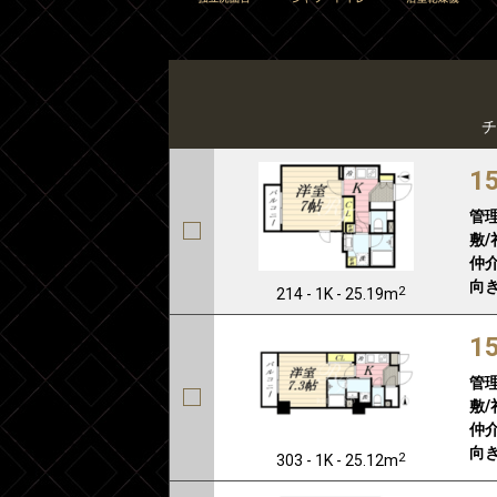
チ
1
管
敷/
仲介
向き
2
214 - 1K - 25.19m
1
管
敷/
仲介
向き
2
303 - 1K - 25.12m