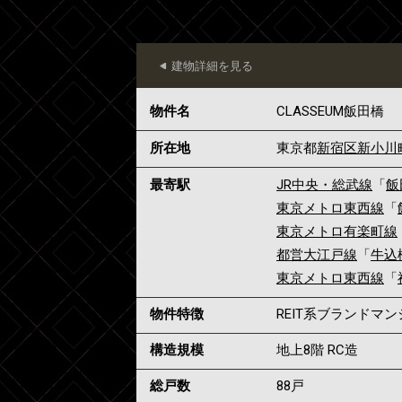
建物詳細を見る
物件名
CLASSEUM飯田橋
所在地
東京都
新宿区
新小川
最寄駅
JR中央・総武線
「
飯
東京メトロ東西線
「
東京メトロ有楽町線
都営大江戸線
「
牛込
東京メトロ東西線
「
物件特徴
REIT系ブランドマ
構造規模
地上8階 RC造
総戸数
88戸