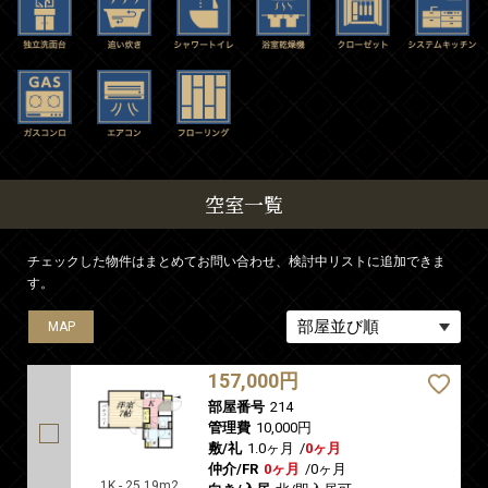
空室一覧
チェックした物件はまとめてお問い合わせ、検討中リストに追加できま
す。
MAP
MAP
MAP
MAP
MAP
157,000円
部屋番号
214
管理費
10,000円
敷/礼
1.0ヶ月
/
0ヶ月
仲介/FR
0ヶ月
/
0ヶ月
1K - 25.19m2