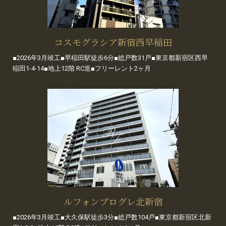
コスモグラシア新宿西早稲田
■2026年3月竣工■早稲田駅徒歩6分■総戸数31戸■東京都新宿区西早
稲田1-4-14■地上12階 RC造■フリーレント2ヶ月
ルフォンプログレ北新宿
■2026年3月竣工■大久保駅徒歩3分■総戸数104戸■東京都新宿区北新