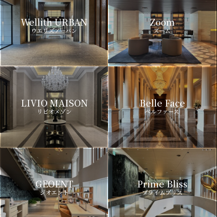
Wellith URBAN
Zoom
ウエリスアーバン
ズーム
LIVIO MAISON
Belle Face
リビオメゾン
ベルファース
GEOENT
Prime Bliss
ジオエント
プライムブリス