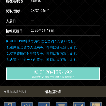
3階/北
所在階/向き
2
2K/31.04m
間取/面積
---
入居日
2026年6月18日
情報更新日
▶ REIT FIND特典でお得にご契約くださいませ。
１.都内最安値での契約を、即時に提示致します。
２.初期費用のお見積りを、即時に案内致します。
３.内覧・リモート内覧を、即時に提案致します。
0120-139-692
電話受付 24時間 年中無休 即日お見積り
部屋設備
建物詳細を見る