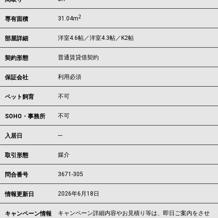
2
31.04m
専有面積
洋室4.6帖／洋室4.3帖／K2帖
部屋詳細
普通賃貸借契約
契約形態
利用必須
保証会社
不可
ペット飼育
不可
SOHO・事務所
---
入居日
媒介
取引形態
3671-305
問合番号
2026年6月18日
情報更新日
キャンペーン詳細内容やお見積り等は、即日ご案内をさせ
キャンペーン情報