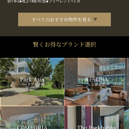
宿1-8-2■地上14階 RC造■フリーレント1ヶ月
すべてのおすすめ物件を見る
賢くお得なブランド選択
Park Axis
RESIDIA
パークアクシス
レジディア
COMFORIA
The Parkhabio