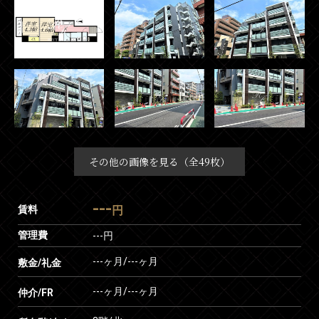
その他の画像を見る（全49枚）
---
賃料
円
管理費
---円
---ヶ月
/
---ヶ月
敷金/礼金
---ヶ月
/
---ヶ月
仲介/FR