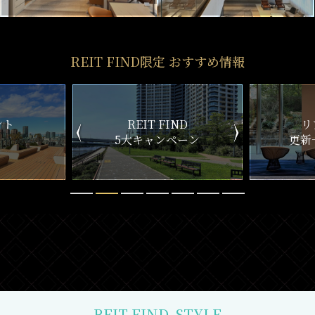
REIT FIND限定 おすすめ情報
ND
リアルタイム
新
ペーン
更新一覧チェック
REIT FIND
STYLE