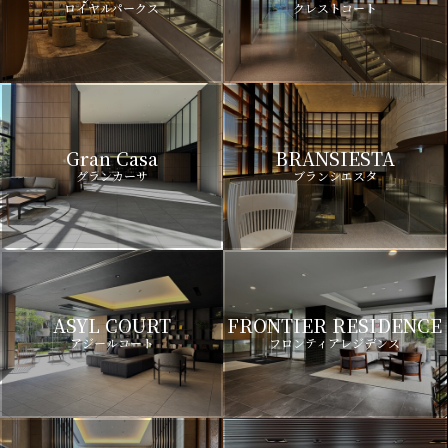
ロイヤルパークス
クレストコート
Gran Casa
BRANSIESTA
グランカーサ
ブランシエスタ
ASYL COURT
FRONTIER RESIDENCE
アジールコート
フロンティアレジデンス