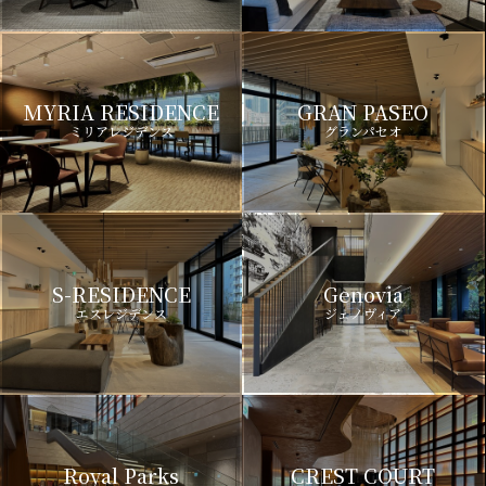
MYRIA RESIDENCE
GRAN PASEO
ミリアレジデンス
グランパセオ
S-RESIDENCE
Genovia
エスレジデンス
ジェノヴィア
Royal Parks
CREST COURT