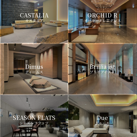
CASTALIA
ORCHID R
カスタリア
オーキッドレジデンス
Dimus
Brillia ist
ディームス
ブリリアイスト
SEASON FLATS
Due
シーズンフラッツ
ドゥーエ