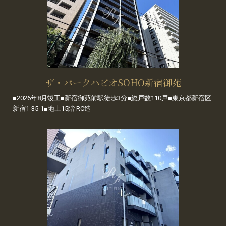
ザ・パークハビオSOHO新宿御苑
■2026年8月竣工■新宿御苑前駅徒歩3分■総戸数110戸■東京都新宿区
新宿1-35-1■地上15階 RC造