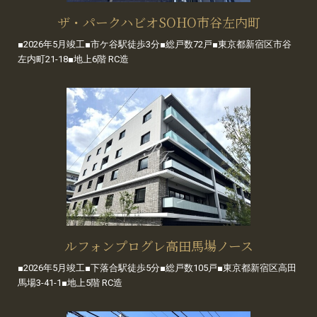
ザ・パークハビオSOHO市谷左内町
■2026年5月竣工■市ケ谷駅徒歩3分■総戸数72戸■東京都新宿区市谷
左内町21-18■地上6階 RC造
ルフォンプログレ高田馬場ノース
■2026年5月竣工■下落合駅徒歩5分■総戸数105戸■東京都新宿区高田
馬場3-41-1■地上5階 RC造