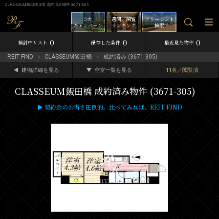
CLASSEUM飯田橋 3階 成約済み物件 3671-305
5大
週間／閲覧
フリーレント
キャンペーン
ランキング
検索
0
0
0
検討中リスト
保存した条件
最近見た物件
REIT FIND
CLASSEUM飯田橋
成約済み (3671-305)
建物詳細を見る
空室一覧を見る
11名／閲覧済
CLASSEUM飯田橋 成約済み物件 (3671-305)
▶ 契約金のお得さ圧倒的。比べてみれば、REIT FIND