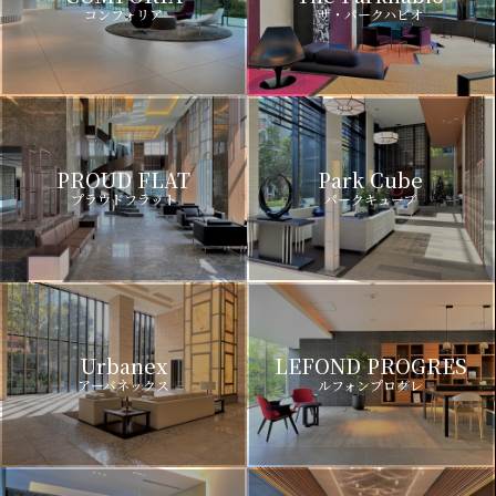
コンフォリア
ザ・パークハビオ
PROUD FLAT
Park Cube
プラウドフラット
パークキューブ
Urbanex
LEFOND PROGRES
アーバネックス
ルフォンプログレ