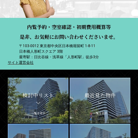
内覧予約・空室確認・初期費用概算等
是非、お気軽にお問い合わせくださいませ。
〒103-0012 東京都中央区日本橋堀留町 1-8-11
日本橋人形町スクエア 3階
最寄駅：日比谷線・浅草線「人形町駅」徒歩3分
サイト運営会社
検討中リスト
最近見た物件
一覧を表示
一覧を表示