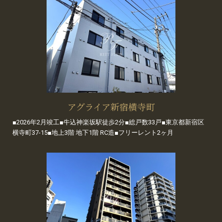
アグライア新宿横寺町
■2026年2月竣工■牛込神楽坂駅徒歩2分■総戸数33戸■東京都新宿区
横寺町37-15■地上3階 地下1階 RC造■フリーレント2ヶ月