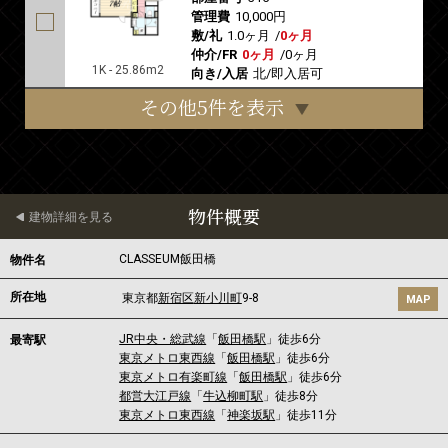
管理費
10,000円
敷/礼
1.0ヶ月
/
0ヶ月
仲介/FR
0ヶ月
/
0ヶ月
1K - 25.86m2
向き/入居
北/即入居可
その他5件を表示
物件概要
建物詳細を見る
CLASSEUM飯田橋
物件名
所在地
東京都
新宿区
新小川町
9-8
MAP
JR中央・総武線
「
飯田橋駅
」徒歩6分
最寄駅
東京メトロ東西線
「
飯田橋駅
」徒歩6分
東京メトロ有楽町線
「
飯田橋駅
」徒歩6分
都営大江戸線
「
牛込柳町駅
」徒歩8分
東京メトロ東西線
「
神楽坂駅
」徒歩11分