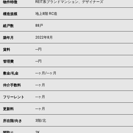
REIT系ブランドマンション、デザイナーズ
物件特徴
地上8階 RC造
構造規模
88戸
総戸数
2022年8月
築年月
---
円
賃料
---円
管理費
---ヶ月
/
---ヶ月
敷金/礼金
---ヶ月
仲介手数料
---ヶ月
フリーレント
---ヶ月
更新料
3階/北
所在階/向き
2K
間取り