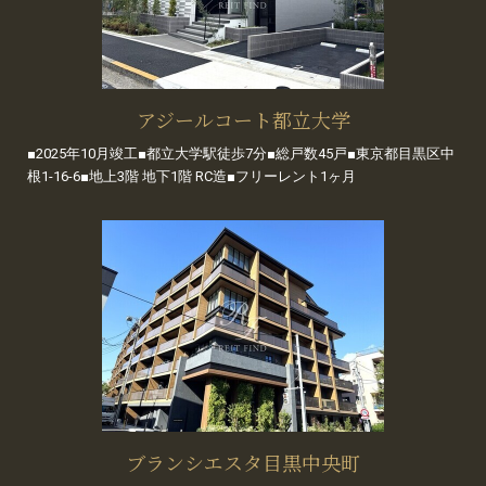
アジールコート都立大学
■2025年10月竣工■都立大学駅徒歩7分■総戸数45戸■東京都目黒区中
根1-16-6■地上3階 地下1階 RC造■フリーレント1ヶ月
ブランシエスタ目黒中央町