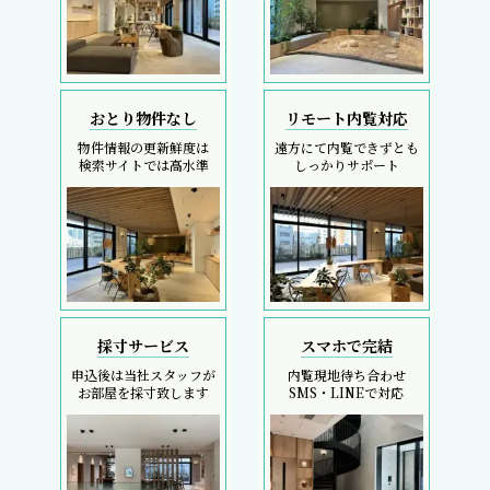
おとり物件なし
リモート内覧対応
物件情報の更新鮮度は
遠方にて内覧できずとも
検索サイトでは高水準
しっかりサポート
採寸サービス
スマホで完結
申込後は当社スタッフが
内覧現地待ち合わせ
お部屋を採寸致します
SMS・LINEで対応