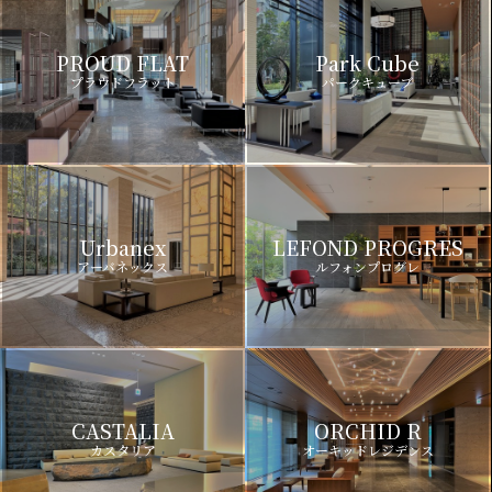
PROUD FLAT
Park Cube
プラウドフラット
パークキューブ
Urbanex
LEFOND PROGRES
アーバネックス
ルフォンプログレ
CASTALIA
ORCHID R
カスタリア
オーキッドレジデンス