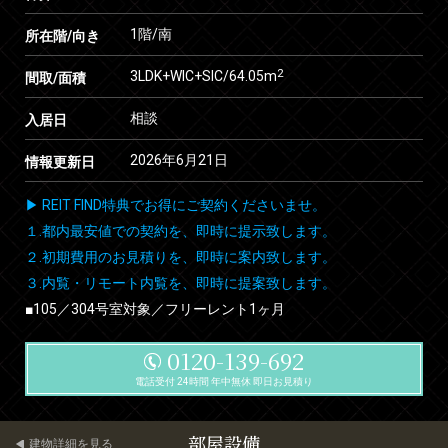
1階/南
所在階/向き
2
3LDK+WIC+SIC/64.05m
間取/面積
相談
入居日
2026年6月21日
情報更新日
▶ REIT FIND特典でお得にご契約くださいませ。
１.都内最安値での契約を、即時に提示致します。
２.初期費用のお見積りを、即時に案内致します。
３.内覧・リモート内覧を、即時に提案致します。
■105／304号室対象／フリーレント1ヶ月
0120-139-692
電話受付 24時間 年中無休 即日お見積り
部屋設備
建物詳細を見る