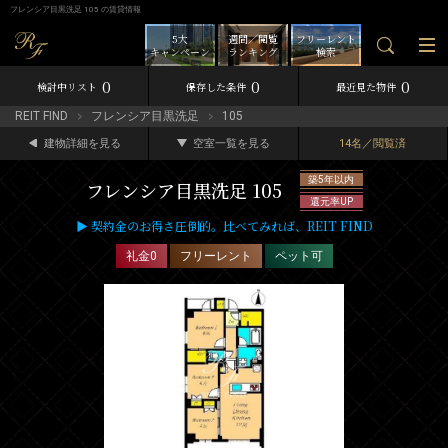
フレンシア目黒洗足 105 の賃貸情報
5大
週間／閲覧
フリーレント
キャンペーン
ランキング
検索
0
0
0
検討中リスト
保存した条件
最近見た物件
REIT FIND
フレンシア目黒洗足
105
建物詳細を見る
空室一覧を見る
14名／閲覧済
築5年以内
フレンシア目黒洗足 105
還元率UP
▶ 契約金のお得さ圧倒的。比べてみれば、REIT FIND
礼金0
フリーレント
ペット可