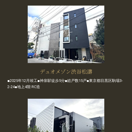
デュオメゾン渋谷松濤
■2025年12月竣工■神泉駅徒歩5分■総戸数15戸■東京都目黒区駒場3-
2-24■地上4階 RC造