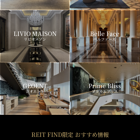
LIVIO MAISON
Belle Face
リビオメゾン
ベルファース
GEOENT
Prime Bliss
ジオエント
プライムブリス
REIT FIND限定 おすすめ情報