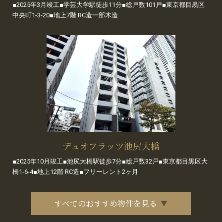
■2025年3月竣工■学芸大学駅徒歩11分■総戸数101戸■東京都目黒区
中央町1-3-20■地上7階 RC造一部木造
デュオフラッツ池尻大橋
■2025年10月竣工■池尻大橋駅徒歩7分■総戸数32戸■東京都目黒区大
橋1-6-4■地上12階 RC造■フリーレント2ヶ月
すべてのおすすめ物件を見る