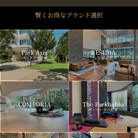
賢くお得なブランド選択
Park Axis
RESIDIA
パークアクシス
レジディア
COMFORIA
The Parkhabio
コンフォリア
ザ・パークハビオ