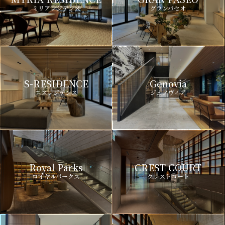
ミリアレジデンス
グランパセオ
S-RESIDENCE
Genovia
エスレジデンス
ジェノヴィア
Royal Parks
CREST COURT
ロイヤルパークス
クレストコート