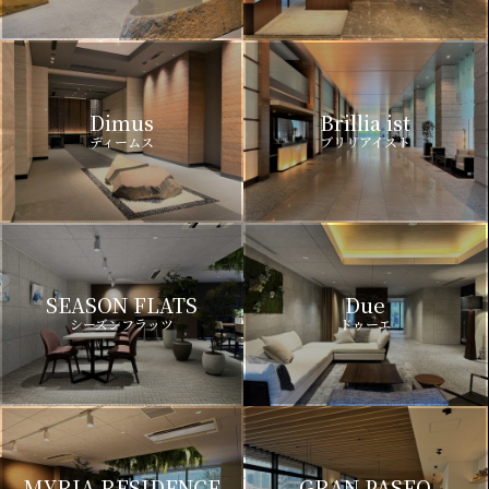
Dimus
Brillia ist
ディームス
ブリリアイスト
SEASON FLATS
Due
シーズンフラッツ
ドゥーエ
MYRIA RESIDENCE
GRAN PASEO