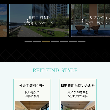
ND
リアルタイム
新
ペーン
更新一覧チェック
REIT FIND
STYLE
仲介手数料0円～
初期費用お問い合わせ
賢い選択で
気になる物件を
お得に契約
5分以内で回答