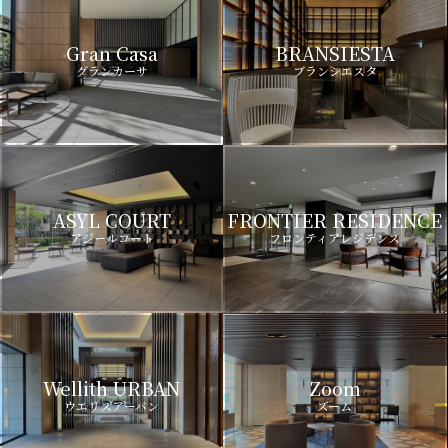
Gran Casa
BRANSIESTA
グランカーサ
ブランシエスタ
ASYL COURT
FRONTIER RESIDENCE
アジールコート
フロンティアレジデンス
Wellith URBAN
Zoom
ウエリスアーバン
ズーム