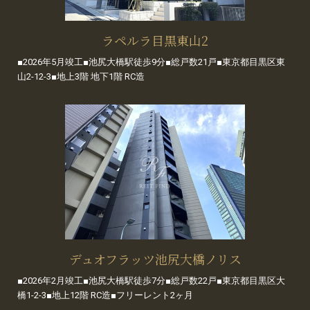
ラペルラ目黒東山2
■2026年5月竣工■池尻大橋駅徒歩9分■総戸数21戸■東京都目黒区東
山2-12-3■地上3階 地下1階 RC造
デュオフラッツ池尻大橋ノリス
■2026年2月竣工■池尻大橋駅徒歩7分■総戸数22戸■東京都目黒区大
橋1-2-3■地上12階 RC造■フリーレント2ヶ月