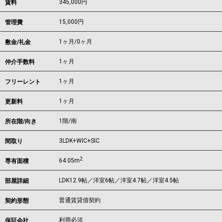
345,000
円
賃料
15,000円
管理費
1ヶ月
/
0ヶ月
敷金/礼金
1ヶ月
仲介手数料
1ヶ月
フリーレント
1ヶ月
更新料
1階/南
所在階/向き
3LDK+WIC+SIC
間取り
2
64.05m
専有面積
LDK12.9帖／洋室6帖／洋室4.7帖／洋室4.5帖
部屋詳細
普通賃貸借契約
契約形態
利用必須
保証会社