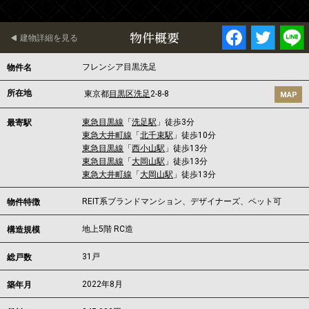
物件概要
建物詳細を見る
フレンシア目黒洗足
物件名
所在地
東京都
目黒区
洗足
2-8-8
MAP
東急目黒線
「
洗足駅
」徒歩3分
最寄駅
東急大井町線
「
北千束駅
」徒歩10分
東急目黒線
「
西小山駅
」徒歩13分
東急目黒線
「
大岡山駅
」徒歩13分
東急大井町線
「
大岡山駅
」徒歩13分
REIT系ブランドマンション、デザイナーズ、ペット可
物件特徴
地上5階 RC造
構造規模
31戸
総戸数
2022年8月
築年月