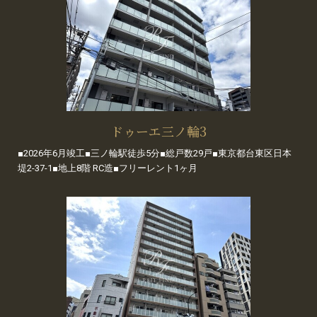
ドゥーエ三ノ輪3
■2026年6月竣工■三ノ輪駅徒歩5分■総戸数29戸■東京都台東区日本
堤2-37-1■地上8階 RC造■フリーレント1ヶ月