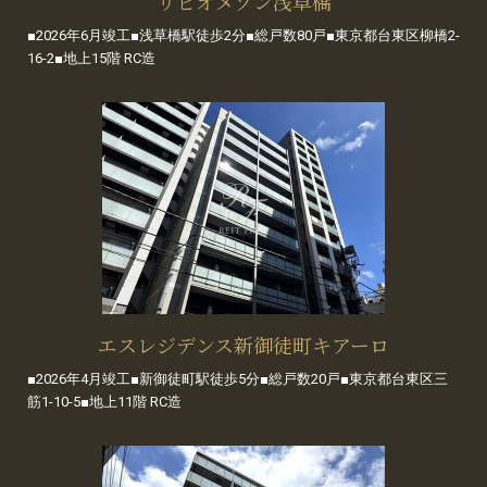
リビオメゾン浅草橋
■2026年6月竣工■浅草橋駅徒歩2分■総戸数80戸■東京都台東区柳橋2-
16-2■地上15階 RC造
エスレジデンス新御徒町キアーロ
■2026年4月竣工■新御徒町駅徒歩5分■総戸数20戸■東京都台東区三
筋1-10-5■地上11階 RC造