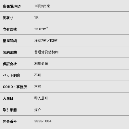
10階/南東
所在階/向き
1K
間取り
2
25.62m
専有面積
洋室7帖／K2帖
部屋詳細
普通賃貸借契約
契約形態
利用必須
保証会社
不可
ペット飼育
不可
SOHO・事務所
即入居可
入居日
媒介
取引形態
3838-1004
問合番号