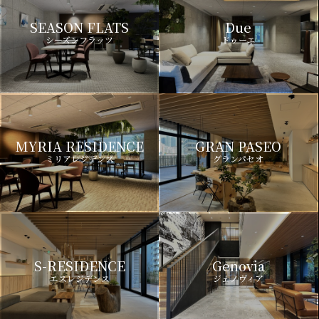
SEASON FLATS
Due
シーズンフラッツ
ドゥーエ
MYRIA RESIDENCE
GRAN PASEO
ミリアレジデンス
グランパセオ
S-RESIDENCE
Genovia
エスレジデンス
ジェノヴィア