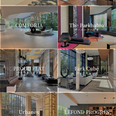
COMFORIA
The Parkhabio
コンフォリア
ザ・パークハビオ
PROUD FLAT
Park Cube
プラウドフラット
パークキューブ
Urbanex
LEFOND PROGRES