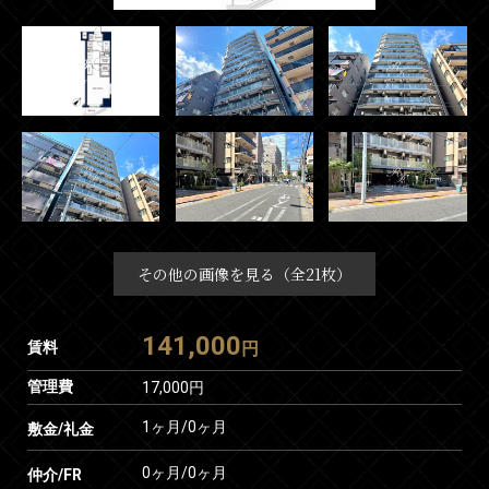
その他の画像を見る（全21枚）
141,000
賃料
円
管理費
17,000円
1ヶ月
/
0ヶ月
敷金/礼金
0ヶ月
/
0ヶ月
仲介/FR