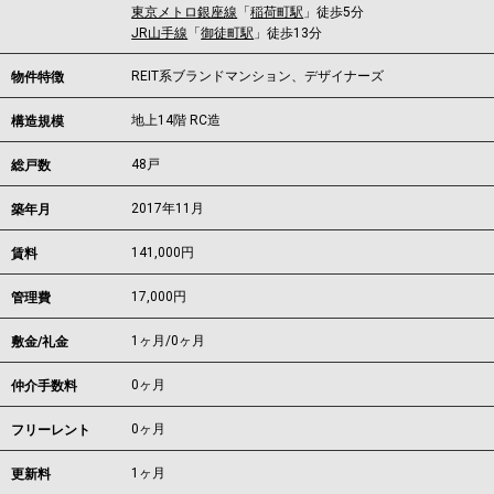
東京メトロ銀座線
「
稲荷町駅
」徒歩5分
JR山手線
「
御徒町駅
」徒歩13分
REIT系ブランドマンション、デザイナーズ
物件特徴
地上14階 RC造
構造規模
48戸
総戸数
2017年11月
築年月
141,000
円
賃料
17,000円
管理費
1ヶ月
/
0ヶ月
敷金/礼金
0ヶ月
仲介手数料
0ヶ月
フリーレント
1ヶ月
更新料