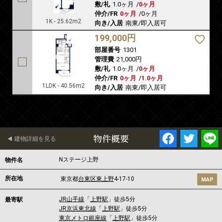
敷/礼
1.0ヶ月
/
0ヶ月
仲介/FR
0ヶ月
/
0ヶ月
1K - 25.62m2
向き/入居
南東/即入居可
199,000円
部屋番号
1301
管理費
21,000円
敷/礼
1.0ヶ月
/
0ヶ月
仲介/FR
0ヶ月
/
1.0ヶ月
1LDK - 40.56m2
向き/入居
南東/即入居可
物件概要
建物詳細を見る
Nステージ上野
物件名
所在地
東京都
台東区
東上野
4-17-10
MAP
JR山手線
「
上野駅
」徒歩5分
最寄駅
JR京浜東北線
「
上野駅
」徒歩5分
東京メトロ銀座線
「
上野駅
」徒歩5分