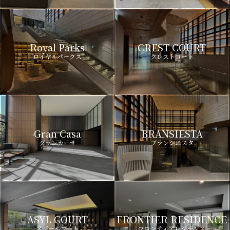
Royal Parks
CREST COURT
ロイヤルパークス
クレストコート
Gran Casa
BRANSIESTA
グランカーサ
ブランシエスタ
ASYL COURT
FRONTIER RESIDENCE
アジールコート
フロンティアレジデンス