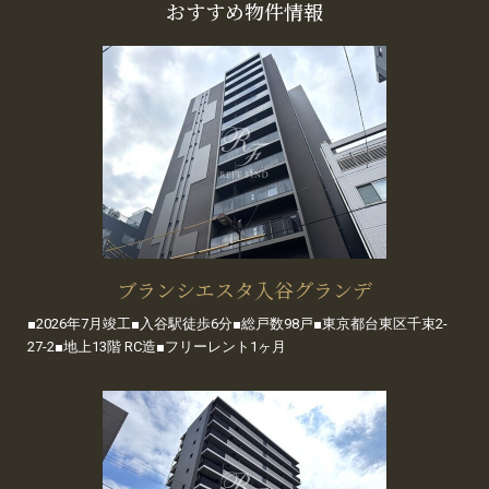
おすすめ物件情報
ブランシエスタ入谷グランデ
■2026年7月竣工■入谷駅徒歩6分■総戸数98戸■東京都台東区千束2-
27-2■地上13階 RC造■フリーレント1ヶ月