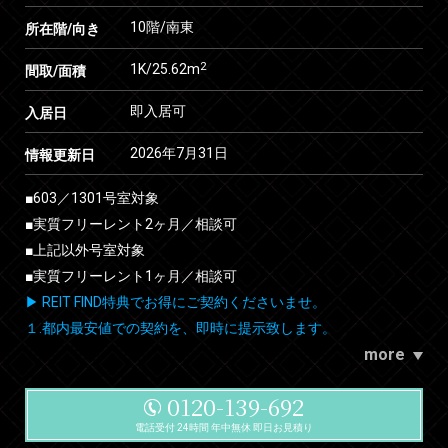
10階/南東
所在階/向き
2
1K/25.62m
間取/面積
即入居可
入居日
2026年7月31日
情報更新日
■603／1301号室対象
■実質フリーレント2ヶ月／相談可
■上記以外号室対象
■実質フリーレント1ヶ月／相談可
▶ REIT FIND特典でお得にご契約くださいませ。
１.都内最安値での契約を、即時に提示致します。
more
0120-139-692
電話受付 24時間 年中無休 即日お見積り