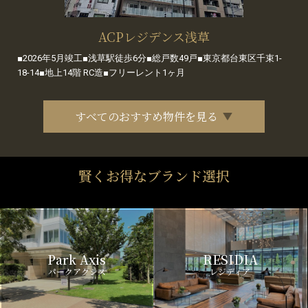
ACPレジデンス浅草
■2026年5月竣工■浅草駅徒歩6分■総戸数49戸■東京都台東区千束1-
18-14■地上14階 RC造■フリーレント1ヶ月
すべてのおすすめ物件を見る
賢くお得なブランド選択
Park Axis
RESIDIA
パークアクシス
レジディア