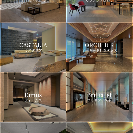
アーバネックス
ルフォンプログレ
CASTALIA
ORCHID R
カスタリア
オーキッドレジデンス
Dimus
Brillia ist
ディームス
ブリリアイスト