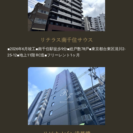
リテラス南千住サウス
■2026年6月竣工■南千住駅徒歩9分■総戸数78戸■東京都台東区清川2-
25-12■地上11階 RC造■フリーレント1ヶ月