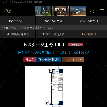
Nステージ上野 1004｜仲介料無料の賃貸情報
5大
週間／閲覧
フリーレント
キャンペーン
ランキング
検索
0
0
0
検討中リスト
保存した条件
最近見た物件
REIT FIND
Nステージ上野
1004
建物詳細を見る
空室一覧を見る
1名／閲覧済
Nステージ上野 1004
還元率UP
▶ 契約金のお得さ圧倒的。比べてみれば、REIT FIND
礼金0
仲介手数料無料
フリーレント