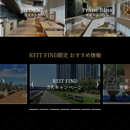
GEOENT
Prime Bliss
ジオエント
プライムブリス
REIT FIND限定 おすすめ情報
ND
リアルタイム
新
ペーン
更新一覧チェック