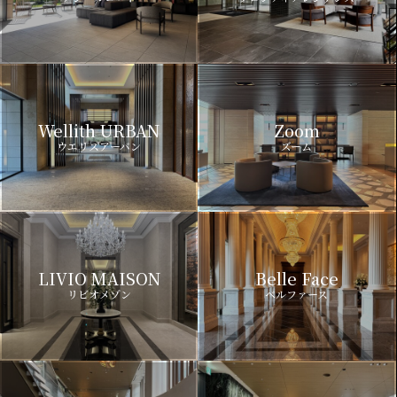
Wellith URBAN
Zoom
ウエリスアーバン
ズーム
LIVIO MAISON
Belle Face
リビオメゾン
ベルファース