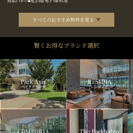
西原2-15-17■地上3階 地下1階 RC造
すべてのおすすめ物件を見る
賢くお得なブランド選択
Park Axis
RESIDIA
パークアクシス
レジディア
COMFORIA
The Parkhabio