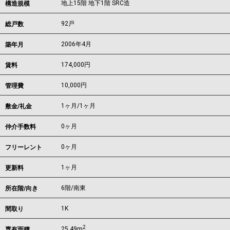
地上15階 地下1階 SRC造
構造規模
92戸
総戸数
2006年4月
築年月
174,000
円
賃料
10,000円
管理費
1ヶ月
/
1ヶ月
敷金/礼金
0ヶ月
仲介手数料
0ヶ月
フリーレント
1ヶ月
更新料
6階/南東
所在階/向き
1K
間取り
2
25.49m
専有面積