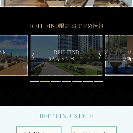
REIT FIND限定 おすすめ情報
ND
リアルタイム
新
ペーン
更新一覧チェック
REIT FIND
STYLE