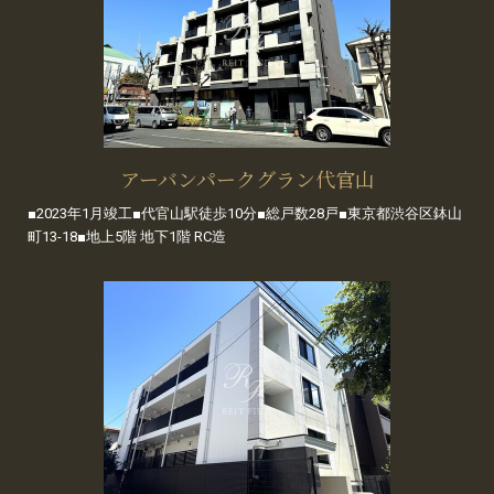
アーバンパークグラン代官山
■2023年1月竣工■代官山駅徒歩10分■総戸数28戸■東京都渋谷区鉢山
町13-18■地上5階 地下1階 RC造