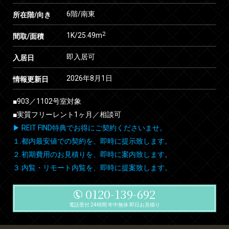
6階/南東
所在階/向き
2
1K/25.49m
間取/面積
即入居可
入居日
2026年8月1日
情報更新日
■903／1102号室対象
■実質フリーレント1ヶ月／相談可
▶ REIT FIND特典でお得にご契約くださいませ。
１.都内最安値での契約を、即時に提示致します。
２.初期費用のお見積りを、即時に案内致します。
３.内覧・リモート内覧を、即時に提案致します。
0120-139-692
電話受付 24時間 年中無休 即日お見積り