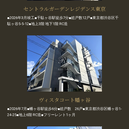
セントラルガーデンレジデンス東京
■2026年3月竣工■千駄ヶ谷駅徒歩7分■総戸数12戸■東京都渋谷区千
駄ヶ谷5-5-12■地上3階 地下1階 RC造
ヴィスタコート幡ヶ谷
■2026年7月■幡ヶ谷駅徒歩6分■総戸数 26戸■東京都渋谷区幡ヶ谷1-
24-25■地上6階 RC造■フリーレント1ヶ月