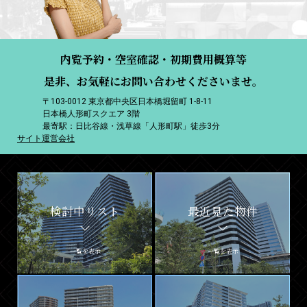
内覧予約・空室確認・初期費用概算等
是非、お気軽にお問い合わせくださいませ。
〒103-0012 東京都中央区日本橋堀留町 1-8-11
日本橋人形町スクエア 3階
最寄駅：日比谷線・浅草線「人形町駅」徒歩3分
サイト運営会社
検討中リスト
最近見た物件
一覧を表示
一覧を表示