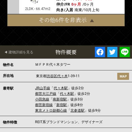
仲介/FR
0ヶ月
/
0ヶ月
2LDK - 66.47m2
向き/入居
南東/10月上旬
その他6件を非表示
物件概要
建物詳細を見る
ＭＦＰＲ代々木タワー
物件名
所在地
東京都
渋谷区
代々木
1-39-11
MAP
JR山手線
「
代々木駅
」徒歩2分
最寄駅
都営大江戸線
「
代々木駅
」徒歩2分
小田急線
「
南新宿駅
」徒歩3分
都営新宿線
「
新宿駅
」徒歩8分
東京メトロ副都心線
「
北参道駅
」徒歩9分
REIT系ブランドマンション、デザイナーズ
物件特徴