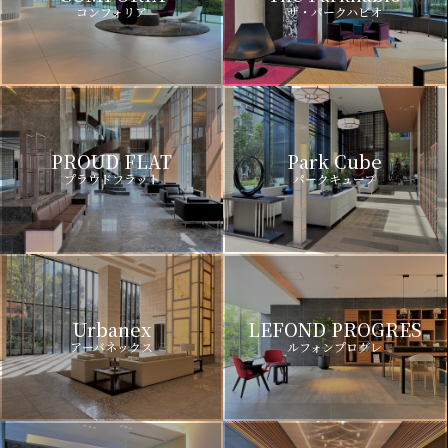
コンフォリア
ザ・パークハビオ
PROUD FLAT
Park Cube
プラウドフラット
パークキューブ
Urbanex
LEFOND PROGRES
アーバネックス
ルフォンプログレ