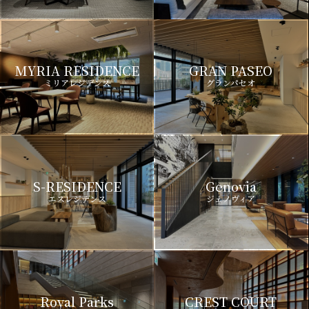
MYRIA RESIDENCE
GRAN PASEO
ミリアレジデンス
グランパセオ
S-RESIDENCE
Genovia
エスレジデンス
ジェノヴィア
Royal Parks
CREST COURT