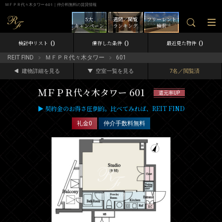
ＭＦＰＲ代々木タワー 601｜仲介料無料の賃貸情報
5大
週間／閲覧
フリーレント
キャンペーン
ランキング
検索
0
0
0
検討中リスト
保存した条件
最近見た物件
REIT FIND
ＭＦＰＲ代々木タワー
601
建物詳細を見る
空室一覧を見る
7名／閲覧済
ＭＦＰＲ代々木タワー 601
還元率UP
▶ 契約金のお得さ圧倒的。比べてみれば、REIT FIND
礼金0
仲介手数料無料