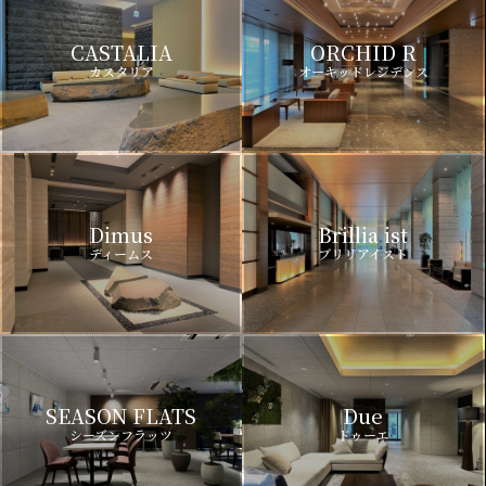
CASTALIA
ORCHID R
カスタリア
オーキッドレジデンス
Dimus
Brillia ist
ディームス
ブリリアイスト
SEASON FLATS
Due
シーズンフラッツ
ドゥーエ