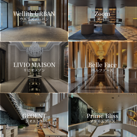
Wellith URBAN
Zoom
ウエリスアーバン
ズーム
LIVIO MAISON
Belle Face
リビオメゾン
ベルファース
GEOENT
Prime Bliss
ジオエント
プライムブリス