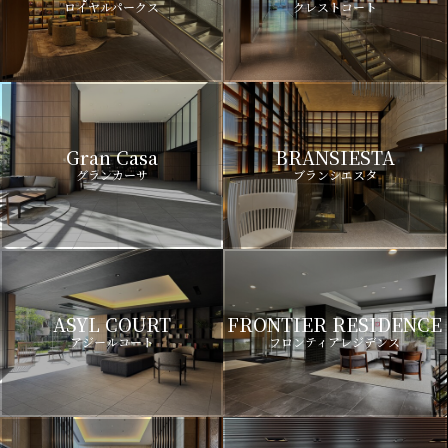
ロイヤルパークス
クレストコート
Gran Casa
BRANSIESTA
グランカーサ
ブランシエスタ
ASYL COURT
FRONTIER RESIDENCE
アジールコート
フロンティアレジデンス