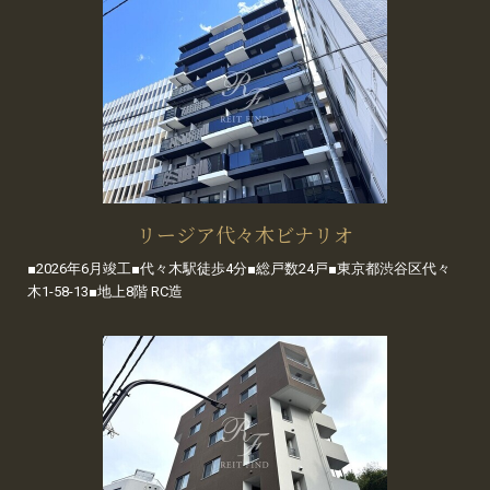
リージア代々木ビナリオ
■2026年6月竣工■代々木駅徒歩4分■総戸数24戸■東京都渋谷区代々
木1-58-13■地上8階 RC造