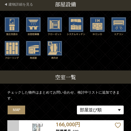
部屋設備
建物詳細を見る
空室一覧
チェックした物件はまとめてお問い合わせ、検討中リストに追加できま
す。
MAP
MAP
MAP
MAP
MAP
MAP
MAP
MAP
MAP
MAP
MAP
166,000円