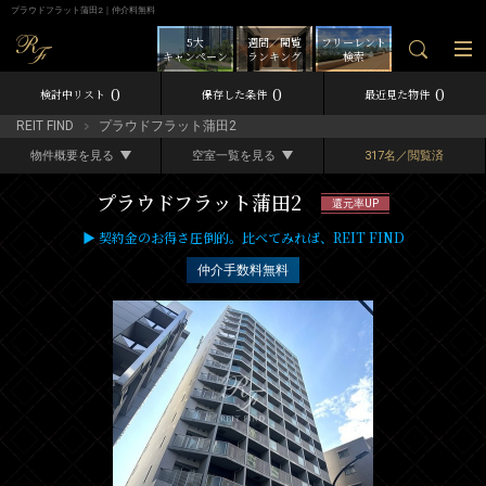
プラウドフラット蒲田2｜仲介料無料
5大
週間／閲覧
フリーレント
キャンペーン
ランキング
検索
0
0
0
検討中リスト
保存した条件
最近見た物件
REIT FIND
プラウドフラット蒲田2
物件概要を見る
空室一覧を見る
317名／閲覧済
プラウドフラット蒲田2
還元率UP
▶ 契約金のお得さ圧倒的。比べてみれば、REIT FIND
仲介手数料無料