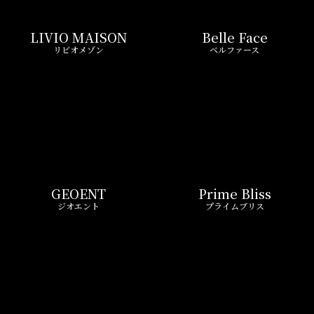
REIT FIND限定 おすすめ情報
ND
リアルタイム
新
ペーン
更新一覧チェック
REIT FIND
STYLE
仲介手数料0円～
初期費用お問い合わせ
賢い選択で
気になる物件を
お得に契約
5分以内で回答