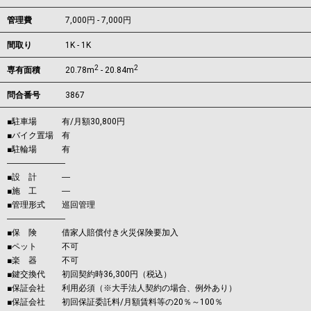
管理費
7,000円 - 7,000円
間取り
1K - 1K
2
2
専有面積
20.78m
- 20.84m
問合番号
3867
■駐車場 有/月額30,800円
■バイク置場 有
■駐輪場 有
―――――――
■設 計 ―
■施 工 ―
■管理形式 巡回管理
―――――――
■保 険 借家人賠償付き火災保険要加入
■ペット 不可
■楽 器 不可
■鍵交換代 初回契約時36,300円（税込）
■保証会社 利用必須（※大手法人契約の場合、例外あり）
■保証会社 初回保証委託料/月額賃料等の20％～100％