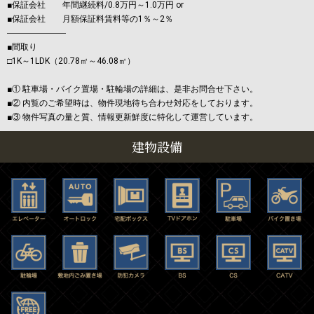
■保証会社 年間継続料/0.8万円～1.0万円 or
■保証会社 月額保証料賃料等の1％～2％
―――――――
■間取り
□1K～1LDK（20.78㎡～46.08㎡）
■① 駐車場・バイク置場・駐輪場の詳細は、是非お問合せ下さい。
■② 内覧のご希望時は、物件現地待ち合わせ対応をしております。
■③ 物件写真の量と質、情報更新鮮度に特化して運営しています。
建物設備