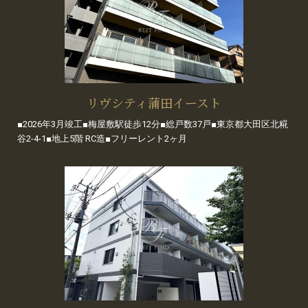
リヴシティ蒲田イースト
■2026年3月竣工■梅屋敷駅徒歩12分■総戸数37戸■東京都大田区北糀
谷2-4-1■地上5階 RC造■フリーレント2ヶ月