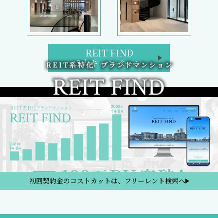
REIT FIND トップページ
ブランドマンション検索
区検索
路線・駅検索
REIT FIND 5大キャンペーン
週間／閲覧ランキング
フリーレント検索
新着部屋一覧
新築マンション一覧
2日以内の新着、条件改定物件
検討中リスト
プライバシーポリシー
金融商品の販売に関して
REIT FINDからのお知らせ
サイトマップ
お問い合わせ
サイト運営会社