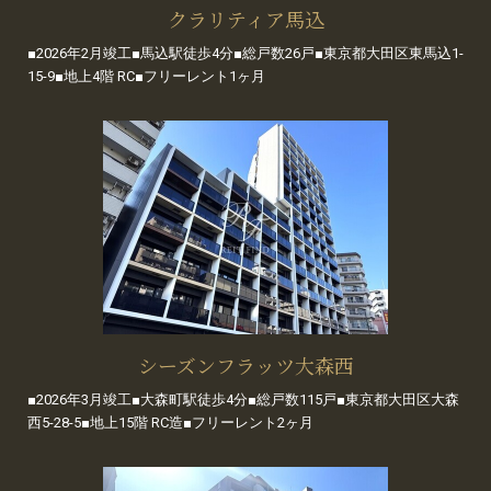
クラリティア馬込
■2026年2月竣工■馬込駅徒歩4分■総戸数26戸■東京都大田区東馬込1-
15-9■地上4階 RC■フリーレント1ヶ月
シーズンフラッツ大森西
■2026年3月竣工■大森町駅徒歩4分■総戸数115戸■東京都大田区大森
西5-28-5■地上15階 RC造■フリーレント2ヶ月