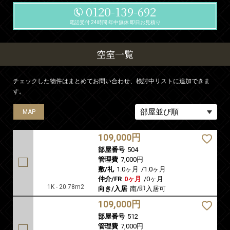
0120-139-692
電話受付 24時間 年中無休 即日お見積り
空室一覧
チェックした物件はまとめてお問い合わせ、検討中リストに追加できま
す。
MAP
MAP
MAP
MAP
MAP
109,000円
部屋番号
504
管理費
7,000円
敷/礼
1.0ヶ月
/
1.0ヶ月
仲介/FR
0ヶ月
/
0ヶ月
1K - 20.78m2
向き/入居
南/即入居可
109,000円
部屋番号
512
管理費
7,000円