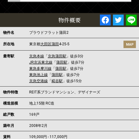
物件概要
物件名
プラウドフラット蒲田2
所在地
東京都
大田区
蒲田
4-25-5
MAP
最寄駅
京急本線
「
京急蒲田駅
」徒歩3分
JR京浜東北線
「
蒲田駅
」徒歩7分
東急多摩川線
「
蒲田駅
」徒歩7分
東急池上線
「
蒲田駅
」徒歩7分
京急空港線
「
糀谷駅
」徒歩15分
物件特徴
REIT系ブランドマンション、デザイナーズ
構造規模
地上15階 RC造
総戸数
169戸
築年月
2008年2月
賃料
109,000円 - 117,000円