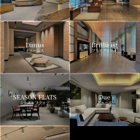
Dimus
Brillia ist
ディームス
ブリリアイスト
SEASON FLATS
Due
シーズンフラッツ
ドゥーエ