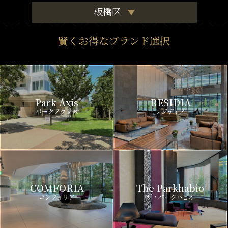
板橋区
賢くお得なブランド選択
Park Axis
RESIDIA
パークアクシス
レジディア
COMFORIA
The Parkhabio
コンフォリア
ザ・パークハビオ