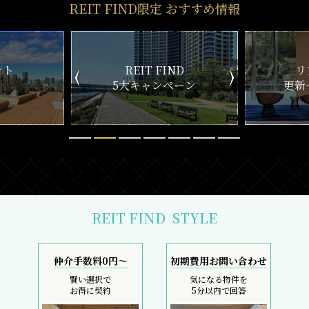
おとり物件なし
リモート内覧対応
物件情報の更新鮮度は
遠方にて内覧できずとも
検索サイトでは高水準
しっかりサポート
採寸サービス
スマホで完結
申込後は当社スタッフが
内覧現地待ち合わせ
お部屋を採寸致します
SMS・LINEで対応