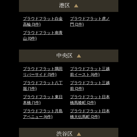
港区
プラウドフラット白金
プラウドフラット虎ノ
高輪
(3件)
門
(2件)
プラウドフラット南青
山
(0件)
中央区
プラウドフラット隅田
プラウドフラット三越
リバーサイド
(5件)
前イースト
(6件)
プラウドフラット八丁
プラウドフラット三越
堀
(1件)
前
(2件)
プラウドフラット東日
プラウドフラット日本
本橋
(1件)
橋馬喰町
(2件)
プラウドフラット月島
プラウドフラット日本
アベニュー
(6件)
橋大伝馬町
(2件)
渋谷区