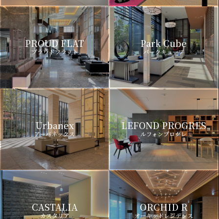
PROUD FLAT
Park Cube
プラウドフラット
パークキューブ
Urbanex
LEFOND PROGRES
アーバネックス
ルフォンプログレ
CASTALIA
ORCHID R
カスタリア
オーキッドレジデンス