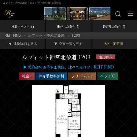
ルフィット神宮北参道 1203｜仲介料無料の賃貸情報
5大
週間／閲覧
フリーレント
キャンペーン
ランキング
検索
0
0
0
検討中リスト
保存した条件
最近見た物件
REIT FIND
ルフィット神宮北参道
1203
建物詳細を見る
空室一覧を見る
8名／閲覧済
ルフィット神宮北参道 1203
還元率UP
▶ 契約金のお得さ圧倒的。比べてみれば、REIT FIND
礼金0
仲介手数料無料
フリーレント
ペット可