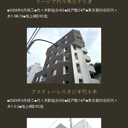
リージア代々木ビナリオ
■2026年6月竣工■代々木駅徒歩4分■総戸数24戸■東京都渋谷区代々
木1-58-13■地上8階 RC造
アスティーレスタジオ代々木
■2026年5月竣工■代々木駅徒歩5分■総戸数14戸■東京都渋谷区代々
木1-2-2■地上8階 RC造