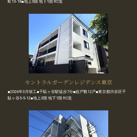
町13-18■地上5階 地下1階 RC造
セントラルガーデンレジデンス東京
■2026年3月竣工■千駄ヶ谷駅徒歩7分■総戸数12戸■東京都渋谷区千
駄ヶ谷5-5-12■地上3階 地下1階 RC造