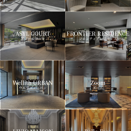
ASYL COURT
FRONTIER RESIDENCE
アジールコート
フロンティアレジデンス
Wellith URBAN
Zoom
ウエリスアーバン
ズーム