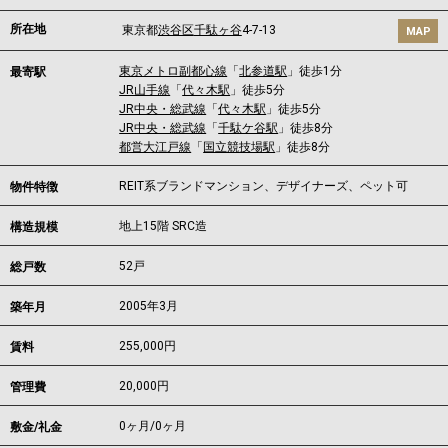
所在地
東京都
渋谷区
千駄ヶ谷
4-7-13
MAP
東京メトロ副都心線
「
北参道駅
」徒歩1分
最寄駅
JR山手線
「
代々木駅
」徒歩5分
JR中央・総武線
「
代々木駅
」徒歩5分
JR中央・総武線
「
千駄ケ谷駅
」徒歩8分
都営大江戸線
「
国立競技場駅
」徒歩8分
REIT系ブランドマンション、デザイナーズ、ペット可
物件特徴
地上15階 SRC造
構造規模
52戸
総戸数
2005年3月
築年月
255,000
円
賃料
20,000円
管理費
0ヶ月
/
0ヶ月
敷金/礼金