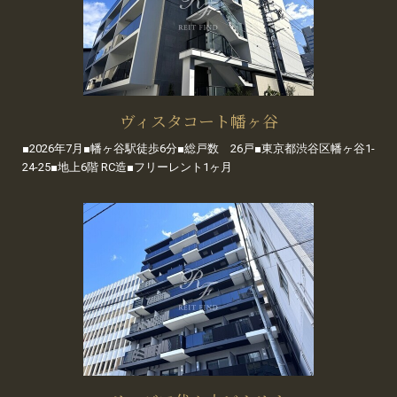
ヴィスタコート幡ヶ谷
■2026年7月■幡ヶ谷駅徒歩6分■総戸数 26戸■東京都渋谷区幡ヶ谷1-
24-25■地上6階 RC造■フリーレント1ヶ月