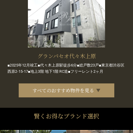
グランパセオ代々木上原
■2025年12月竣工■代々木上原駅徒歩6分■総戸数23戸■東京都渋谷区
西原2-15-17■地上3階 地下1階 RC造■フリーレント2ヶ月
すべてのおすすめ物件を見る
賢くお得なブランド選択