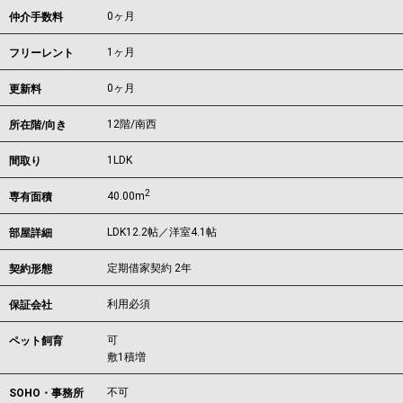
0ヶ月
仲介手数料
1ヶ月
フリーレント
0ヶ月
更新料
12階/南西
所在階/向き
1LDK
間取り
2
40.00m
専有面積
LDK12.2帖／洋室4.1帖
部屋詳細
定期借家契約 2年
契約形態
利用必須
保証会社
可
ペット飼育
敷1積増
不可
SOHO・事務所