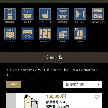
空室一覧
チェックした物件はまとめてお問い合わせ、検討中リストに追加できま
す。
MAP
MAP
MAP
MAP
MAP
MAP
160,000円
部屋番号
504
管理費
10,000円