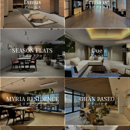
Dimus
Brillia ist
ディームス
ブリリアイスト
SEASON FLATS
Due
シーズンフラッツ
ドゥーエ
MYRIA RESIDENCE
GRAN PASEO
ミリアレジデンス
グランパセオ