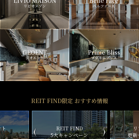
LIVIO MAISON
Belle Face
リビオメゾン
ベルファース
GEOENT
Prime Bliss
ジオエント
プライムブリス
REIT FIND限定 おすすめ情報
ND
リアルタイム
新
ペーン
更新一覧チェック