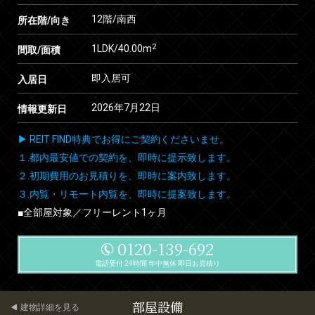
12階/南西
所在階/向き
2
1LDK/40.00m
間取/面積
即入居可
入居日
2026年7月22日
情報更新日
▶ REIT FIND特典でお得にご契約くださいませ。
１.都内最安値での契約を、即時に提示致します。
２.初期費用のお見積りを、即時に案内致します。
３.内覧・リモート内覧を、即時に提案致します。
■全部屋対象／フリーレント1ヶ月
0120-139-692
電話受付 24時間 年中無休 即日お見積り
部屋設備
建物詳細を見る