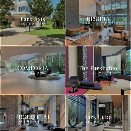
Park Axis
RESIDIA
パークアクシス
レジディア
COMFORIA
The Parkhabio
コンフォリア
ザ・パークハビオ
PROUD FLAT
Park Cube
プラウドフラット
パークキューブ