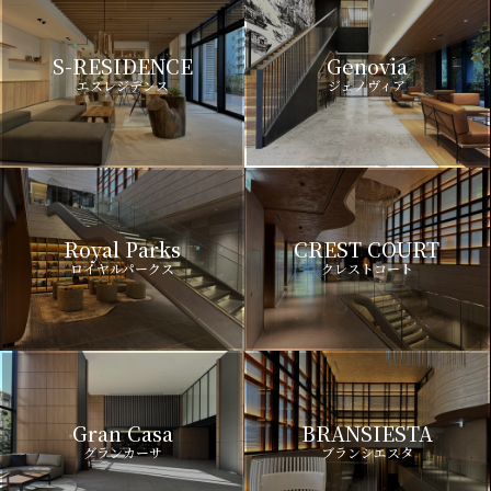
S-RESIDENCE
Genovia
エスレジデンス
ジェノヴィア
Royal Parks
CREST COURT
ロイヤルパークス
クレストコート
Gran Casa
BRANSIESTA
グランカーサ
ブランシエスタ