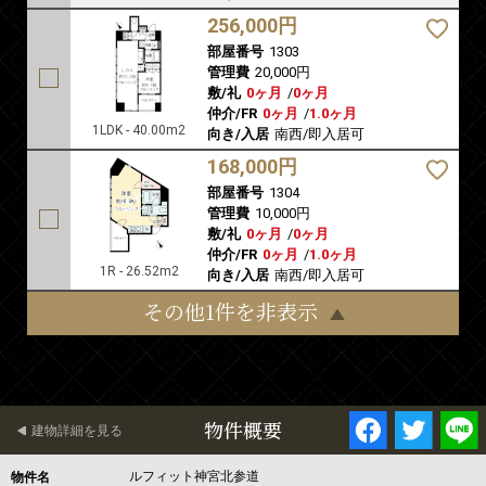
256,000円
部屋番号
1303
管理費
20,000円
敷/礼
0ヶ月
/
0ヶ月
仲介/FR
0ヶ月
/
1.0ヶ月
1LDK - 40.00m2
向き/入居
南西/即入居可
168,000円
部屋番号
1304
管理費
10,000円
敷/礼
0ヶ月
/
0ヶ月
仲介/FR
0ヶ月
/
1.0ヶ月
1R - 26.52m2
向き/入居
南西/即入居可
その他1件を非表示
物件概要
建物詳細を見る
ルフィット神宮北参道
物件名