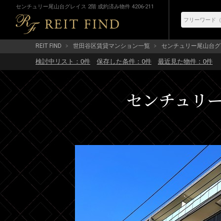
センチュリー尾山台グレイス 2階 成約済み物件 4206-211
REIT FIND
世田谷区賃貸マンション一覧
センチュリー尾山台グ
検討中リスト：
0
件
保存した条件：
0
件
最近見た物件：
0
件
センチュリー尾