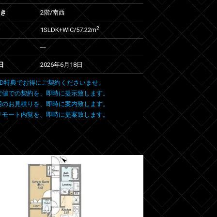
向き
2階/南西
2
1SLDK+WIC/57.22m
---
日
2026年6月18日
 FIND特典でお得にご契約くださいませ。
安値での契約を、即時に提示致します。
用のお見積りを、即時に案内致します。
リモート内覧を、即時に提案致します。