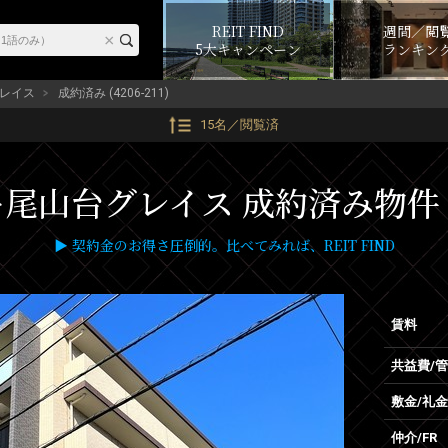
REIT FIND
週間／閲
5大キャンペーン
ランキン
レイス
成約済み (4206-211)
15名／閲覧済
山台グレイス 成約済み物件 (42
▶ 契約金のお得さ圧倒的。比べてみれば、REIT FIND
賃料
共益費/
敷金/礼金
仲介/FR