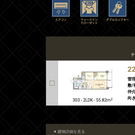
チ
2
管
敷/
仲介
向き
2
303 - 2LDK - 55.82m
建物詳細を見る