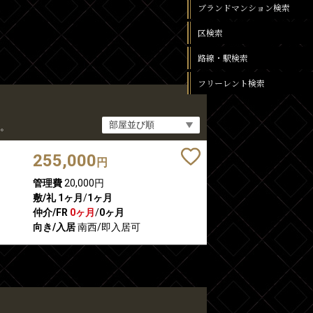
ブランドマンション検索
区検索
路線・駅検索
フリーレント検索
。
255,000
円
管理費
20,000円
敷/礼
1ヶ月
/
1ヶ月
仲介/FR
0ヶ月
/
0ヶ月
向き/入居
南西/即入居可