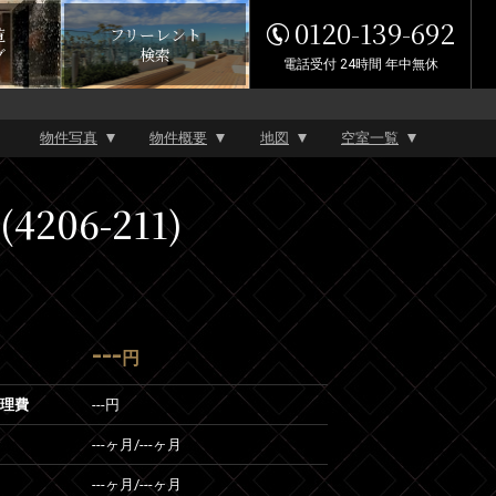
0120-139-692
覧
フリーレント
グ
検索
電話受付 24時間 年中無休
物件写真
物件概要
地図
空室一覧
06-211)
---
円
管理費
---円
---ヶ月
/
---ヶ月
---ヶ月
/
---ヶ月