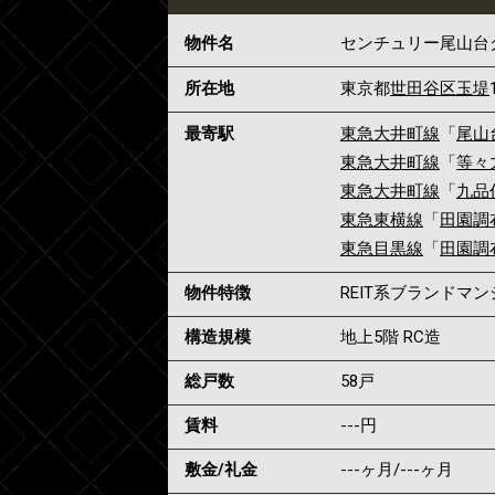
物件名
センチュリー尾山台
所在地
東京都
世田谷区
玉堤
最寄駅
東急大井町線
「
尾山
東急大井町線
「
等々
東急大井町線
「
九品
東急東横線
「
田園調
東急目黒線
「
田園調
物件特徴
REIT系ブランドマ
構造規模
地上5階 RC造
総戸数
58戸
賃料
---
円
敷金/礼金
---ヶ月
/
---ヶ月