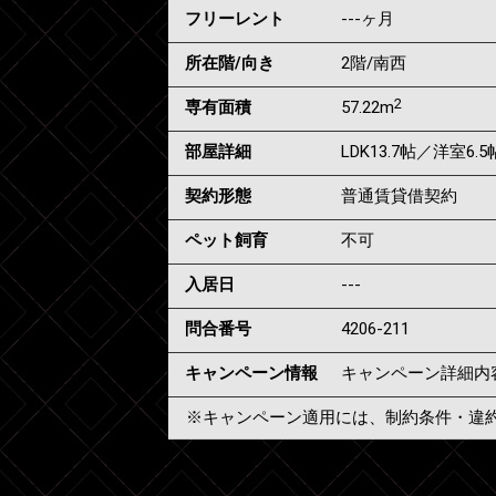
フリーレント
---ヶ月
所在階/向き
2階/南西
2
専有面積
57.22m
部屋詳細
LDK13.7帖／洋室6
契約形態
普通賃貸借契約
ペット飼育
不可
入居日
---
問合番号
4206-211
キャンペーン情報
キャンペーン詳細内
※キャンペーン適用には、制約条件・違