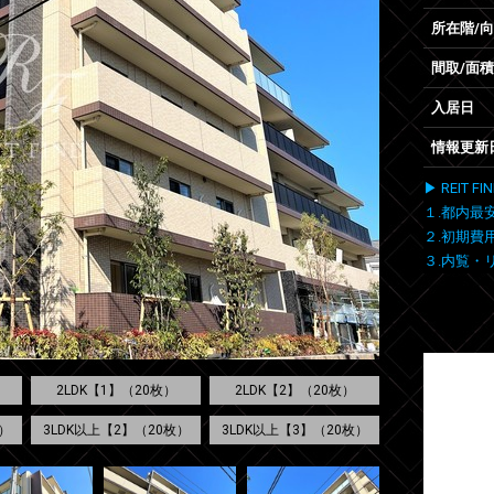
所在階/
間取/面積
入居日
情報更新
▶ REIT
１.都内最
２.初期費
３.内覧・
2LDK【1】（20枚）
2LDK【2】（20枚）
）
3LDK以上【2】（20枚）
3LDK以上【3】（20枚）