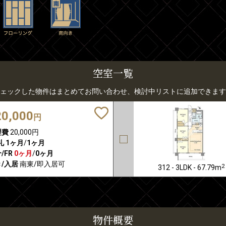
空室一覧
ェックした物件はまとめてお問い合わせ、検討中リストに追加できます
20,000
円
理費
20,000円
礼
1ヶ月
/
1ヶ月
/FR
0ヶ月
/
0ヶ月
/入居
南東/即入居可
2
312 - 3LDK - 67.79m
物件概要