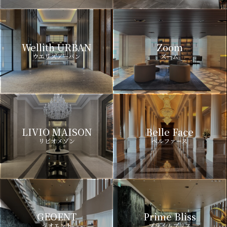
Wellith URBAN
Zoom
ウエリスアーバン
ズーム
LIVIO MAISON
Belle Face
リビオメゾン
ベルファース
GEOENT
Prime Bliss
ジオエント
プライムブリス