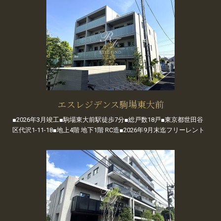
エスレジデンス駒場東大前
■2026年3月竣工■駒場東大前駅徒歩7分■総戸数18戸■東京都世田谷
区代沢1-11-18■地上4階 地下1階 RC造■2026年9月末迄フリーレント