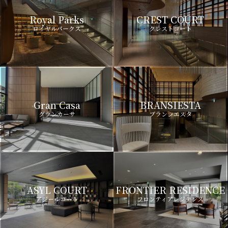
Royal Parks
CREST COURT
ロイヤルパークス
クレストコート
Gran Casa
BRANSIESTA
グランカーサ
ブランシエスタ
ASYL COURT
FRONTIER RESIDENCE
アジールコート
フロンティアレジデンス