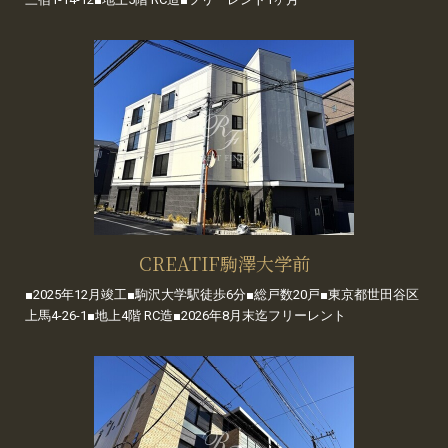
CREATIF駒澤大学前
■2025年12月竣工■駒沢大学駅徒歩6分■総戸数20戸■東京都世田谷区
上馬4-26-1■地上4階 RC造■2026年8月末迄フリーレント