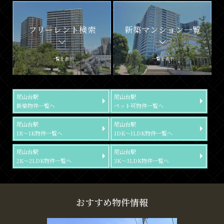
フリーレント検索
新築マンション一覧
一覧を表示
一覧を表示
尾山台駅
尾山台駅
新築物件一覧へ
ペット可物件一覧へ
尾山台駅
尾山台駅
1R～1K物件一覧へ
1DK～1LDK物件一覧へ
尾山台駅
尾山台駅
2K～2LDK物件一覧へ
3K～3LDK物件一覧へ
おすすめ物件情報