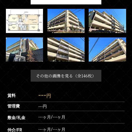
その他の画像を見る（全146枚）
---
賃料
円
管理費
---円
---ヶ月
/
---ヶ月
敷金/礼金
---ヶ月
/
---ヶ月
仲介/FR