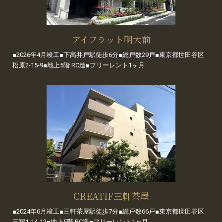
アイフラット明大前
■2026年4月竣工■下高井戸駅徒歩6分■総戸数29戸■東京都世田谷区
松原2-15-9■地上5階 RC造■フリーレント1ヶ月
CREATIF三軒茶屋
■2024年6月竣工■三軒茶屋駅徒歩7分■総戸数66戸■東京都世田谷区
三宿1-14-12■地上5階 RC造■フリーレント1ヶ月