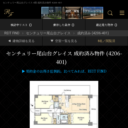
センチュリー尾山台グレイス 4階 成約済み物件 4206-401
5大
週間／閲覧
フリーレント
キャンペーン
ランキング
検索
0
0
0
検討中リスト
保存した条件
最近見た物件
REIT FIND
センチュリー尾山台グレイス
成約済み (4206-401)
建物詳細を見る
空室一覧を見る
8名／閲覧済
センチュリー尾山台グレイス 成約済み物件 (4206-
401)
▶ 契約金のお得さ圧倒的。比べてみれば、REIT FIND