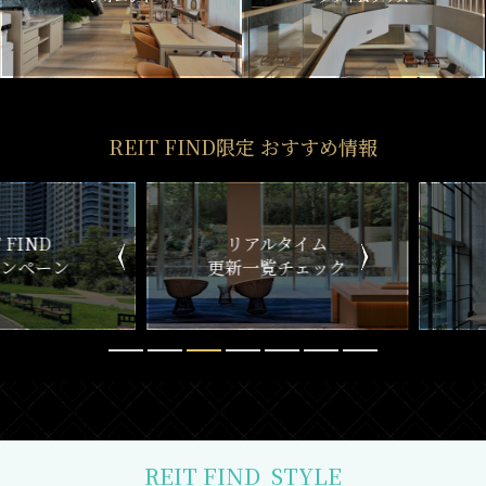
REIT FIND限定 おすすめ情報
ND
リアルタイム
新
ペーン
更新一覧チェック
REIT FIND
STYLE