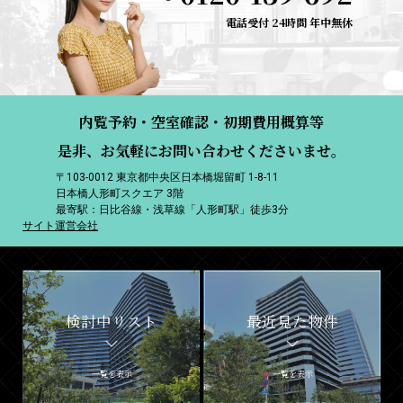
電話受付 24時間 年中無休
内覧予約・空室確認・初期費用概算等
是非、お気軽にお問い合わせくださいませ。
〒103-0012 東京都中央区日本橋堀留町 1-8-11
日本橋人形町スクエア 3階
最寄駅：日比谷線・浅草線「人形町駅」徒歩3分
サイト運営会社
検討中リスト
最近見た物件
一覧を表示
一覧を表示