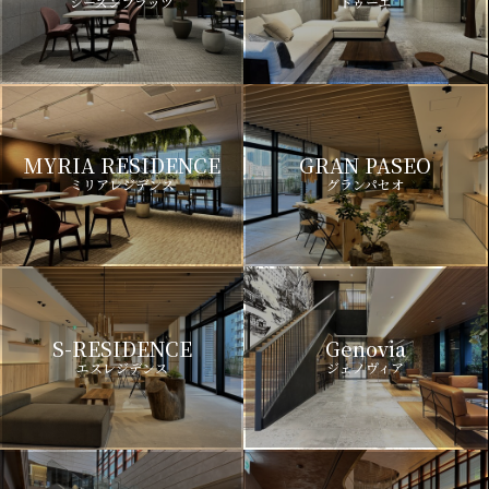
シーズンフラッツ
ドゥーエ
MYRIA RESIDENCE
GRAN PASEO
ミリアレジデンス
グランパセオ
S-RESIDENCE
Genovia
エスレジデンス
ジェノヴィア