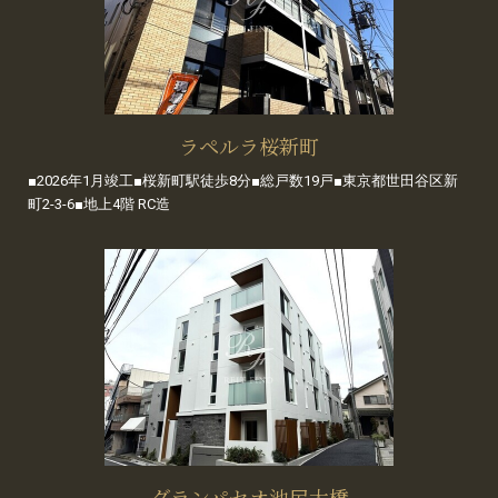
ラペルラ桜新町
■2026年1月竣工■桜新町駅徒歩8分■総戸数19戸■東京都世田谷区新
町2-3-6■地上4階 RC造
グランパセオ池尻大橋