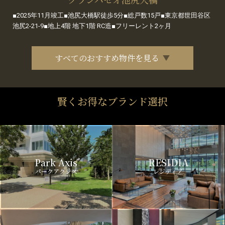
■2025年11月竣工■池尻大橋駅徒歩5分■総戸数15戸■東京都世田谷区
池尻2-21-9■地上4階 地下1階 RC造■フリーレント2ヶ月
すべてのおすすめ物件を見る
賢くお得なブランド選択
Park Axis
RESIDIA
パークアクシス
レジディア