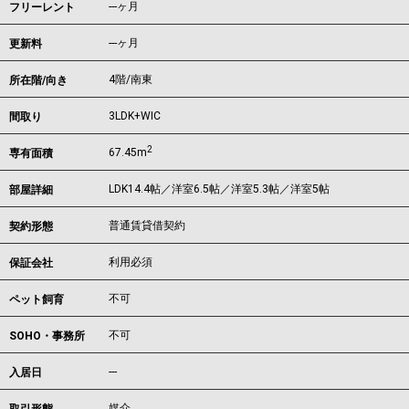
---ヶ月
フリーレント
---ヶ月
更新料
4階/南東
所在階/向き
3LDK+WIC
間取り
2
67.45m
専有面積
LDK14.4帖／洋室6.5帖／洋室5.3帖／洋室5帖
部屋詳細
普通賃貸借契約
契約形態
利用必須
保証会社
不可
ペット飼育
不可
SOHO・事務所
---
入居日
媒介