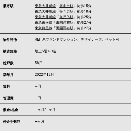
東急大井町線
「
尾山台駅
」徒歩15分
最寄駅
東急大井町線
「
等々力駅
」徒歩18分
東急大井町線
「
九品仏駅
」徒歩25分
東急東横線
「
田園調布駅
」徒歩27分
東急目黒線
「
田園調布駅
」徒歩27分
REIT系ブランドマンション、デザイナーズ、ペット可
物件特徴
地上5階 RC造
構造規模
58戸
総戸数
2022年12月
築年月
---
円
賃料
---円
管理費
---ヶ月
/
---ヶ月
敷金/礼金
---ヶ月
仲介手数料