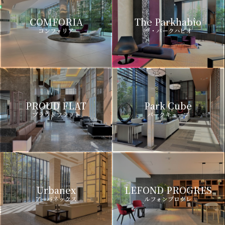
COMFORIA
The Parkhabio
コンフォリア
ザ・パークハビオ
PROUD FLAT
Park Cube
プラウドフラット
パークキューブ
Urbanex
LEFOND PROGRES
アーバネックス
ルフォンプログレ