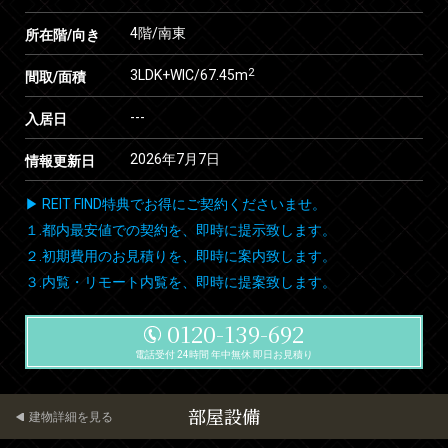
4階/南東
所在階/向き
2
3LDK+WIC/67.45m
間取/面積
---
入居日
2026年7月7日
情報更新日
▶ REIT FIND特典でお得にご契約くださいませ。
１.都内最安値での契約を、即時に提示致します。
２.初期費用のお見積りを、即時に案内致します。
３.内覧・リモート内覧を、即時に提案致します。
0120-139-692
電話受付 24時間 年中無休 即日お見積り
部屋設備
建物詳細を見る