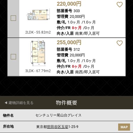
220,000円
部屋番号
303
管理費
20,000円
敷/礼
1.0ヶ月
/
1.0ヶ月
仲介/FR
0ヶ月
/
0ヶ月
2LDK - 55.82m2
向き/入居
南東/即入居可
255,000円
部屋番号
312
管理費
20,000円
敷/礼
1.0ヶ月
/
1.0ヶ月
仲介/FR
0ヶ月
/
0ヶ月
3LDK - 67.79m2
向き/入居
南西/即入居可
物件概要
建物詳細を見る
センチュリー尾山台グレイス
物件名
所在地
東京都
世田谷区
玉堤
1-25-9
MAP