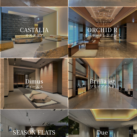
CASTALIA
ORCHID R
カスタリア
オーキッドレジデンス
Dimus
Brillia ist
ディームス
ブリリアイスト
SEASON FLATS
Due