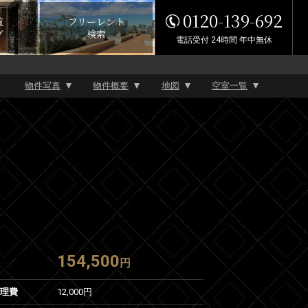
0120-139-692
覧
フリーレント
グ
検索
電話受付 24時間 年中無休
物件写真
物件概要
地図
空室一覧
154,500
円
管理費
12,000円