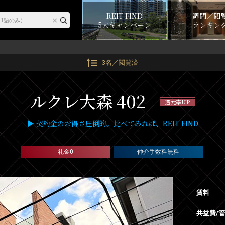
REIT FIND
週間／閲
5大キャンペーン
ランキン
3名／閲覧済
ルクレ大森 402
還元率UP
▶ 契約金のお得さ圧倒的。比べてみれば、REIT FIND
礼金0
仲介手数料無料
賃料
共益費/