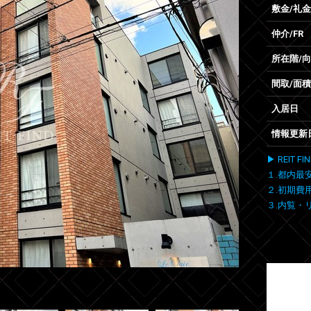
敷金/礼金
仲介/FR
所在階/
間取/面積
入居日
情報更新
▶ REIT
１.都内最
２.初期費
３.内覧・