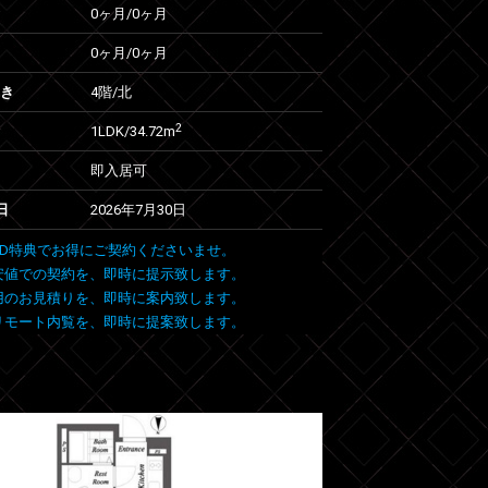
0ヶ月
/
0ヶ月
0ヶ月
/
0ヶ月
向き
4階/北
2
1LDK/34.72m
即入居可
日
2026年7月30日
 FIND特典でお得にご契約くださいませ。
安値での契約を、即時に提示致します。
用のお見積りを、即時に案内致します。
リモート内覧を、即時に提案致します。