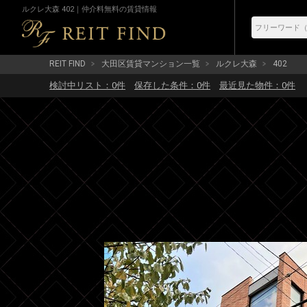
ルクレ大森 402｜仲介料無料の賃貸情報
REIT FIND
大田区賃貸マンション一覧
ルクレ大森
402
検討中リスト：
0
件
保存した条件：
0
件
最近見た物件：
0
件