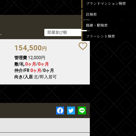
ブランドマンション検索
区検索
路線・駅検索
。
フリーレント検索
154,500
円
管理費
12,000円
敷/礼
0ヶ月
/
0ヶ月
仲介/FR
0ヶ月
/
0ヶ月
向き/入居
北/即入居可