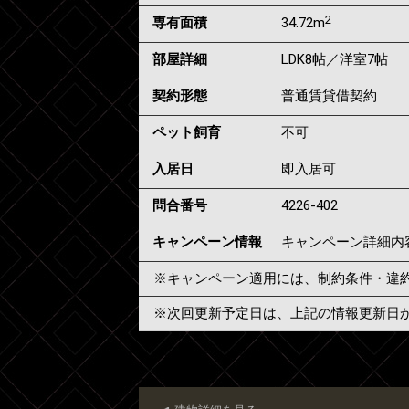
2
専有面積
34.72m
部屋詳細
LDK8帖／洋室7帖
契約形態
普通賃貸借契約
ペット飼育
不可
入居日
即入居可
問合番号
4226-402
キャンペーン情報
キャンペーン詳細内
※キャンペーン適用には、制約条件・違
※次回更新予定日は、上記の情報更新日