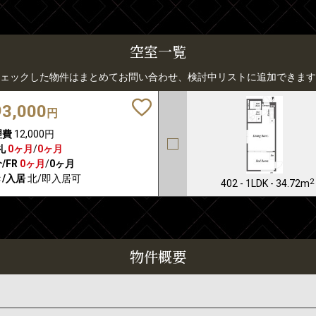
空室一覧
ェックした物件はまとめてお問い合わせ、検討中リストに追加できます
93,000
円
理費
12,000円
礼
0ヶ月
/
0ヶ月
/FR
0ヶ月
/
0ヶ月
/入居
北/即入居可
2
402 - 1LDK - 34.72m
物件概要