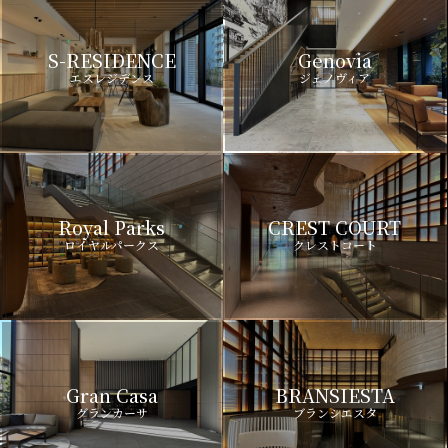
S-RESIDENCE
Genovia
エスレジデンス
ジェノヴィア
Royal Parks
CREST COURT
ロイヤルパークス
クレストコート
Gran Casa
BRANSIESTA
グランカーサ
ブランシエスタ