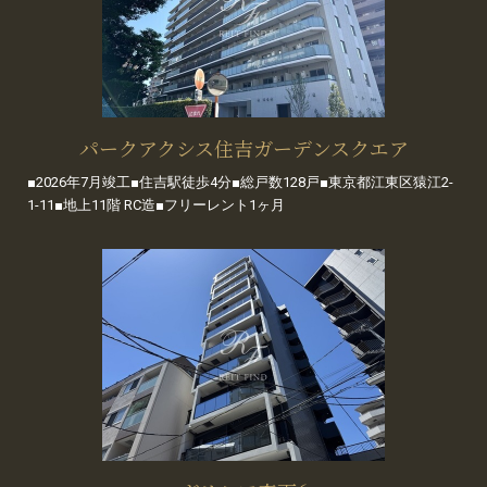
パークアクシス住吉ガーデンスクエア
■2026年7月竣工■住吉駅徒歩4分■総戸数128戸■東京都江東区猿江2-
1-11■地上11階 RC造■フリーレント1ヶ月