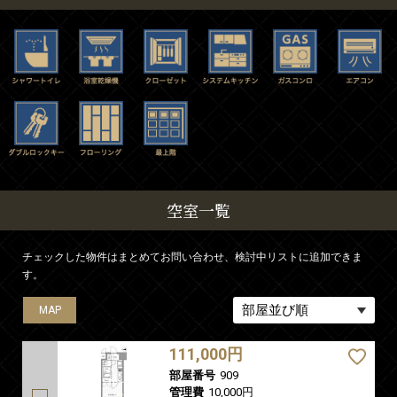
空室一覧
チェックした物件はまとめてお問い合わせ、検討中リストに追加できま
す。
MAP
MAP
MAP
111,000円
部屋番号
909
管理費
10,000円