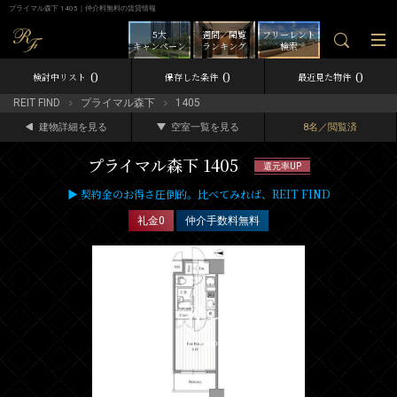
プライマル森下 1405｜仲介料無料の賃貸情報
5大
週間／閲覧
フリーレント
キャンペーン
ランキング
検索
0
0
0
検討中リスト
保存した条件
最近見た物件
REIT FIND
プライマル森下
1405
建物詳細を見る
空室一覧を見る
8名／閲覧済
プライマル森下 1405
還元率UP
▶ 契約金のお得さ圧倒的。比べてみれば、REIT FIND
礼金0
仲介手数料無料