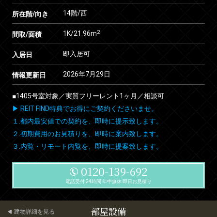
14階/西
所在階/向き
2
1K/21.96m
間取/面積
即入居可
入居日
2026年7月29日
情報更新日
■1405号室対象／実質フリーレント1ヶ月／相談可
▶ REIT FIND特典でお得にご契約くださいませ。
１.都内最安値での契約を、即時に提示致します。
２.初期費用のお見積りを、即時に案内致します。
３.内覧・リモート内覧を、即時に提案致します。
0120-139-692
電話受付 24時間 年中無休 即日お見積り
部屋設備
建物詳細を見る