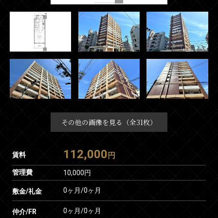
その他の画像を見る（全31枚）
112,000
賃料
円
管理費
10,000円
0ヶ月
/
0ヶ月
敷金/礼金
0ヶ月
/
0ヶ月
仲介/FR