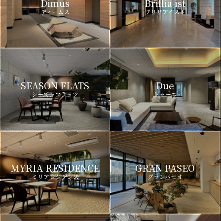
Dimus
Brillia ist
ディームス
ブリリアイスト
SEASON FLATS
Due
シーズンフラッツ
ドゥーエ
MYRIA RESIDENCE
GRAN PASEO
ミリアレジデンス
グランパセオ