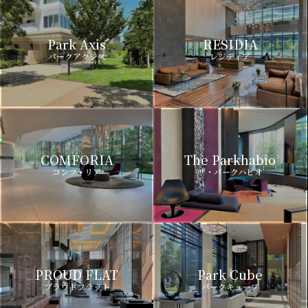
Park Axis
RESIDIA
パークアクシス
レジディア
COMFORIA
The Parkhabio
コンフォリア
ザ・パークハビオ
PROUD FLAT
Park Cube
プラウドフラット
パークキューブ