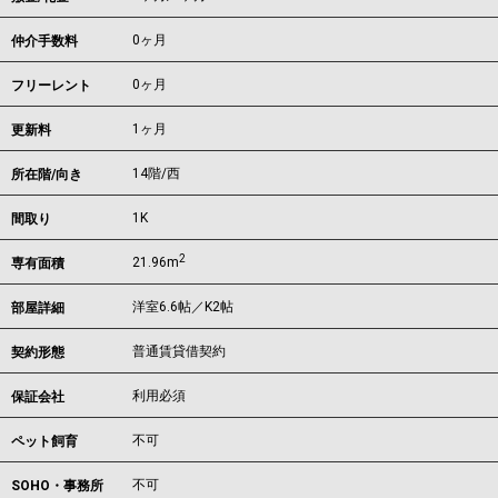
0ヶ月
仲介手数料
0ヶ月
フリーレント
1ヶ月
更新料
14階/西
所在階/向き
1K
間取り
2
21.96m
専有面積
洋室6.6帖／K2帖
部屋詳細
普通賃貸借契約
契約形態
利用必須
保証会社
不可
ペット飼育
不可
SOHO・事務所