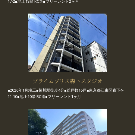
17-2■地上13階 RC造■フリーレント2ヶ月
プライムブリス森下スタジオ
■2026年1月竣工■菊川駅徒歩4分■総戸数16戸■東京都江東区森下4-
11-10■地上10階 RC造■フリーレント1ヶ月