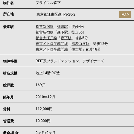
プライマル森下
物件名
所在地
東京都
江東区
森下
3-20-2
MAP
都営新宿線
「
菊川駅
」徒歩4分
最寄駅
都営新宿線
「
森下駅
」徒歩5分
都営大江戸線
「
森下駅
」徒歩5分
東京メトロ半蔵門線
「
清澄白河駅
」徒歩12分
東京メトロ半蔵門線
「
住吉駅
」徒歩18分
REIT系ブランドマンション、デザイナーズ
物件特徴
地上14階 RC造
構造規模
169戸
総戸数
2010年12月
築年月
112,000
円
賃料
10,000円
管理費
0ヶ月
/
0ヶ月
敷金/礼金