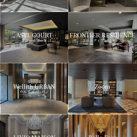
ASYL COURT
FRONTIER RESIDENCE
アジールコート
フロンティアレジデンス
Wellith URBAN
Zoom
ウエリスアーバン
ズーム