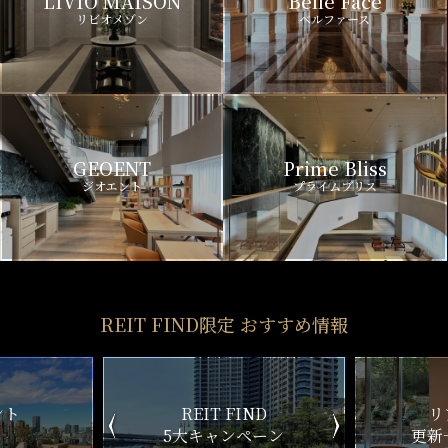
LIVIO MAISON
Belle Face
リビオメゾン
ベルファース
GEOENT
Prime Bliss
ジオエント
プライムブリス
REIT FIND限定 おすすめ情報
ND
リアルタイム
新
ペーン
更新一覧チェック