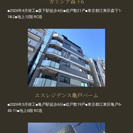
ガリシア森下6
■2026年4月竣工■森下駅徒歩4分■総戸数21戸■東京都江東区森下1-
18-2■地上12階 RC造
エスレジデンス亀戸バーム
■2026年5月竣工■亀戸駅徒歩6分■総戸数19戸■東京都江東区亀戸6-
43-11■地上6階 RC造