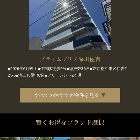
プライムブリス深川住吉
■2026年6月竣工■住吉駅徒歩2分■総戸数36戸■東京都江東区住吉2-
25-6■地上13階 RC造■フリーレント2ヶ月
すべてのおすすめ物件を見る
賢くお得なブランド選択