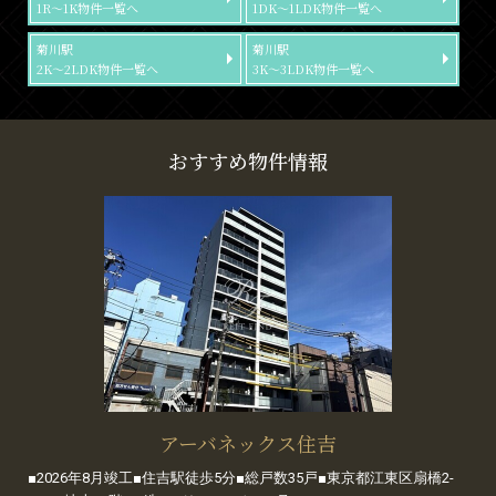
1R～1K物件一覧へ
1DK～1LDK物件一覧へ
菊川駅
菊川駅
2K～2LDK物件一覧へ
3K～3LDK物件一覧へ
おすすめ物件情報
アーバネックス住吉
■2026年8月竣工■住吉駅徒歩5分■総戸数35戸■東京都江東区扇橋2-