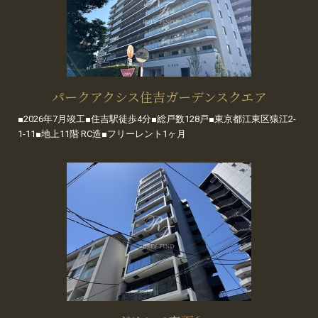
パークアクシス住吉ガーデンスクエア
■2026年7月竣工■住吉駅徒歩4分■総戸数128戸■東京都江東区猿江2-
1-11■地上11階 RC造■フリーレント1ヶ月