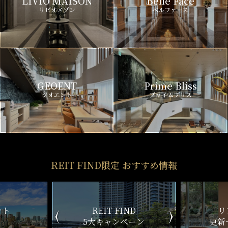
LIVIO MAISON
Belle Face
リビオメゾン
ベルファース
GEOENT
Prime Bliss
ジオエント
プライムブリス
REIT FIND限定 おすすめ情報
ND
リアルタイム
新
ペーン
更新一覧チェック