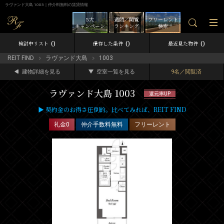
ラヴァンド大島 1003｜仲介料無料の賃貸情報
5大
週間／閲覧
フリーレント
キャンペーン
ランキング
検索
0
0
0
検討中リスト
保存した条件
最近見た物件
REIT FIND
ラヴァンド大島
1003
建物詳細を見る
空室一覧を見る
9名／閲覧済
ラヴァンド大島 1003
還元率UP
▶ 契約金のお得さ圧倒的。比べてみれば、REIT FIND
礼金0
仲介手数料無料
フリーレント