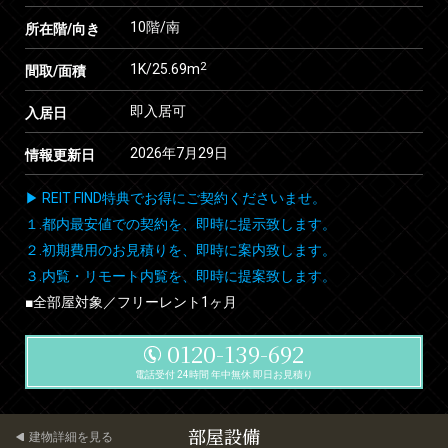
10階/南
所在階/向き
2
1K/25.69m
間取/面積
即入居可
入居日
2026年7月29日
情報更新日
▶ REIT FIND特典でお得にご契約くださいませ。
１.都内最安値での契約を、即時に提示致します。
２.初期費用のお見積りを、即時に案内致します。
３.内覧・リモート内覧を、即時に提案致します。
■全部屋対象／フリーレント1ヶ月
0120-139-692
電話受付 24時間 年中無休 即日お見積り
部屋設備
建物詳細を見る