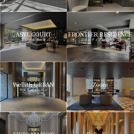
ASYL COURT
FRONTIER RESIDENCE
アジールコート
フロンティアレジデンス
Wellith URBAN
Zoom
ウエリスアーバン
ズーム