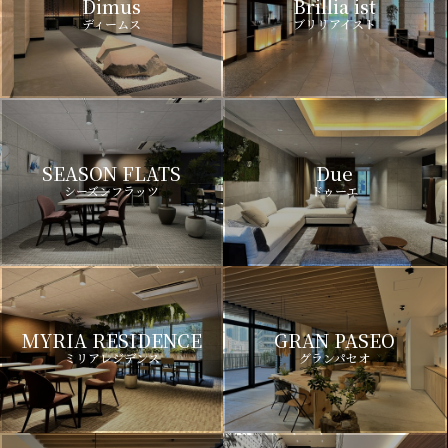
Dimus
Brillia ist
ディームス
ブリリアイスト
SEASON FLATS
Due
シーズンフラッツ
ドゥーエ
MYRIA RESIDENCE
GRAN PASEO
ミリアレジデンス
グランパセオ