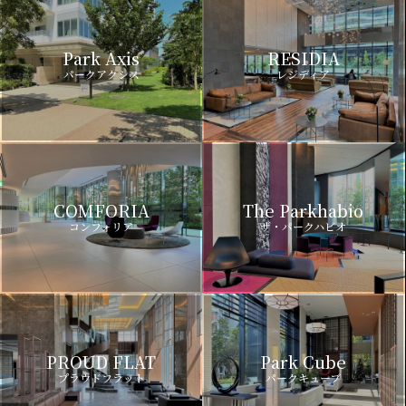
Park Axis
RESIDIA
パークアクシス
レジディア
COMFORIA
The Parkhabio
コンフォリア
ザ・パークハビオ
PROUD FLAT
Park Cube
プラウドフラット
パークキューブ