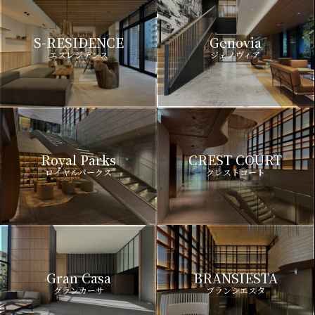
S-RESIDENCE
Genovia
エスレジデンス
ジェノヴィア
Royal Parks
CREST COURT
ロイヤルパークス
クレストコート
Gran Casa
BRANSIESTA
グランカーサ
ブランシエスタ