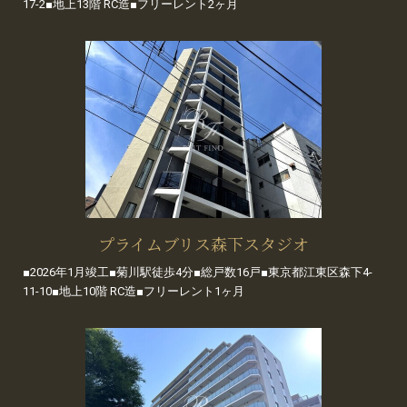
17-2■地上13階 RC造■フリーレント2ヶ月
プライムブリス森下スタジオ
■2026年1月竣工■菊川駅徒歩4分■総戸数16戸■東京都江東区森下4-
11-10■地上10階 RC造■フリーレント1ヶ月