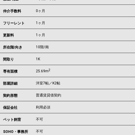
0ヶ月
仲介手数料
1ヶ月
フリーレント
1ヶ月
更新料
10階/南
所在階/向き
1K
間取り
2
25.69m
専有面積
洋室7帖／K2帖
部屋詳細
普通賃貸借契約
契約形態
利用必須
保証会社
不可
ペット飼育
不可
SOHO・事務所