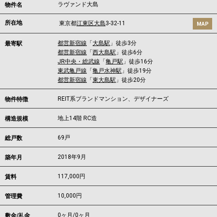
ラヴァンド大島
物件名
所在地
東京都
江東区
大島
3-32-11
MAP
都営新宿線
「
大島駅
」徒歩3分
最寄駅
都営新宿線
「
西大島駅
」徒歩6分
JR中央・総武線
「
亀戸駅
」徒歩16分
東武亀戸線
「
亀戸水神駅
」徒歩19分
都営新宿線
「
東大島駅
」徒歩20分
REIT系ブランドマンション、デザイナーズ
物件特徴
地上14階 RC造
構造規模
69戸
総戸数
2018年9月
築年月
117,000
円
賃料
10,000円
管理費
0ヶ月
/
0ヶ月
敷金/礼金