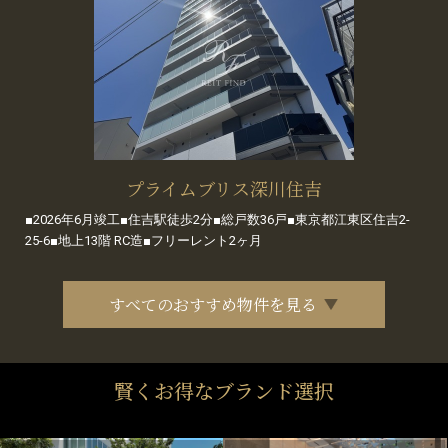
プライムブリス深川住吉
■2026年6月竣工■住吉駅徒歩2分■総戸数36戸■東京都江東区住吉2-
25-6■地上13階 RC造■フリーレント2ヶ月
すべてのおすすめ物件を見る
賢くお得なブランド選択