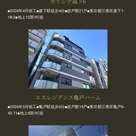
ガリシア森下6
■2026年4月竣工■森下駅徒歩4分■総戸数21戸■東京都江東区森下1-
18-2■地上12階 RC造
エスレジデンス亀戸バーム
■2026年5月竣工■亀戸駅徒歩6分■総戸数19戸■東京都江東区亀戸6-
43-11■地上6階 RC造