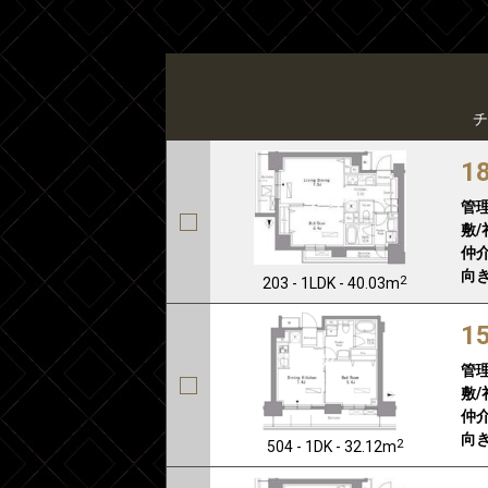
チ
1
管
敷/
仲介
向き
2
203 - 1LDK - 40.03m
1
管
敷/
仲介
向き
2
504 - 1DK - 32.12m