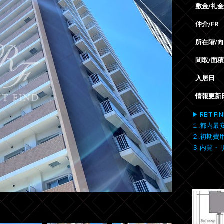
敷金/礼金
仲介/FR
所在階/
間取/面積
入居日
情報更新
▶ REIT
１.都内最
２.初期費
３.内覧・