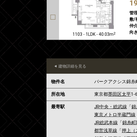
1
管
敷/
仲介
向き
2
1103 - 1LDK - 40.03m
建物詳細を見る
物件名
パークアクシス錦糸
所在地
東京都
墨田区
太平
1-
最寄駅
JR中央・総武線
「
錦
東京メトロ半蔵門線
JR総武本線
「
錦糸町
都営浅草線
「
押上（