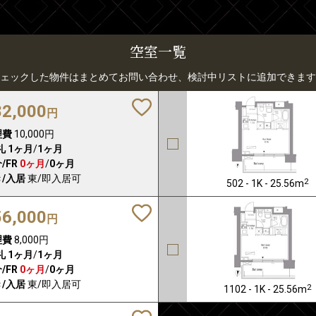
空室一覧
ェックした物件はまとめてお問い合わせ、検討中リストに追加できます
82,000
円
理費
10,000円
礼
1ヶ月
/
1ヶ月
/FR
0ヶ月
/
0ヶ月
/入居
東/即入居可
2
502 - 1K - 25.56m
56,000
円
理費
8,000円
礼
1ヶ月
/
1ヶ月
/FR
0ヶ月
/
0ヶ月
/入居
東/即入居可
2
1102 - 1K - 25.56m