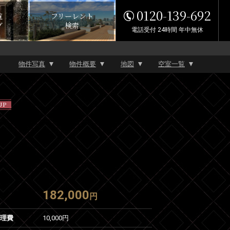
0120-139-692
覧
フリーレント
グ
検索
電話受付 24時間 年中無休
物件写真
物件概要
地図
空室一覧
UP
182,000
円
管理費
10,000円