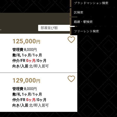
ブランドマンション検索
区検索
路線・駅検索
。
フリーレント検索
125,000
円
管理費
8,000円
敷/礼
1ヶ月
/
1ヶ月
仲介/FR
0ヶ月
/
0ヶ月
向き/入居
北/即入居可
129,000
円
管理費
8,000円
敷/礼
1ヶ月
/
1ヶ月
仲介/FR
0ヶ月
/
0ヶ月
向き/入居
北/即入居可