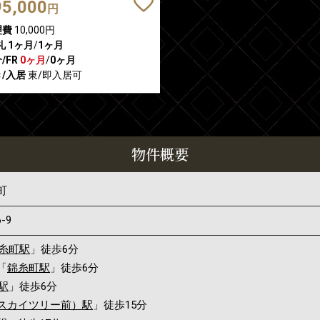
95,000
円
理費
10,000円
礼
1ヶ月
/
1ヶ月
/FR
0ヶ月
/
0ヶ月
/入居
東/即入居可
物件概要
町
6-9
糸町駅
」徒歩6分
「
錦糸町駅
」徒歩6分
駅
」徒歩6分
スカイツリー前）駅
」徒歩15分