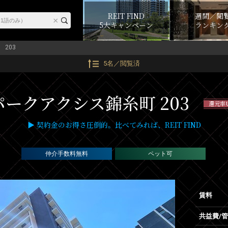
REIT FIND
週間／閲
5大キャンペーン
ランキン
203
5名／閲覧済
パークアクシス錦糸町 203
還元率
▶ 契約金のお得さ圧倒的。比べてみれば、REIT FIND
仲介手数料無料
ペット可
賃料
共益費/