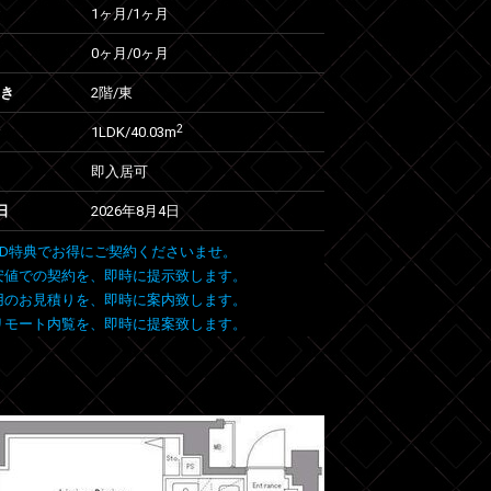
1ヶ月
/
1ヶ月
0ヶ月
/
0ヶ月
向き
2階/東
2
1LDK/40.03m
即入居可
日
2026年8月4日
 FIND特典でお得にご契約くださいませ。
安値での契約を、即時に提示致します。
用のお見積りを、即時に案内致します。
リモート内覧を、即時に提案致します。