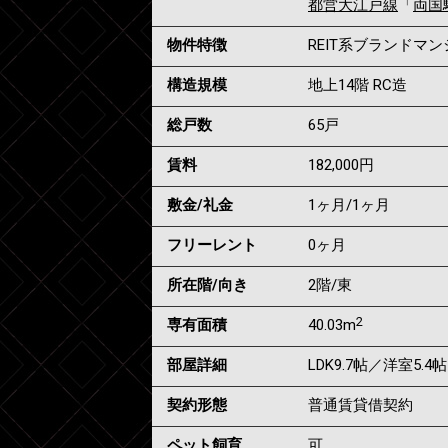
都営大江戸線
「
両国
物件特徴
REIT系ブランドマ
構造規模
地上14階 RC造
総戸数
65戸
賃料
182,000
円
敷金/礼金
1ヶ月
/
1ヶ月
フリーレント
0ヶ月
所在階/向き
2階/東
2
専有面積
40.03m
部屋詳細
LDK9.7帖／洋室5.4帖
契約形態
普通賃貸借契約
ペット飼育
可