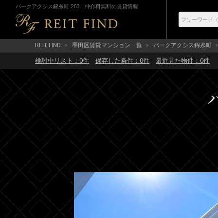
パークアクシス錦糸町 203｜仲介料無料の賃貸情報
REIT FIND
墨田区賃貸マンション一覧
パークアクシス錦糸町
検討中リスト：
0
件
保存した条件：
0
件
最近見た物件：
0
件