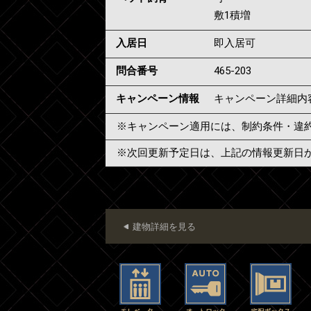
敷1積増
入居日
即入居可
問合番号
465-203
キャンペーン情報
キャンペーン詳細内
※キャンペーン適用には、制約条件・違
※次回更新予定日は、上記の情報更新日
建物詳細を見る