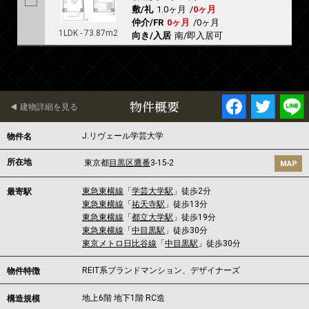
敷/礼
1.0ヶ月
/
0ヶ月
仲介/FR
0ヶ月
/
0ヶ月
1LDK - 73.87m2
向き/入居
南/即入居可
物件概要
建物詳細を見る
J.リヴェール学芸大学
物件名
所在地
東京都
目黒区
鷹番
3-15-2
MAP
東急東横線
「
学芸大学駅
」徒歩2分
最寄駅
東急東横線
「
祐天寺駅
」徒歩13分
東急東横線
「
都立大学駅
」徒歩19分
東急東横線
「
中目黒駅
」徒歩30分
東京メトロ日比谷線
「
中目黒駅
」徒歩30分
REIT系ブランドマンション、デザイナーズ
物件特徴
地上6階 地下1階 RC造
構造規模