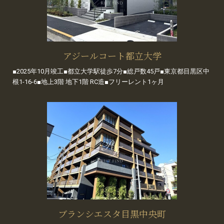
アジールコート都立大学
■2025年10月竣工■都立大学駅徒歩7分■総戸数45戸■東京都目黒区中
根1-16-6■地上3階 地下1階 RC造■フリーレント1ヶ月
ブランシエスタ目黒中央町