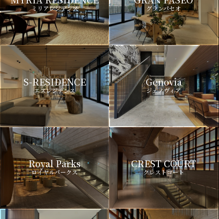
ミリアレジデンス
グランパセオ
S-RESIDENCE
Genovia
エスレジデンス
ジェノヴィア
Royal Parks
CREST COURT
ロイヤルパークス
クレストコート