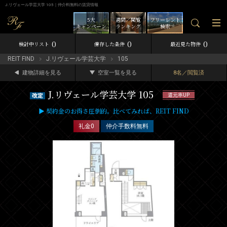
J.リヴェール学芸大学 105｜仲介料無料の賃貸情報
5大
週間／閲覧
フリーレント
キャンペーン
ランキング
検索
0
0
0
検討中リスト
保存した条件
最近見た物件
REIT FIND
J.リヴェール学芸大学
105
建物詳細を見る
空室一覧を見る
8名／閲覧済
J.リヴェール学芸大学 105
還元率UP
▶ 契約金のお得さ圧倒的。比べてみれば、REIT FIND
礼金0
仲介手数料無料