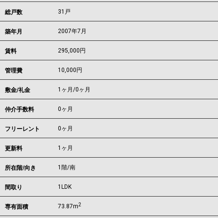
31戸
総戸数
2007年7月
築年月
295,000
円
賃料
10,000円
管理費
1ヶ月
/
0ヶ月
敷金/礼金
0ヶ月
仲介手数料
0ヶ月
フリーレント
1ヶ月
更新料
1階/南
所在階/向き
1LDK
間取り
2
73.87m
専有面積