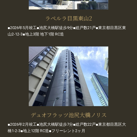
ラペルラ目黒東山2
■2026年5月竣工■池尻大橋駅徒歩9分■総戸数21戸■東京都目黒区東
山2-12-3■地上3階 地下1階 RC造
デュオフラッツ池尻大橋ノリス
■2026年2月竣工■池尻大橋駅徒歩7分■総戸数22戸■東京都目黒区大
橋1-2-3■地上12階 RC造■フリーレント2ヶ月