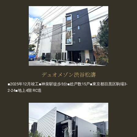
デュオメゾン渋谷松濤
■2025年12月竣工■神泉駅徒歩5分■総戸数15戸■東京都目黒区駒場3-
2-24■地上4階 RC造