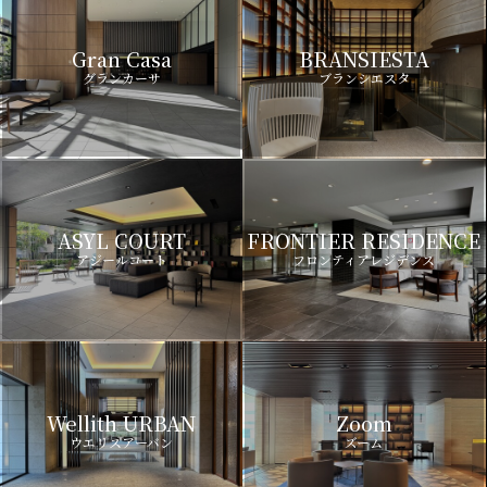
Gran Casa
BRANSIESTA
グランカーサ
ブランシエスタ
ASYL COURT
FRONTIER RESIDENCE
アジールコート
フロンティアレジデンス
Wellith URBAN
Zoom
ウエリスアーバン
ズーム