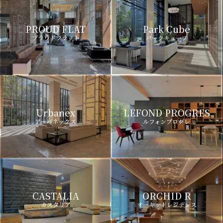
PROUD FLAT
Park Cube
プラウドフラット
パークキューブ
Urbanex
LEFOND PROGRES
アーバネックス
ルフォンプログレ
CASTALIA
ORCHID R
カスタリア
オーキッドレジデンス