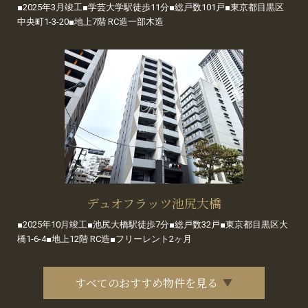
■2025年3月竣工■学芸大学駅徒歩11分■総戸数101戸■東京都目黒区
中央町1-3-20■地上7階 RC造一部木造
デュオフラッツ池尻大橋
■2025年10月竣工■池尻大橋駅徒歩7分■総戸数32戸■東京都目黒区大
橋1-6-4■地上12階 RC造■フリーレント2ヶ月
すべてのおすすめ物件を見る