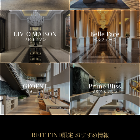
LIVIO MAISON
Belle Face
リビオメゾン
ベルファース
GEOENT
Prime Bliss
ジオエント
プライムブリス
REIT FIND限定 おすすめ情報