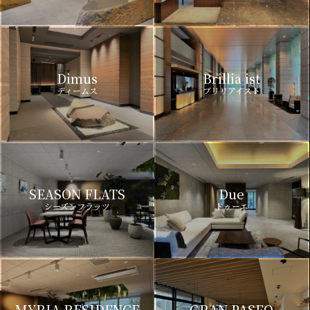
Dimus
Brillia ist
ディームス
ブリリアイスト
SEASON FLATS
Due
シーズンフラッツ
ドゥーエ
MYRIA RESIDENCE
GRAN PASEO