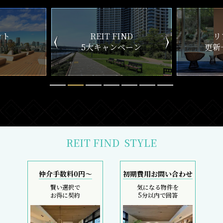
ND
リアルタイム
新
ペーン
更新一覧チェック
REIT FIND
STYLE
仲介手数料0円～
初期費用お問い合わせ
賢い選択で
気になる物件を
お得に契約
5分以内で回答