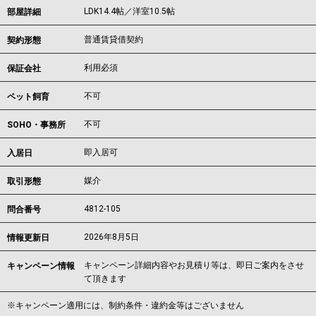
LDK14.4帖／洋室10.5帖
部屋詳細
普通賃貸借契約
契約形態
利用必須
保証会社
不可
ペット飼育
不可
SOHO・事務所
即入居可
入居日
媒介
取引形態
4812-105
問合番号
2026年8月5日
情報更新日
キャンペーン詳細内容やお見積り等は、即日ご案内をさせ
キャンペーン情報
て頂きます
※キャンペーン適用には、制約条件・違約金等はございません