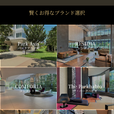
賢くお得なブランド選択
Park Axis
RESIDIA
パークアクシス
レジディア
COMFORIA
The Parkhabio
コンフォリア
ザ・パークハビオ