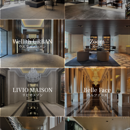
Wellith URBAN
Zoom
ウエリスアーバン
ズーム
LIVIO MAISON
Belle Face
リビオメゾン
ベルファース