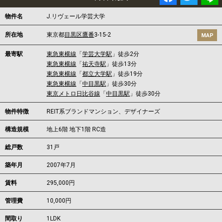
物件名
J.リヴェール学芸大学
所在地
東京都
目黒区
鷹番
3-15-2
MAP
最寄駅
東急東横線
「
学芸大学駅
」徒歩2分
東急東横線
「
祐天寺駅
」徒歩13分
東急東横線
「
都立大学駅
」徒歩19分
東急東横線
「
中目黒駅
」徒歩30分
東京メトロ日比谷線
「
中目黒駅
」徒歩30分
物件特徴
REIT系ブランドマンション、デザイナーズ
構造規模
地上6階 地下1階 RC造
総戸数
31戸
築年月
2007年7月
賃料
295,000円
管理費
10,000円
間取り
1LDK