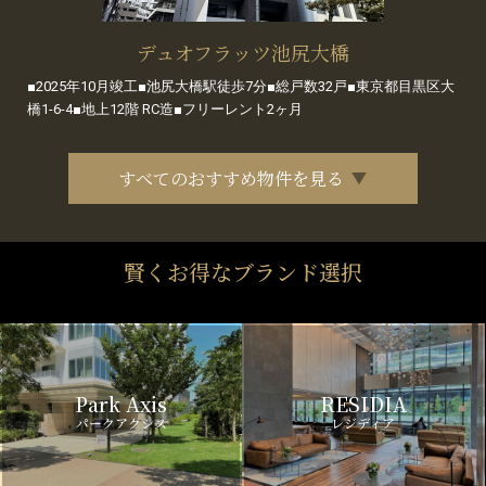
デュオフラッツ池尻大橋
■2025年10月竣工■池尻大橋駅徒歩7分■総戸数32戸■東京都目黒区大
橋1-6-4■地上12階 RC造■フリーレント2ヶ月
すべてのおすすめ物件を見る
賢くお得なブランド選択
Park Axis
RESIDIA
パークアクシス
レジディア