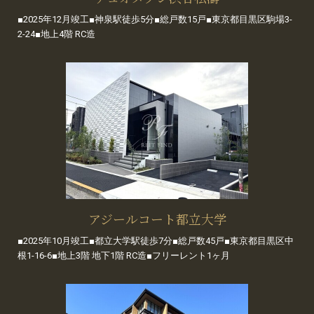
■2025年12月竣工■神泉駅徒歩5分■総戸数15戸■東京都目黒区駒場3-
2-24■地上4階 RC造
アジールコート都立大学
■2025年10月竣工■都立大学駅徒歩7分■総戸数45戸■東京都目黒区中
根1-16-6■地上3階 地下1階 RC造■フリーレント1ヶ月