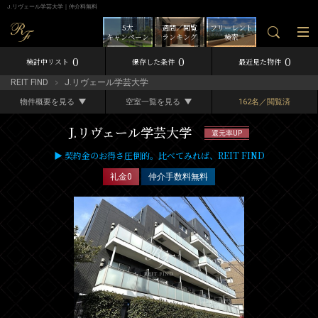
J.リヴェール学芸大学｜仲介料無料
5大
週間／閲覧
フリーレント
キャンペーン
ランキング
検索
0
0
0
検討中リスト
保存した条件
最近見た物件
REIT FIND
J.リヴェール学芸大学
物件概要を見る
空室一覧を見る
162名／閲覧済
J.リヴェール学芸大学
還元率UP
▶ 契約金のお得さ圧倒的。比べてみれば、REIT FIND
礼金0
仲介手数料無料