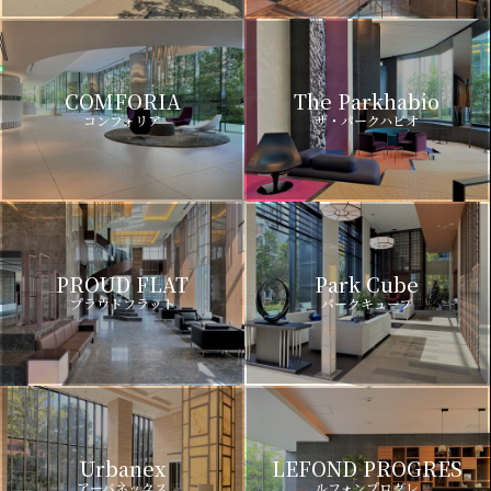
COMFORIA
The Parkhabio
コンフォリア
ザ・パークハビオ
PROUD FLAT
Park Cube
プラウドフラット
パークキューブ
Urbanex
LEFOND PROGRES
アーバネックス
ルフォンプログレ