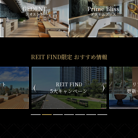
GEOENT
Prime Bliss
ジオエント
プライムブリス
REIT FIND限定 おすすめ情報
ND
リアルタイム
新
ペーン
更新一覧チェック