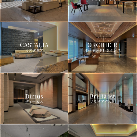
CASTALIA
ORCHID R
カスタリア
オーキッドレジデンス
Dimus
Brillia ist
ディームス
ブリリアイスト