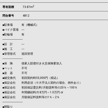
2
専有面積
73.87m
問合番号
4812
■駐車場 有（機械式）
■バイク置場 ―
■駐輪場 有
―――――――
■設 計 ―
■施 工 ―
■管理形式 巡回管理
―――――――
■保 険 借家人賠償付き火災保険要加入
■ペット 不可
■楽 器 不可
■鍵交換代 初回契約時33,000円（税込）
■保証会社 利用必須（※大手法人契約の場合、例外あり）
■保証会社 初回保証委託料/月額賃料等の20％～100％
■保証会社 年間継続料/0.8万円～1.0万円 or
■保証会社 月額保証料賃料等の1％～2％
―――――――
■間取り