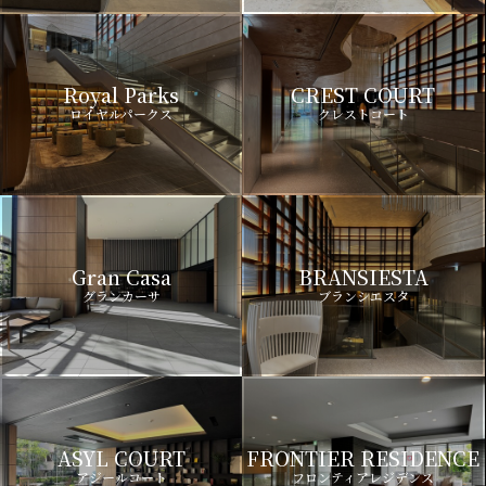
Royal Parks
CREST COURT
ロイヤルパークス
クレストコート
Gran Casa
BRANSIESTA
グランカーサ
ブランシエスタ
ASYL COURT
FRONTIER RESIDENCE
アジールコート
フロンティアレジデンス