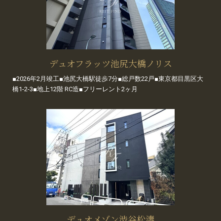
デュオフラッツ池尻大橋ノリス
■2026年2月竣工■池尻大橋駅徒歩7分■総戸数22戸■東京都目黒区大
橋1-2-3■地上12階 RC造■フリーレント2ヶ月
デュオメゾン渋谷松濤