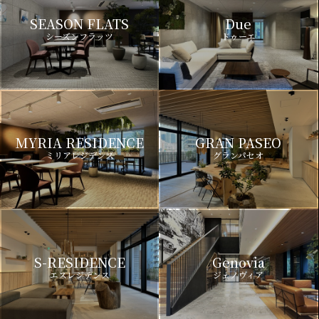
SEASON FLATS
Due
シーズンフラッツ
ドゥーエ
MYRIA RESIDENCE
GRAN PASEO
ミリアレジデンス
グランパセオ
S-RESIDENCE
Genovia
エスレジデンス
ジェノヴィア