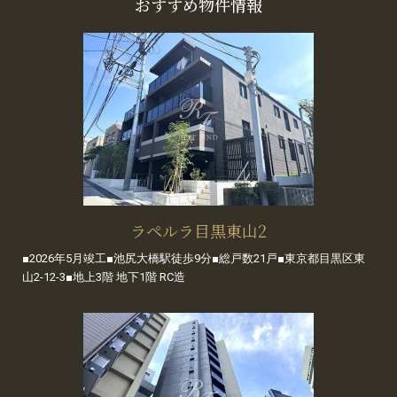
おすすめ物件情報
ラペルラ目黒東山2
■2026年5月竣工■池尻大橋駅徒歩9分■総戸数21戸■東京都目黒区東
山2-12-3■地上3階 地下1階 RC造