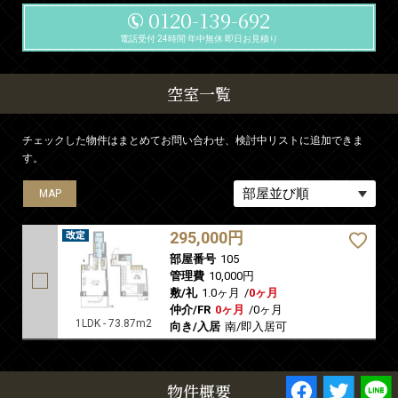
0120-139-692
電話受付 24時間 年中無休 即日お見積り
空室一覧
チェックした物件はまとめてお問い合わせ、検討中リストに追加できま
す。
MAP
295,000円
部屋番号
105
管理費
10,000円
敷/礼
1.0ヶ月
/
0ヶ月
仲介/FR
0ヶ月
/
0ヶ月
1LDK - 73.87m2
向き/入居
南/即入居可
物件概要