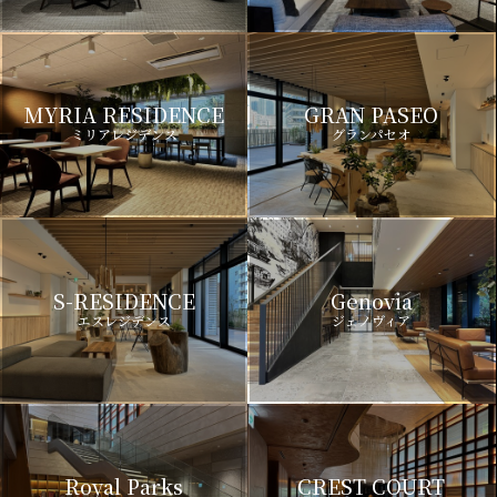
MYRIA RESIDENCE
GRAN PASEO
ミリアレジデンス
グランパセオ
S-RESIDENCE
Genovia
エスレジデンス
ジェノヴィア
Royal Parks
CREST COURT