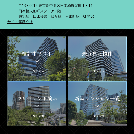
〒103-0012 東京都中央区日本橋堀留町 1-8-11
日本橋人形町スクエア 3階
最寄駅：日比谷線・浅草線「人形町駅」徒歩3分
サイト運営会社
検討中リスト
最近見た物件
一覧を表示
一覧を表示
フリーレント検索
新築マンション一覧
一覧を表示
一覧を表示