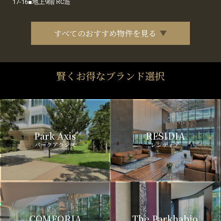
17-16■地上9階 RC造
すべてのおすすめ物件を見る
賢くお得なブランド選択
Park Axis
RESIDIA
パークアクシス
レジディア
COMFORIA
The Parkhabio