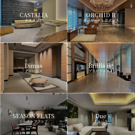
CASTALIA
ORCHID R
カスタリア
オーキッドレジデンス
Dimus
Brillia ist
ディームス
ブリリアイスト
SEASON FLATS
Due
シーズンフラッツ
ドゥーエ