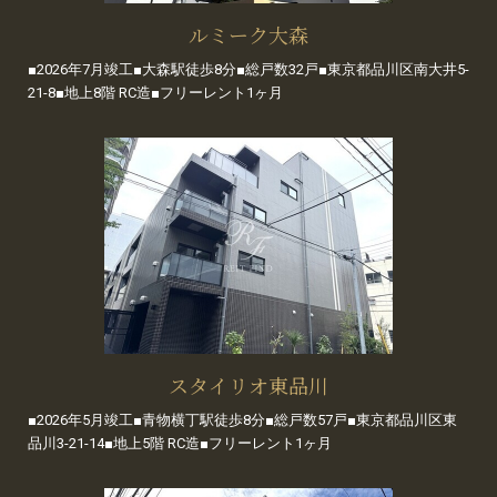
ルミーク大森
■2026年7月竣工■大森駅徒歩8分■総戸数32戸■東京都品川区南大井5-
21-8■地上8階 RC造■フリーレント1ヶ月
スタイリオ東品川
■2026年5月竣工■青物横丁駅徒歩8分■総戸数57戸■東京都品川区東
品川3-21-14■地上5階 RC造■フリーレント1ヶ月