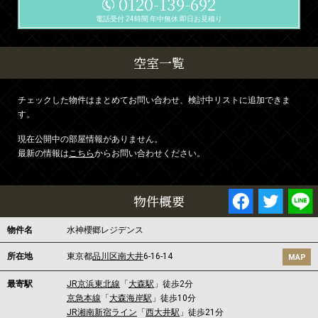
0120-139-692
電話受付 24時間 年中無休 即日お見積り
空室一覧
チェックした物件はまとめてお問い合わせ、検討中リストに追加できま
す。
現在公開中の部屋情報がありません。
最新の情報は
こちら
からお問い合わせください。
物件概要
物件名
水神櫻郷レジデンス
所在地
東京都
品川区
南大井
6-16-14
MAP
最寄駅
JR京浜東北線
「
大森駅
」徒歩2分
京急本線
「
大森海岸駅
」徒歩10分
JR湘南新宿ライン
「
西大井駅
」徒歩21分