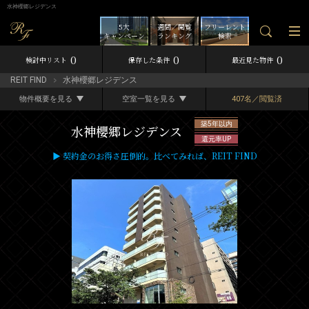
水神櫻郷レジデンス
5大
週間／閲覧
フリーレント
キャンペーン
ランキング
検索
0
0
0
検討中リスト
保存した条件
最近見た物件
REIT FIND
水神櫻郷レジデンス
物件概要を見る
空室一覧を見る
407名／閲覧済
築5年以内
水神櫻郷レジデンス
還元率UP
▶ 契約金のお得さ圧倒的。比べてみれば、REIT FIND