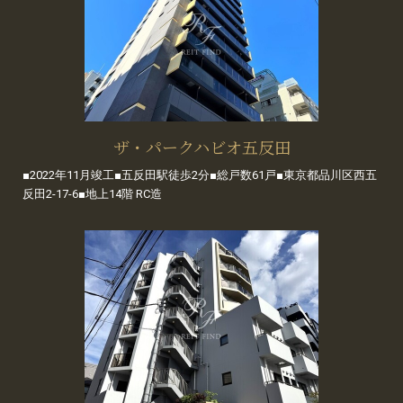
ザ・パークハビオ五反田
■2022年11月竣工■五反田駅徒歩2分■総戸数61戸■東京都品川区西五
反田2-17-6■地上14階 RC造