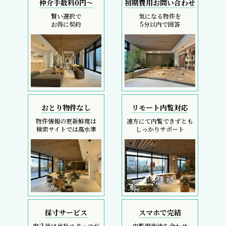
仲介手数料0円～
初期費用お問い合わせ
賢い選択で
気になる物件を
お得に契約
5分以内で回答
おとり物件なし
リモート内覧対応
物件情報の更新鮮度は
遠方にて内覧できずとも
検索サイトでは高水準
しっかりサポート
採寸サービス
スマホで完結
申込後は当社スタッフが
内覧現地待ち合わせ