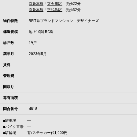
京急本線
「
立会川駅
」徒歩22分
京急本線
「
平和島駅
」徒歩32分
物件特徴
REIT系ブランドマンション、デザイナーズ
構造規模
地上10階 RC造
総戸数
19戸
築年月
2023年5月
賃料
-
管理費
-
間取り
-
専有面積
-
問合番号
4818
■駐車場 ―
■バイク置場 ―
■駐輪場 有/ステッカー代1,000円