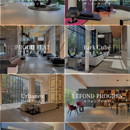
コンフォリア
ザ・パークハビオ
PROUD FLAT
Park Cube
プラウドフラット
パークキューブ
Urbanex
LEFOND PROGRES
アーバネックス
ルフォンプログレ