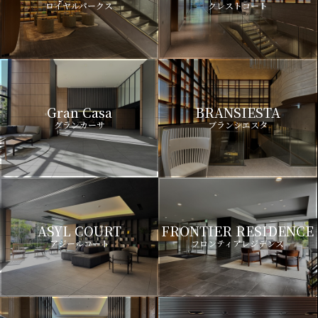
ロイヤルパークス
クレストコート
Gran Casa
BRANSIESTA
グランカーサ
ブランシエスタ
ASYL COURT
FRONTIER RESIDENCE
アジールコート
フロンティアレジデンス