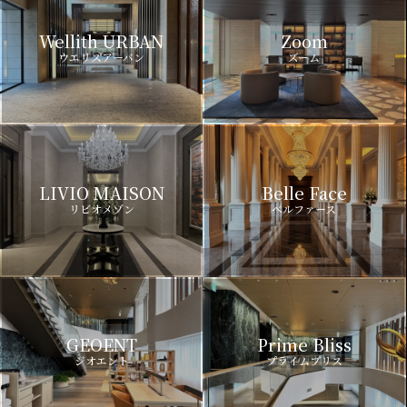
Wellith URBAN
Zoom
ウエリスアーバン
ズーム
LIVIO MAISON
Belle Face
リビオメゾン
ベルファース
GEOENT
Prime Bliss
ジオエント
プライムブリス