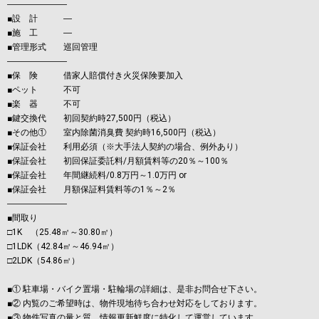
―――――――
■設 計 ―
■施 工 ―
■管理形式 巡回管理
―――――――
■保 険 借家人賠償付き火災保険要加入
■ペット 不可
■楽 器 不可
■鍵交換代 初回契約時27,500円（税込）
■その他① 室内除菌消臭費 契約時16,500円（税込）
■保証会社 利用必須（※大手法人契約の場合、例外あり）
■保証会社 初回保証委託料/月額賃料等の20％～100％
■保証会社 年間継続料/0.8万円～1.0万円 or
■保証会社 月額保証料賃料等の1％～2％
―――――――
■間取り
□1K （25.48㎡～30.80㎡）
□1LDK（42.84㎡～46.94㎡）
□2LDK（54.86㎡）
■① 駐車場・バイク置場・駐輪場の詳細は、是非お問合せ下さい。
■② 内覧のご希望時は、物件現地待ち合わせ対応をしております。
■③ 物件写真の量と質、情報更新鮮度に特化して運営しています。