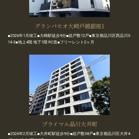
グランパセオ大崎戸越銀座1
■2026年1月竣工■大崎駅徒歩9分■総戸数12戸■東京都品川区西品川3-
14-3■地上4階 地下1階 RC造■フリーレント2ヶ月
プライマル品川大井町
■2026年2月竣工■大井町駅徒歩9分■総戸数38戸■東京都品川区大井4-