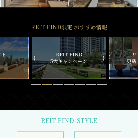
REIT FIND限定 おすすめ情報
IT FIND
リアルタイム
キャンペーン
更新一覧チェック
REIT FIND
STYLE