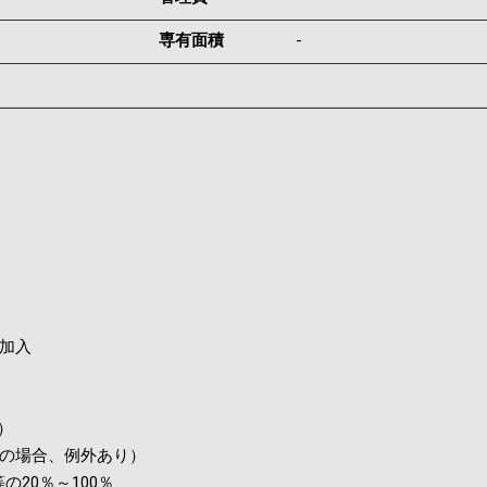
専有面積
-
加入
）
の場合、例外あり）
20％～100％