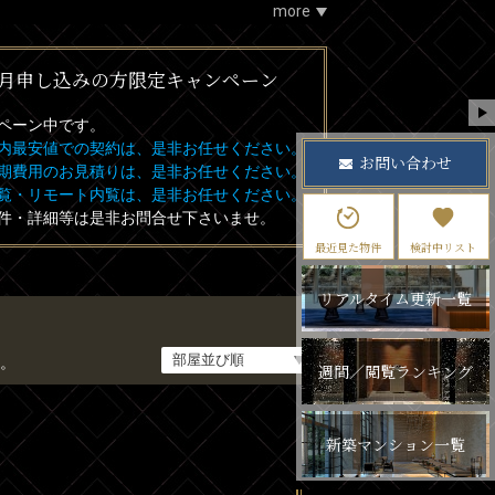
more
月申し込みの方限定キャンペーン
ペーン中です。
内最安値での契約は、是非お任せください。
お問い合わせ
期費用のお見積りは、是非お任せください。
覧・リモート内覧は、是非お任せください。
件・詳細等は是非お問合せ下さいませ。
最近見た物件
検討中リスト
リアルタイム更新一覧
。
週間／閲覧ランキング
新築マンション一覧