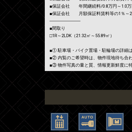
■保証会社 年間継続料/0.8万円～1.0万円
■保証会社 月額保証料賃料等の1％～
―――――――
■間取り
□1R～2LDK（21.32㎡～55.89㎡）
■① 駐車場・バイク置場・駐輪場の詳細
■② 内覧のご希望時は、物件現地待ち合
■③ 物件写真の量と質、情報更新鮮度に