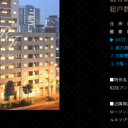
総戸数
住 所 
概 要 地
▶ REI
１.都内
２.初期
３.内覧
■物件名
KDXブ
■近隣周
ローソン
ルエツプ