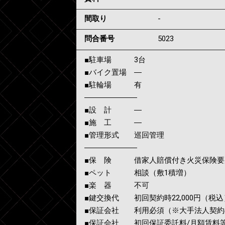
間取り
-
問合番号
5023
■駐車場 3台
■バイク置場 ―
■駐輪場 有
―――――――
■設 計 ―
■施 工 ―
■管理形式 巡回管理
―――――――
■保 険 借家人賠償付き火災保険要
■ペット 相談（敷1積増）
■楽 器 不可
■鍵交換代 初回契約時22,000円（税込
■保証会社 利用必須（※大手法人契約
■保証会社 初回保証委託料/月額賃料等の