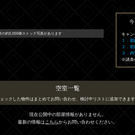
今
の約5,000棟ストック写真があります
キャン
１．都
２．初
３．内
※諸条
空室一覧
ェックした物件はまとめてお問い合わせ、検討中リストに追加できます
現在公開中の部屋情報がありません。
最新の情報は
こちら
からお問い合わせください。