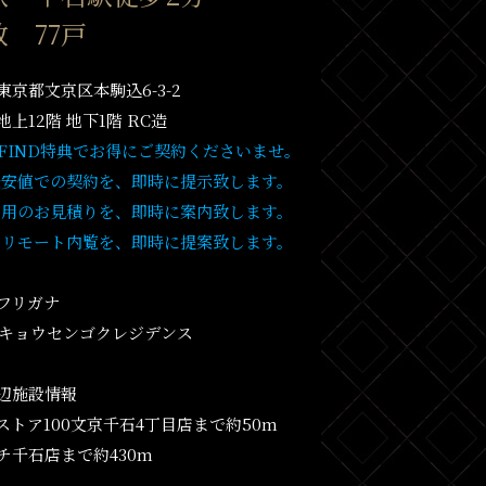
 77戸
東京都文京区本駒込6-3-2
上12階 地下1階 RC造
T FIND特典でお得にご契約くださいませ。
最安値での契約を、即時に提示致します。
費用のお見積りを、即時に案内致します。
・リモート内覧を、即時に提案致します。
フリガナ
ンキョウセンゴクレジデンス
辺施設情報
ストア100文京千石4丁目店まで約50m
チ千石店まで約430m