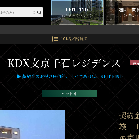
REIT FIND
週間／閲
5大キャンペーン
ランキン
101名／閲覧済
KDX文京千石レジデンス
還元
▶ 契約金のお得さ圧倒的。比べてみれば、REIT FIND
ペット可
契約
竣 工
最寄