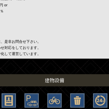
 or
2％
は、是非お問合せ下さい。
わせ対応をしております。
特化して運営しています。
建物設備