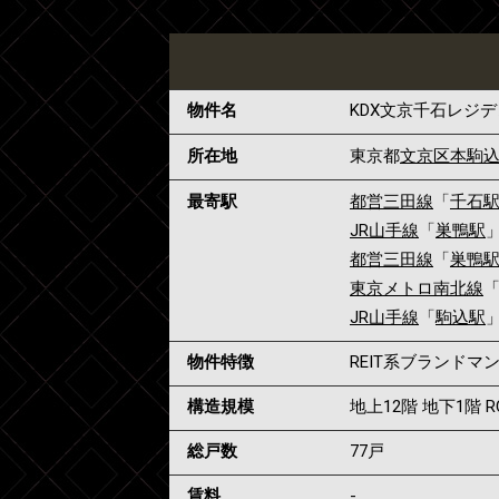
物件名
KDX文京千石レジ
所在地
東京都
文京区
本駒
最寄駅
都営三田線
「
千石
JR山手線
「
巣鴨駅
都営三田線
「
巣鴨
東京メトロ南北線
JR山手線
「
駒込駅
物件特徴
REIT系ブランド
構造規模
地上12階 地下1階 R
総戸数
77戸
賃料
-