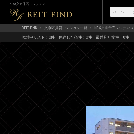
KDX文京千石レジデンス
REIT FIND
文京区賃貸マンション一覧
KDX文京千石レジデンス
検討中リスト：
0
件
保存した条件：
0
件
最近見た物件：
0
件