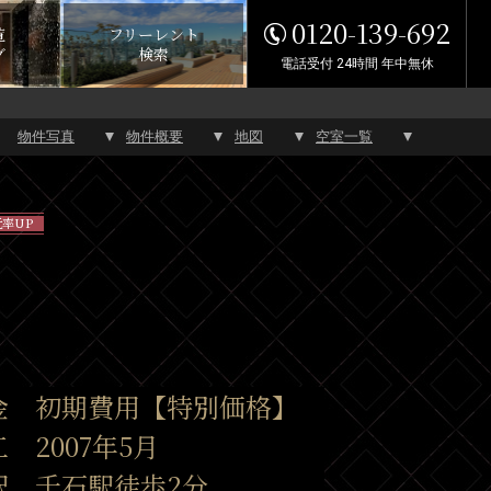
0120-139-692
覧
フリーレント
グ
検索
電話受付 24時間 年中無休
物件写真
物件概要
地図
空室一覧
率UP
金 初期費用【特別価格】
 2007年5月
駅 千石駅徒歩2分