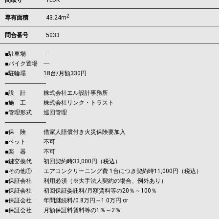
間取り
1LDK
2
専有面積
43.24m
問合番号
5033
■駐車場 ―
■バイク置場 ―
■駐輪場 18台/月額330円
―――――――
■設 計 株式会社エル設計事務所
■施 工 株式会社リンク・トラスト
■管理形式 巡回管理
―――――――
■保 険 借家人賠償付き火災保険要加入
■ペット 不可
■楽 器 不可
■鍵交換代 初回契約時33,000円（税込）
■その他① エアコンクリーニング費 1台につき契約時11,000円（税込）
■保証会社 利用必須（※大手法人契約の場合、例外あり）
■保証会社 初回保証委託料/月額賃料等の20％～100％
■保証会社 年間継続料/0.8万円～1.0万円 or
■保証会社 月額保証料賃料等の1％～2％