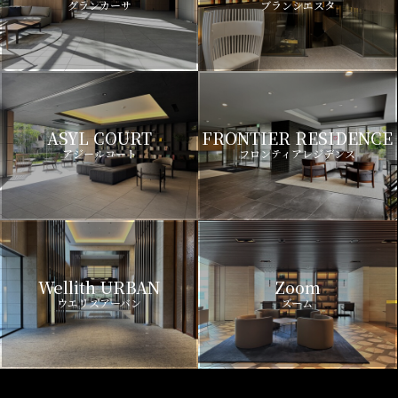
グランカーサ
ブランシエスタ
ASYL COURT
FRONTIER RESIDENCE
アジールコート
フロンティアレジデンス
Wellith URBAN
Zoom
ウエリスアーバン
ズーム