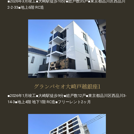
■2026年3月竣工■大崎駅徒歩10分■総戸数35戸■東京都品川区西品川
2-2-33■地上6階 RC造
グランパセオ大崎戸越銀座1
■2026年1月竣工■大崎駅徒歩9分■総戸数12戸■東京都品川区西品川3-
14-3■地上4階 地下1階 RC造■フリーレント2ヶ月