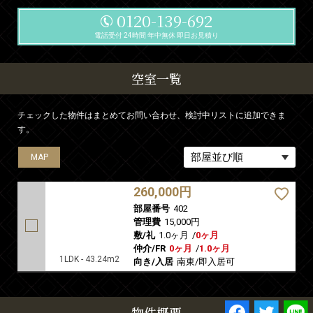
0120-139-692
電話受付 24時間 年中無休 即日お見積り
空室一覧
チェックした物件はまとめてお問い合わせ、検討中リストに追加できま
す。
MAP
260,000円
部屋番号
402
管理費
15,000円
敷/礼
1.0ヶ月
/
0ヶ月
仲介/FR
0ヶ月
/
1.0ヶ月
1LDK - 43.24m2
向き/入居
南東/即入居可
物件概要