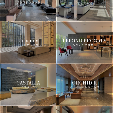
プラウドフラット
パークキューブ
Urbanex
LEFOND PROGRES
アーバネックス
ルフォンプログレ
CASTALIA
ORCHID R
カスタリア
オーキッドレジデンス