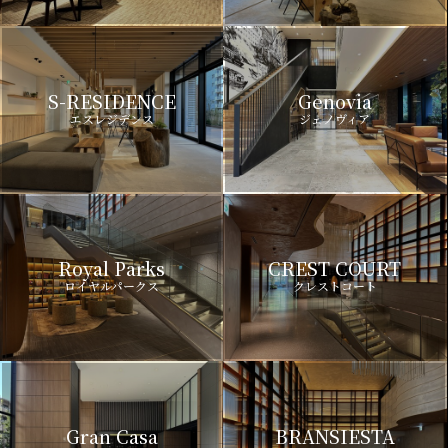
S-RESIDENCE
Genovia
エスレジデンス
ジェノヴィア
Royal Parks
CREST COURT
ロイヤルパークス
クレストコート
Gran Casa
BRANSIESTA