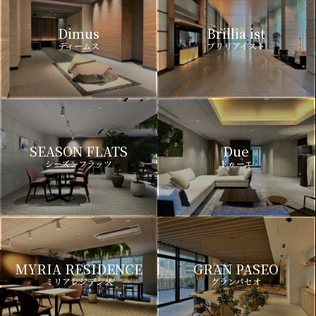
Dimus
Brillia ist
ディームス
ブリリアイスト
SEASON FLATS
Due
シーズンフラッツ
ドゥーエ
MYRIA RESIDENCE
GRAN PASEO
ミリアレジデンス
グランパセオ