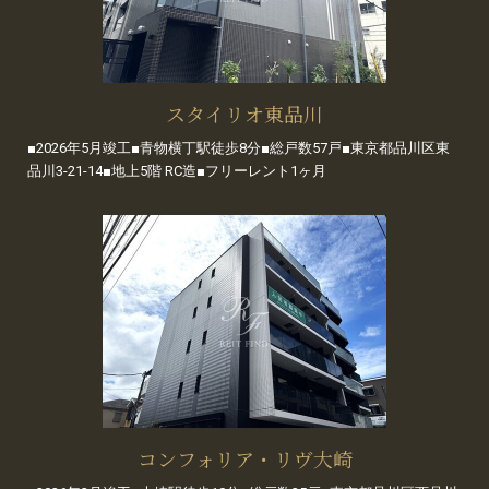
スタイリオ東品川
■2026年5月竣工■青物横丁駅徒歩8分■総戸数57戸■東京都品川区東
品川3-21-14■地上5階 RC造■フリーレント1ヶ月
コンフォリア・リヴ大崎