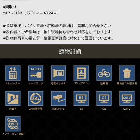
―――――――
■間取り
□1R～1LDK（27.81㎡～43.24㎡）
■① 駐車場・バイク置場・駐輪場の詳細は、是非お問合せ下さい。
■② 内覧のご希望時は、物件現地待ち合わせ対応をしております。
■③ 物件写真の量と質、情報更新鮮度に特化して運営しています。
建物設備