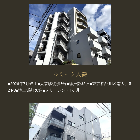
ルミーク大森
■2026年7月竣工■大森駅徒歩8分■総戸数32戸■東京都品川区南大井5-
21-8■地上8階 RC造■フリーレント1ヶ月