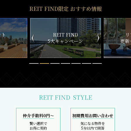
ND
リアルタイム
新
ペーン
更新一覧チェック
REIT FIND
STYLE
仲介手数料0円～
初期費用お問い合わせ
賢い選択で
気になる物件を
お得に契約
5分以内で回答