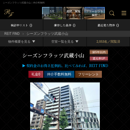
シーズンフラッツ武蔵小山｜仲介料無料
5大
週間／閲覧
フリーレント
キャンペーン
ランキング
検索
0
0
0
検討中リスト
保存した条件
最近見た物件
REIT FIND
シーズンフラッツ武蔵小山
物件概要を見る
空室一覧を見る
2,053名／閲覧済
築5年以内
シーズンフラッツ武蔵小山
還元率UP
▶ 契約金のお得さ圧倒的。比べてみれば、REIT FIND
礼金0
仲介手数料無料
フリーレント