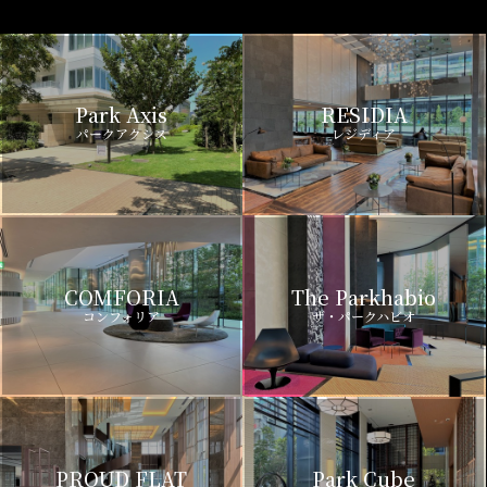
Park Axis
RESIDIA
パークアクシス
レジディア
COMFORIA
The Parkhabio
コンフォリア
ザ・パークハビオ
PROUD FLAT
Park Cube