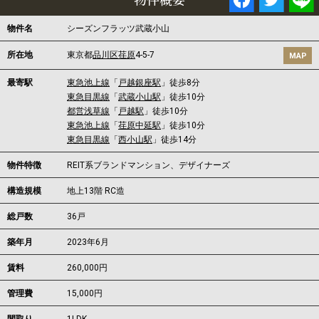
物件名
シーズンフラッツ武蔵小山
所在地
東京都
品川区
荏原
4-5-7
MAP
最寄駅
東急池上線
「
戸越銀座駅
」徒歩8分
東急目黒線
「
武蔵小山駅
」徒歩10分
都営浅草線
「
戸越駅
」徒歩10分
東急池上線
「
荏原中延駅
」徒歩10分
東急目黒線
「
西小山駅
」徒歩14分
物件特徴
REIT系ブランドマンション、デザイナーズ
構造規模
地上13階 RC造
総戸数
36戸
築年月
2023年6月
賃料
260,000円
管理費
15,000円