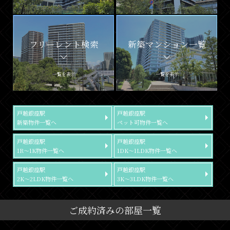
フリーレント検索
新築マンション一覧
一覧を表示
一覧を表示
戸越銀座駅
戸越銀座駅
新築物件一覧へ
ペット可物件一覧へ
戸越銀座駅
戸越銀座駅
1R～1K物件一覧へ
1DK～1LDK物件一覧へ
戸越銀座駅
戸越銀座駅
2K～2LDK物件一覧へ
3K～3LDK物件一覧へ
ご成約済みの部屋一覧