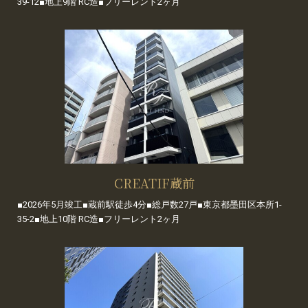
39-12■地上9階 RC造■フリーレント2ヶ月
CREATIF蔵前
■2026年5月竣工■蔵前駅徒歩4分■総戸数27戸■東京都墨田区本所1-
35-2■地上10階 RC造■フリーレント2ヶ月