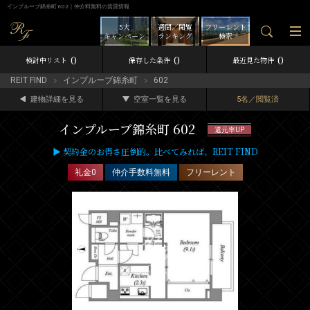
インプルーブ錦糸町 602｜仲介料無料の賃貸情報
5大
週間／閲覧
フリーレント
キャンペーン
ランキング
検索
0
0
0
検討中リスト
保存した条件
最近見た物件
REIT FIND
インプルーブ錦糸町
602
建物詳細を見る
空室一覧を見る
5名／閲覧済
インプルーブ錦糸町 602
還元率UP
▶ 契約金のお得さ圧倒的。比べてみれば、REIT FIND
礼金0
仲介手数料無料
フリーレント