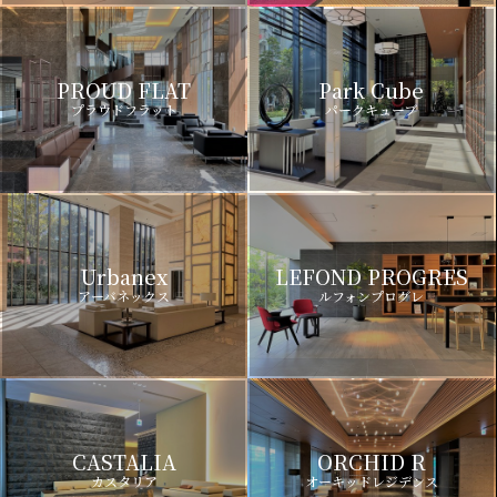
PROUD FLAT
Park Cube
プラウドフラット
パークキューブ
Urbanex
LEFOND PROGRES
アーバネックス
ルフォンプログレ
CASTALIA
ORCHID R
カスタリア
オーキッドレジデンス