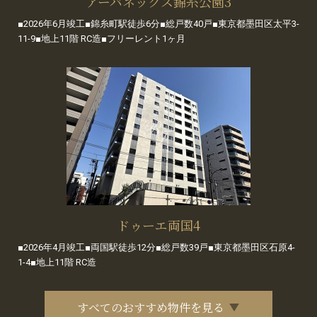
アーバネックス錦糸公園3
■2026年6月竣工■錦糸町駅徒歩6分■総戸数40戸■東京都墨田区太平3-
11-9■地上11階 RC造■フリーレント1ヶ月
ドゥーエ両国4
■2026年4月竣工■両国駅徒歩12分■総戸数39戸■東京都墨田区石原4-
1-4■地上11階 RC造
すべてのおすすめ物件を見る