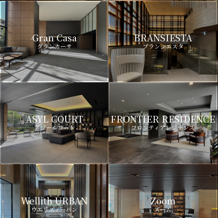
Gran Casa
BRANSIESTA
グランカーサ
ブランシエスタ
ASYL COURT
FRONTIER RESIDENCE
アジールコート
フロンティアレジデンス
Wellith URBAN
Zoom
ウエリスアーバン
ズーム