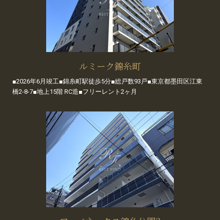
ルミーク錦糸町
■2026年6月竣工■錦糸町駅徒歩5分■総戸数93戸■東京都墨田区江東
橋2-8-7■地上15階 RC造■フリーレント2ヶ月