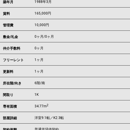
1988年3月
築年月
165,000
円
賃料
10,000円
管理費
0ヶ月
/
0ヶ月
敷金/礼金
0ヶ月
仲介手数料
1ヶ月
フリーレント
1ヶ月
更新料
6階/南
所在階/向き
1K
間取り
2
34.77m
専有面積
洋室9.1帖／K2.3帖
部屋詳細
普通賃貸借契約
契約形態