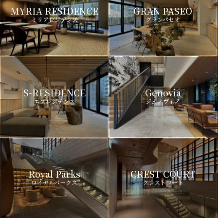
MYRIA RESIDENCE
GRAN PASEO
ミリアレジデンス
グランパセオ
S-RESIDENCE
Genovia
エスレジデンス
ジェノヴィア
Royal Parks
CREST COURT
ロイヤルパークス
クレストコート