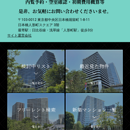
内覧予約・空室確認・初期費用概算等
是非、お気軽にお問い合わせくださいませ。
〒103-0012 東京都中央区日本橋堀留町 1-8-11
日本橋人形町スクエア 3階
最寄駅：日比谷線・浅草線「人形町駅」徒歩3分
サイト運営会社
検討中リスト
最近見た物件
一覧を表示
一覧を表示
フリーレント検索
新築マンション一覧
一覧を表示
一覧を表示