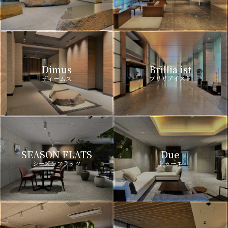
Dimus
Brillia ist
ディームス
ブリリアイスト
SEASON FLATS
Due
シーズンフラッツ
ドゥーエ