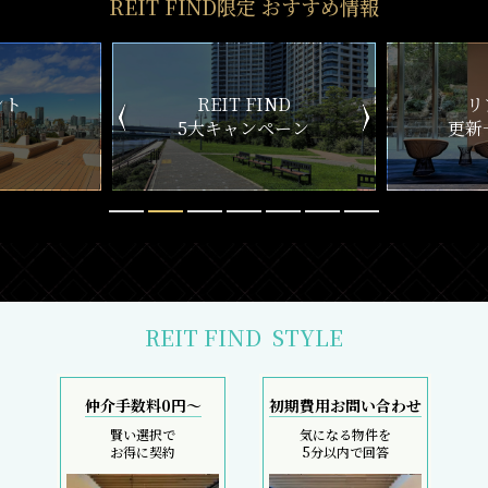
REIT FIND限定 おすすめ情報
ND
リアルタイム
新
ペーン
更新一覧チェック
REIT FIND
STYLE
仲介手数料0円～
初期費用お問い合わせ
賢い選択で
気になる物件を
お得に契約
5分以内で回答