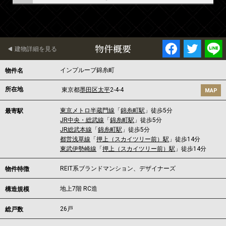
物件概要
建物詳細を見る
インプルーブ錦糸町
物件名
所在地
東京都
墨田区
太平
2-4-4
MAP
東京メトロ半蔵門線
「
錦糸町駅
」徒歩5分
最寄駅
JR中央・総武線
「
錦糸町駅
」徒歩5分
JR総武本線
「
錦糸町駅
」徒歩5分
都営浅草線
「
押上（スカイツリー前）駅
」徒歩14分
東武伊勢崎線
「
押上（スカイツリー前）駅
」徒歩14分
REIT系ブランドマンション、デザイナーズ
物件特徴
地上7階 RC造
構造規模
26戸
総戸数