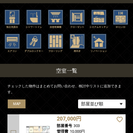
空室一覧
チェックした物件はまとめてお問い合わせ、検討中リストに追加できま
す。
MAP
MAP
MAP
MAP
207,000円
部屋番号
303
管理費
10,000円