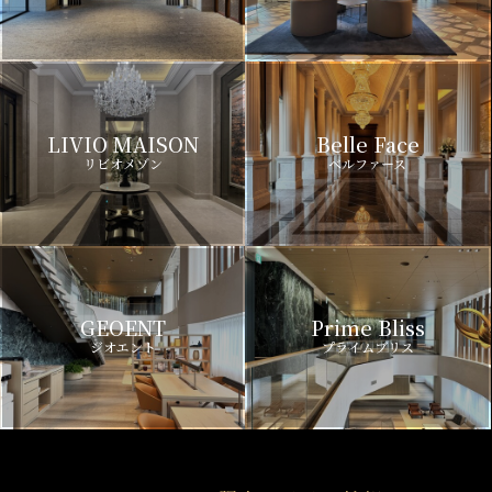
LIVIO MAISON
Belle Face
リビオメゾン
ベルファース
GEOENT
Prime Bliss
ジオエント
プライムブリス