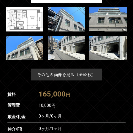
その他の画像を見る（全68枚）
165,000
賃料
円
管理費
10,000円
0ヶ月
/
0ヶ月
敷金/礼金
0ヶ月
/
1ヶ月
仲介/FR