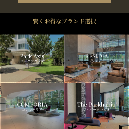
賢くお得なブランド選択
Park Axis
RESIDIA
パークアクシス
レジディア
COMFORIA
The Parkhabio
コンフォリア
ザ・パークハビオ