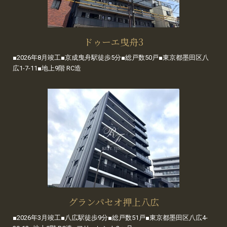
ドゥーエ曳舟3
■2026年8月竣工■京成曳舟駅徒歩5分■総戸数50戸■東京都墨田区八
広1-7-11■地上9階 RC造
グランパセオ押上八広
■2026年3月竣工■八広駅徒歩9分■総戸数51戸■東京都墨田区八広4-