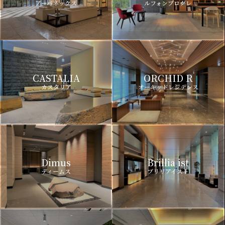
アーバネックス
ルフォンプログレ
CASTALIA
ORCHID R
カスタリア
オーキッドレジデンス
Dimus
Brillia ist
ディームス
ブリリアイスト