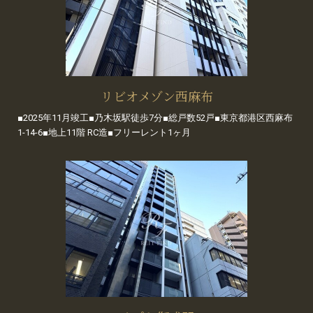
リビオメゾン西麻布
■2025年11月竣工■乃木坂駅徒歩7分■総戸数52戸■東京都港区西麻布
1-14-6■地上11階 RC造■フリーレント1ヶ月