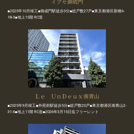
イプセ御成門
■2025年10月竣工■御成門駅徒歩3分■総戸数27戸■東京都港区新橋6-
18-3■地上15階 RC造
Ｌｅ ＵｎＤｅｕｘ南青山
■2025年9月竣工■外苑前駅徒歩5分■総戸数20戸■東京都港区南青山2-
31-6■地上11階 RC造■2026年3月15日迄フリーレント