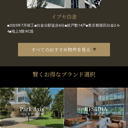
イプセ白金
■2025年7月竣工■白金台駅徒歩6分■総戸数14戸■東京都港区白金2-6-
4■地上5階 RC造
すべてのおすすめ物件を見る
賢くお得なブランド選択
Park Axis
RESIDIA
パークアクシス
レジディア