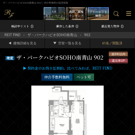
ザ・パークハビオSOHO南青山 902｜仲介料無料の賃貸情報
5大
週間／閲覧
フリーレント
キャンペーン
ランキング
検索
0
0
0
検討中リスト
保存した条件
最近見た物件
REIT FIND
ザ・パークハビオSOHO南青山
902
建物詳細を見る
空室一覧を見る
61名／閲覧済
築3年以内
ザ・パークハビオSOHO南青山 902
還元率UP
▶ 契約金のお得さ圧倒的。比べてみれば、REIT FIND
仲介手数料無料
ペット可