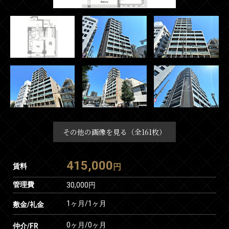
その他の画像を見る（全161枚）
415,000
賃料
円
管理費
30,000円
1ヶ月
/
1ヶ月
敷金/礼金
0ヶ月
/
0ヶ月
仲介/FR