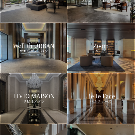
アジールコート
フロンティアレジデンス
Wellith URBAN
Zoom
ウエリスアーバン
ズーム
LIVIO MAISON
Belle Face
リビオメゾン
ベルファース