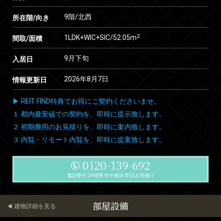
9階/北西
所在階/向き
2
1LDK+WIC+SIC/52.05m
間取/面積
9月下旬
入居日
2026年8月7日
情報更新日
▶ REIT FIND特典でお得にご契約くださいませ。
１.都内最安値での契約を、即時に提示致します。
２.初期費用のお見積りを、即時に案内致します。
３.内覧・リモート内覧を、即時に提案致します。
0120-139-692
電話受付 24時間 年中無休 即日お見積り
部屋設備
建物詳細を見る