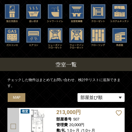
空室一覧
チェックした物件はまとめてお問い合わせ、検討中リストに追加できま
す。
MAP
MAP
213,000円
部屋番号
507
管理費
20,000円
敷/礼
1.0ヶ月
/
1.0ヶ月