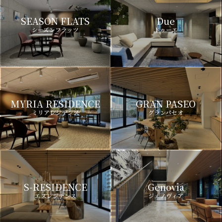
SEASON FLATS
Due
シーズンフラッツ
ドゥーエ
MYRIA RESIDENCE
GRAN PASEO
ミリアレジデンス
グランパセオ
S-RESIDENCE
Genovia
エスレジデンス
ジェノヴィア