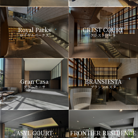
Royal Parks
CREST COURT
ロイヤルパークス
クレストコート
Gran Casa
BRANSIESTA
グランカーサ
ブランシエスタ
ASYL COURT
FRONTIER RESIDENCE