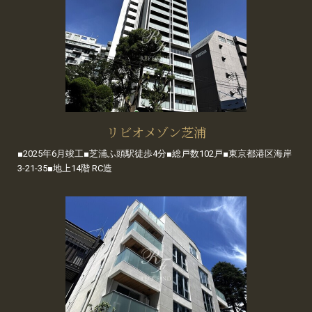
リビオメゾン芝浦
■2025年6月竣工■芝浦ふ頭駅徒歩4分■総戸数102戸■東京都港区海岸
3-21-35■地上14階 RC造