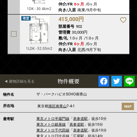
仲介/FR
0ヶ月
/
0ヶ月
1DK - 30.46m2
向き/入居
南東/9月中旬
415,000円
部屋番号
902
管理費
30,000円
敷/礼
1.0ヶ月
/
1.0ヶ月
仲介/FR
0ヶ月
/
0ヶ月
1LDK - 52.05m2
向き/入居
北西/9月下旬
物件概要
建物詳細を見る
ザ・パークハビオSOHO南青山
物件名
所在地
東京都
港区
南青山
7-4-1
MAP
東京メトロ半蔵門線
「
表参道駅
」徒歩10分
最寄駅
東京メトロ銀座線
「
表参道駅
」徒歩10分
東京メトロ千代田線
「
表参道駅
」徒歩10分
東京メトロ日比谷線
「
広尾駅
」徒歩14分