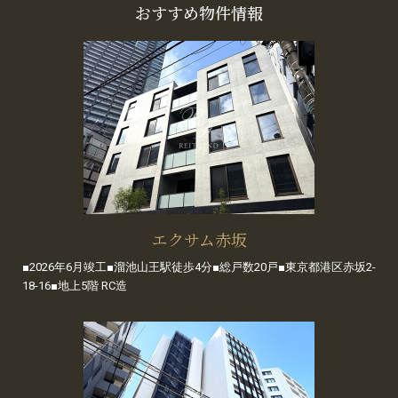
おすすめ物件情報
エクサム赤坂
■2026年6月竣工■溜池山王駅徒歩4分■総戸数20戸■東京都港区赤坂2-
18-16■地上5階 RC造