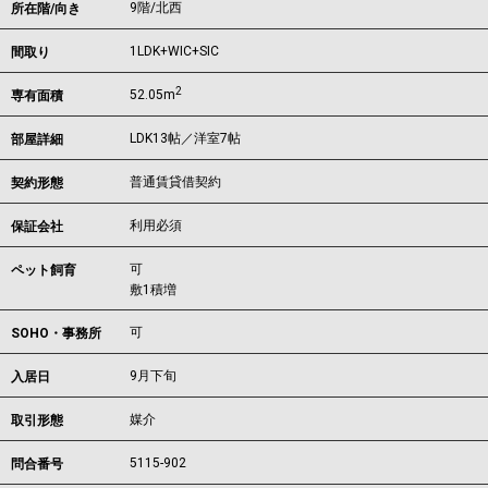
9階/北西
所在階/向き
1LDK+WIC+SIC
間取り
2
52.05m
専有面積
LDK13帖／洋室7帖
部屋詳細
普通賃貸借契約
契約形態
利用必須
保証会社
可
ペット飼育
敷1積増
可
SOHO・事務所
9月下旬
入居日
媒介
取引形態
5115-902
問合番号