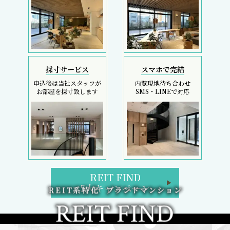
採寸サービス
スマホで完結
申込後は当社スタッフが
内覧現地待ち合わせ
お部屋を採寸致します
SMS・LINEで対応
REIT FIND
5大キャンペーン