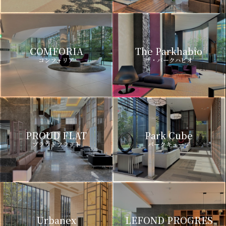
COMFORIA
The Parkhabio
コンフォリア
ザ・パークハビオ
PROUD FLAT
Park Cube
プラウドフラット
パークキューブ
Urbanex
LEFOND PROGRES