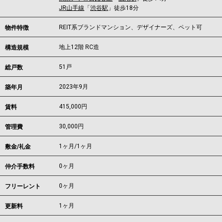
JR山手線
「
渋谷駅
」徒歩18分
REIT系ブランドマンション、デザイナーズ、ペット可
物件特徴
地上12階 RC造
構造規模
51戸
総戸数
2023年9月
築年月
415,000
円
賃料
30,000円
管理費
1ヶ月
/
1ヶ月
敷金/礼金
0ヶ月
仲介手数料
0ヶ月
フリーレント
1ヶ月
更新料