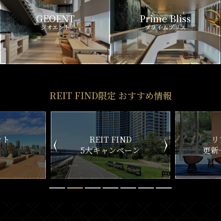
GEOENT
Prime Bliss
ジオエント
プライムブリス
REIT FIND限定 おすすめ情報
ND
リアルタイム
新
ペーン
更新一覧チェック