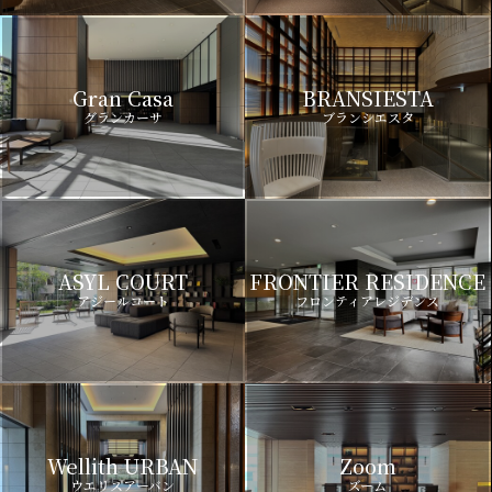
Gran Casa
BRANSIESTA
グランカーサ
ブランシエスタ
ASYL COURT
FRONTIER RESIDENCE
アジールコート
フロンティアレジデンス
Wellith URBAN
Zoom
ウエリスアーバン
ズーム