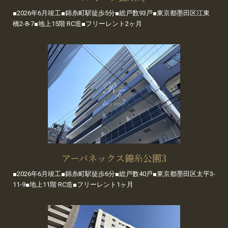
■2026年6月竣工■錦糸町駅徒歩5分■総戸数93戸■東京都墨田区江東
橋2-8-7■地上15階 RC造■フリーレント2ヶ月
アーバネックス錦糸公園3
■2026年6月竣工■錦糸町駅徒歩6分■総戸数40戸■東京都墨田区太平3-
11-9■地上11階 RC造■フリーレント1ヶ月