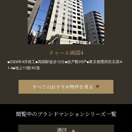
ドゥーエ両国4
■2026年4月竣工■両国駅徒歩12分■総戸数39戸■東京都墨田区石原4-
1-4■地上11階 RC造
すべてのおすすめ物件を見る
閲覧中のブランドマンションシリーズ一覧
港区