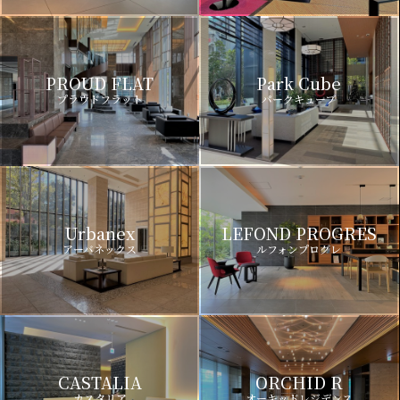
PROUD FLAT
Park Cube
プラウドフラット
パークキューブ
Urbanex
LEFOND PROGRES
アーバネックス
ルフォンプログレ
CASTALIA
ORCHID R
カスタリア
オーキッドレジデンス