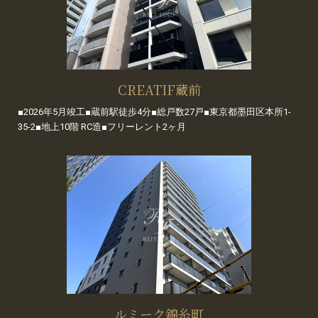
CREATIF蔵前
■2026年5月竣工■蔵前駅徒歩4分■総戸数27戸■東京都墨田区本所1-
35-2■地上10階 RC造■フリーレント2ヶ月
ルミーク錦糸町