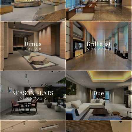
Dimus
Brillia ist
ディームス
ブリリアイスト
SEASON FLATS
Due
シーズンフラッツ
ドゥーエ