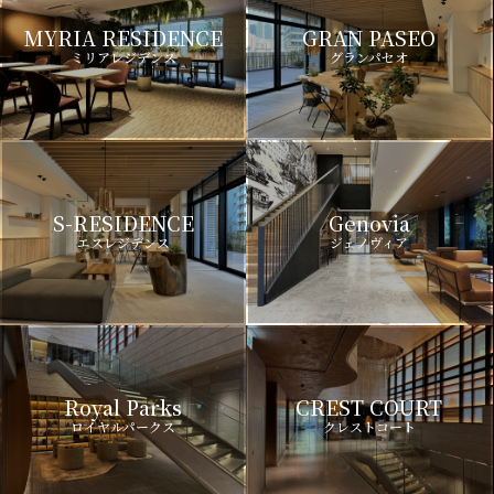
MYRIA RESIDENCE
GRAN PASEO
ミリアレジデンス
グランパセオ
S-RESIDENCE
Genovia
エスレジデンス
ジェノヴィア
Royal Parks
CREST COURT
ロイヤルパークス
クレストコート