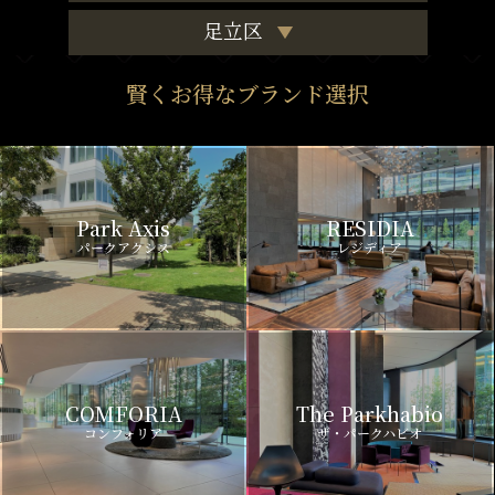
足立区
賢くお得なブランド選択
Park Axis
RESIDIA
パークアクシス
レジディア
COMFORIA
The Parkhabio
コンフォリア
ザ・パークハビオ