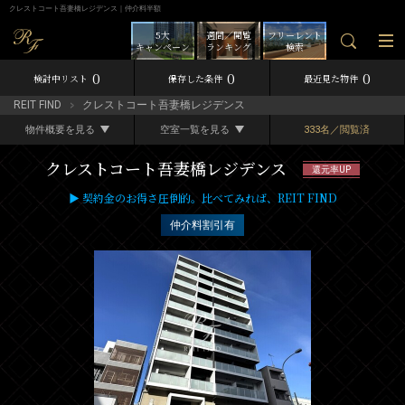
クレストコート吾妻橋レジデンス｜仲介料半額
5大
週間／閲覧
フリーレント
キャンペーン
ランキング
検索
0
0
0
検討中リスト
保存した条件
最近見た物件
REIT FIND
クレストコート吾妻橋レジデンス
物件概要を見る
空室一覧を見る
333名／閲覧済
クレストコート吾妻橋レジデンス
還元率UP
▶ 契約金のお得さ圧倒的。比べてみれば、REIT FIND
仲介料割引有