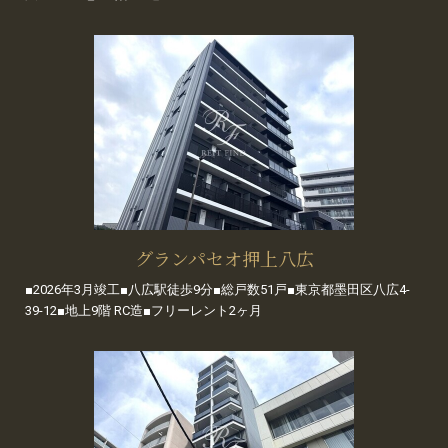
グランパセオ押上八広
■2026年3月竣工■八広駅徒歩9分■総戸数51戸■東京都墨田区八広4-
39-12■地上9階 RC造■フリーレント2ヶ月