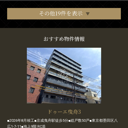
その他19件を表示
おすすめ物件情報
ドゥーエ曳舟3
■2026年8月竣工■京成曳舟駅徒歩5分■総戸数50戸■東京都墨田区八
広1-7-11■地上9階 RC造