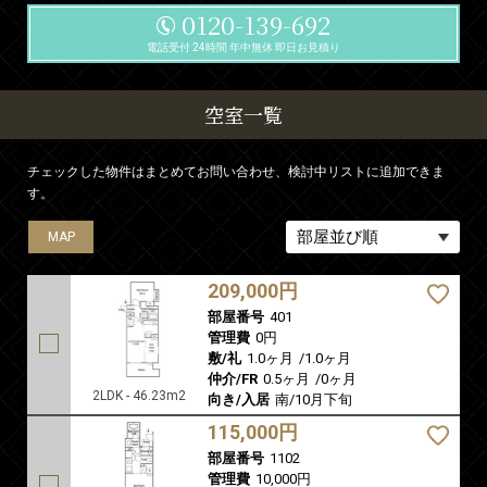
0120-139-692
電話受付 24時間 年中無休 即日お見積り
空室一覧
チェックした物件はまとめてお問い合わせ、検討中リストに追加できま
す。
MAP
MAP
209,000円
部屋番号
401
管理費
0円
敷/礼
1.0ヶ月
/
1.0ヶ月
仲介/FR
0.5ヶ月
/
0ヶ月
2LDK - 46.23m2
向き/入居
南/10月下旬
115,000円
部屋番号
1102
管理費
10,000円