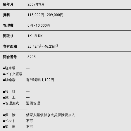
築年月
2007年9月
賃料
115,000円 - 209,000円
管理費
0円 - 10,000円
間取り
1K - 2LDK
2
2
専有面積
25.42m
- 46.23m
問合番号
5205
■駐車場 ―
■バイク置場 ―
■駐輪場 有/登録料1,100円
―――――――
■設 計 ―
■施 工 ―
■管理形式 巡回管理
―――――――
■保 険 借家人賠償付き火災保険要加入
■ペット 不可
■楽 器 不可