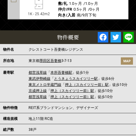
敷/礼
1.0ヶ月
/
1.0ヶ月
仲介/FR
0.5ヶ月
/
0ヶ月
1K - 25.42m2
向き/入居
南/9月下旬
物件概要
物件名
クレストコート吾妻橋レジデンス
所在地
東京都
墨田区
吾妻橋
3-7-13
MAP
最寄駅
都営浅草線
「
本所吾妻橋駅
」徒歩1分
東武伊勢崎線
「
とうきょうスカイツリー駅
」徒歩6分
東京メトロ半蔵門線
「
押上（スカイツリー前）駅
」徒歩10分
京成押上線
「
押上（スカイツリー前）駅
」徒歩10分
都営浅草線
「
押上（スカイツリー前）駅
」徒歩10分
物件特徴
REIT系ブランドマンション、デザイナーズ
構造規模
地上11階 RC造
総戸数
38戸