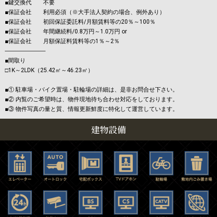
■鍵交換代 不要
■保証会社 利用必須（※大手法人契約の場合、例外あり）
■保証会社 初回保証委託料/月額賃料等の20％～100％
■保証会社 年間継続料/0.8万円～1.0万円 or
■保証会社 月額保証料賃料等の1％～2％
―――――――
■間取り
□1K～2LDK（25.42㎡～46.23㎡）
■① 駐車場・バイク置場・駐輪場の詳細は、是非お問合せ下さい。
■② 内覧のご希望時は、物件現地待ち合わせ対応をしております。
■③ 物件写真の量と質、情報更新鮮度に特化して運営しています。
建物設備