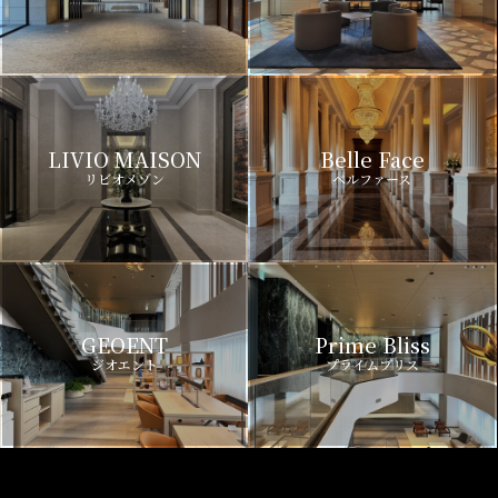
LIVIO MAISON
Belle Face
リビオメゾン
ベルファース
GEOENT
Prime Bliss
ジオエント
プライムブリス