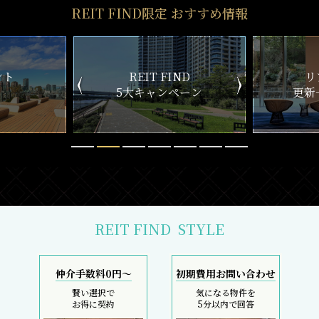
REIT FIND限定 おすすめ情報
ND
リアルタイム
新
ペーン
更新一覧チェック
REIT FIND
STYLE
仲介手数料0円～
初期費用お問い合わせ
賢い選択で
気になる物件を
お得に契約
5分以内で回答