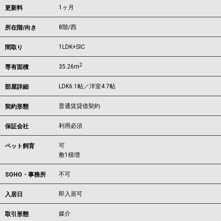
1ヶ月
更新料
8階/西
所在階/向き
1LDK+SIC
間取り
2
35.26m
専有面積
LDK6.1帖／洋室4.7帖
部屋詳細
普通賃貸借契約
契約形態
利用必須
保証会社
可
ペット飼育
敷1積増
不可
SOHO・事務所
即入居可
入居日
媒介
取引形態