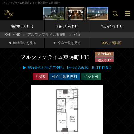
アルファプライム東陽町 815｜仲介料無料の賃貸情報
5大
週間／閲覧
フリーレント
キャンペーン
ランキング
検索
0
0
0
検討中リスト
保存した条件
最近見た物件
REIT FIND
アルファプライム東陽町
815
建物詳細を見る
空室一覧を見る
20名／閲覧済
築3年以内
アルファプライム東陽町 815
還元率UP
▶ 契約金のお得さ圧倒的。比べてみれば、REIT FIND
礼金0
仲介手数料無料
ペット可