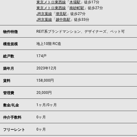
東京メトロ東西線
「
木場駅
」徒歩17分
東京メトロ東西線
「
南砂町駅
」徒歩27分
JR京葉線
「
潮見駅
」徒歩27分
JR京葉線
「
越中島駅
」徒歩33分
REIT系ブランドマンション、デザイナーズ、ペット可
物件特徴
地上10階 RC造
構造規模
174戸
総戸数
2023年12月
築年月
158,000
円
賃料
20,000円
管理費
1ヶ月
/
0ヶ月
敷金/礼金
0ヶ月
仲介手数料
0ヶ月
フリーレント