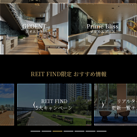
GEOENT
Prime Bliss
ジオエント
プライムブリス
REIT FIND限定 おすすめ情報
ND
リアルタイム
新
ペーン
更新一覧チェック