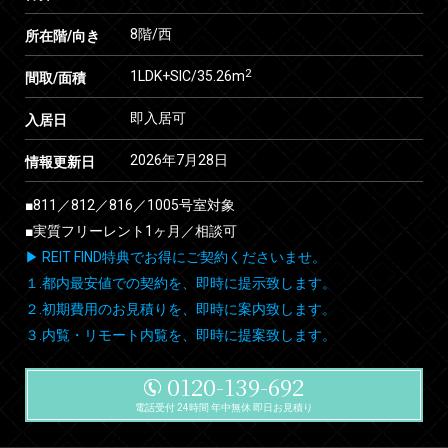
8階/西
所在階/向き
2
1LDK+SIC/35.26m
間取/面積
即入居可
入居日
2026年7月28日
情報更新日
■811／812／816／1005号室対象
■実質フリーレント1ヶ月／相談可
▶ REIT FIND特典でお得にご契約くださいませ。
１.都内最安値での契約を、即時に提示致します。
２.初期費用のお見積りを、即時に案内致します。
３.内覧・リモート内覧を、即時に提案致します。
0120-139-692
電話受付 24時間 年中無休 即日お見積り