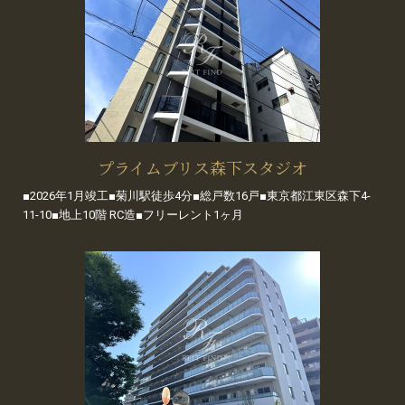
プライムブリス森下スタジオ
■2026年1月竣工■菊川駅徒歩4分■総戸数16戸■東京都江東区森下4-
11-10■地上10階 RC造■フリーレント1ヶ月