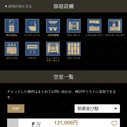
部屋設備
建物詳細を見る
空室一覧
チェックした物件はまとめてお問い合わせ、検討中リストに追加できま
す。
MAP
MAP
MAP
MAP
MAP
MAP
MAP
MAP
MAP
MAP
MAP
MAP
121,000円