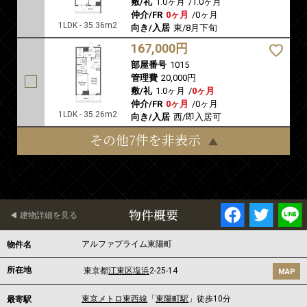
敷/礼
1.0ヶ月
/
1.0ヶ月
仲介/FR
0ヶ月
/
0ヶ月
1LDK - 35.36m2
向き/入居
東/8月下旬
167,000円
部屋番号
1015
管理費
20,000円
敷/礼
1.0ヶ月
/
0ヶ月
仲介/FR
0ヶ月
/
0ヶ月
1LDK - 35.26m2
向き/入居
西/即入居可
その他7件を非表示
物件概要
建物詳細を見る
アルファプライム東陽町
物件名
所在地
東京都
江東区
塩浜
2-25-14
MAP
東京メトロ東西線
「
東陽町駅
」徒歩10分
最寄駅