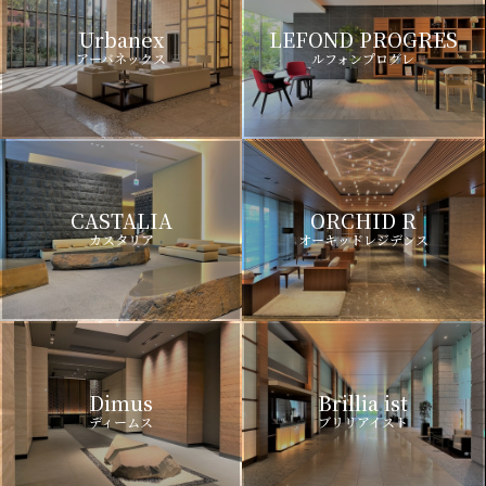
Urbanex
LEFOND PROGRES
アーバネックス
ルフォンプログレ
CASTALIA
ORCHID R
カスタリア
オーキッドレジデンス
Dimus
Brillia ist
ディームス
ブリリアイスト