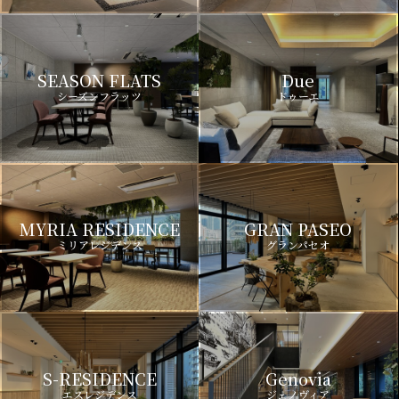
SEASON FLATS
Due
シーズンフラッツ
ドゥーエ
MYRIA RESIDENCE
GRAN PASEO
ミリアレジデンス
グランパセオ
S-RESIDENCE
Genovia
エスレジデンス
ジェノヴィア