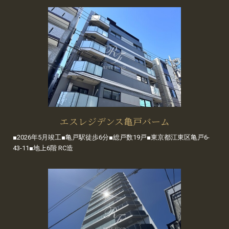
エスレジデンス亀戸バーム
■2026年5月竣工■亀戸駅徒歩6分■総戸数19戸■東京都江東区亀戸6-
43-11■地上6階 RC造