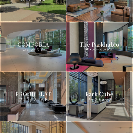
COMFORIA
The Parkhabio
コンフォリア
ザ・パークハビオ
PROUD FLAT
Park Cube
プラウドフラット
パークキューブ