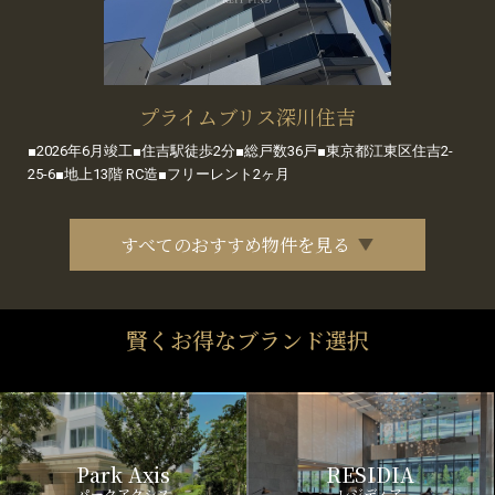
プライムブリス深川住吉
■2026年6月竣工■住吉駅徒歩2分■総戸数36戸■東京都江東区住吉2-
25-6■地上13階 RC造■フリーレント2ヶ月
すべてのおすすめ物件を見る
賢くお得なブランド選択
Park Axis
RESIDIA
パークアクシス
レジディア