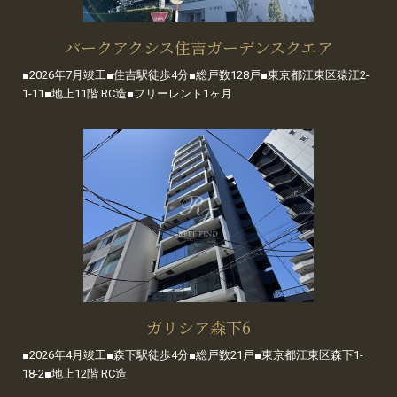
パークアクシス住吉ガーデンスクエア
■2026年7月竣工■住吉駅徒歩4分■総戸数128戸■東京都江東区猿江2-
1-11■地上11階 RC造■フリーレント1ヶ月
ガリシア森下6
■2026年4月竣工■森下駅徒歩4分■総戸数21戸■東京都江東区森下1-
18-2■地上12階 RC造