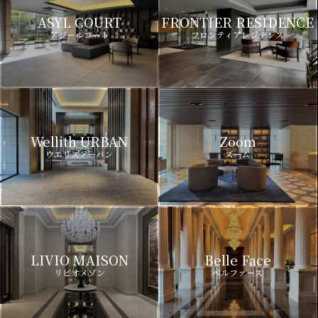
ASYL COURT
FRONTIER RESIDENCE
アジールコート
フロンティアレジデンス
Wellith URBAN
Zoom
ウエリスアーバン
ズーム
LIVIO MAISON
Belle Face
リビオメゾン
ベルファース