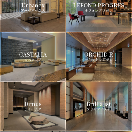
Urbanex
LEFOND PROGRES
アーバネックス
ルフォンプログレ
CASTALIA
ORCHID R
カスタリア
オーキッドレジデンス
Dimus
Brillia ist
ディームス
ブリリアイスト