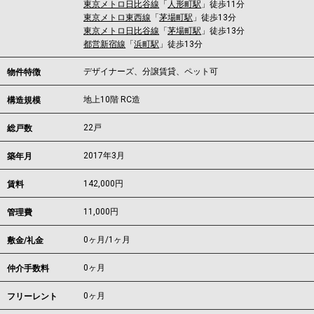
東京メトロ日比谷線
「
人形町駅
」徒歩11分
東京メトロ東西線
「
茅場町駅
」徒歩13分
東京メトロ日比谷線
「
茅場町駅
」徒歩13分
都営新宿線
「
浜町駅
」徒歩13分
デザイナーズ、分譲賃貸、ペット可
物件特徴
地上10階 RC造
構造規模
22戸
総戸数
2017年3月
築年月
142,000
円
賃料
11,000円
管理費
0ヶ月
/
1ヶ月
敷金/礼金
0ヶ月
仲介手数料
0ヶ月
フリーレント