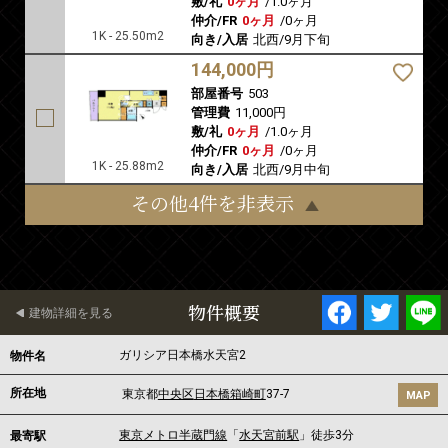
敷/礼
0ヶ月
/
1.0ヶ月
仲介/FR
0ヶ月
/
0ヶ月
1K - 25.50m2
向き/入居
北西/9月下旬
144,000円
部屋番号
503
管理費
11,000円
敷/礼
0ヶ月
/
1.0ヶ月
仲介/FR
0ヶ月
/
0ヶ月
1K - 25.88m2
向き/入居
北西/9月中旬
その他4件を非表示
物件概要
建物詳細を見る
ガリシア日本橋水天宮2
物件名
所在地
東京都
中央区
日本橋箱崎町
37-7
MAP
東京メトロ半蔵門線
「
水天宮前駅
」徒歩3分
最寄駅