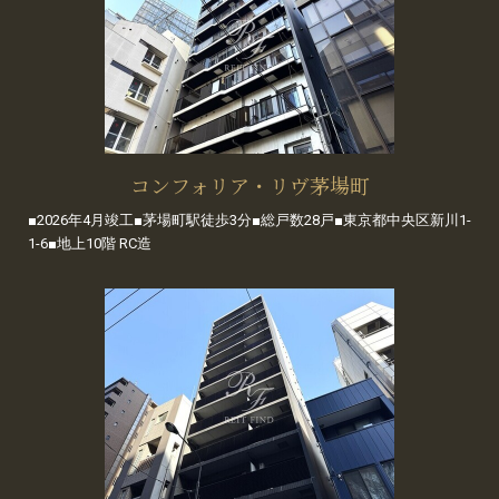
コンフォリア・リヴ茅場町
■2026年4月竣工■茅場町駅徒歩3分■総戸数28戸■東京都中央区新川1-
1-6■地上10階 RC造