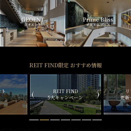
GEOENT
Prime Bliss
ジオエント
プライムブリス
REIT FIND限定 おすすめ情報
ND
リアルタイム
新
ペーン
更新一覧チェック