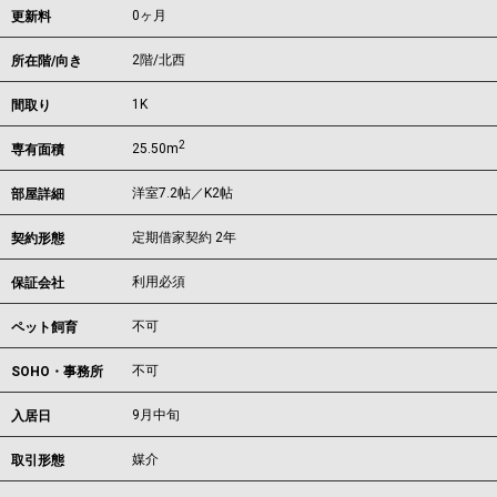
0ヶ月
更新料
2階/北西
所在階/向き
1K
間取り
2
25.50m
専有面積
洋室7.2帖／K2帖
部屋詳細
定期借家契約 2年
契約形態
利用必須
保証会社
不可
ペット飼育
不可
SOHO・事務所
9月中旬
入居日
媒介
取引形態