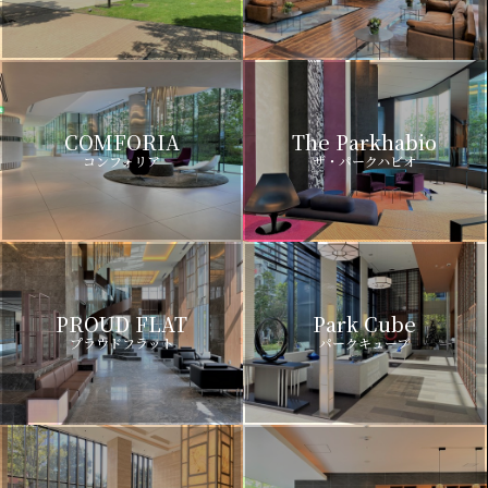
COMFORIA
The Parkhabio
コンフォリア
ザ・パークハビオ
PROUD FLAT
Park Cube
プラウドフラット
パークキューブ