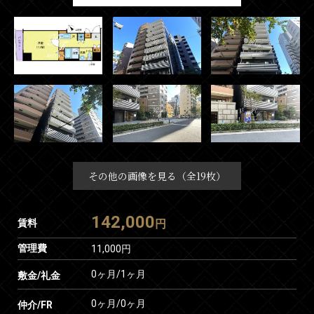
その他の画像を見る（全19枚）
142,000
賃料
円
管理費
11,000円
0ヶ月
/
1ヶ月
敷金/礼金
0ヶ月
/
0ヶ月
仲介/FR