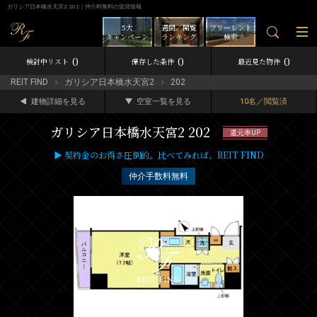
ガリシア日本橋水天宮2 202｜仲介料無料の賃貸情報
5大
週間／閲覧
フリーレント
キャンペーン
ランキング
検索
0
0
0
検討中リスト
保存した条件
最近見た物件
REIT FIND
ガリシア日本橋水天宮2
202
建物詳細を見る
空室一覧を見る
10名／閲覧済
ガリシア日本橋水天宮2 202
還元率UP
▶ 契約金のお得さ圧倒的。比べてみれば、REIT FIND
仲介手数料無料