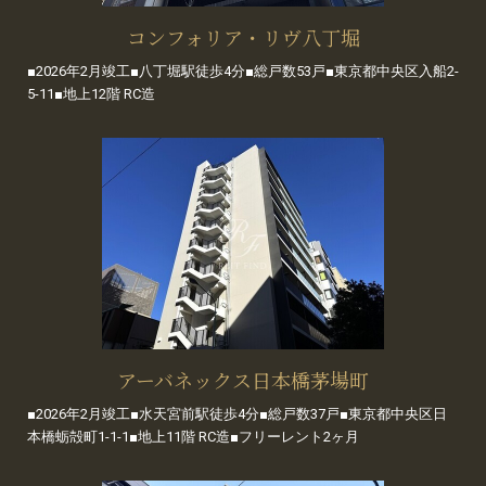
コンフォリア・リヴ八丁堀
■2026年2月竣工■八丁堀駅徒歩4分■総戸数53戸■東京都中央区入船2-
5-11■地上12階 RC造
アーバネックス日本橋茅場町
■2026年2月竣工■水天宮前駅徒歩4分■総戸数37戸■東京都中央区日
本橋蛎殻町1-1-1■地上11階 RC造■フリーレント2ヶ月