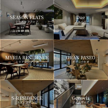
SEASON FLATS
Due
シーズンフラッツ
ドゥーエ
MYRIA RESIDENCE
GRAN PASEO
ミリアレジデンス
グランパセオ
S-RESIDENCE
Genovia
エスレジデンス
ジェノヴィア