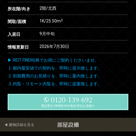
2階/北西
所在階/向き
2
1K/25.50m
間取/面積
9月中旬
入居日
2026年7月30日
情報更新日
▶ REIT FIND特典でお得にご契約くださいませ。
１.都内最安値での契約を、即時に提示致します。
２.初期費用のお見積りを、即時に案内致します。
３.内覧・リモート内覧を、即時に提案致します。
0120-139-692
電話受付 24時間 年中無休 即日お見積り
部屋設備
建物詳細を見る