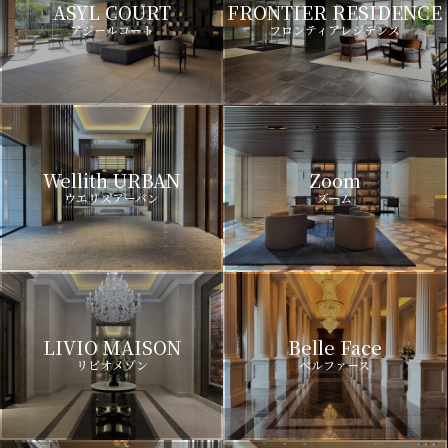
ASYL COURT
FRONTIER RESIDENCE
アジールコート
フロンティアレジデンス
Wellith URBAN
Zoom
ウエリスアーバン
ズーム
LIVIO MAISON
Belle Face
リビオメゾン
ベルファース