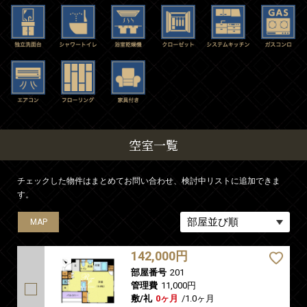
空室一覧
チェックした物件はまとめてお問い合わせ、検討中リストに追加できま
す。
MAP
MAP
MAP
MAP
MAP
MAP
MAP
MAP
MAP
142,000円
部屋番号
201
管理費
11,000円
敷/礼
0ヶ月
/
1.0ヶ月