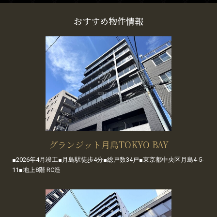
おすすめ物件情報
グランジット月島TOKYO BAY
■2026年4月竣工■月島駅徒歩4分■総戸数34戸■東京都中央区月島4-5-
11■地上8階 RC造