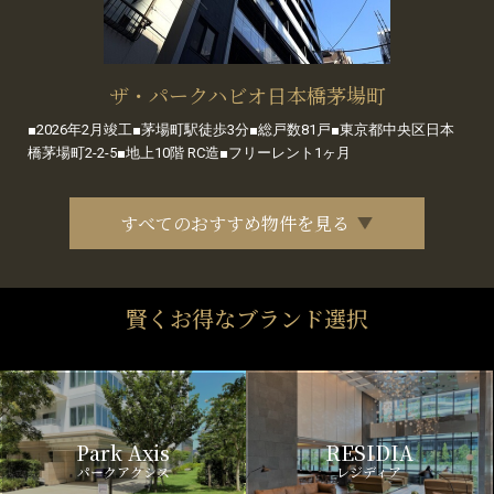
ザ・パークハビオ日本橋茅場町
■2026年2月竣工■茅場町駅徒歩3分■総戸数81戸■東京都中央区日本
橋茅場町2-2-5■地上10階 RC造■フリーレント1ヶ月
すべてのおすすめ物件を見る
賢くお得なブランド選択
Park Axis
RESIDIA
パークアクシス
レジディア