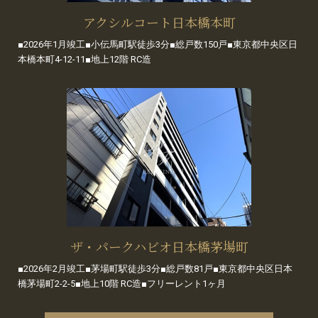
アクシルコート日本橋本町
■2026年1月竣工■小伝馬町駅徒歩3分■総戸数150戸■東京都中央区日
本橋本町4-12-11■地上12階 RC造
ザ・パークハビオ日本橋茅場町
■2026年2月竣工■茅場町駅徒歩3分■総戸数81戸■東京都中央区日本
橋茅場町2-2-5■地上10階 RC造■フリーレント1ヶ月