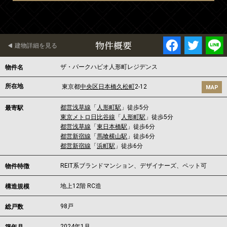
物件概要
建物詳細を見る
ザ・パークハビオ人形町レジデンス
物件名
所在地
東京都
中央区
日本橋久松町
2-12
MAP
都営浅草線
「
人形町駅
」徒歩5分
最寄駅
東京メトロ日比谷線
「
人形町駅
」徒歩5分
都営浅草線
「
東日本橋駅
」徒歩6分
都営新宿線
「
馬喰横山駅
」徒歩6分
都営新宿線
「
浜町駅
」徒歩6分
REIT系ブランドマンション、デザイナーズ、ペット可
物件特徴
地上12階 RC造
構造規模
98戸
総戸数
2024年1月