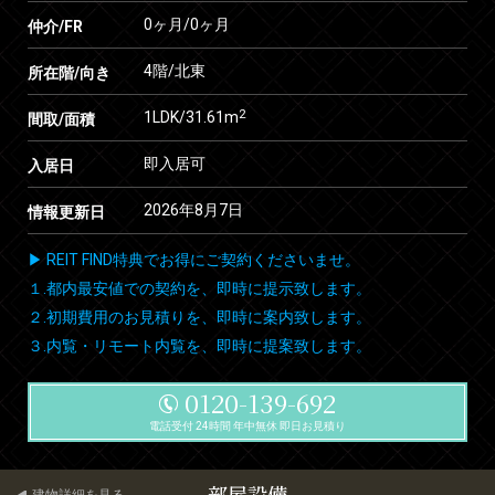
0ヶ月
/
0ヶ月
仲介/FR
4階/北東
所在階/向き
2
1LDK/31.61m
間取/面積
即入居可
入居日
2026年8月7日
情報更新日
▶ REIT FIND特典でお得にご契約くださいませ。
１.都内最安値での契約を、即時に提示致します。
２.初期費用のお見積りを、即時に案内致します。
３.内覧・リモート内覧を、即時に提案致します。
0120-139-692
電話受付 24時間 年中無休 即日お見積り
部屋設備