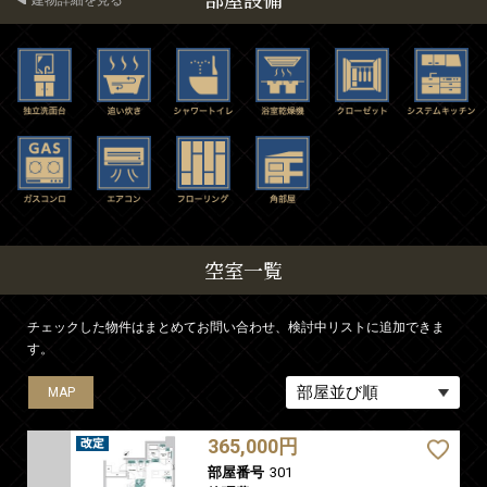
建物詳細を見る
空室一覧
チェックした物件はまとめてお問い合わせ、検討中リストに追加できま
す。
MAP
MAP
MAP
MAP
MAP
MAP
MAP
365,000円
部屋番号
301