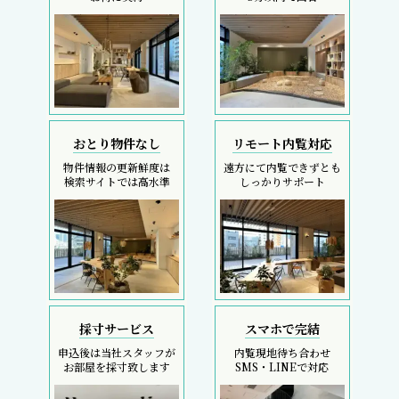
おとり物件なし
リモート内覧対応
物件情報の更新鮮度は
遠方にて内覧できずとも
検索サイトでは高水準
しっかりサポート
採寸サービス
スマホで完結
申込後は当社スタッフが
内覧現地待ち合わせ
お部屋を採寸致します
SMS・LINEで対応