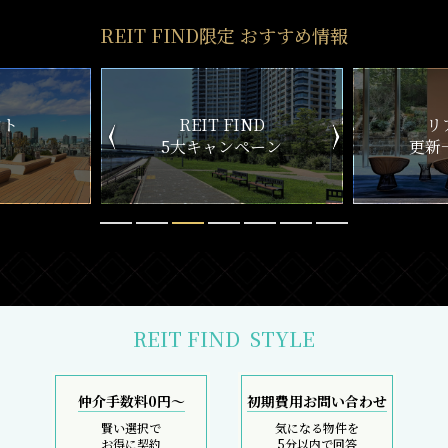
REIT FIND限定 おすすめ情報
ND
リアルタイム
新
ペーン
更新一覧チェック
REIT FIND
STYLE
仲介手数料0円～
初期費用お問い合わせ
賢い選択で
気になる物件を
お得に契約
5分以内で回答