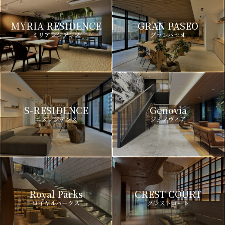
MYRIA RESIDENCE
GRAN PASEO
ミリアレジデンス
グランパセオ
S-RESIDENCE
Genovia
エスレジデンス
ジェノヴィア
Royal Parks
CREST COURT
ロイヤルパークス
クレストコート