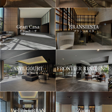
Gran Casa
BRANSIESTA
グランカーサ
ブランシエスタ
ASYL COURT
FRONTIER RESIDENCE
アジールコート
フロンティアレジデンス
Wellith URBAN
Zoom