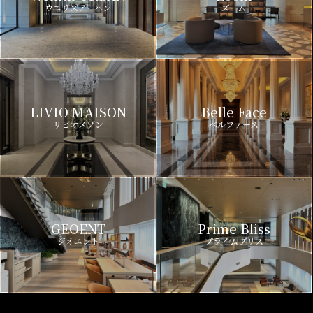
ウエリスアーバン
ズーム
LIVIO MAISON
Belle Face
リビオメゾン
ベルファース
GEOENT
Prime Bliss
ジオエント
プライムブリス