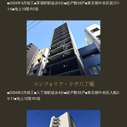
■2026年4月竣工■茅場町駅徒歩3分■総戸数28戸■東京都中央区新川1-
1-6■地上10階 RC造
コンフォリア・リヴ八丁堀
■2026年2月竣工■八丁堀駅徒歩4分■総戸数53戸■東京都中央区入船2-
5-11■地上12階 RC造