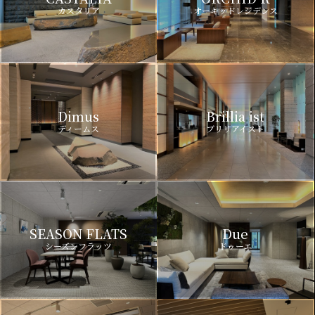
カスタリア
オーキッドレジデンス
Dimus
Brillia ist
ディームス
ブリリアイスト
SEASON FLATS
Due
シーズンフラッツ
ドゥーエ