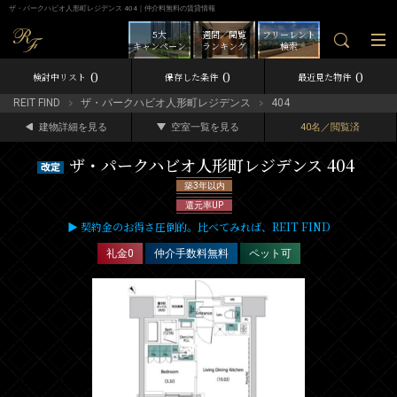
ザ・パークハビオ人形町レジデンス 404｜仲介料無料の賃貸情報
5大
週間／閲覧
フリーレント
キャンペーン
ランキング
検索
0
0
0
検討中リスト
保存した条件
最近見た物件
REIT FIND
ザ・パークハビオ人形町レジデンス
404
建物詳細を見る
空室一覧を見る
40名／閲覧済
ザ・パークハビオ人形町レジデンス 404
築3年以内
還元率UP
▶ 契約金のお得さ圧倒的。比べてみれば、REIT FIND
礼金0
仲介手数料無料
ペット可