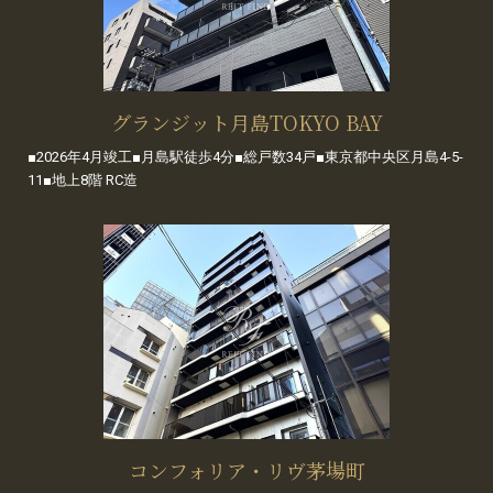
グランジット月島TOKYO BAY
■2026年4月竣工■月島駅徒歩4分■総戸数34戸■東京都中央区月島4-5-
11■地上8階 RC造
コンフォリア・リヴ茅場町