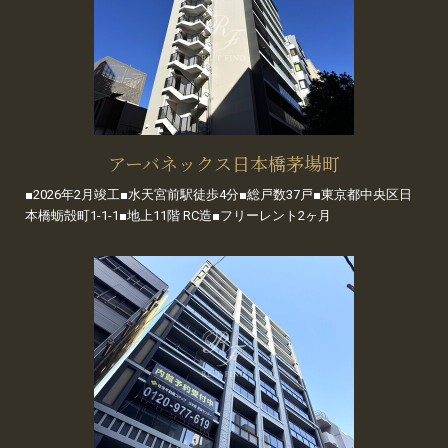
アーバネックス日本橋茅場町
■2026年2月竣工■水天宮前駅徒歩4分■総戸数37戸■東京都中央区日
本橋蛎殻町1-1-1■地上11階 RC造■フリーレント2ヶ月