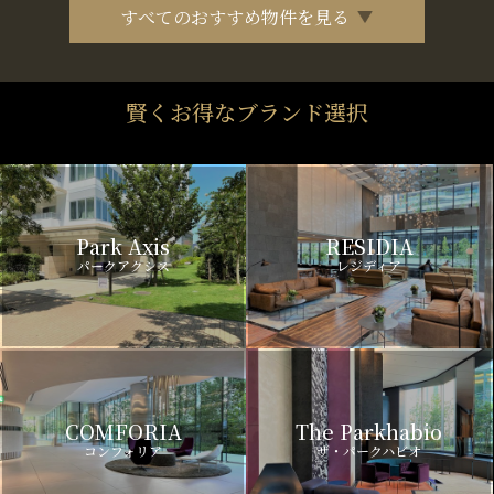
すべてのおすすめ物件を見る
賢くお得なブランド選択
Park Axis
RESIDIA
パークアクシス
レジディア
COMFORIA
The Parkhabio
コンフォリア
ザ・パークハビオ