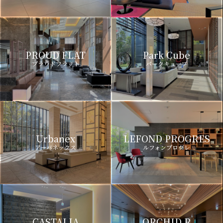
PROUD FLAT
Park Cube
プラウドフラット
パークキューブ
Urbanex
LEFOND PROGRES
アーバネックス
ルフォンプログレ
CASTALIA
ORCHID R