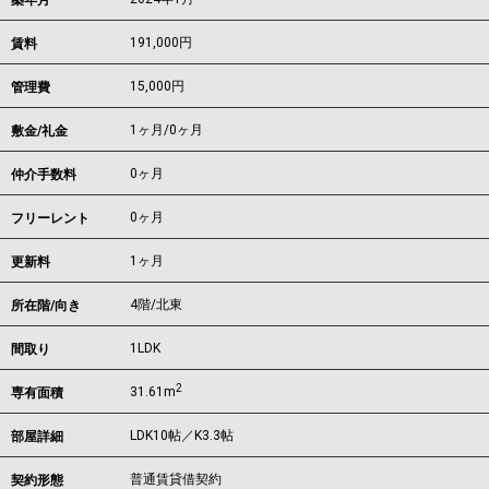
築年月
191,000
円
賃料
15,000円
管理費
1ヶ月
/
0ヶ月
敷金/礼金
0ヶ月
仲介手数料
0ヶ月
フリーレント
1ヶ月
更新料
4階/北東
所在階/向き
1LDK
間取り
2
31.61m
専有面積
LDK10帖／K3.3帖
部屋詳細
普通賃貸借契約
契約形態